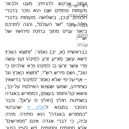
ועתה אבקש להרחיב מעט ולבאר 
רש"י-שדים
מקומות נוספים שבו הוא נזכר בדברי 
כתבי הגנה
חכמים. ובכן, בשלושה מקומות בדברי 
חז"ל נזכר "שר העולם", והנה לפניכם 
כבוד תורה
ביאור עניינוֹ מתוך בחינת פירושיו של 
הלכה
שר"י:
קבלה
בבראשית (א, יב) נאמר: "וַתּוֹצֵא הָאָרֶץ 
דֶּשֶׁא עֵשֶׂב מַזְרִיעַ זֶרַע לְמִינֵהוּ וְעֵץ עֹשֶׂה 
פְּרִי אֲשֶׁר זַרְעוֹ בוֹ לְמִינֵהוּ וַיַּרְא אֱלֹהִים כִּי 
טוֹב", ושם פירש רש"י: "וַתּוֹצֵא הָאָרֶץ וגו' 
– אף-על-פי שלא נאמר 'לְמִינֵהוּ' בדשאין 
בציווייהן, שמעו שנצטוו האילנות על-כך, 
ונשאו קל-וחומר בעצמן, כמפורש באגדה 
בשחיטת חולין [חולין ס ע"א]". וכבר 
הוסבר במבוא ל
חלק יז
 שהביטוי 
"כמפורש באגדה" הוא סתירה מיניה 
וביה, כי דברי אגדה אינם "מפורשים" 
אלא סתומים וחתומים, ויש לעיין היטב 