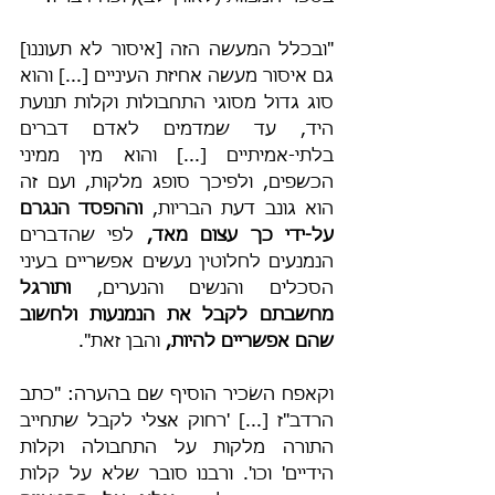
"ובכלל המעשה הזה [איסור לא תעוננו] 
גם איסור מעשה אחיזת העיניים [...] והוא 
סוג גדול מסוגי התחבולות וקלות תנועת 
היד, עד שמדמים לאדם דברים 
בלתי-אמיתיים [...] והוא מין ממיני 
הכשפים, ולפיכך סופג מלקות, ועם זה 
הוא גונב דעת הבריות, 
וההפסד הנגרם 
על-ידי כך עצום מאד, 
לפי שהדברים 
הנמנעים לחלוטין נעשים אפשריים בעיני 
הסכלים והנשים והנערים, 
ותורגל 
מחשבתם לקבל את הנמנעות ולחשוב 
שהם אפשריים להיות, 
והבן זאת".
וקאפח השׂכיר הוסיף שם בהערה: "כתב 
הרדב"ז [...] 'רחוק אצלי לקבל שתחייב 
התורה מלקות על התחבולה וקלות 
הידיים' וכו'. ורבנו סובר שלא על קלות 