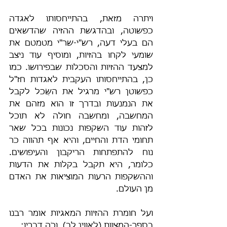
ויתרה מזאת, בהתייחסותו לאגדה 
כפשוטה, ובהדגשת ההזיה שהדשאים 
הם בעלי דעה, רש"י-שר"י מטמטם את 
שומעי לקחו בהזיות, ומוסיף עוד ניצב 
למצעד ההזיות והסכלות שבפירושו. כמו 
כן, בהתייחסותו העקבית לאגדות חז"ל 
כפשוטן רש"י מרגיל את השֵּׂכל לקבל 
את הנמנעות ובדרך זו הוא מזהם את 
המחשבה, ומחשבה חולה לא תוכל 
לזהות עוד השקפות נכונות בכל שאר 
תחומי הדת והחיים, והיא אף תהווה כר 
נוח להתפתחות הריקבון והעיפושים. 
כלומר, היא תקבל בקלות את הדעות 
וההשקפות הרעות המוציאות את האדם 
מן העולם.
ועל חומרת ההזיות המאגיות אומר רבנו 
בספר-המצוות (לאווין לב), וכֹה דבריו: