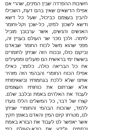
חשיבות ההפרדה שבין המינים, שהרי אם 
אפילו הדשאים שאין בהם דעת, השׂכילו 
להבין בעצמם כביכול, שעל כל דשא 
ודשא לשכון למינו, כל-שכן וקל-וחומר 
האנשים והנשים, אשר ערבובן מוביל 
לזימה. ולכן נזכר שר העולם בעניין זה, 
מפני שהוא משל לכוח החומר שבאדם 
וביקום כולו, ובכוח הזה שניתן לחומרים 
בששת ימי בראשית הם פועלים ומפעילים 
את כל הבריאה כולה. כלומר, כאילו 
אפילו הכוח החומרי והבהמי הזה מזהיר 
אותנו שלא ללכת בגחמותיו ובשאיפותיו 
אלא שנרתום את כוחותיו העצומים 
לעבוד את האלהים באמת ובלבב שלם. 
קצרו של דבר, כל המשלים הללו נועדו 
ללמד, שהכוח הבהמי והחומרי שניתן 
לנו, מטרתו קיום המין והאדם באופן תקין 
אשר יאפשר לנו לעבוד את הבורא באמת 
ובתמים, ולידע את בורא-העולם כפי 