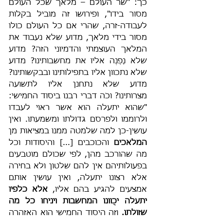
כך: "שר העולם – מלאך שכל העולם 
מסור בידו", ופירושו זה מוביל בקלות 
לעבודה-זרה, שהרי אם כל העולם כולו 
מסור בידי מלאך, מדוע שלא נעבוד את 
המלאך העוצמתי והדמיוני הזה? מדוע 
שלא נַפְנֶה אליו את מחשבותינו? מדוע 
שלא נתכוון אליו בתפילותינו ובבקשותינו? 
מדוע שלא נתחנן אליו לתשועה 
מצרותינו? וכֹה דברי רבנו ביסוד החמישי: 
"שהוא יתעלה הוא אשר ראוי לעבדו 
ולרוממו ולפרסם גדולתו ומשמעתו. ואין 
עושין-כן למה שלמטה ממנו במציאות מן 
המלאכים
 והכוכבים [...] והיסודות וכל 
מה שהורכב מהן, לפי שכולם מוטבעים 
בפעולותיהם אין להם שלטון ולא בחירה 
אלא רצונו יתעלה, ואין עושין אותם 
אמצעים להגיע בהם אליו, 
אלא כלפיו 
יתעלה יכֻוונו המחשבות ויניחו כל מה 
שזולתו.
 וזה היסוד החמישי הוא האזהרה 