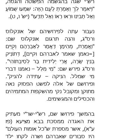
רש"י שגה בהגשמה הפשוטה והגסה, 
"וַיֹּאמֶר לֵךְ וְאָמַרְתָּ לָעָם הַזֶּה: שִׁמְעוּ שָׁמוֹעַ 
וְאַל תָּבִינוּ וּרְאוּ רָאוֹ וְאַל תֵּדָעוּ" (יש' ו, ט).
נעבור עתה לפירושיהם של אונקלוס 
ורס"ג, והנה תרגום אונקלוס שם: 
"וַאֲמַרַת, מְהֵימָן דַּאֲמַר לְאַבְרָהָם וְקַיֵּים 
[=נאמן שאמר לאברהם וקיים], דְּתוֹנֵיק 
בְּנִין שָׂרָה, אֲרֵי יְלֵידִית בַּר לְסֵיבְתוֹהִי". 
ורס"ג פירש שם: "מִי מִלֵּל – נאמנו דברי 
מי שמלל. הניקה – עתידה להניק". 
ופירושם של אלה לפשט הפסוק נאה 
מתוקן ומקובל נקי מהשקפות המתמיהים 
והכסילים והמגשימים.
בהמשך פירושו שם, רש"י-שר"י מעתיק 
את האגדה ממסכת בבא מציעא (פז 
ע"א), אשר מספרת ש"כל אומות העולם" 
היו סבורים שאברהם ושרה לקחו ילד 