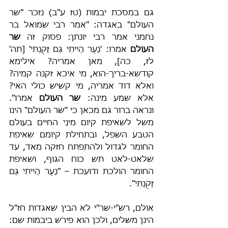
גם במסכת יבמות (טז ע"ב) נזכר "שר 
העולם" באגדה: "אמר רבי שמואל בר 
נחמני אמר רבי יונתן: פסוק זה 
שר 
העולם
 אמרו: 'נַעַר הָיִיתִי גַּם זָקַנְתִּי' [תה' 
לז, כה], מאן אמריה? אילימא 
קודשא-בריך-הוא, מי איכא זקנה קמיה? 
ואלא דוד אמריה, מי קשיש כולי האי? 
אלא שמע מינה: 
שר העולם
 אמרו". 
ונראה ברור גם מכאן כי "שר העולם" הינו 
משל לשאיפת קיום מינֵי החיים בעולם 
הטבע השפל, ובתחילת קיומם שאיפת 
החומר לגדול ולהתפתח חזקה מאד, עד 
שלאט-לאט תש כוח הגוף, ושאיפת 
החומר הולכת ודועכת – "נַעַר הָיִיתִי גַּם 
זָקַנְתִּי".
אולם, רש"י-שר"י לא הבין שאגדות חז"ל 
הינן משלים, ולכן הוא פירש ביבמות שם: 