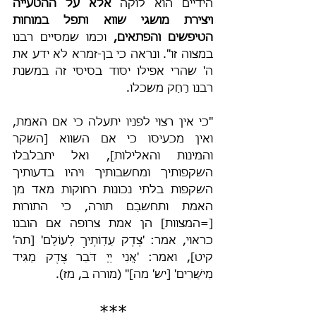
הידיים הוא לוקה 
אלא על ההטעייה 
ויצירת מושגי שווא ותפל במוחות 
הטיפשים והפתאים, 
וכמו שמסיים רבנו 
במצוה זו". ונראה כי בן-זמרא לא ידע את 
ה' שהרי אפילו יסוד בסיסי זה במשנת 
רבנו רָחַק משכלו.
"כי אין רצוי לפניו יתעלה כי אם האמת, 
ואין מכעיסו כי אם השווא [השקר 
והמינות והאלילות], ואל יתבלבלו 
השקפותיך ומחשבותיך ויהיו בדעותיך 
השקפות בלתי נכונות רחוקות מאד מן 
האמת ותחשבֵם תורה, כי התורות 
[=המצוות] הן אמת צרופה אם הובנו 
כראוי, אמר: 'צֶדֶק עֵדְוֹתֶיךָ לְעוֹלָם' [תה' 
קיט], ואמר: 'אֲנִי יְיָ דֹּבֵר צֶדֶק מַגִּיד 
מֵישָׁרִים' [יש' מה]" (מורה ב, מז).
***