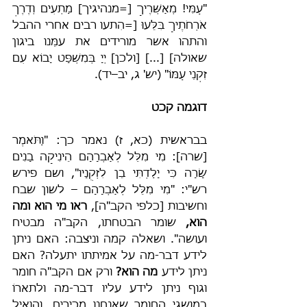
"עַמִּי! מְאַשְּׁרֶיךָ [=מנהיגיך] מַתְעִים וְדֶרֶךְ 
אֹרְחֹתֶיךָ בִּלֵּעוּ [=הִתעו רבים אחרי ההבל 
והתהו אשר מורידים את עמֵּנו ביגון 
שאולה] [...] [ולכן] יְיָ בְּמִשְׁפָּט יָבוֹא עִם 
זִקְנֵי עַמּוֹ" (יש' ג, יב–יד).
דוגמה קכט
בבראשית (כא, ז) נאמר כך: "וַתֹּאמֶר 
[שרה]: מִי מִלֵּל לְאַבְרָהָם הֵינִיקָה בָנִים 
שָׂרָה כִּי יָלַדְתִּי בֵן לִזְקֻנָיו", ושם פירש 
רש"י: "מִי מִלֵּל לְאַבְרָהָם – לשון שבח 
וחשיבות [כלפי הקב"ה], 
ראו מי הוא ומה 
הוא,
 שומר הבטחתו, הקב"ה מבטיח 
ועושה". ושאלה קמה וניצבה: האם ניתן 
לידע דבר-מה על אמיתתו יתעלה? האם 
ניתן לידע 
מה הוא? 
ורק אם הקב"ה חומר 
וגוף ניתן לידע עליו דבר-מה ולתארוֹ 
במושגי החומר שאנחנו מכירים, והואיל 