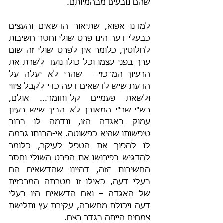
שהם נובעים מבהמיוּתם.
למדנו אפוא, שתיאור הדשאים והעצים 
כבעלי דעה הינו פרט שולי וחסר חשיבות 
לחלוטין, כלומר אין לפרט שולי זה שום 
ערך בפני עצמו וכל כולו נועד לשרת את 
הרעיון המרכזי – שהרי לא יעלה על 
הדעת שיש לדשאים דעה כדי לקבל ציווי 
ולשׂאת פעמיים קל-וחומר... אולם, 
רש"י-שר"י המאובן לא הבין שיש רעיון 
עמוק באגדה הזו, ונדמה לו ברוב 
טיפשותו שהיא כפשוטה. אי-הבנתו גרמה 
לו להפוך את הטפל לעיקר, כלומר 
להדגיש בפירושו את הפרט השולי וחסר 
החשיבות הזה, דהיינו שהדשאים הם 
בעלי דעה, כאילו זו מטרתה המרכזית 
של האגדה – ואם הדשאים היו בעלי 
דעה ויכולת מחשבה, עקירת עץ ותלישת 
צמחים הייתה בגדר רצח.