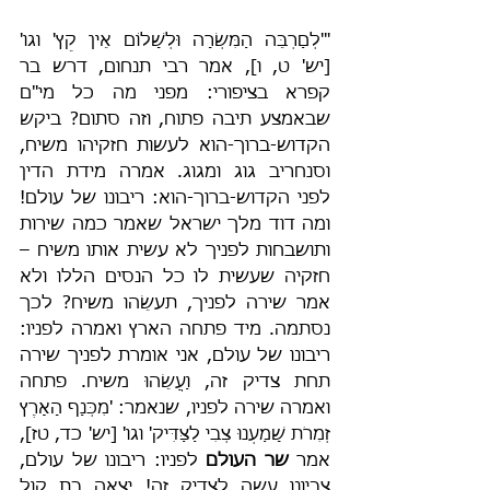
"'לְםַרְבֵּה הַמִּשְׂרָה וּלְשָׁלוֹם אֵין קֵץ' וגו' 
[יש' ט, ו], אמר רבי תנחום, דרש בר 
קפרא בציפורי: מפני מה כל מי"ם 
שבאמצע תיבה פתוח, וזה סתום? ביקש 
הקדוש-ברוך-הוא לעשות חזקיהו משיח, 
וסנחריב גוג ומגוג. אמרה מידת הדין 
לפני הקדוש-ברוך-הוא: ריבונו של עולם! 
ומה דוד מלך ישראל שאמר כמה שירות 
ותושבחות לפניך לא עשית אותו משיח – 
חזקיה שעשית לו כל הנסים הללו ולא 
אמר שירה לפניך, תעשֵׂהו משיח? לכך 
נסתמה. מיד פתחה הארץ ואמרה לפניו: 
ריבונו של עולם, אני אומרת לפניך שירה 
תחת צדיק זה, וַעֲשֵׂהוּ משיח. פתחה 
ואמרה שירה לפניו, שנאמר: 'מִכְּנַף הָאָרֶץ 
זְמִרֹת שָׁמַעְנוּ צְבִי לַצַּדִּיק' וגו' [יש' כד, טז], 
אמר 
שר העולם
 לפניו: ריבונו של עולם, 
צביונו עשה לצדיק זה! יצאה בת קול 