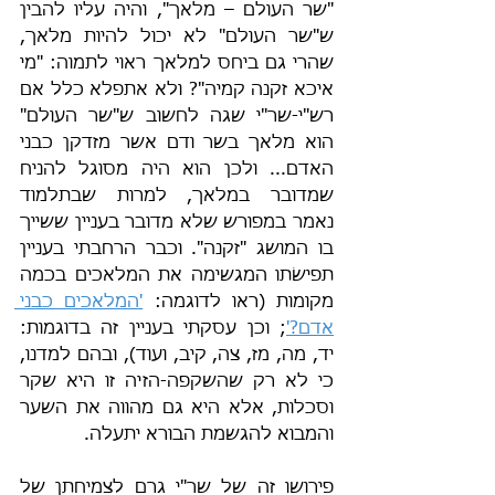
"שר העולם – מלאך", והיה עליו להבין 
ש"שר העולם" לא יכול להיות מלאך, 
שהרי גם ביחס למלאך ראוי לתמוה: "מי 
איכא זקנה קמיה"? ולא אתפלא כלל אם 
רש"י-שר"י שגה לחשוב ש"שר העולם" 
הוא מלאך בשר ודם אשר מזדקן כבני 
האדם... ולכן הוא היה מסוגל להניח 
שמדובר במלאך, למרות שבתלמוד 
נאמר במפורש שלא מדובר בעניין ששייך 
בו המושג "זקנה". וכבר הרחבתי בעניין 
תפישׂתו המגשימה את המלאכים בכמה 
מקומות (ראו לדוגמה: 
'המלאכים כבני 
אדם?'
; וכן עסקתי בעניין זה בדוגמות: 
יד, מה, מז, צה, קיב, ועוד), ובהם למדנו, 
כי לא רק שהשקפה-הזיה זו היא שקר 
וסכלות, אלא היא גם מהווה את השער 
והמבוא להגשמת הבורא יתעלה.
פירושו זה של שר"י גרם לצמיחתן של 