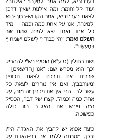
בערבוביא, למה אמר 'לְמִינֵהוּ' באילנות? 
ועוד קל-וחומר: ומה אילנות שאין דרכן 
לצאת בערבוביא, אמר הקדוש-ברוך-הוא 
'לְמִינֵהוּ', אנו על-אחת-כמה-וכמה – מיד 
כל אחד ואחד יצא למינו. 
פתח שר 
העולם ואמר:
 'יְהִי כְבוֹד יְיָ לְעוֹלָם יִשְׂמַח יְיָ 
בְּמַעֲשָׂיו'".
ושם בחולין (ס ע"א) הוסיף רש"י לההביל 
וכך הוא מפרש שם: "אנו [הדשאים] – 
שרבים אנו ודרכנו לצאת תכופין 
ומעורבבין, ואם אין נזהרים לצאת כל 
עשב לבד הרי אין אנו ניכרין זה מזה, על 
אחת כמה וכמה". קצרו של דבר, הכסיל 
הזה פירש את האגדה הזו כולה 
כפשוטה.
כיצד אפוא יש להבין את האגדה הזו? 
ובכן, מטרתה ללמד את בני-האדם על 