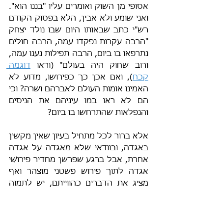
אסופי מן השוק ואומרים עליו "בננו הוא". 
ואני שומע ולא אבין, הלא בפסוק הקודם 
רש"י כתב שבאותו היום שבו נולד יצחק 
"הרבה עקרות נפקדו עמה, הרבה חולים 
נתרפאו בו ביום, הרבה תפילות נענו עמה, 
ורוב שחוק היה בעולם" (וראו 
דוגמה 
קכח
), ואם אכן כך כפירושו, מדוע לא 
האמינו אומות העולם לאברהם ושרה? וכי 
הם לא ראו במו עיניהם את הניסים 
והנפלאות שהתרחשו בו ביום?
אלא ברור לכל מתחיל בעיון שאין מקשין 
באגדה, ובוודאי שלא מאגדה על אגדה 
אחרת, אבל ברגע שפרשן מחדיר פירושֵׁי 
אגדה לתוך פירוש פשטני מוצהר ואף 
מציג את הדברים כהווייתם, יש לתמוה 
עליו: וכי אינו שׂם לב לסתירה הפנימית 
שעולה מהפסוק הקודם? וברור שרש"י 
לא שׂם לב, כי הוא כתב את פירושיו 