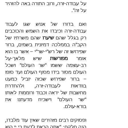
על עבודה-זרה, ורוב התורה באה להזהיר 
על זה".
ואם בדורו של אנוש שגו לעבוד 
עבודה-זרה וכיבדו את השמש והכוכבים 
רק בגלל שהם 
שיערו
 שהם משרתיו של 
הקב"ה בממלכה דמיונית בשמים, ברור 
שפירושו זה של רש"י-שר"י – אשר בו הוא 
אומר 
מפורשות
 שיש מלאך-עַל 
רב-עוצמה ששמו "שר העולם" ושכל 
העולם מסור בידו מסוף העולם ועד סופו 
– ברור שפירוש שכזה יוביל כמעט 
בוודאות לעבודה-זרה, ולהחדרת 
מחשבות של יראה וכבוד ורוממות לאותו 
"שר העולם" וישכיח מדעתנו את 
בורא-עולם.
ופסוקים רבים מזהירים שאין עוד מלבדו, 
הנה חלקם: "אַתָּה הָרְאֵתָ לָדַעַת כִּי יְיָ הוּא 