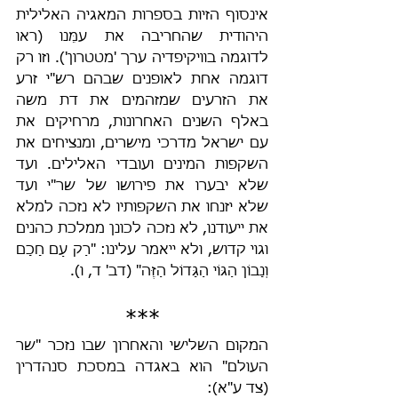
אינסוף הזיות בספרות המאגיה האלילית 
היהודית שהחריבה את עמֵּנו (ראו 
לדוגמה בוויקיפדיה ערך 'מטטרון'). וזו רק 
דוגמה אחת לאופנים שבהם רש"י זרע 
את הזרעים שמזהמים את דת משה 
באלף השנים האחרונות, מרחיקים את 
עם ישראל מדרכי מישרים, ומנציחים את 
השקפות המינים ועובדי האלילים. ועד 
שלא יבערו את פירושו של שר"י ועד 
שלא יזנחו את השקפותיו לא נזכה למלא 
את ייעודנו, לא נזכה לכונן ממלכת כהנים 
וגוי קדוש, ולא ייאמר עלינו: "רַק עַם חָכָם 
וְנָבוֹן הַגּוֹי הַגָּדוֹל הַזֶּה" (דב' ד, ו).
***
המקום השלישי והאחרון שבו נזכר "שר 
העולם" הוא באגדה במסכת סנהדרין 
(צד ע"א):