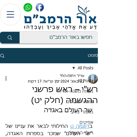
פוסט
All Posts
אדיר דחוח-הלוי
All Posts
22 באוג׳ 2024
זמן קריאה 17 דקות
רש"י – ראש פרשני
מצוות משנה-תורה
ההגשמה (חלק יט)
מורה-הנבוכים
שר העולם באגדה
מאמרי מדע
אפיקים
ב
דוגמה ט
 החילותי לבאר את עניינוֹ של 
רש"י-הגשמה
"שר העולם" שנזכר בספרות האגדה, 