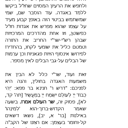
ולחפש את הרעיון המסוים שחז"ל ביקשו 
ללמד באגדה. עוד הוסבר שם, שמי 
שמשתמש בביטוי הזה באופן קבוע מעיד 
על עצמו שהוא מפרש את אגדות חז"ל 
כפשוטן, וזו אחת מהדרכים המרכזיות 
שבהן רש"י-שר"י החריב את התורה 
וטמטם כליל את שומעי לקחו, בהחדירוֹ 
לפירושו אינסוף הזיות פגאניות וכן ערֵמות 
של הבלים על-גבי הבלים לאין מספר.
זאת ועוד, שר"י כלל לא הבין את 
משמעות האגדה בחולין, והנה היא 
לפניכם: "דרש ר' חנינא בר פפא: 'יְהִי 
כְבוֹד יְיָ לְעוֹלָם יִשְׂמַח יְיָ בְּמַעֲשָׂיו' [תה' קד, 
לא], פסוק זה, 
שר העולם אמרו.
 בשעה 
שאמר הקדוש-ברוך-הוא 'לְמִינֵהוּ' 
באילנות [בר' א, יב], נשאו דשאים 
קל-וחומר בעצמן: אם רצונו של הקב"ה 