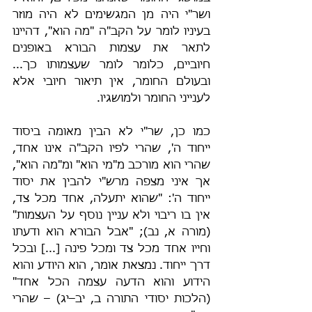
ושר"י היה מן המגשימים לא היה מוזר 
בעיניו לומר על הקב"ה "מה הוא", דהיינו 
לתאר את עצמות הבורא באופנים 
חיוביים, כלומר לומר שעצמותו כך... 
ובעולם החומר, אין תיאור חיובי אלא 
לענייני החומר ולמושגיו.
כמו כן, שר"י לא הבין מאומה ביסוד 
ייחוד ה', שהרי לפיו הקב"ה אינו אחד, 
שהרי הוא מורכב מ"מי הוא" ומ"מה הוא", 
אך איני מצפה מרש"י להבין את יסוד 
ייחוד ה': "שהוא יתעלה, אחד מכל צד, 
אין בו ריבוי ולא עניין נוסף על העצמות" 
(מורה א, נב); "אבל הבורא הוא ודעתו 
וחייו אחד מכל צד ומכל פינה [...] ובכל 
דרך ייחוד. נמצאת אומר, הוא היודע והוא 
הידוע והוא הדעה עצמה הכל אחד" 
(הלכות יסודי התורה ב, יב–יג) – שהרי 