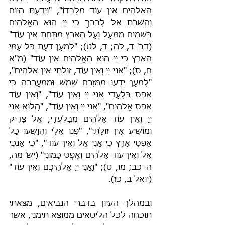
הָאֱלֹהִים אֵין עוֹד מִלְבַדּוֹ", "וְיָדַעְתָּ הַיּוֹם 
וַהֲשֵׁבֹתָ אֶל לְבָבֶךָ כִּי יְיָ הוּא הָאֱלֹהִים 
בַּשָּׁמַיִם מִמַּעַל וְעַל הָאָרֶץ מִתָּחַת אֵין עוֹד" 
(דב' ד, לה; ד, לט); "לְמַעַן דַּעַת כָּל עַמֵּי 
הָאָרֶץ כִּי יְיָ הוּא הָאֱלֹהִים אֵין עוֹד" (מ"א 
ח, ס); "אֲנִי יְיָ וְאֵין עוֹד, זוּלָתִי אֵין אֱלֹהִים", 
"לְמַעַן יֵדְעוּ מִמִּזְרַח שֶׁמֶשׁ וּמִמַּעֲרָבָה כִּי 
אֶפֶס בִּלְעָדָי אֲנִי יְיָ וְאֵין עוֹד", "וְאֵין עוֹד 
אֶפֶס אֱלֹהִים", "אֲנִי יְיָ וְאֵין עוֹד", "הֲלוֹא אֲנִי 
יְיָ וְאֵין עוֹד אֱלֹהִים מִבַּלְעָדַי, אֵל צַדִּיק 
וּמוֹשִׁיעַ אַיִן זוּלָתִי", "פְּנוּ אֵלַי וְהִוָּשְׁעוּ כָּל 
אַפְסֵי אָרֶץ כִּי אֲנִי אֵל וְאֵין עוֹד", "כִּי אָנֹכִי 
אֵל וְאֵין עוֹד אֱלֹהִים וְאֶפֶס כָּמוֹנִי" (יש' מה, 
ה–כב; מו, ט); "וַאֲנִי יְיָ אֱלֹהֵיכֶם וְאֵין עוֹד" 
(יואל ב, כז).
ובמהלך העיון בדברי הנביאים, מצאתי 
תוכחה לכל הליטאים ממוצא תימני, אשר 