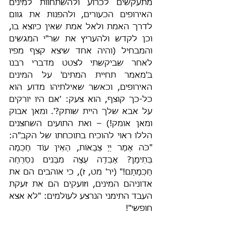
מתעקשים לכרוע ולהשתחוות למינים 
האירופים הכעורים, ולהפנות את גוום 
לדרך האמת ולאל אמת שאין כיוצא בו, 
וכן לקדש ולהעריץ את שר"י המגשים 
והמבחיל (והיה אחד שיצא קצף מפיו 
לאחר שביקשתי לצטט מדברי רבנו 
ב'מאמר תחיית המתים' על המינים 
האירופים, וכאשר שאילתיהו מדוע הוא 
כל-כך קוצף, הוא צעק: 'אם היו יורקים 
על אבא שלך היית שותק?'. ומאן אבוק 
ומאן אומק!) – ואת התועים השחצנים 
הללו ראוי להוכיח בתוכחתו של הקב"ה: 
"כֹּה אָמַר יְיָ צְבָאוֹת, הַאֵין עוֹד חָכְמָה 
בְּתֵימָן? אָבְדָה עֵצָה מִבָּנִים נִסְרְחָה 
חָכְמָתָם!" (יר' מט, ז), כי אוהבים הם את 
אדוניהם המינים, וזועקים הם את זעקת 
העבד התימני הנרצע לעולמים: "לא אצא 
חופשי"!