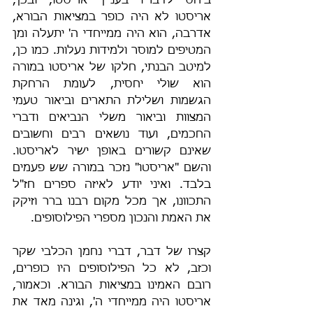
ביחס לדבריו בעניין אריסטו, ובכן, 
אריסטו לא היה כופר במציאות הבורא, 
אדרבה, הוא היה ממייחדי ה' יתעלה ומן 
המטיפים למוסר ולמידות נעלות. כמו כן, 
למיטב הבנתי, חלקו של אריסטו במורה 
הוא שולי יחסית, לעומת הרחקת 
הגשמות ושלילת התארים וביאור טעמי 
המצוות וביאור משלי הנביאים ודברי 
החכמים, ועוד נושאים רבים וחשובים 
שאינם קשורים באופן ישיר לאריסטו. 
והשם "אריסטו" נזכר במורה שש פעמים 
בלבד. ואיני יודע לאיזה ספרים חז"ל 
התכוונו, אך מכל מקום רבנו ברר וזיקק 
את האמת והנכון מספרי הפילוסופים.
קצרו של דבר, דברי נחמן הכלבי שקר 
וכזב, לא כל הפילוסופים היו כופרים, 
רובם האמינו במציאות הבורא. וכאמור, 
אריסטו היה ממייחדי ה', וגינה מאד את 