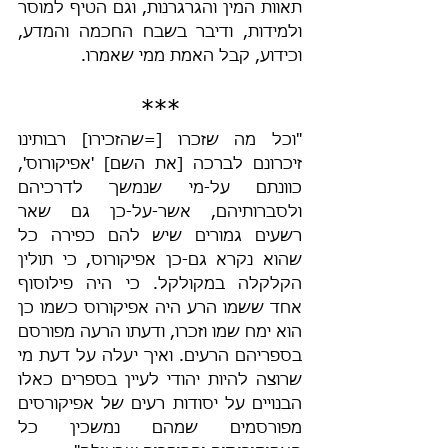
תאוות המין והגרגרנות, וגם הטיף למוסר 
ולמידות, ודיבר בשבח החכמה והמדע, 
וכידוע, קבל האמת ממי שאמרו.
***
"וכל מה שזכרו [=שהזכירו] רבותינו 
זיכרונם לברכה [את השם] 'אפיקורוס', 
כוונתם על-מי שנמשך לדרכיהם 
ולסברותיהם, אשר-על-כן גם שאר 
רשעים גמורים שיש להם כפירה כל 
שהוא נקרא גם-כן אפיקורוס, כי תולין 
הקלקלה במקולקל. כי היה פילוסוף 
אחד ששמו הרע היה אפיקורוס כשמו כן 
הוא ימח שמו וזכרו, ודעתו הרעה מפורסם 
בספריהם הרעים. ואיך יעלה על דעת מי 
שרוצה להיות יהודי לעיין בספרים כאלו 
הבנויים על יסודות רעים של אפיקורסים 
מפורסמים שמהם נמשכין כל 