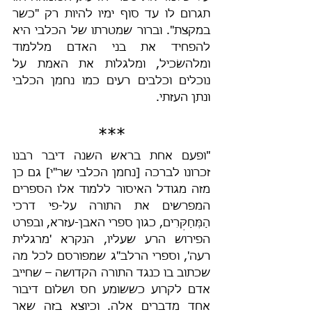
תגרום לו עד סוף ימיו להיות רק "כשר 
במקצת". וברור שמטרתו של הכלבי היא 
להפחיד את בני האדם מללמוד 
ומלהשׂכיל, ומלגלות את האמת על 
נוכלים וכלבים רעים כמו נחמן הכלבי 
ונתן העזתי.
***
"ופעם אחת בראש השנה דיבר רבנו 
זכרונו לברכה [נחמן הכלבי שר"י] גם כן 
מזה מגודל האיסור ללמוד אלו הספרים 
המפרשים את התורה על-פי דרכי 
הַמְּחַקְּרִים, כגון ספרי האבן-עזרא, ובפרט 
הפירוש הרע שעליו, הנקרא 'מרגלית 
רעה', וספרי הרלב"ג שמפורסם לכל מה 
שכתוב בו כנגד התורה הקדושה – שחייב 
אדם לקרוע כששומע חס ושלום דיבור 
אחד מדברים אלה. וכיוצא בזה שאר 