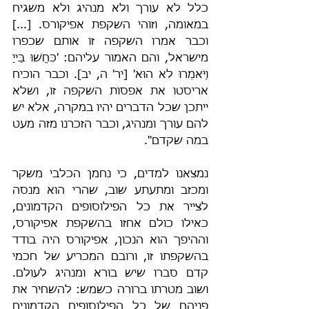
כלל לא עורך ולא מנהיג ולא משגיח 
במאומה, וזוהי השקפת אפיקורס. [...] 
וכבר אמרו השקפה זו אותם שכפרו 
מישראל, והם האמור עליהם: 'כִּחֲשׁוּ בַּייָ 
וַיֹּאמְרוּ לֹא הוּא' [יר' ה, יב]. וכבר הוכיח 
אריסטו את אפסות השקפה זו, ושלא 
ייתכן שכל הדברים יהיו במקרה, אלא יש 
להם עורך ומנהיג, וכבר הזכרנו מזה מעט 
במה שקדם".
נמצאנו למדים, כי נחמן הכלבי משקר 
ומכזב ומתעתע שוב, שהרי הוא מנסה 
לצייר את כל הפילוסופים הקדמונים, 
כאילו כולם אחזו בהשקפת אפיקורס, 
וההיפך הוא הנכון, אפיקורס היה בודד 
בהשקפתו זו, ורובם המכריע של חכמי 
קדם סברו שיש בורא ומנהיג לעולם. 
ושוב מטרתו ברורה כשמש: להשחיר את 
פניהם של כל הפילוסופים הקדמונים 