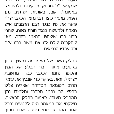
העזתי תלמידו של הכלבי, יש פרק 
שנקרא: "להתרחק מחקירות ולהתחזק 
באמונה". שם, באותיות תז–תיב נתן 
העזתי מתאר כיצד רבו נחמן הכלבי שר"י 
פוער את פיו כנגד רבנו הרמב"ם איש 
האמת ולמעשה כנגד תורת משה, שהרי 
רבנו הינו שליחהּ הנאמן ביותר, מאז 
שהקב"ה שלח לנו את משה רבנו ע"ה 
וכל עבדיו הנביאים.
בחלק השני של מאמר זה נמשיך לדון 
בקטעים מתוך דברי הבלע של המין 
והכופר נחמן הכלבי כנגד מחשבת 
ישראל, וזאת בעיקר כדי שנבין את עומק 
תהום הטומאה הסרוחה שאליה צללו 
בחפץ לב נחמן הכלבי ותלמידו נתן 
המחבל העזתי. כאמור בחלק הראשון, 
חילקתי את המאמר הזה לקטעים ובכל 
אחד מהם ציטטתי פסקה אחת מתוך 