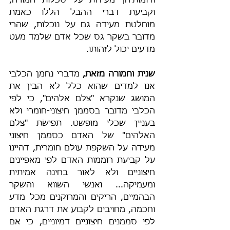
ודומותיהן מעידות על סכלות חמורה, 
וקביעת דברי ההבל הללו כאמת 
מוחלטת מעידה גם על נוכלות, שהרי 
מדובר בשקר גס שכל אדם שלמד מעט 
מדעים יכול לזהותו.
שנית וחמורה מזאת,
 מדברי נחמן הכלבי 
אנו למדים שהוא כלל לא הבין את 
המושג שנקרא "צלם אלהים", כי לפי 
הכלבי מדובר בסממן חיצוני-חומרי ולא 
בעניין שכלי מופשט. תפישׂת "צלם 
האלהים" של האדם כסממן חיצוני 
מעידה על השקפת עולם חומרית, דהיינו 
על קביעת רוממות האדם לפי מאפיינים 
חיצוניים ולא לאור בחינה אמיתית 
ומעמיקה... ואנשי השווא והשקר 
הבהמיים, הריקים והמרוקנים מכל מדע 
וחכמה, מחויבים לקבוע את דרגת האדם 
לפי סממנים חיצוניים דמיוניים, כי אם 