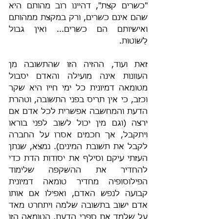
"כשרים קצת", דהיינו רוב מהותם היא 
שהם אינם כשרים, ורק במקצת ממהותם 
ואישיותם הם כשרים... ואין גבול 
לַשּׁוֹטוּת.
זאת ועוד, ההזיה הזו שהתשובה מן 
העוונות אינה מועילה והאדם יסבול 
מטומאה דמיונית כל ימי חייו היא שקר 
וכזב, כי אין תריס בפני התשובה, וטהרת 
הדעת והמחשבה אפשרית לכל אדם אם 
ירצה (וגם מין יכול לשוב לפני בוראו 
ויתקבל, אך חכמים אסרו על החברה 
לקבל את תשובת המינים). נמצא, שנתן 
העזתי עיקם וסילף את יסודות הדת כדי 
להחדיר את ההשקפה שלימוד 
הפילוסופיה מחדיר טומאה דמיונית 
קבועה לנפש האדם, ואפילו אם אותו 
אדם ישוב בתשובה שלמה ויתחרט מאד 
על שלמד את ספרי הדעת, הטומאה הזו 