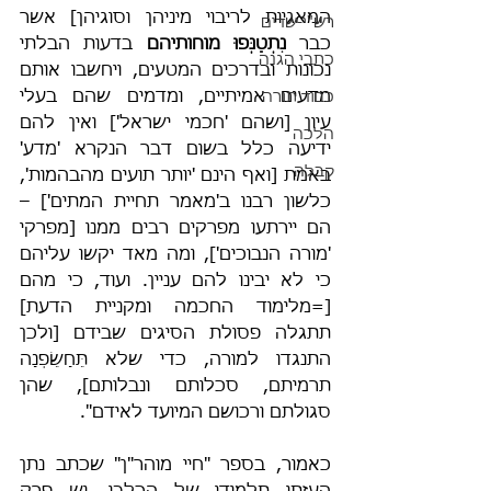
המאגיות לריבוי מיניהן וסוגיהן] אשר 
רש"י-שדים
כבר 
נִתְטַנְּפוּ מוחותיהם
 בדעות הבלתי 
כתבי הגנה
נכונות ובדרכים המטעים, ויחשבו אותם 
מדעים אמיתיים, ומדמים שהם בעלי 
כבוד תורה
עיון
[ושהם 'חכמי ישראל']
ואין להם 
הלכה
ידיעה כלל בשום דבר הנקרא 'מדע' 
קבלה
באמת [ואף הינם 'יותר תועים מהבהמות', 
כלשון רבנו ב'מאמר תחיית המתים'] – 
הם יירתעו מפרקים רבים ממנו [מפרקי 
'מורה הנבוכים'], ומה מאד יקשו עליהם 
כי לא יבינו להם עניין. ועוד, כי מהם 
[=מלימוד החכמה ומקניית הדעת] 
תתגלה פסולת הסיגים שבידם [ולכן 
התנגדו למורה, כדי שלא תֵּחָשֵׂפְנָה 
תרמיתם, סכלותם ונבלותם], שהן 
סגולתם ורכושם המיועד לאידם".
כאמור, בספר "חיי מוהר"ן" שכתב נתן 