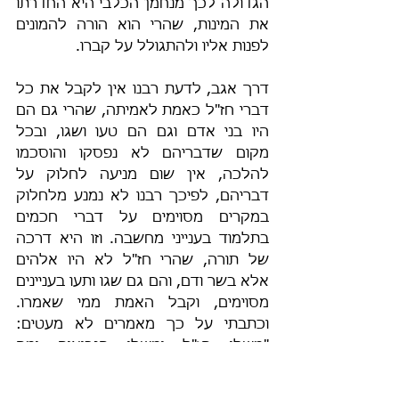
הגדולה לכך מנחמן הכלבי היא החדרתו 
את המינות, שהרי הוא הורה להמונים 
לפנות אליו ולהתגולל על קברו.
דרך אגב, לדעת רבנו אין לקבל את כל 
דברי חז"ל כאמת לאמיתה, שהרי גם הם 
היו בני אדם וגם הם טעו ושגו, ובכל 
מקום שדבריהם לא נפסקו והוסכמו 
להלכה, אין שום מניעה לחלוק על 
דבריהם, לפיכך רבנו לא נמנע מלחלוק 
במקרים מסוימים על דברי חכמים 
בתלמוד בענייני מחשבה. וזו היא דרכה 
של תורה, שהרי חז"ל לא היו אלהים 
אלא בשר ודם, והם גם שגו ותעו בעניינים 
מסוימים, וקבל האמת ממי שאמרו. 
וכתבתי על כך מאמרים לא מעטים: 
"משלי חז"ל ומשלי הנביאים ומה 
שביניהם"
 (בסוף המאמר), 
"הייתכן 
שחז"ל היו כסילים?"
, 
"בחינת מופעֵי 