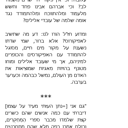
עלובה? וכי אין פקודי ה' ישרים משמחי 
לב? וכי אברהם אבינו פחד וחשש 
מלעמוד ומלהתווכח ומלהתמודד נגד 
אומה שלמה של עובדי אלילים?
ומדוע חז"ל הורו לנו: דע מה שתשיב 
לאפיקורוס? אלא ברור, שמי שדתו 
נשענת על מקור מים חיים, מסוגל 
להתמודד עם האפיקורסים והכופרים 
למיניהם, אך מי שעובד אלילים ומוחו 
מטונף בהזיות מאגיות שמוציאות את 
האדם מן העולם, נמשל כבהמה וכערער 
בערבה.
***
"גם אני [=נתן העזתי מעיד על עצמו] 
דיברתי עם כמה אנשים שהם כשרים 
קצת שלמדו מכבר ספרי הַמְּחַקְּרִים, 
וכולם אמרו בפה מלא שהם מתחרטים 