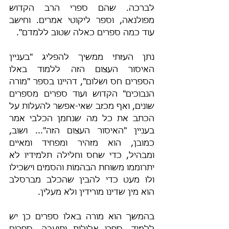
לברכה. שהם ספרי הרב הקדוש 
מפולנאה, וספר ליקוטי אמרים. וחישב 
עוד כמה ספרים כאלה שטוב ללמדם".
נתן העזתי ממשיך להפליג "בעניין 
האיסור העצום הזה ללמוד באלו 
הספרים חס ושלום", דהיינו בספר "מורה 
הנבוכים" הקדוש ועוד ספרים מספרים 
שונים, ואף מכזב שאי-אפשר להעלות על 
הכתב את כל מה שנחמן הכלבי אמר 
בעניין "האיסור העצום הזה"... ושוב, 
כמובן, הוא מזהיר ומפחיד ומאיים 
ומבהיל, כדי שחס וחלילה תלמידיו לא 
יתרוממו משוחת הבהמוֹת והסמים וישׂכילו 
ולוּ מעט כדי להבין שהכלב מברסלב 
הוא מין שדינו מורידין ולא מעלין.
בהמשך הוא מורה באלו ספרים כן יש 