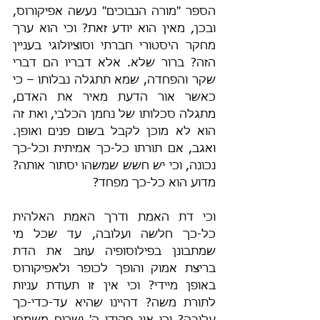
הספר "מורה הנבוכים" נעשה אפיקורוס, 
ובכן, מאין הוא יודע זאת? וכי הוא ערך 
מחקר היסטורי חברתי וסוציולוגי בעניין 
הזה? ברור שלא. אלא דבריו הם דברי 
שקר והפחדה, שמא תתגלה נבלותו – כי 
כאשר אור הדעת מאיר את האדם, 
מתגלה סכלותו של נחמן הכלבי, ואת זה 
הוא לא מוכן לקבל בשום פנים ואופן. 
ואגב, אם תורתו כל-כך אמיתית וכל-כך 
נכונה, וכי יש חשש שמשהו יסתור אותה? 
מדוע הוא כל-כך מפחד?
וכי דת האמת ודרך האמת האלהית 
כל-כך חלשה ועלובה, עד שכל מי 
שמתבונן בפילוסופיה עוזב את הדת 
בריצת אמוק והופך לכופר ולאפיקורוס 
באופן מיידי? וכי אין זו תעודת עניות 
לתורת משה? דהיינו שהיא עד-כדי-כך 