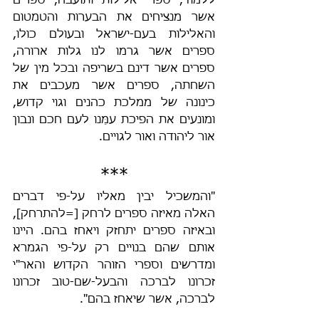
ללמוד, ספרי אלילות ותועבה, ספרים 
אשר מנציחים את הבערות והטמטום 
והאלילות בעם-ישראל ובעולם כולו, 
ספרים אשר גרמו לנו גלות ארורה, 
ספרים אשר דינם בשריפה ובכל מין של 
השחתה, ספרים אשר מעכבים את 
כינונה של ממלכת כהנים וגוי קדוש, 
ומונעים את הפיכת עמֵּנו לעם חכם ונבון 
אור ליהודה ואור לגויים.
***
"והמשכיל יבין מאליו על-פי דברים 
האלה מאיזה ספרים לרחק [=להתרחק], 
ובאיזה ספרים יתחזק ויאחז בהם. היינו 
אותם שהם בנויים רק על-פי הגמרא 
ומדרשים וספרי הזוהר הקדוש והאר"י 
זכרונו לברכה והבעל-שם-טוב זכרונו 
לברכה, אשר שיאחז בהם".