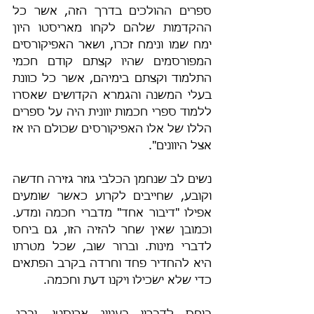
ספרים ההולכים בדרך הזה, אשר כל 
ההקדמות שלהם לקחו מאריסטו היון 
ימח שמו ונימח זכרו, ושאר האפיקורסים 
המפורסמים שהיו קצתם קודם חכמי 
התלמוד וקצתם בימיהם, אשר כל כוונת 
בעלי המשנה והגמרא הקדושים שאסרו 
ללמוד ספרי חכמות יוונית היה על ספרים 
הללו של אלו האפיקורסים שכולם היו אז 
אצל היוונים".
נשים לב שנחמן הכלבי גוזר גזירה חדשה 
וקובע, שחייבים לקרוע כאשר שומעים 
אפילו "דיבור אחד" מדברי חכמה ומדע. 
וכמובן שאין שחר להזיה הזו, גם ביחס 
לדברי מינות. וברור שוב, שכל מטרתו 
היא להחדיר פחד וחרדה בקרב הפתאים 
כדי שלא ישׂכילו ויקנו דעת וחכמה.