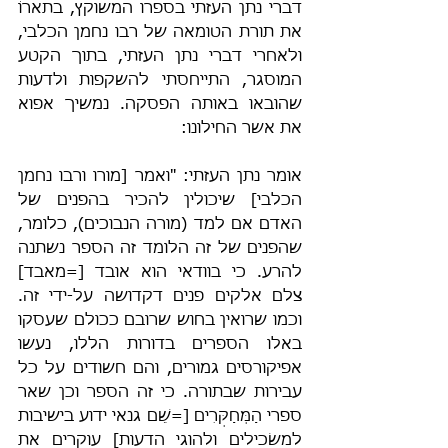
דברי נתן העזתי בספרו המשוקץ, בתארוֹ 
את תורת הטומאה של רבו נחמן הכלבי, 
ולאחרי דברי נתן העזתי, בתוך הקטע 
המוסגר, התייחסתי להשקפות ולדעות 
שהובאו באותה הפסקה. נמשיך אפוא 
את אשר החילונו:
אומר נתן העזתי: "ואמר [מורו ורבו נחמן 
הכלבי] שיכולין להכיר בהפנים של 
האדם אם למד (מורה הנבוכים), כלומר, 
שהפנים של זה הלומד זה הספר נשתנה 
להרע. כי בוודאי הוא אובד [=מאבד] 
צלם אלקים פנים דקדושה על-ידי זה. 
וכמו שרואין בחוש שרובם ככולם שעסקו 
באלו הספרים בדורות הללו, נעשו 
אפיקורסים גמורים, והם חשודים על כל 
עבירות שבתורה. כי זה הספר וכן שאר 
ספרי הַמְּחַקְּרִים [=שֵׁם גנאי ידוע בישיבות 
למשׂכילים ולהוגי הדעות] עוקרים את 