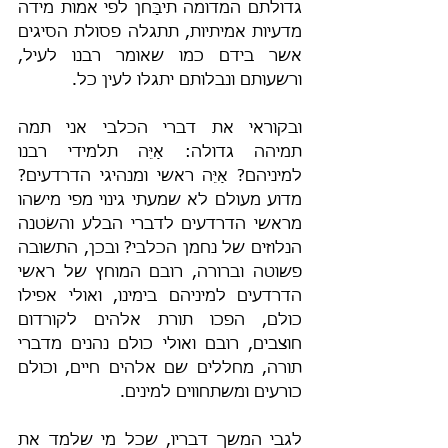
גדולתם המדומה תיבָּחן לפי אמות מידה 
מדעיות אמיתיות, תתגלה פסולת הסיגים 
אשר בידם כמו שאומר רבנו לעיל, 
ורשעותם ונבלותם יתגלו לעין כל.
ובקוראי את דברי הכלבי אני תמה 
תמיהה גדולה: אַיֵּה תלמידי רבנו 
למיניהם? אַיֵּה ראשי ומנהיגי הדרדעים? 
מדוע מעולם לא שמעתי גינוי מפי מישהו 
מראשי הדרדעים לדברי הבלע והשׂטנה 
הנלוזים של נחמן הכלבי? ובכן, התשובה 
פשוטה וברורה, רובם המוחץ של ראשי 
הדרדעים למיניהם בימינו, ואולי אפילו 
כולם, הפכו תורת אלהים לקורדום 
חוצבים, רובם ואולי כולם נהנים מדברי 
תורה, מחללים שם אלהים חיים, וכולם 
כורעים ומשתחווים למינים.
לגבי המשך דבריו, שכל מי שלמד את 