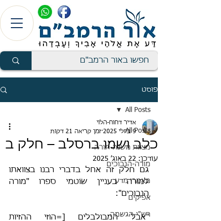
פוסט
All Posts
אדיר דחוח-הלוי
All Posts
9 ביולי 2025
זמן קריאה 21 דקות
כלב ושמו ברסלב – חלק ב
מצוות משנה-תורה
עודכן:
22 באוג׳ 2025
מורה-הנבוכים
גם חלק זה אחל בדברי רבנו בצוואתו 
מאמרי מדע
למורה בעניין שׂוֹטמי ספרו "מורה 
הנבוכים":
אפיקים
רש"י-הגשמה
"אבל המבולבלים [=הוזי ההזיות 