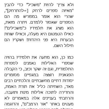
ולא צריך להיות "משכיל" כדי להבין 
"מאיזה ספרים לרחק [=להתרחק]", 
שהרי הוא אומר במפורש מה הם 
הספרים שאסור ללמדם. ויתרה מזאת, 
הוא מציג את תלמידיו כ"משכילים"! 
כאילו הטמטום היא מעלה, וכאילו שוחת 
הבערות היא פני היהדות! ושקריו הם 
חילול השם.
כמו כן, הוא מתעה את תלמידיו בהזיה 
שספרי האלילות נאמנים לספרות 
התלמודית, וגם זה שקר וכזב, כי הקבלה 
הפגאנית רוצצה במגפיים מסומרים 
יסודות דתיים מחשבתיים והלכתיים רבים 
מאד, השחיתה כליל את תורת האמת, 
והחדירה לתוכה אלילות מינות ותועבה. 
והרחבתי בעניינים אלה במאמרים לא 
מעטים באתר "אור הרמב"ם", והדוגמה 