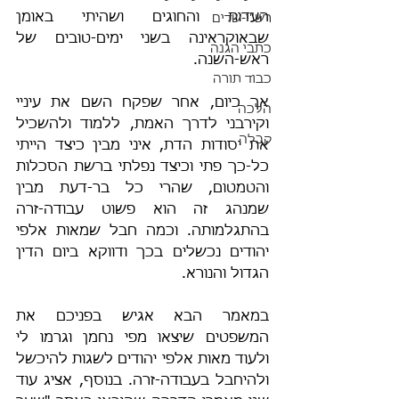
העדות והחוגים ושהיתי באומן 
רש"י-שדים
שבאוקראינה בשני ימים-טובים של 
כתבי הגנה
ראש-השנה.
כבוד תורה
אך כיום, אחר שפקח השם את עיניי 
הלכה
וקירבני לדרך האמת, ללמוד ולהשכיל 
קבלה
את יסודות הדת, איני מבין כיצד הייתי 
כל-כך פתי וכיצד נפלתי ברשת הסכלות 
והטמטום, שהרי כל בר-דעת מבין 
שמנהג זה הוא פשוט עבודה-זרה 
בהתגלמותה. וכמה חבל שמאות אלפי 
יהודים נכשלים בכך ודווקא ביום הדין 
הגדול והנורא.
במאמר הבא אגיש בפניכם את 
המשפטים שיצאו מפי נחמן וגרמו לי 
ולעוד מאות אלפי יהודים לשגות להיכשל 
ולהיחבל בעבודה-זרה. בנוסף, אציג עוד 