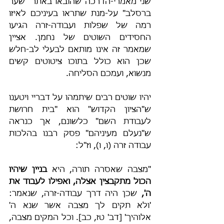
שני מאמרי-הדרכה שהובאו באתר "שער 
ברסלב" על-מנת שתראו בעיניכם לאיזו 
רמה של שפלות ועבודה-זרה הגיעו 
החסידים השוטים של נחמן. אציין 
שמאמר זה אינו מותאם לבעלי לב-חלש 
שכן הוא כולל בתוכו ציטוטים קשים 
מנשוא, ועמכם הסליחה.
יהיו שוטים רבים שיתמהו על דבריי ויטענו 
ש"הציון הקדוש" הוא "בית חרושת 
לעבודת השם" כלשונם, אך כנראה 
ש"נעלם מעיניהם" פסק רבנו בהלכות 
עבודה זרה (ו, ו), וז"ל:
"מצבה שאסרה תורה, היא 
בניין שיהיו 
הכול מתקבצין אצלה, ואפילו לעבוד את 
ה', 
שכן היה דרך עבודה-זרה, שנאמר: 
'ולא תקים לך מצבה אשר שנא ה' 
אלוהיך' [דב' טז, כב]. וכל המקים מצבה, 