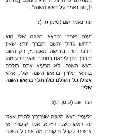
ממתקים 'כי חדות ה' היא מעזכם' [נח' ח, 
י], וזה נאמר על ראש השנה".
עוד נאמר שם (סימן תה): 
"ענה ואמר: 'הראש השנה שלי הוא 
חידוש גדול והשם יתברך יודע שאין 
הדבר הזה בירושה מאבותיי, רק השם 
יתברך נתן לי זאת במתנה שאני יודע מהו 
ראש השנה. לא מבעיא אתם כולכם 
בוודאי תלויין בראש השנה שלי, אלא 
אפילו כל העולם כולו תלוי בראש השנה 
שלי
'". 
ועוד שם (סימן תו): 
"לעניין ראש השנה שצריכין להיות אצלו 
על ראש השנה דייקא, אמר שיכולין אז 
אנשים לקבל תיקונים מה שבכל השנה 