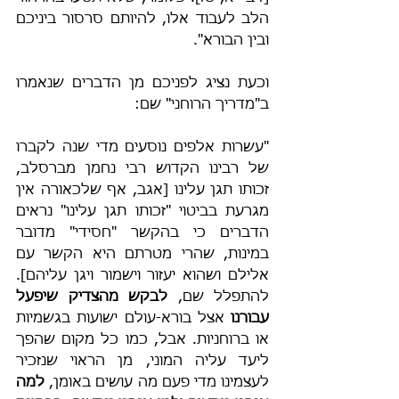
הלב לעבוד אלו, להיותם סרסור ביניכם 
ובין הבורא".
וכעת נציג לפניכם מן הדברים שנאמרו 
ב"מדריך הרוחני" שם:
"עשרות אלפים נוסעים מדי שנה לקברו 
של רבינו הקדוש רבי נחמן מברסלב, 
זכותו תגן עלינו [אגב, אף שלכאורה אין 
מגרעת בביטוי "זכותו תגן עלינו" נראים 
הדברים כי בהקשר "חסידי" מדובר 
במינות, שהרי מטרתם היא הקשר עם 
אלילם ושהוא יעזור וישמור ויגן עליהם]. 
להתפלל שם, 
לבקש מהצדיק שיפעל 
עבורנו
 אצל בורא-עולם ישועות בגשמיות 
או ברוחניות. אבל, כמו כל מקום שהפך 
ליעד עליה המוני, מן הראוי שנזכיר 
לעצמינו מדי פעם מה עושים באומן, 
למה 