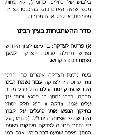
בלבוש של טיולים וכדומה), לא פחות 
מכפי שהיה האדם נוהג בהיכנסו לצדיק 
מפורסם, או לכל אדם מכובד.
סדר ההשתטחות בציון רבינו
א) פרוטה לצדקה: 
בהגיענו לציון הקדוש 
נפריש תחילה פרוטה לצדקה
 למען 
נשמת רבינו הקדוש.
בעת נתינת הצדקה אומרים כך: הריני 
נותן פרוטה זו לצדקה
 עבור נשמת רבינו 
הקדוש צדיק יסוד עולם 
נחל נובע מקור 
חכמה, רבינו נחמן בן פייגא זכותו יגן 
עלינו אמן. צדקה זו היא חלק יסודי 
בתיקון הנפש אותו פועלים על קברו 
הקדוש
 כפי שציווה רבינו ז"ל. [כלומר, על 
ידי נתינת פרוטה לצדקה מיתקנת נשמת 
הנותן. ואיפה שמענו דבר כזה?! אגב, כמו 