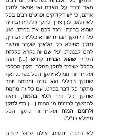
"ולתקן כל העברות בפרטיות הם רבים 
מאד וכבד על האדם ואי אפשר לתקן 
אותם, כי יש דקדוקים ופרטים רבים בכל 
לאו ולאו, לכן צריך לתקן כלליות הגידים 
שהוא בחינת: 'ויגד לכם את בריתו'. ואז, 
על ידי תקון הברית שהוא כלליות הגידין, 
נתקן ממילא כל הלאוין שעבר ונמשך 
להם לבנונית. ועל שם זה נקרא כלליות 
הגידין 
שהוא הברית קודש 
[...] והנה 
הכלל שצריך לתקן תחלה 'תקון הכללי' 
ועל-ידי-זה ממילא יתקן הכל בפרט. ואף 
שתקון הכללי הוא גבוה ומרומם יותר 
מתקון כל דבר בפרט, עם-כל-זה מחמת 
שתקון כל דבר 
תלוי בהמוח, 
דהינו 
להמשיך לבנונית מן המוח [...] כדי 
לתקן 
ולרומם המוח
 ועל-ידי-זה נתקן הכל 
ממילא כנ"ל".
לא הרבה יודעים, אולם פרופ' יהודה 