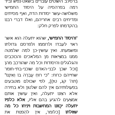
ברסלב השוטים עוברים בשאט-נפש וביד 
רמה בפרהסיה על היסוד החמישי 
משלושה-עשר יסודות הדת, ואף מסיתים 
ומדיחים רבים אחריהם, ואלו דברי רבנו 
בהקדמתו לפרק חלק:
"
והיסוד החמישי,
 שהוא יתעלה הוא אשר 
ראוי לעבדו ולרוממו ולפרסם גדולתו 
ומשמעתו. ואין עושין-כן למה שלמטה 
ממנו במציאות מן המלאכים והכוכבים 
והגלגלים והיסודות וכל מה שהורכב מהן 
[וכל שכן לבני-האדם שוכני-בתי-חומר 
שחייהם כרוח: "כִּי רוּחַ עָבְרָה בּוֹ וְאֵינֶנּוּ" 
(תה' קג, טז)], לפי שכולם מוטבעים 
בפעולותיהם אין להם שלטון ולא בחירה 
אלא רצונו יתעלה, ואין עושין אותם 
אמצעים להגיע בהם אליו, 
אלא כלפיו 
יתעלה יכֻוונו המחשבות ויניחו כל מה 
שזולתו 
[כלומר, אין להַפנות את 