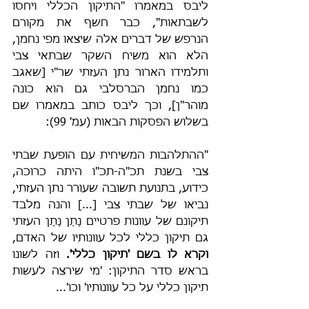
ליבס במאמרו "התיקון הכללי ויחסו 
לשבתאות", כבר חשף את מקורם 
הנרפש של דברים אלה שיצאו מפי נחמן, 
הלא הוא משיח השקר שבתאי צבי 
ותלמידו הארור נתן העזתי שר"י [שאגב 
כמו נחמן הברסלבי גם הוא כונה 
מוהר"ן], וכך ליבס כותב במאמרו שם 
בשלוש הפסקות הבאות (עמ' 99):
"ההתלהבות המשיחית עם הופעת שבתי 
צבי בשנת תכ"ה-תכ"ו היתה כרוכה, 
כידוע, בתנועת תשובה שעורר נתן העזתי, 
נביאו של שבתי צבי [...] והנה מלבד 
תיקונם של עוונות פרטיים נָתַן נָתָן העזתי 
גם תיקון כללי לכל עוונותיו של האדם, 
וקרא לו בשם 'תיקון כללי'.
 וזה לשונו 
בראש סדר התיקון: 'מי שירצה לעשות 
תיקון כללי על כל עוונותיו' וכו'...