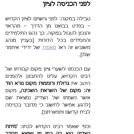
לפני הכניסה לציון
טבילה במקוה: לפני גישתנו לציון הקדוש 
– בפרט בבואנו מן הדרך – מהראוי 
והנכון לטבול במקוה. כך נהגו התלמידים 
והחסידים בכל הדורות [בעניין מנהג 
משובש זה ראו 
מאמרו
 של ידידי איתמר 
שלו].
עם הִכנסנו לשערי ציון מקום קבורתו של 
רבינו הקדוש, עלינו להתבונן ולהַפנים 
היטב את
 גדולת ורוממות מקום נורא הוד 
זה: מקום של השראת השכינה, 
מקום 
אשר נשמתו של הצדיק נמצאת שם 
[לרגע אפשר לחשוב כי מדובר בכניסה 
לבית קדשנו ותפארתנו].
וכפי שאמר רבינו הקדוש לבתו: 
'מיתת 