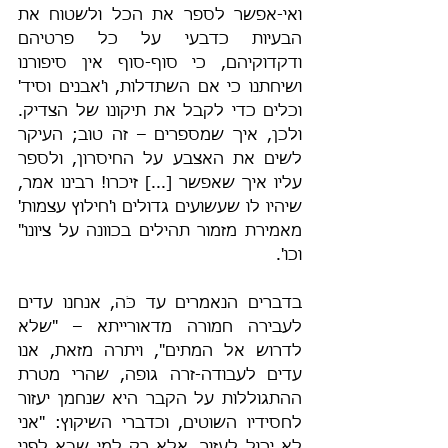
ואי-אפשר לספר את הכל ולשטוח את 
הבעיות כדבעי על כל פרטיהם 
ודקדוקיהם, כי סוף-סוף אין סיפורנו 
ושיחתנו כי אם השתדלות, ו'אבנים וסיד' 
וכלים כדי לקבל את תיקונו של הצדיק. 
ולכן, איך שמספרים – זה טוב; העיקר 
לשים את האצבע על החיסרון, ולספר 
עליו איך שאפשר [...] זיכרו! רבינו אמר, 
שיהיו לו שעשועים גדולים ו'חילוץ עצמות' 
מאמירת מזמור תהילים בכוונה על ציונו" 
וכו'.
בדברים הנאמרים עד כֹּה, אנחנו עדים 
לעבירה חמורה מדאורייתא – "שלא 
לדרוש אל המתים", ויתרה מזאת, אנו 
עדים לעבודה-זרה גופה, שהרי מטרת 
ההתגוללות על הקבר היא שנחמן יעזור 
לחסידיו השוטים, וכדברי השיקוץ: "אני 