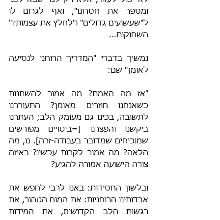
לא יכול לעזור, אלא רק למי שבא לפני 
ומספר את חסרונו", ואף לגרום לו 
ל"שעשועים גדולים" ו"לחלץ את עצמותיו" 
השחוקות...
נמשיך בדברי "המדריך הרוחני לנסיעה 
לאומן" שם:
"אז מה האמת? מה אמור להשתנות 
כשאנחנו חוזרים מאומן? התעוררנו 
לתשובה, בכינו גם מעומק הלב; העתרנו 
ביקשנו והפצרנו [=ביטויים מפורשים 
שמוכיחים שמדובר בעבודה-זרה]. נו, מה 
הלאה? מה אמור לקרות עכשיו? באיזה 
צורה הישועה אמורה להגיע?
ובלשון החסידות: באנו לרבי לחפש את 
אבדותינו הרוחניות: את המוח הטהור, את 
רגשות הלב הקדושים, את המידות 