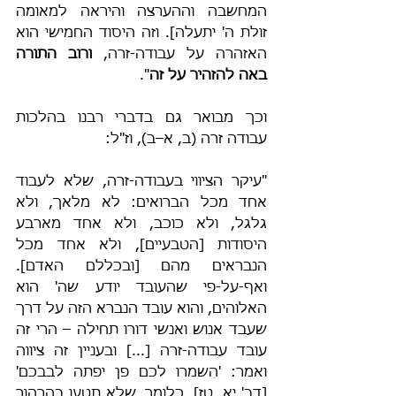
המחשבה וההערצה והיראה למאומה 
זולת ה' יתעלה]. וזה היסוד החמישי הוא 
האזהרה על עבודה-זרה, 
ורוב התורה 
באה להזהיר על זה
".
וכך מבואר גם בדברי רבנו בהלכות 
עבודה זרה (ב, א–ב), וז"ל:
"עיקר הציווי בעבודה-זרה, שלא לעבוד 
אחד מכל הברואים: לא מלאך, ולא 
גלגל, ולא כוכב, ולא אחד מארבע 
היסודות [הטבעיים], ולא אחד מכל 
הנבראים מהם [ובכללם האדם]. 
ואף-על-פי שהעובד יודע שה' הוא 
האלוהים, והוא עובד הנברא הזה על דרך 
שעבד אנוש ואנשי דורו תחילה – הרי זה 
עובד עבודה-זרה [...] ובעניין זה ציווה 
ואמר: 'הִשמרו לכם פן יפתה לבבכם' 
[דב' יא, טז]. כלומר, שלא תטעו בהרהור 