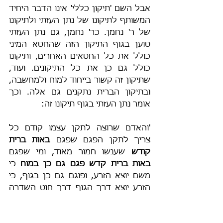
אבל השם 'תיקון כללי' אינו הדבר היחיד 
המשותף לתיקונו של נתן העזתי ולתיקונו 
של ר' נחמן. כר' נחמן, גם נתן העזתי 
טוען בגוף התיקון הזה שהחטא המיני 
כולל את כל החטאים האחרים, ותיקונו 
כולל גם כן את כל התיקונים. ועוד, 
שתיקון זה קשור בייחוד למוח ולמחשבה, 
ובתיקון הברית נתקנים גם אלה. וכך 
אומר נתן העזתי בגוף תיקונו זה:
'והאדם שרוצה לתקן עצמו קודם כל 
צריך לתקן הפגם שפגם 
באות ברית 
קודש
 שענשו חמור מאוד, ומי שפגם 
באות ברית קדש פגם גם כן במוח
 כי 
משם יוצא הזרע, ופוגם גם כן בגוף, כי 
הזרע יוצא דרך הגוף דרך חוט השדרה 
[...] כי כשרוצה אדם לתקן עצמו צריך 
לתקן קודם הכל פגם ברית קודש כנזכר 