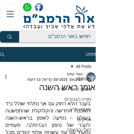
פוסט
All Posts
נאור טויטו
All Posts
28 באוג׳ 2025
זמן קריאה 13 דקות
אומן ראש השנה
מצוות משנה-תורה
מורה-הנבוכים
בעבר הלא רחוק גם אני נפלתי שולל ביד 
מאמרי מדע
האופנה החדשה והקלוקלת שהתפשטה 
בעולם – נסיעה לאומן בראש-השנה 
אפיקים
לקבר של נחמן הברסלבי. פעמיים 
רש"י-הגשמה
נסעתי עם עוד עשרות אלפי יהודים מכל 