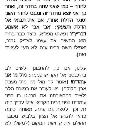
הצדיק הוא רק כמו מי שיוצא מחדר 
לחדר – כמו שאני עתה בחדר זה, ואחר 
כך אני יוצא מחדר זה ונכנס לחדר השני 
וסוגר הדלת אחרי, אם את תבואי אל 
הדלת ותצעקי: 'אבי אבי' לא אשמע 
דברייך?'
 [פשוט מפליא, כיצד כבר בחייו 
הוא החשיב את עצמו לצדיק גמור, 
ואפילו משה רבינו ע"ה לא העז לעשות 
זאת].
עלינו, אם כן, להתבונן ולשים לב 
בהיכנסנו אל הקודש פנימה: 
מול מי אנו 
עומדים!
 [אומר לך מול מי: מול מצבת 
אבן חלולה]. יש לעורר את רגשות הלב 
ולצייר במחשבתנו את הרטט בו היינו 
עומדים לפני רבינו הקדוש אילו עדיין היה 
חי, וכך לגשת גם עתה. מאותה סיבה 
כדאי להגיע אל הציון בלבוש מכובד 
ההולם את קדושת המקום (למשל: לא 