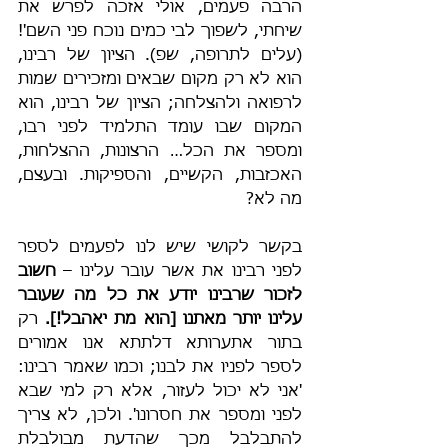
הרבה פעמים, אולי אזכה לפרש את 
שיחתי, לשפוך לבי כמים נוכח פני השם'! 
(עלים לתרופה, שפ). הציון של רבינו, 
הוא לא רק מקום שבאים ומזכירים שמות 
לרפואה ולהצלחה; הציון של רבינו, הוא 
המקום שבו עומד התלמיד לפני רבו, 
ומספר את הכל… הרצונות, ההצלחות, 
האכזבות, הקשיים, והספיקות. ובעצם, 
מה לא?
בקשר לקושי שיש לנו לפעמים לספר 
לפני רבינו את אשר עובר עלינו – 
חשוב 
לזכור שרבינו יודע את כל מה שעובר 
עלינו יותר מאתנו [הוא מת יאהבל!]. 
רק 
בתור אתערותא דלתתא אנו אמורים 
לספר לפניו את לבנו; וכמו שאמר רבינו: 
'אני לא יכול לעזור, אלא רק למי שבא 
לפני ומספר את חסרונו'. ולכן, לא צריך 
להתבלבל מכך שהדעת מבולבלת 