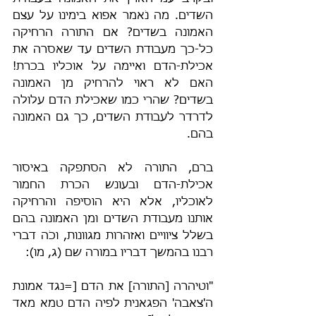
השדים. מה נֹאמר אפוא בימינו על עצם 
האמונה בשדים? אם התורה הרחיקה 
כל-כך מעבודת השדים עד שאסרה את 
אכילת-הדם ואיימה על אוכליו בכרת! 
האם לא ראוי להרחיק מן האמונה 
בשדים? שהרי כמו שאכילת הדם עלולה 
לדרדר לעבודת השדים, כך גם האמונה 
בהם.
ברם, התורה לא הסתפקה באיסור 
אכילת-הדם ובעונש הכרת החמור 
לאוכליו, אלא היא הוסיפה והרחיקה 
אותנו מעבודת השדים ומן האמונה בהם 
בשלל ציוויים ואזהרות מגוונות, וכֹה דברי 
רבנו בהמשך דבריו במורה שם (ג, מו):
"וטיהרה [התורה] את הדם [=נגד אמונת 
ה'צאבה' הפגאנית לפיה הדם טמא מאד 