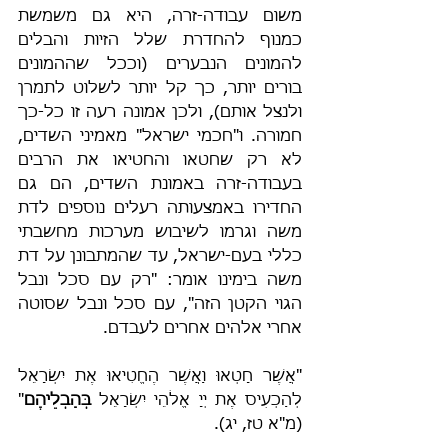
משום עבודה-זרה, היא גם משמשת 
כמנוף להחדרת שלל הזיות והבלים 
להמונים הנבערים (וככל שההמונים 
בורים יותר, כך קל יותר לשלוט לתמרן 
ולנצל אותם), ולכן אמונה רעה זו כל-כך 
חמורה. ו"חכמי ישראל" מאמיני השדים, 
לא רק שחטאו והחטיאו את הרבים 
בעבודה-זרה באמונת השדים, הם גם 
החדירו באמצעותה רעלים נוספים לדת 
משה וגרמו לשיבוש מערכות מחשבתי 
כללי בעם-ישראל, עד שהמתבונן על דת 
משה בימינו אומר: "רק עם סכל ונבל 
הגוי הקטן הזה", עם סכל ונבל שסוטה 
אחרי אלהים אחרים לעבדם.
"אֲשֶׁר חָטְאוּ וַאֲשֶׁר הֶחֱטִיאוּ אֶת יִשְׂרָאֵל 
לְהַכְעִיס אֶת יְיָ אֱלֹהֵי יִשְׂרָאֵל 
בְּהַבְלֵיהֶם
" 
(מ"א טז, יג).