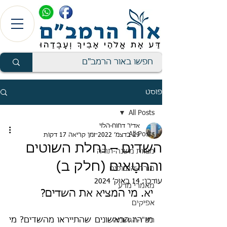
פוסט
All Posts
אדיר דחוח-הלוי
All Posts
29 בדצמ׳ 2022
זמן קריאה 17 דקות
השדים – נחלת השוטים
מצוות משנה-תורה
והחטָּאים (חלק ב)
מורה-הנבוכים
עודכן:
14 באוק׳ 2024
מאמרי מדע
יא. מי המציא את השדים?
אפיקים
מי היו הראשונים שהתייראו מהשדים? מי 
רש"י-הגשמה