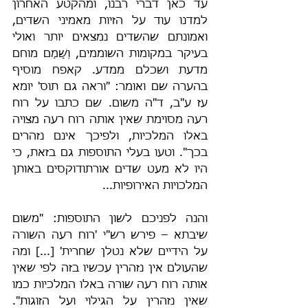
עד כאן דברי רבנו, ומהקטע האחרון 
למדנו עוד על הזיות מאמיני השדים, 
ואמונתם שהשדים נמצאים יותר ואולי 
בעיקר במקומות השוממים, וְשָׁמַם מוחם 
מדעת ושכלם ממדע. קאפח מוסיף 
בהערה שם ואומר: "וראה גם תוס' יומא 
עז ע"ב, ד"ה משום. שם כתבו על רוח 
רעה מסוימת שאין אותה רוח רעה מצויה 
באלו המלכיות, ולפיכך אינם נזהרים 
בכך". וטעו בעלי התוספות גם בזאת, כי 
היו לא מעט שדים אורתודוקסים באותן 
המלכויות האירופיות...
והנה לפניכם לשון התוספות: "משום 
שיבתא – פירש רש"י 'רוח רעה השורה 
על הידיים שלא נטלן שחרית' [...] ומה 
שהעולם אין נזהרין עכשיו בזה לפי שאין 
אותה רוח רעה שורה באלו המלכיות כמו 
שאין נזהרין על הגילוי ועל הזוגות". 