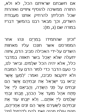
אם חשבתם שראיתם הכל, לא ולא, 
התורה ממשיכה להוסיף ציוויים ואזהרות 
שכל תכליתן להרחיק אותנו מעבודת 
השדים, וכך מבאר רבנו בהמשך דבריו 
במורה שם (ג, מו):
"וכיון שהתמידו בְּמִרְיָם ונהו אחר 
המפורסם אשר חונכו עליו מאחוות 
השדים על-ידי האכילה סביב הדם, ציווה 
יתעלה שלא יֵאָכֵל בשר תאווה במדבר 
כלל, אלא יהיה הכל שלָמים. וביאר לנו, 
כי טעם הדבר כדי לפזר הדם על המזבח 
ולא יתקבצו סביבו, ואמר: 'לְמַעַן אֲשֶׁר 
יָבִיאוּ בְּנֵי יִשְׂרָאֵל אֶת זִבְחֵיהֶם אֲשֶׁר הֵם 
זֹבְחִים עַל פְּנֵי הַשָּׂדֶה, וֶהֱבִיאֻם לַייָ אֶל 
פֶּתַח אֹהֶל מוֹעֵד אֶל הַכֹּהֵן, וְזָבְחוּ זִבְחֵי 
שְׁלָמִים לַייָ אוֹתָם... וְלֹא יִזְבְּחוּ עוֹד אֶת 
זִבְחֵיהֶם לַשְּׂעִירִם אֲשֶׁר הֵם זֹנִים אַחֲרֵיהֶם, 
חֻקַּת עוֹלָם תִּהְיֶה זֹּאת לָהֶם לְדֹרֹתָם' [ויק' 