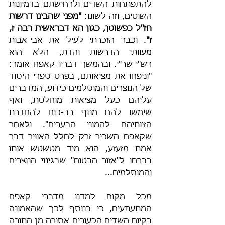
להתפתחות השדים ולרחישתם בדמיונות 
השוטים, וזה לשונו: 
"מפני שהבינו דרשות 
חז"ל כפשוטן, כגון הא דבראשית רבה ז, 
ז"
. וכבר הזכרתי לעיל את אבי-אבות 
מעוותי הדרשות והדת, הלא הוא 
רש"י-שר"י. ובהמשך דבריו קאפח אומר: 
"וניפחו את מציאותם, בפרט ספרי היסוד 
של הנוצרים והמוסלמים כידוע, המדברים 
עליהם כעל מציאות מוחלטת, ואף 
שימשו להם מנוף רב-כוח להחדרת 
הזיותיהם להמוני הבערים". ולאחר 
שקאפח השכיר זרק לחלל האוויר דבר 
אמת מזעזע, הוא מיד מטשטש אותו 
בברחוֹ ל"אזור הבטוח" שבגינוי הנוצרים 
והמוסלמים...
מכל מקום למדנו מדברי קאפח 
המתעתעים, כי בנוסף לכך שהאמונה 
בקיום השדים הכעורים אסורה מן התורה 