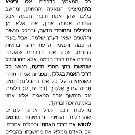
כל המאמין בדברים אלו 
וכיוצא 
בהן
[מענייני המאגיה וההזיות], ומחשב 
בליבו שהן אמת ודברי חכמה אבל 
התורה אסרה אותן, אינו אלא מן 
הסכלים ומחוסרי הדעת,
 ובכלל הנשים 
והקטנים שאין דעתן שלמה. אבל בעלי 
החכמה ותמימי הדעת ידעו בראיות 
ברורות, שכל אלו הדברים שאסרה 
התורה אינם דברי חכמה, אלא 
תהו והבל 
שנמשכו בהן חסרי הדעת, ונטשו כל 
דרכי האמת בגללן.
 ומפני זה אמרה תורה 
כשהזהירה על כל אלו ההבלים: 'תָּמִים 
תִּהְיֶה עִם יְיָ אֱלֹהֶיךָ' [דב' יח, יג; כלומר, 
אל תימשך אחר המאגיה אלא אחוֹז 
באמונה זכה וברה]".
מהלכות רבנו לעיל אנחנו לומדים 
שההבלים ההזיות והדמיונות 
גורמים 
לנטוש את דרכי האמת!
 ובמלים אחרות, 
אם האדם ממלא את מחשבתו בהבלים 