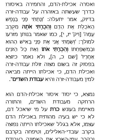
ואסרה אכילת-הדם, והחמירה באיסורו 
כדרך שעשתה באזהרה על עבודה-זרה 
בדיוק, אמר יתעלה: 'וְנָתַתִּי פָנַי בַּנֶּפֶשׁ 
הָאֹכֶלֶת אֶת הַדָּם 
וְהִכְרַתִּי אֹתָהּ
 מִקֶּרֶב 
עַמָּהּ' [ויק' יז, י], כמו שאמר בנותן מזרעו 
למולך: 'וְשַׂמְתִּי אֲנִי אֶת פָּנַי בָּאִישׁ הַהוּא 
וּבְמִשְׁפַּחְתּוֹ 
וְהִכְרַתִּי אֹתוֹ
 וְאֵת כָּל הַזֹּנִים 
אַחֲרָיו' [שם כ, ה], ולא נאמר כיוצא 
בפסוק זה בשום מצוה זולת עבודה-זרה 
ואכילת הדם, כי אכילתו הייתה מביאה 
למין מעבודה-זרה והיא 
עבודת השדים
".
נמצא, כי יסוד איסור אכילת-הדם הוא 
הרחקה מעבודת השדים, והתורה 
מאיימת בעונש 
כרת
 על מי שיאכל דם, 
לא כי יש בעיה מהותית באכילת הדם 
עצמו, אלא בגלל שאכילתו הייתה נפוצה 
בקרב עובדי-האלילים, וטיפחה בקרבם 
ובקרב עמי-הארץ את האמונה בעבודת 