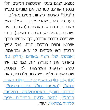
נמצא, שגם בעלי התוספות המינים חלו 
בנגע השֵּׁדים. כמו כן, אם כוונתם בעניין 
ה"גילוי" לָאיסור לשתות ממים מגולים – 
טעו גם בזה, שהרי איסור הגילוי הוא 
משום סכנת נפשות אמיתית (הלכות רוצח 
ושמירת הנפש יא, הלכה ו ואילך). וכמו 
שעבירה גוררת עבירה, כך שיבוש רודף 
שיבוש והזיה רודפת הזיה. ועל עניין 
הזוגות ראו פסחים קי ע"א, ובמאמר: 
"אמונתו של רש"י בשדים (חלק ט)"
ביארתי את הסוגייה הזו. כמו כן, אין 
ספק שדעות והשקפות לא מעטות 
שמובאות בתלמוד יש לסנן ולדחות, ראו: 
"וְתֹפְשֵׂי הַתּוֹרָה לֹא יְדָעוּנִי – הַוָּיוֹת דאביי 
ורבא"
, 
"האמנם חז"ל היו כסילים?"
, 
"בחינת מופעֵי האסטרולוגיה בתלמוד 
הבבלי"
, 
"האם לדעת הרמב"ם צריך 
ללמוד גמרא?"
, ועוד.