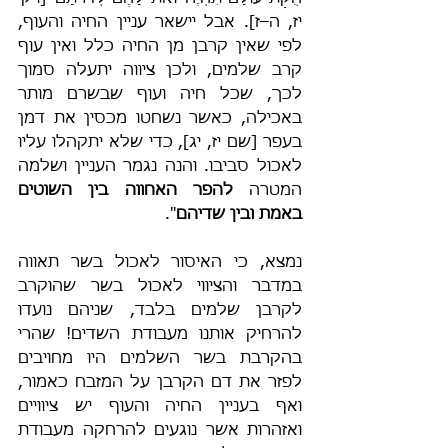
יז, ה–ז]. אבל יישאר עניין החיה והעוף, 
לפי שאין קרבן מן החיה כלל ואין עוף 
קרב שלמים, ולכן ציווה יתעלה סמוך 
לכך, שכל חיה ועוף שבשרם מותר 
באכילה, כאשר נשחטו מכסין את דמן 
בעפר [שם יז, יג], כדי שלא יתקהלו עליו 
לאכול סביבו. והנה נגמר העניין ושלמה 
המטרה 
להפר האחווה בין השוטים 
באמת ובין שדיהם
".
נמצא, כי האיסור לאכול בשר תאווה 
במדבר והציווי לאכול בשר שהוקרב 
לקרבן שלמים בלבד, שניהם נועדו 
להרחיק אותנו מעבודת השדים! שהרי 
בהקרבת בשר השלמים היו מחויבים 
לפזר את דם הקרבן על המזבח כאמור, 
ואף בעניין החיה והעוף יש ציוויים 
ואזהרות אשר נוגעים להרחקה מעבודת 