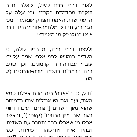
לאור דברי רבנו לעיל, שאלה חדה 
ונוקבת מהדהדת בקרבי: וכי יעלה על 
הדעת שדת האמת והצדק שנאמרה מפי 
הגבורה, תקדש מלחמת-חורמה נגד דבר 
שיש בו ולוּ זיק מן האמת?!
ולעצם דברי רבנו, מדבריו עולה, כי 
השדים הומצאו לפני אלפי שנים על-ידי 
עובדי עבודה-זרה קדמונים, וכן כותב 
רבנו הרמב"ם בספרו מורה-הנבוכים (ג, 
מו):
"ודע, כי ה'צאבה' היה הדם אצלם טמא 
מאוד, ועם זאת היו אוכלים אותו בְּדַמּוֹתָם 
שהוא מזון השדים ["יצורים רעים ורוחות 
רעות שבדמיון ההוזים" (קאפח)], וכאשר 
אכלוֹ מי שאכלוֹ כבר נתחבר עם השדים, 
ויבואו אליו ויודיעוהו העתידות כפי 