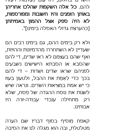
השדים בחלום, ויודיעום נעלמות ויעזרו 
להם. 
כל אלה השקפות שהלכו אחריהן 
באותן הזמנים והיו חשובות ומפורסמות, 
לא היה ספק אצל ההמון באמיתתן 
[כהערצת גדולי האסלה בימינו]".
ולא רק בימים ההם, גם בימינו רבים הם 
שעדיין לא השתחררו מהדמיונות וההזיות, 
ואף שהם בעצמם לא ראו שדים, די להם 
שהסבא או הסבתא הישישים נשבעים 
לפניהם שראו שדים ושֵׁדות – די להם 
בכך כדי לְאַמֶּת את ההבל, ולטעון בעוז 
כי יש אמת במציאות השדים. ונראה שיש 
לשנות את נוסח ההגדה של פסח, שלא 
רק מתחילה עובדי עבודה-זרה היו 
אבותינו.
קאפח מוסיף בסוף דבריו שם הערה 
מטלטלת, ובה הוא מגלה לנו את הסיבה 