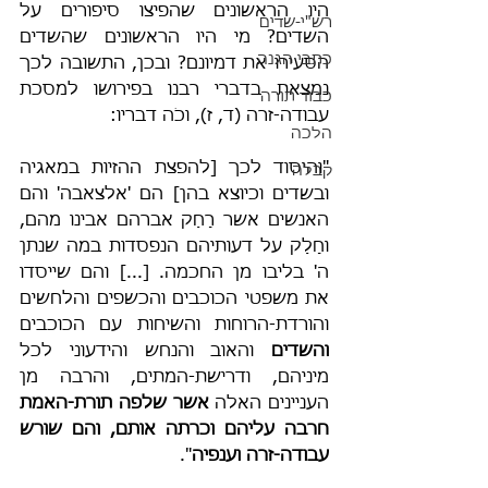
היו הראשונים שהפיצו סיפורים על 
רש"י-שדים
השדים? מי היו הראשונים שהשדים 
כתבי הגנה
הסעירו את דמיונם? ובכן, התשובה לכך 
נמצאת בדברי רבנו בפירושו למסכת 
כבוד תורה
עבודה-זרה (ד, ז), וכֹה דבריו:
הלכה
"והיסוד לכך [להפצת ההזיות במאגיה 
קבלה
ובשדים וכיוצא בהן] הם 'אלצאבה' והם 
האנשים אשר רָחַק אברהם אבינו מהם, 
וחָלַק על דעותיהם הנפסדות במה שנתן 
ה' בליבו מן החכמה. [...] והם שייסדו 
את משפטי הכוכבים והכשפים והלחשים 
והורדת-הרוחות והשיחות עם הכוכבים 
והשדים
 והאוב והנחש והידעוני לכל 
מיניהם, ודרישת-המתים, והרבה מן 
העניינים האלה 
אשר שלפה תורת-האמת 
חרבה עליהם וכרתה אותם, והם שורש 
עבודה-זרה וענפיה
".