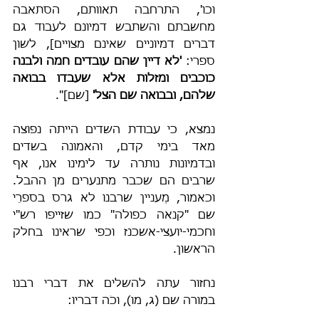
וכו', התרחבה תאוותם, הסתאבה 
מחשבתם והשתבש דמיונם לעבוד גם 
דברים דמיוניים שאינם מצויים], לשון 
ספרי: 
'לא דיין שהם עובדים חמה ולבנה 
כוכבים ומזלות אלא שעבדו בבואה 
שלהם, ובבואה שם הצל'
 [שם]".
נמצא, כי עבודת השדים הייתה נפוצה 
מאד בימי קדם, והאמונה בשדים 
ובדמיונות נותרה עד לימינו אנו, אף 
שרבים הם שכבר מתנערים מן ההבל. 
וכאמור, מְעניין שרבנו לא גרס בספרֵי 
שם "קנאה כפולה" כמו שזייפו רש"י 
וחכמי-יועצי-אשכנז וכפי שראינו בחלק 
הראשון.
נחזור עתה להשלים את דברי רבנו 
במורה שם (ג, מו), וכֹה דבריו: