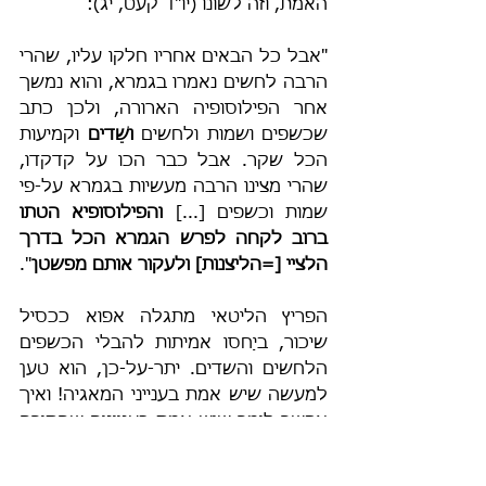
האמת, וזה לשונו (יו"ד קעט, יג):
"אבל כל הבאים אחריו חלקו עליו, שהרי 
הרבה לחשים נאמרו בגמרא, והוא נמשך 
אחר הפילוסופיה הארורה, ולכן כתב 
שכשפים ושמות ולחשים 
ושֵׁדים
 וקמיעות 
הכל שקר. אבל כבר הכו על קדקדו, 
שהרי מצינו הרבה מעשיות בגמרא על-פי 
שמות וכשפים [...] 
והפילוסופיא הטתו 
ברוב לקחה לפרש הגמרא הכל בדרך 
הלציי [=הליצנות] ולעקור אותם מפשטן
".
הפריץ הליטאי מתגלה אפוא ככסיל 
שיכור, ביַחסו אמיתות להבלי הכשפים 
הלחשים והשדים. יתר-על-כן, הוא טען 
למעשה שיש אמת בענייני המאגיה! ואיך 
אפשר לומר שיש אמת בעניינים שהתורה 
הגדירה אותם כ"תועֵבות"? וכי יש 
בתועבות הללו משהו מקדושת-האמת?