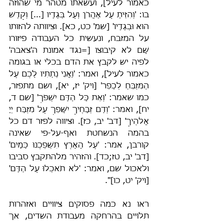
כאמור לעיל], ועשאתו מטהר מי שהוּזה 
בו: 'וְהִזֵּיתָ עַל אַהֲרֹן וְעַל בְּגָדָיו [...] וְקָדַשׁ 
הוּא וּבְגָדָיו' [שמ' כט, כא]. וציוותה להזותו 
על המזבח, ונעשית כל העבודה פיזורו 
שָׁם לא קיבוצו [=נגד אמונת ה'צאבה' 
לפיה יש לקבץ את הדם בכלי או בגומה 
כאמור לעיל], ואמר: 'וַאֲנִי נְתַתִּיו לָכֶם עַל 
הַמִּזְבֵּחַ לְכַפֵּר' [ויק' יז, יא], ושם מתפזר, 
כמו שאמר: 'וְאֵת כָּל הַדָּם יִשְׁפֹּךְ' [שם ד, 
יח], ואמר: 'וְדַם זְבָחֶיךָ יִשָּׁפֵךְ עַל מִזְבַּח יְיָ 
אֱלֹהֶיךָ' [דב' יב, כז]. וציווה לפזר דם כל 
בהמה הנשחטת ואף-על-פי שאינה 
קורבן, אמר: 'עַל הָאָרֶץ תִּשְׁפְּכֶנּוּ כַּמָּיִם' 
[דב' יב, טז;כד]. והזהיר מלהתקבץ סביבו 
ולאכול שם, ואמר: 'לֹא תֹאכְלוּ עַל הַדָּם' 
[ויק' יט, כו]".
ראו נא כמה פסוקים ציוויים ואזהרות 
תלויים בהרחקה מעבודת השדים, אך 