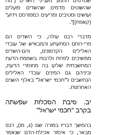
שמדמים ההמון מענייני השדים ["מה 
שהשוטים מדמים שהשדים פועלים 
ועושים ומטיבים ומריעים כמפורסם וידוע" 
(קאפח)]".
מדברי רבנו עולה, כי השדים הם 
פרי-רוחם המתעתע והמבאיש של עובדי 
האלילים הקדמונים, והם-השדים 
ממשיכים לפרות ולרבות בשממת-הדעת 
המחשבתית שלקו בה מחוסרי הדעת, 
וביניהם גם המינים עובדי האלילים 
הנחשבים ל"חכמי ישראל" באלף השנים 
האחרונות.
יב. סיבת הסכלות שפשׂתה 
בקרב "חכמי ישראל"
בהמשך דבריו במורה שם (ג, מו), רבנו 
מבאר, כי איסור אכילת-הדם שנאמר 