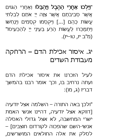
"
וַיֵּלְכוּ אַחֲרֵי הַהֶבֶל וַיֶּהְבָּלוּ
 וְאַחֲרֵי הַגּוֹיִם 
אֲשֶׁר סְבִיבֹתָם אֲשֶׁר צִוָּה יְיָ אֹתָם לְבִלְתִּי 
עֲשׂוֹת כָּהֶם [...] וַיִּקְסְמוּ קְסָמִים וַיְנַחֵשׁוּ 
וַיִּתְמַכְּרוּ לַעֲשׂוֹת הָרַע בְּעֵינֵי יְיָ לְהַכְעִיסוֹ" 
(מ"ב יז, טו–יז).
יג. איסור אכילת הדם – הרחקה 
מעבודת השדים
לעיל הזכרנו את איסור אכילת הדם 
ועתה נרחיב בו, וכך אומר רבנו בהמשך 
דבריו (ג, מו):
"ולכן באה התורה – השלמה אצל יודעיה 
[דווקא אצל יודעיה, דהיינו אנשי האמת 
ישרי המחשבה, לא אצל גדולי האסלה 
אנשי-השם שהפכוה לקורדום חוצבים] – 
לסלק את אלה החולאים המושרשים, 