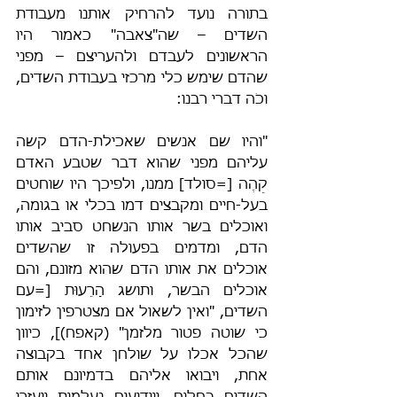
בתורה נועד להרחיק אותנו מעבודת 
השדים – שה"צאבה" כאמור היו 
הראשונים לעבדם ולהעריצם – מפני 
שהדם שימש כלי מרכזי בעבודת השדים, 
וכֹה דברי רבנו:
"והיו שם אנשים שאכילת-הדם קשה 
עליהם מפני שהוא דבר שטבע האדם 
קֵהֶה [=סולד] ממנו, ולפיכך היו שוחטים 
בעל-חיים ומקבצים דמו בכלי או בגומה, 
ואוכלים בשר אותו הנשחט סביב אותו 
הדם, ומדמים בפעולה זו שהשדים 
אוכלים את אותו הדם שהוא מזונם, והם 
אוכלים הבשר, ותושג הָרֵעוּת [=עם 
השדים, "ואין לשאול אם מצטרפין לזימון 
כי שוטה פטור מלזמן" (קאפח)], כיוון 
שהכל אכלו על שולחן אחד בקבוצה 
אחת, ויבואו אליהם בדמיונם אותם 