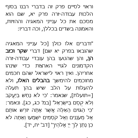
וראוי לסיים פרק זה בדברי רבנו בסוף 
הלכות עבודה-זרה פרק יא, שם הוא 
מסכם את כל ענייני המאגיה וההזיות, 
והאמונה בשדים בכללן, וכֹה דבריו:
"ודברים אלו כולן [כל ענייני המאגיה 
שהובאו בפרק יא שם] דברי 
שקר וכזב 
הן, 
והן שהטעו בהן עובדי עבודה-זרה 
הקדמונים לגויי הארצות כדי שינהו 
אחריהן. ואין ראוי לישראל שהם חכמים 
מחוכמים להימשך 
בהבלים האלו,
 ולא 
להעלות על הלב שיש בהן תעלה 
[=תועלת], שנאמר: 'כִּי לֹא נַחַשׁ בְּיַעֲקֹב 
וְלֹא קֶסֶם בְּיִשְׂרָאֵל' [במ' כג, כג]. ונאמר: 
'כִּי הַגּוֹיִם הָאֵלֶּה אֲשֶׁר אַתָּה יוֹרֵשׁ אוֹתָם 
אֶל מְעֹנְנִים וְאֶל קֹסְמִים יִשְׁמָעוּ וְאַתָּה לֹא 
כֵן נָתַן לְךָ יְיָ אֱלֹהֶיךָ' [דב' יח, יד].