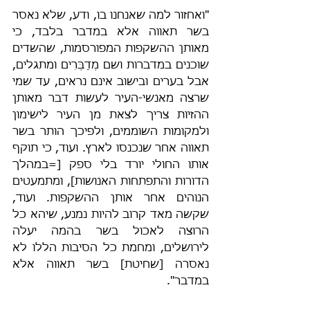
"ואחזור למה שאנחנו בו, ודע, שלא נאסר 
בשר תאווה אלא במדבר בלבד, כי 
מאותן ההשקפות המפורסמות, שהשדים 
שוכנים במדברות ושם מְדַבְּרִים ומתגלים, 
אבל בערים ובישוב אינם נראים, עד שמי 
שרצה מאנשי-העיר לעשות דבר מאותן 
ההזיות צריך לצאת מן העיר לישימון 
ולמקומות השוממים, ולפיכך הותר בשר 
תאווה אחר שנכנסו לארץ. ועוד, כי תוקף 
אותו החולי יורד בלי ספק [=במהלך 
הדורות והתפתחות האנושות], ומתמעטים 
הנוהים אחר אותן ההשקפות. ועוד, 
שקשה מאד קרוב להיות נמנע, שיהא כל 
הרוצה לאכול בשר בהמה יעלה 
לירושלים, ומחמת כל הסיבות הללו לא 
נאסרה [שחיטת] בשר תאווה אלא 
במדבר".