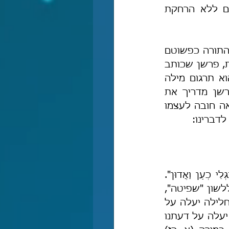
שיטתו ודרכו, והאדם הנבון ממילא כבר יבין את המשל המובא בפסוק גם ללא הרחקת 
ברם, פרשן אינו יכול לנהוג בדרך זו, וזכות הבחירה אימתי להותיר את פסוקי התורה כפשוטם 
 לעומת זאת, פרשן שכותב 
פירוש לתורה מחויב להרחיק מן הגשמות, כי כאמור לא מדובר בחיבור שהוא תרגום מילה 
במילה, אלא בחיבור אשר מבטא השקפות אמונות ודעות, ובו המחבר-הפרשן מדריך את 
עם-ישראל ליסודות דת משה. מסיבה זו, כפי שראינו בשלל מקומות, רס"ג ראה חובה לעצמו 
דברינו:
בבראשית (יח, כא) נאמר כך: "אֵרֲדָה נָּא וְאֶרְאֶה", ושם אונקלוס תרגם: "אֶתְגְּלֵי כְעַן וַאֲדוּן". 
כלומר, אונקלוס מעביר את לשון הירידה ללשון "התגלות" ואת לשון הראייה ללשון "שפיטה", 
וברור כי מטרת שתי העברות-הלשון הללו היא להרחיק מן ההגשמה – שלא חלילה יעלה על 
דעתנו שהקב"ה ירד באופן פיסי מאיזה פנתיאון אירופי פגאני שבשמים, ושלא יעלה על דעתנו 