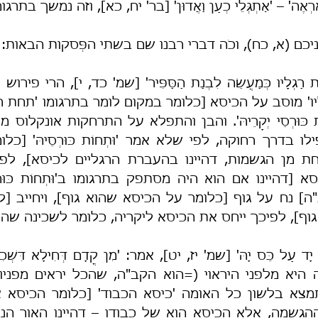
ְאֶרְאֶה' – 'אַתְגְּלֵי כְעַן וַאֲדוּן' [בר' יח, כא], וזה נמשך בתרגומ
כם (א, כח), וכֹה דברי רבנו שם בשתי הפְּסקות הבאות:
גוף], לפיכך ייחס את הכיסא ליקריה, כלומר לשכינה שהי