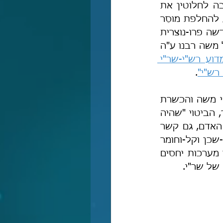
כאלה על משה רבנו ע"ה הינה חמורה מאד, ומטשטשת, מעוותת ואף מחריבה לחלוטין את 
עוצמת אישיותו הייחודית והמופלאה של משה רבנו, ואף מכשירה את הקרקע להחלפת מוסֵר 
דת האמת במוסֵר הדת החדשה – הלא הוא רש"י-שר"י, שהנחיל לעמֵּנו דת חדשה פרו-נוצרית 
וניאו-אלילית. ועל מגמתם של רש"י-שר"י וממשיכי דרכו לערער על מעמדו של משה רבנו ע"ה 
"מדוע רש"י-שר"י 
 רש"י"
.
כמו כן, לדעתי יש בביטוי הנדון גם הגשמה, כלומר לא רק ביזיון וחרפה כלפי משה והכשרת 
הקרקע להחלפת התורה בדת חדשה, אלא גם חירוף וגידוף קמי שמיא. כלומר, הביטוי "שהיה 
ליבו גס בו" מצייר למעשה את הקב"ה כדמות אנושית, שהרי בדיוק כמו בני האדם, גם קשר 
מתמשך עם בורא-עולם גורר עמו להתרגלות אליו ואף לזילות משמעותית! כל-שכן וקל-וחומר 
כאשר הביטוי "ליבו גס בו" מופיע בספרות חז"ל כביטוי מובהק להגדרת סוגי מערכות יחסים 
של שר"י.