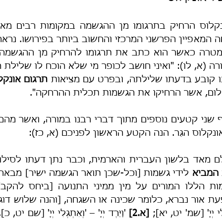
ו קובע בדעתו שלילתה, ובפרט עם מציאות 
תרגום אונקל
לום, אשר הרחיקו את הגשמות תכלית ההרחקה".
קלוס הגֵּר. הנה הקטע הראשון לפניכם (א, כז):
המביא
ת אור נברא, כלומר שכינה או השגחה, [והנה שלוש דוגמ
לֵי יְיָ' [שמ' יט, יא]; 
[א.2] 