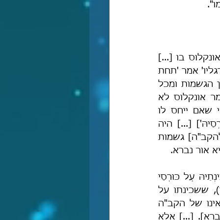
ו".
 "אבל אמרוֹ: 'וְתַחַת רַגְלָיו כְּמַעֲשֵׂה לִבְנַת הַסַּפִּיר' [שמ' כד, י], הרי פירוש אונקלוס בו [...] 
שהוא עשה כינוי 'רַגְלָיו' מוסב על הכיסא [כלומר במקום לומר בתרגומו 'תחת רגליו' אמר 'תחת 
הכסא'] ואמר: 'וּתְחוֹת כּוּרְסֵי יְקָרֵיהּ'. והבן והתפלא על התרחקות אונקלוס מן הגשמות ומכל 
מה שמביא לכך ואפילו בדרך רחוקה, לפי שלא אמר 'וּתְחוֹת כּוּרְסֵיהּ' [כלומר אונקלוס לא 
הסתפק בהרחקה אחת מן הגשמות, דהיינו בהעברת הרגליים לכיסא], לפי שאם ייחס לו 
[=להקב"ה] את הכיסא [דהיינו אם הוא היה מסתפק בתרגומו ב'וּתְחוֹת כּוּרְסֵיהּ'] [...] היה 
משמע שהוא [=הקב"ה] נח על גוף [כלומר על הכיסא שהוא גוף], ויחייב [להקב"ה] גשמות 
א אור נברא.
וכך אמר בתרגום 'כִּי יָד עַל כֵּס יָהּ' [שמ' יז, יט], אמר: 'מִן קֳדָם דְּחִילָא דִּשְׁכִינְתֵיהּ עַל כּוּרְסֵי 
יְקָרָא' [כלומר שבועה היא מלפני היראוי (=הוא הקב"ה, שהכל יראים מפניו), ששכינתו על 
כיסא הכבוד]. וכך תמצא בלשון כל האומה 'כיסא הכבוד' [כלומר הכיסא אינו של הקב"ה 
שהרי תתחייב מכך ההגשמה, אלא הכיסא הוא של כבודו – דהיינו האור הנברא]. [...] אלא 