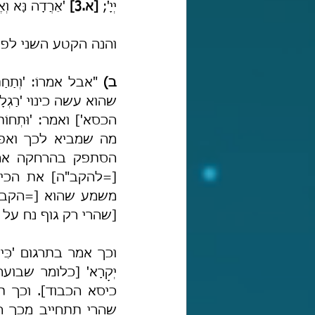
יְיָ'; 
[א.3]
 'אֵרֲדָה נָּא ו
והנה הקטע השני לפני
ב)
[שהרי רק גוף נח על 