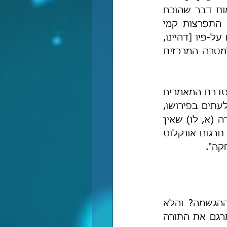
שתכלית הדברים שהוא [=אונקלוס] שלל את הגשמות [...] כי שלילת הגשמות דבר שהוּכח 
[במופתים פילוסופיים], הכרחי באמונה [שהרי הזיית הגשמות הינה כפירה, התפרצות קמי 
שמיא, ומינות שדינה 'מורידין ולא מעלין'], ולפיכך החליט בו [אונקלוס] ופירש על-פיו [דהיינו, 
ולכן, בשל חשיבותה העצומה של שלילת ההגשמה אונקלוס קבע אותה למטרה המרכזית 
ויש עוד מאות דוגמות שבהן אונקלוס מרחיק מן ההגשמה, והרחבתי בעניינן בסדרת המאמרים 
על אונקלוס. חשוב לציין, שרש"י הכיר את תרגום אונקלוס והוא מזכיר אותו לעתים בפירושו, 
כך שאין שום מקום לדון אותו לכף זכות על הגשמתו, וכמו שרבנו כותב במורה (א, לו) שאין 
לדון לכף זכות את המינים והמגשימים בשום פנים ואופן: "ובפרט עם מציאות תרגום אונקלוס 
קה".
אולם, שאלה גדולה קמה וניצבה, מדוע אונקלוס בכלל טורח להרחיק מן ההגשמה? והלא 
 ולא כפירוש? כלומר, אם אונקלוס היה מתרגם את התורה 