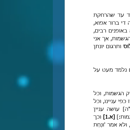
מן המפורסמות שאונקלוס הרחיק בתרגומו מן ההגשמה במקומות רבים מאד עד שהרחקת 
ההגשמה הינה למעשה המאפיין הפרשני המרכזי והחשוב ביותר בפירושו. נראה די ברור אפוא, 
כי אונקלוס שם לו למטרה כאשר הוא כתב את תרגומו להרחיק מן ההגשמה באופנים רבים, 
וכמו שרבנו כותב במורה (א, לו): "ואיני חושב לכופר מי שלא הוכח לו שלילת הגשמות, אך אני 
וס
 ותרגום יונתן 
לצד המקור הזה נצרף שני קטעים נוספים מתוך דברי רבנו במורה, ואשר מהם נלמד מעט על 
"אונקלוס הגר שלם מאד בלשון העברית והארמית, וכבר נתן דעתו לסילוק הגשמות, וכל 
 לידי גשמות [וכל-שכן תואר הגשמה ישיר] מבארוֹ כפי עניינו, וכל 
שהוא מוצא מן השמות הללו המורים על מין ממיני התנועה [ביחס להקב"ה] עושה עניין 
ות:] 
[א.1]
 וכך 
'וַיֵּרֶד יְיָ' – 'וְאִתְגְּלִי יְיָ' [שם יט, כ], ולא אמר 'וּנְחַת 