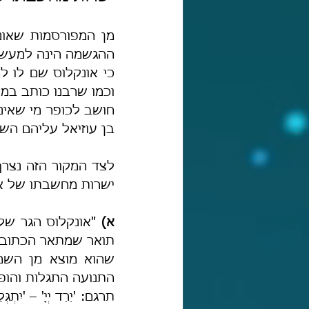
חושב לכופר מי שאינ
בן עוזיאל עליהם הש
ישרות מחשבתו של אונ
א) 
תואר שמתאר הכתוב 
התנועה התגלות והופע
תרגם: 'יֵרֵד יְיָ' – 'יִתְגְּ