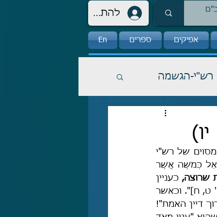
להתחברות
אפיקים
ספרים
En
רש"י-הגשמה
ו)
טרם שאחל את המבוא לחלק זה של המאמר, אומַר מלים אחדות על פירוש מסוים של רש"י 
אשר נתקלתי בו לאחרונה, בדברים (לד, יד) נאמר: "וְלֹא קָם נָבִיא עוֹד בְּיִשְׂרָאֵל כְּמֹשֶׁה אֲשֶׁר 
 שרוצה,
 כעניין 
שנאמר: 'וְעַתָּה אֶעֱלֶה אֶל יְיָ' [שמ' לב, ל], 'עִמְדוּ וְאֶשְׁמְעָה מַה יְצַוֶּה יְיָ לָכֶם' [במ' ט, ח]". וכאשר 
קראתי את הפירוש הזה לראשונה נחרדתי והזדעזעתי כל-כך עד שקראתי "ברוך דיין האמת"! 