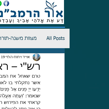
All Posts
מצוות משנה-תורה
רש"י-שדים
אדיר דחוח-הלוי
19 ביולי 2024
כתבי הגנה
רש''י – ר
יְדָעוֹ יְיָ פָּנִים אֶל פּ