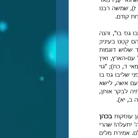
כי איך ניתן להעלות על הדעת שמשה רבנו, אשר ה'-אלהים-אמת מעיד עליו שהוא "עָנָיו מְאֹד 
מִכֹּל הָאָדָם אֲשֶׁר עַל פְּנֵי הָאֲדָמָה" (במ' יב, ג), וכן "בְּכָל בֵּיתִי נֶאֱמָן הוּא" (שם, ז), שמשה רבנו 
חת קודם.
כדי להבין עד כמה חמור פירושו זה, בדקתי במילון את משמעות הביטוי "ליבו גס בו", והנה 
מה שמצאתי ב"מילון השפה העברית" שברשת האינטרנט: "ליבו גס בהם – הם קָטְנוּ בעיניו; 
התרגל אליהם עד שכבר הפסיק להעריך אותם ולפחד מתגובתם", והנה עוד שלוש דוגמות 
לשימוש בביטוי הזה מספרות ההלכה הנאמנה: "מפקידין תרומה אצל ישראל עם-הארץ, ואין 
מפקידין תרומה אצל כהן עם-הארץ מפני שליבו גס בה" (תוספתא ליברמן, דמאי ד, כח); "גוי 
שנמצא עומד בצד הבור של יין, אם יש לו מִלְוָה על אותו היין הרי זה אסור, מפני שליבו גס בו 
שולח ידו ומנסך" (מאכלות אסורות יב, כג); "אבל חכמים אסרו על מי שנאף עם אשה, לישא 
אחת משבע נשים קרובותיה כל זמן שהזונה קיימת, מפני שהזונה באה לקרובותיה לבקר אותן, 
 ב, יא).
ן עוסקות 
בכהן 
 ורק מין יעז לומר שליבו של משה רבנו ע"ה היה גס בה' יתעלה! שהרי 
משה רבנו היה בשיא השיאים של האנושיוּת, הענווה וההכנעה לפני בורא-עולם. אמירת מלים 