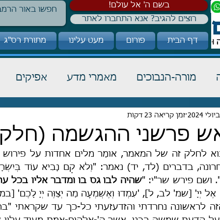
!בשם ה' אל עולם
רוצים להגיב? אנא התחברו לאתר
דף הבית
פורום
מעט עלינו
מתורת רס"ג
מורה-הנבוכים
מאמרי מדע
אפיקים
כבוד תורה
זמן קריאה 23 דקות
הלכה
קבלה
אש פרשני ההגשמה (חלק י
ָנִים". ושם פירש שר"י: "
שהיה לבו גס בו ומדבר אליו בכל עת