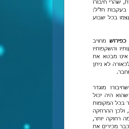
מילה במילה לארמית, לא היה כוח בידי שום אדם לחשוד בו בהגשמה ובמינות, שהרי חיבורו 
 ולא כפירוש! וכמו שרבנו פוסק להלכה בעקבות חז"ל: 
"אף-על-פי שאדם שומע כל התורה כולה בכל שנתו בציבור, חייב לקרות לעצמו בכל שבוע 
כפירוש
 מחויב 
להרחיק מן ההגשמה, כי בחיבור שהוא בגדר פירוש, המחבר משלב את דעותיו והשקפותיו 
ומבאר את פסוקי התורה, מה-שאין-כן בתרגום מילה במילה, שבו המחבר אינו מבטא את 
דעותיו כלל, אלא רק מתרגם את פסוקי התורה מילה במילה ותו לא. כלומר, לכאורה לא ניתן 
חבר.
יבורו מוגדר 
 בלבד מלמדת אותנו על חשיבות שלילת הגשמות! כלומר, למרות שהוא היה יכול 
לתרגם מילה במילה בכל מקום ועם זאת להיות נקי מן ההגשמה, אונקלוס בוחר בכל המקומות 
להרחיק מן ההגשמה! אמנם, יש מקומות שההגשמה בהם היא מפורשת יותר, ולכן ההרחקה 
מן הגשמות בתרגום היא בשינויי מלים ומשפטים, ויש מעט מקומות שההגשמה רחוקה יותר, 
ולכן אונקלוס פחות הרגיש בהם מחויבות להרחיק מן הגשמות – שהרי אנחנו כבר מכירים את 