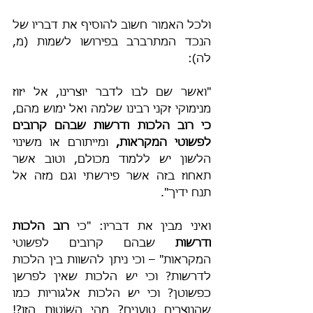
ולכל האמור חשוב להוסיף את דבריו של 
הנכד המתרברב בפירושו לשמות (מ, 
לה):
"ואשר שם לבו לדבר יוצרינו, אל יזוז 
מנימוקי זקני רבינו שלמה ואל ימוש מהם, 
כי רוב הלכות ודרשות שבהם קרובים 
לפשוטי המקראות,
 ומייתורם או משינוי 
הלשון יש ללמוד מכולם, וטוב אשר 
תאחוז בזה אשר פירשתי וגם מזה אל 
תנח ידיך".
ואיני מבין את דבריו: "כי 
רוב הלכות 
ודרשות
 שבהם קרובים לפשוטי 
המקראות" – וכי ניתן להשוות בין הלכות 
לדרשות? וכי יש הלכות שאין לפרשן 
כפשוטן? וכי יש הלכות אלגוריות כמו 
שהנוצרים טוענים? מהי הַשּׁוֹטוּת הזו?! 