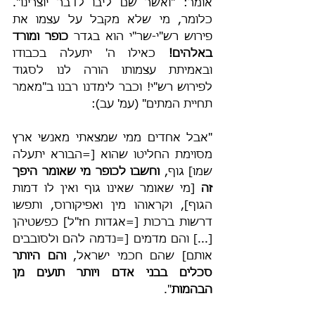
אומר: "ואשר שם ליבו לדבר יוצרינו". 
כלומר, מי שלא מקבל על עצמו את 
פירוש רש"י-שר"י הוא בגדר 
כופר ומורד 
באלהים!
 כאילו ה' יתעלה בכבודו 
ובאמיתת עצמותו הורה לנו לסגוד 
לפירוש רש"י! וכבר לימדנו רבנו ב"מאמר 
תחיית המתים" (עמ' עב):
"אבל אחדים ממי שמצאתי מאנשי ארץ 
מסוימת החליטו שהוא [=הבורא יתעלה 
שמו] גוף, 
וחשבו לכופר מי שאומר היפך 
זה 
[מי שאומר שאינו גוף ואין לו דמות 
הגוף], וקראוהו מין ואפיקורוס, ותפשו 
דרשות ברכות [=אגדות חז"ל] כפשטיהן 
[...] והם מדמים [=נדמה להם ולסובבים 
אותם] שהם חכמי ישראל, 
והם היותר 
סכלים בבני אדם ויותר תועים מן 
הבהמות
".