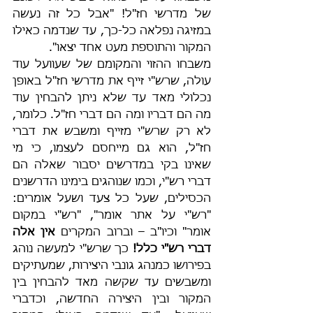
של מדרשי חז"ל! "אבל כל זה נעשה 
במזיגה נפלאה כל-כך, עד שנדמה כאילו 
המקור והתוספת מעט אחד יצאו".
משבחו ההזוי והמקומם של שעוועל עוד 
עולה, שרש"י זייף את מדרשי חז"ל באופן 
נכלולי מאד עד שלא ניתן להבחין עוד 
מה הם דבריו ומה הם דברי חז"ל. כלומר, 
לא רק שרש"י מזייף ומשבש את דברי 
חז"ל, הוא גם מייחסם לעצמו, כי מי 
שאינו בקי במדרשים יסבור שאלה הם 
דברי רש"י, וכמו שנוהגים בימינו הדרשנים 
הכסילים, שעל כל צעד ושעל אומרים: 
"רש"י על אתר אומר", "רש"י במקום 
אומר" וכיו"ב – וברוב המקרים 
אין אלה 
דברי רש"י כלל! 
כך שרש"י למעשה נוהג 
בפירושו כמנהג גונבי היצירות, שמעתיקים 
ומשבשים עד שקשה מאד להבחין בין 
המקור ובין היצירה החדשה, וכדברי 