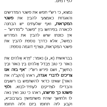
לפי דמיונו.
נמצא, כי רש"י תפש את פשטי המדרשים 
והאגדות כאמצעי להבין את 
פשטי 
המקראות,
 ואף שלעתים יש הבחנה 
לכאורה בפירושו בין "פשט" ל"מדרש" – 
אין כוונתו שיש להבין את המדרש 
כמשל, אלא כדרך נוספת להבין את 
פשטי המקראות, ונצרף דוגמה נוספת:
בבראשית (א, ג) נאמר: "וַיַּרְא אֱלֹהִים אֶת 
הָאוֹר כִּי טוֹב וַיַּבְדֵּל אֱלֹהִים בֵּין הָאוֹר וּבֵין 
הַחֹשֶׁךְ", ושם פירש רש"י: "
אף בזה אנו 
צריכים לדברי אגדה, 
ראהו [הקב"ה את 
האור] שאינו כדאי להשתמש בו רשעים 
והבדילו לצדיקים לעתיד-לבוא. 
ולפי 
פשוטו כך פרשהו, 
ראהו כי טוב ואין נאה 
לו ולחושך שיהיו משתמשין בערבוביא, 
וקבע לזה תחומו ביום ולזה תחומו 