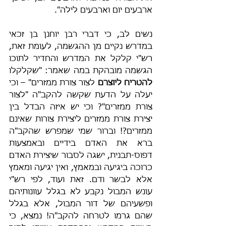
ארבעים יום וארבעים לילה".
נשים לב, כי דברי רבן יוחנן בן זכאי 
במדרש נקיים מן ההגשמה, לעומת זאת, 
רש"י קלקל את המדרש והחדיר לתוכו 
הגשמה מובהקת במה שאמר: "שקלקלו 
להטריח ליוצרם
 לצור צורת ממזרים" – וכי 
יעלה על הדעת שקשה להקב"ה "לצור 
צורת ממזרים"? וכי יש איזה הבדל בין 
יצירת צורת ממזרים ליצירת צורות שאינם 
ממזרים?! וברור שמי שמפרש שהקב"ה 
ברא את האדם בידיים ובאמצעות 
דפוס-תבנית, ישגה לסבור שיצירת האדם 
כרוכה ביגיעה ובמאמץ, ואין יגיעה ומאמץ 
אלא לבשר ודם. זאת ועוד, לפי רש"י 
עונש המבול נקבע לא בגלל עוונותיהם 
ופשעיהם של דור המבול, אלא בגלל 
שהם גרמו לטרחה להקב"ה! נמצא, כי 