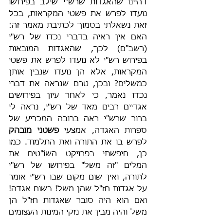
דהיינו שהאגדות שרש"י שילב בפירושו 
נועדו לפרש את פשטי המקראות, בכל 
זאת נשאלתי בסמוך לכתיבת מאמר זה: 
האם אין ראיה בדברי נכדו של רש"י 
(רשב"ם) לכך, שהאגדות המובאות 
בפירוש רש"י לא נועדו לפרש את פשטי 
המקראות, אלא הן נועדו שנבין אותן 
כמשלים? ובכן, טרם שנראה את דברי 
נכדו נֹאמר, כי לאחר עיון בפירושים 
אגדיים רבים מאד של רש"י, נראה לי 
ברור שרש"י ראה ברובה המכריע של 
ספרות האגדה, אמצעי 
פשטני מובהק 
לפרש בו את התורה ואת התלמוד. כמו 
כן, חיפשתי בפרויקט השוֹ"טים את 
המלים "זה משל" בפירושו של רש"י 
לתורה, ואין שום מקום שבו רש"י אומר 
על אגדות חז"ל שהן משל! בשום אגדה! 
ואם הוא היה סובר שאגדות חז"ל הן 
משל והיה מבין את נזקי המינות העצומים 