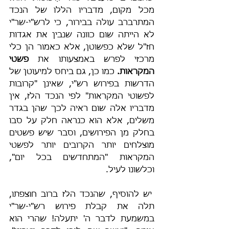
מכל מקום, מדבריו הללו של הנכד 
המתרברב עולה בבירור, כי לרש"י-שר"י 
לא הייתה שום כוונה שנבין את אגדות 
חז"ל שלא כפשוטן, אלא כאמור הן כלי 
מרכזי לפרש באמצעותו את 
פשטי 
המקראות. 
כמו כן, גם ביחס למיעוטן של 
הדרשות בפירוש רש"י, שאינן "קרובות 
לפשוטי המקראות" לפי הנכד הלז, אין 
מדבריו אלה שום ראיה לכך שהן בגדר 
משלים, אלא הוא כנראה חלק על סבו 
בחלק מן הפירושים, וסבר שיש פשטים 
מוצלחים יותר הקרובים יותר לפשטי 
המקראות "המתחדשים בכל יום", 
וכלשונו לעיל.
 יש להוסיף, שהנכד הלז ברוב חוצפתו, 
תלה את קבלת פירוש רש"י-שר"י 
במשמעת לדבר ה' יתעלה! שהרי הוא 