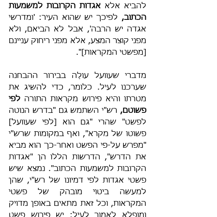
להביא אלא 
אגדות הקרובות למשמעות 
הכתוב,
 לפיכך יש שהוא העיר: 'ומדרשי 
אגדה יש הרבה', אבל לא הביאם, ולא 
מפני קוצר המצע, אלא מפני ריחוק עניינם 
[מפשטי המקראות]".
מדברי שעוועל עולָה בבירור ההבחנה 
שערכנו לעיל. כלומר, כדי להשיג את 
מטרתו והיא פירוש מקראות התורה 
לפי 
פשוטם,
 רש"י השתמש גם "בדרש הנוטה 
לפשט" שהרי "גם הוא [לפי שעוועל] 
פשוטו של מקרא", ואף במקומות שרש"י 
"מפרש על-פי הפשט ואחר-כך הוא מביא 
את הדרש", הדרשות הללו הן "אגדות 
הקרובות למשמעות הכתוב". נמצא שיש 
פשטי אגדות לפי דמיונו של רש"י, שהן 
למעשה ביטוי מובהק של פשטי 
המקראות, וכל זאת מתאים באופן מדויק 
ומופלא לאמור לעיל: יש פירוש פשט 