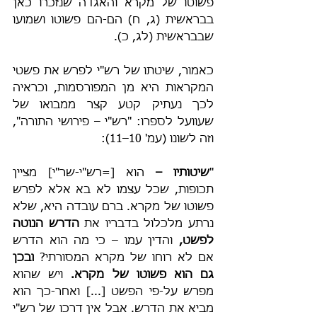
פשוטו של מקרא והאגדה שנזכרו כאן 
בבראשית (ג, ח) הם-הם פשוטו ושמועו 
שבבראשית (לג, כ).
כאמור, שיטתו של רש"י לפרש את פשטי 
המקראות היא מן המפורסמות, וכראיה 
לכך נעתיק קטע קצר ממבואו של 
שעוועל לספרו: "רש"י – פירושי התורה", 
וזה לשונו (עמ' 10–11):
"
שיטותיו – 
הוא [=רש"י-שר"י] מציין 
תכופות, שכל עצמו לא בא אלא לפרש 
פשוטו של מקרא. ברם עובדה היא, שלא 
נרתע מלכלול בדבריו את 
הדרש הנוטה 
לפשט,
 והדין עמו – כי מה הוא הדרש 
אם לא רוחו של מקרא המסורתי? 
ובכן 
גם הוא פשוטו של מקרא.
 ויש שהוא 
מפרש על-פי הפשט [...] ואחר-כך הוא 
מביא את הדרש. אבל אין דרכו של רש"י 