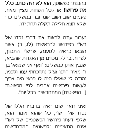
בהבנתן כפשוטן, 
הוא לא היה כותב כלל 
את פירושו!
 או לכל הפחות מציין מאות 
פעמים שוב ושוב שמדובר במשלים כדי 
שלא תצא חלילה תקלה תחת ידו.
נעבור עתה לראות את דברי נכדו של 
רש"י בפירושו לבראשית (לז, ב) אשר 
הובאו כראיה לטענה, שרש"י התכוון, 
לפחות בחלק מסוים מן האגדות שהביא, 
שנבין אותן כמשלים: "ואף אני שמואל בן 
ר' מאיר חתנו זצ"ל נתווכחתי עמו ולפניו, 
והודה לי שאילו היה לו פנאי היה צריך 
לעשות פירושים אחרים לפי הפשטות 
[=הפשטים] המתחדשים בכל יום".
ואיני רואה שום ראיה בדבריו הללו של 
נכדו של רש"י, כל שהוא אומר הוא, 
שלפי דעתו פירושיו הפשטניים של רש"י 
אינם מתאימים "לפשטים המתחדשים 