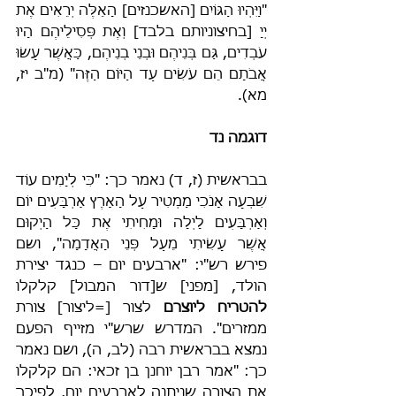
"וַיִּהְיוּ הַגּוֹיִם [האשכנזים] הָאֵלֶּה יְרֵאִים אֶת 
יְיָ [בחיצוניותם בלבד] וְאֶת פְּסִילֵיהֶם הָיוּ 
עֹבְדִים, גַּם בְּנֵיהֶם וּבְנֵי בְנֵיהֶם, כַּאֲשֶׁר עָשׂוּ 
אֲבֹתָם הֵם עֹשִׂים עַד הַיּוֹם הַזֶּה" (מ"ב יז, 
מא).
דוגמה נד
בבראשית (ז, ד) נאמר כך: "כִּי לְיָמִים עוֹד 
שִׁבְעָה אָנֹכִי מַמְטִיר עַל הָאָרֶץ אַרְבָּעִים יוֹם 
וְאַרְבָּעִים לָיְלָה וּמָחִיתִי אֶת כָּל הַיְקוּם 
אֲשֶׁר עָשִׂיתִי מֵעַל פְּנֵי הָאֲדָמָה", ושם 
פירש רש"י: "ארבעים יום – כנגד יצירת 
הולד, [מפני] ש[דור המבול] קלקלו 
להטריח ליוצרם
 לצור [=ליצור] צורת 
ממזרים". המדרש שרש"י מזייף הפעם 
נמצא בבראשית רבה (לב, ה), ושם נאמר 
כך: "אמר רבן יוחנן בן זכאי: הם קלקלו 
את הצורה שניתנה לארבעים יום, לפיכך 