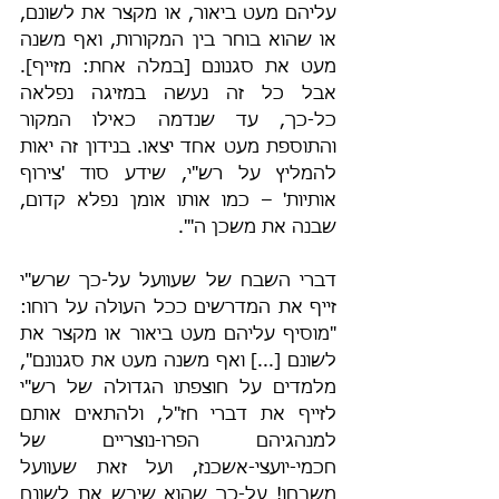
עליהם מעט ביאור, או מקצר את לשונם, 
או שהוא בוחר בין המקורות, ואף משנה 
מעט את סגנונם [במלה אחת: מזייף]. 
אבל כל זה נעשה במזיגה נפלאה 
כל-כך, עד שנדמה כאילו המקור 
והתוספת מעט אחד יצאו. בנידון זה יאות 
להמליץ על רש"י, שידע סוד 'צירוף 
אותיות' – כמו אותו אומן נפלא קדום, 
שבנה את משכן ה'".
דברי השבח של שעוועל על-כך שרש"י 
זייף את המדרשים ככל העולה על רוחו: 
"מוסיף עליהם מעט ביאור או מקצר את 
לשונם [...] ואף משנה מעט את סגנונם", 
מלמדים על חוצפתו הגדולה של רש"י 
לזייף את דברי חז"ל, ולהתאים אותם 
למנהגיהם הפרו-נוצריים של 
חכמי-יועצי-אשכנז, ועל זאת שעוועל 
משבחו! על-כך שהוא שיבש את לשונם 