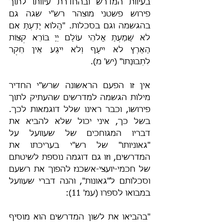
בעיוות המדרש ובהחדרת עיוותו לתוך 
פירוש פשטני מוצהר רש"י שגה גם 
בהגשמה וגם בסכלות. "הֲלוֹא יָדַעְתָּ אִם 
לֹא שָׁמַעְתָּ אֱלֹהֵי עוֹלָם יְיָ בּוֹרֵא קְצוֹת 
הָאָרֶץ לֹא יִיעַף וְלֹא יִיגָע אֵין חֵקֶר 
לִתְבוּנָתוֹ" (יש' מ).
אין זו הפעם הראשונה שרש"י החדיר 
מילות הגשמה למדרשים שהעתיק לתוך 
פירושו, וכבר ראינו שלל דוגמאות לכך. 
בשל כך, איני יכול שלא להביא את 
דבריו המגוחכים של שעוועל על 
"גאוניותו" של רש"י בעריכתו את 
המדרשים, וזו גם דוגמה נוספת לשיטתם 
של חכמי-יועצי-אשכנז להפוך את רשעם 
וסכלותם ל"גאונות", והנה דברי שעוועל 
במבואו לספרו (עמ' 11):
"בהביאו את לשון המדרשים הוא מוסיף 