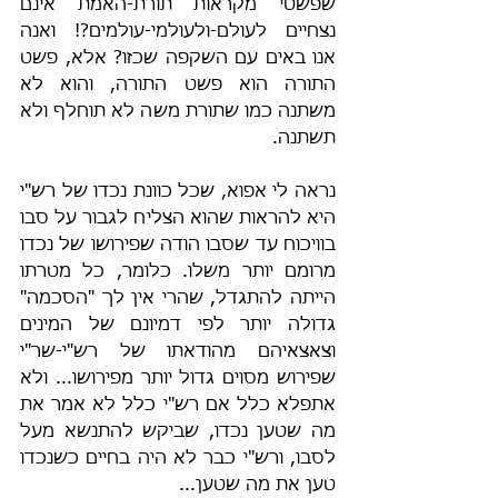
שפשטי מקראות תורת-האמת אינם 
נצחיים לעולם-ולעולמי-עולמים?! ואנה 
אנו באים עם השקפה שכזו? אלא, פשט 
התורה הוא פשט התורה, והוא לא 
משתנה כמו שתורת משה לא תוחלף ולא 
תשתנה.
נראה לי אפוא, שכל כוונת נכדו של רש"י 
היא להראות שהוא הצליח לגבור על סבו 
בוויכוח עד שסבו הודה שפירושו של נכדו 
מרומם יותר משלו. כלומר, כל מטרתו 
הייתה להתגדל, שהרי אין לך "הסכמה" 
גדולה יותר לפי דמיונם של המינים 
וצאצאיהם מהודאתו של רש"י-שר"י 
שפירוש מסוים גדול יותר מפירושו... ולא 
אתפלא כלל אם רש"י כלל לא אמר את 
מה שטען נכדו, שביקש להתנשא מעל 
לסבו, ורש"י כבר לא היה בחיים כשנכדו 
טען את מה שטען...