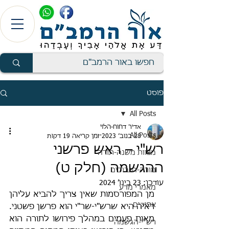
פוסט
All Posts
אדיר דחוח-הלוי
All Posts
28 בנוב׳ 2023
זמן קריאה 19 דקות
רש"י – ראש פרשני
מצוות משנה-תורה
ההגשמה (חלק ט)
מורה-הנבוכים
עודכן:
23 בינו׳ 2024
מאמרי מדע
מן המפורסמות שאין צריך להביא עליהן 
אפיקים
ראיה היא שרש"י-שר"י הוא פרשן פשטני. 
מאות פעמים במהלך פירושו לתורה הוא 
רש"י-הגשמה