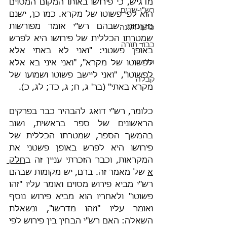
מדגיש, כי פירושו באותו המקום המסוים 
רש"י-שדים
הוא לפי פשוטו של מקרא. כמו כן, ישנם 
מקומות שבהם רש"י אומר מפורשות 
כתבי הגנה
שמטרתו הכללית של פירושו היא לפרש 
כבוד תורה
באופן פשטני: "ואני לא באתי אלא 
הלכה
לפשוטו של מקרא", "ואני איני בא אלא 
לפשוטו", "ואני ליישב פשוטו ושמועו של 
קבלה
מקרא באתי" (בר' ג, ח; ג, כד; לג, כ).
כלומר, רש"י דואג להבהיר כבר בפרקים 
הראשונים של ספר בראשית, ושוב 
בהמשך הספר, שמטרתו הכללית של 
פירושו היא לפרש באופן פשטני את 
המקראות, וכבר הזכרתי עניין זה ב
חלק 
א
 של מאמר זה. ברם, יש מקומות שבהם 
רש"י מביא פירוש מסוים ואומר עליו "זהו 
פשוטו" ולאחריו הוא מביא פירוש נוסף 
ואומר עליו "וזהו מדרשו", ונשאלת 
השאלה: האם רש"י הבחין בין פירוש לפי 