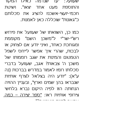
שעוועל: "עד שנדמה כאילו המקור 
והתוספת מעט אחד יצאו". ושיטת 
חכמי-יועצי-אשכנז להציג את סכלותם 
כ"גאונות" שוכללה כאן לאמנות.
כמו כן, השוואתו של שעוועל את פירוש 
רש"י-שר"י ל"משכן השם" מקוממת 
ומגוחכת כאחד, ואיני יודע אם לצחוק או 
לבכות, שהרי איך אפשר לייחס לשפל 
הטמטום והמינות את שׂגב רוממותו של 
משכן ה' צבאות? אגב, שעוועל בדברי 
סכלותו רומז לאמור במדרש בברכות (נה 
ע"א): "יודע היה בצלאל לצרף אותיות 
שנבראו בהן שמים וארץ", ובעניין ההזיה 
הנחותה הזו לפיה היקום נברא בלחשי 
צירופי אותיות ראו: 
"ספר יצירה – כמה 
אפשר להיות מטומטם?"
.
דוגמה נה