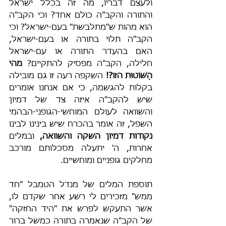
ולעצם דבריו, מה זה בכלל ישראל 
והתורה והקב"ה כולם אחד? וכי הקב"ה 
הוא מהות ש"מתלבשת" בעם-ישראל? וכי 
הקב"ה תלוי בתורה או בעם-ישראל, 
האם בהעדר התורה או עם-ישראל 
חלילה, הקב"ה מפסיק להתקיים? 
מהי 
הַשּׁוֹטוּת הזו?!
 השקפה רעה זו גם מובילה 
בקלות להגשמה, כי אם אנחנו אומרים 
שיש להקב"ה איזה צד של דמיון 
והשוואה לעולם המוחשי-הגופני-הבהמי 
השפל, זה אומר בהכרח שיש בינינו לבינו
נקודות דמיון השקה והשוואה,
 ובמלים 
אחרות, ה' יתעלה מסכלותם מורכב 
מחלקים גופניים ומוחשיים.
תוספת המלים של מנדל הטמבל "חד 
ממש" מזכירים לי רשע אחר שקדם לו, 
אשר התעקש לפרש את "היד החזקה" 
של הקב"ה שנאמרה בתורה כמשל ברור 