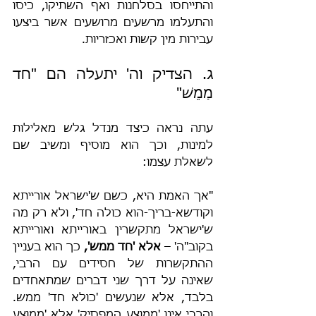
והתייחסו בסלחנות ואף השתיקו, כיסו 
והתעלמו מרשעים מרושעים אשר ביצעו 
עבירות מין קשות ואכזריות.
ג. הצדיק וה' יתעלה הם "חד 
מַמֵשׁ"
עתה נראה כיצד מנדל גלש מאלילות 
למינות, וכך הוא מוסיף ומשיב שם 
לשאלת עצמו:
"אך האמת היא, כשם ש'ישראל אורייתא 
וקודשא-בריך-הוא כולה חד', ולא רק מה 
ש'ישראל מתקשרין באורייתא ואורייתא 
בקוב"ה' – 
אלא 'חד ממש',
 כך הוא בעניין 
ההתקשרות של חסידים עם הרבי, 
שאינה על דרך שני דברים שמתאחדים 
בלבד, אלא שנעשים 'כולא חד' ממש. 
והרבי אינו 'ממוצע המפסיק' אלא 'ממוצע 