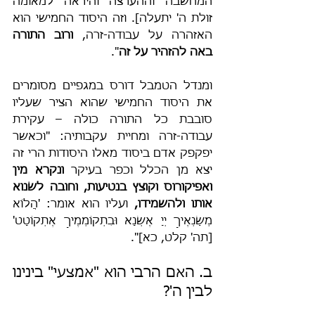
המחשבה וההערצה והיראה למאומה 
זולת ה' יתעלה]. וזה היסוד החמישי הוא 
האזהרה על עבודה-זרה, 
ורוב התורה 
באה להזהיר על זה
".
ומנדל הטמבל דורס במגפיים מסומרים 
את היסוד החמישי שהוא הציר שעליו 
סובבת כל התורה כולה – עקירת 
עבודה-זרה ומחיית עקבותיה: "וכאשר 
יפקפק אדם ביסוד מאלו היסודות הרי זה 
יצא מן הכלל וכפר בעיקר 
ונקרא מין 
ואפיקורוס וקוצץ בנטיעות, וחובה לשׂנוא 
אותו ולהשמידו,
 ועליו הוא אומר: 'הֲלוֹא 
מְשַׂנְאֶיךָ יְיָ אֶשְׂנָא וּבִתְקוֹמְמֶיךָ אֶתְקוֹטָט' 
[תה' קלט, כא]".
ב. האם הרבי הוא "אמצעי" בינינו 
לבין ה'?