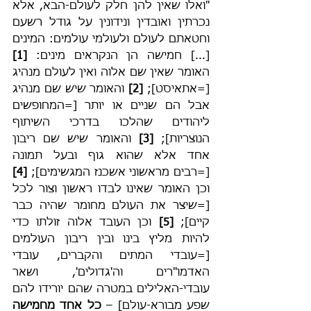
"ואלו שאין להן חלק לעולם-הבא, אלא 
נכרתין ואובדין ונידונין על גודל רשעם 
וחטאתם לעולם ולעולמי עולמים: המינים 
[...] חמישה הן הנקראים מינים: 
[1] 
האומר שאין שם אלוה ואין לעולם מנהיג 
[=אתאיסט]; 
[2] 
והאומר שיש שם מנהיג 
אבל הם שניים או יותר [=המחופשים 
ליהודים שהלכו בדרכי השיתוף 
הנוצריות]; 
[3] 
והאומר שיש שם ריבון 
אחד אלא שהוא גוף ובעל תמונה 
[=רבים מראשוני אשכנז המגשימים]; 
[4] 
וכן האומר שאינו לבדו ראשון וצור לכל 
[=שיצר את העולם מחומר שהיה כבר 
קיים]; 
[5] 
וכן העובד אלוה זולתו כדי 
להיות מליץ בינו ובין ריבון העולמים 
[=עובדי המתים והקברים, עובדי 
האדמו"רים וה'גדולים', ושאר 
עובדי-האלילים במטרה שהם יורידו להם 
שפע מבורא-עולם] – 
כל אחד מחמישה 