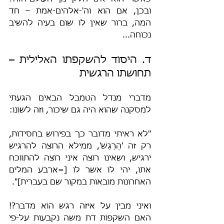
ובכן, אם הוא וה'-אלהים-אמת – חד 
המה, ברור שאין לו שום בעיה להשיב 
נכוחה...
ד. היסוד להשקפתו האלילית – 
תחושתו הרגשית
מדברי מנדל הטמבל הבאים הגעתי 
למסקנה שהוא היה גם שיכור, וזה לשונו:
"לא ראיתי מדובר כך בפירוש בחסידות, 
רק זה 'הֶרְגֵשׁ', ממילא הרוצה להרגיש 
ירגיש, ושאינו רוצה איני רוצה להתווכח 
אתו, יהי לו אשר לו [=ארבע המלים 
האחרונות מובאות במקור שם בעברית]".
ואיני מבין על איזה רגש הוא מדבר?! 
האם השקפות דת משה נקבעות על-פי 