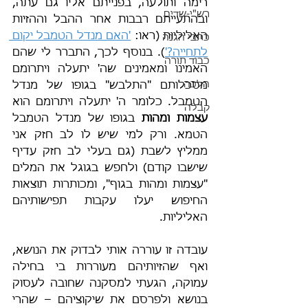
רימה ותולעה, בפנייתם אליו גם עתה, 
רש"י-שדים
ובהתעייתם רבבות אחר ההבל וההזיות 
האליליות (ראו: 
'האם מנדל הטמבל יקום 
כתבי הגנה
לתחייה?'
). בנוסף לכך, התברר לי שהם 
כבוד תורה
האמינו ומאמינים שה' יתעלה ויתרומם 
הלכה
מסכלותם "התלבש" בגופו של מנדל 
הטמבל. כלומר ה' יתעלה ויתרומם הוא 
קבלה
עצמות ומהות
 בגופו של מנדל הטמבל 
הטמא. ורק למי שיש לו לב חזק אני 
ממליץ לשבת (גם בעלי לב חזק עדיף 
שישבו קודם) ולחפש בגוגל את המלים 
"עצמות ומהות בגוף", ומכותרות תוצאות 
החיפוש יעלו עקבות תפישותיהם 
האליליות.
עובדה זו עוררה אותי לבדוק את הנושא, 
ואף שהזיותיהם מעוררות בי בחילה 
עמוקה, הגעתי למסקנה שחובה לעסוק 
בנושא ולפרסם את שיקוציהם – שהרי 