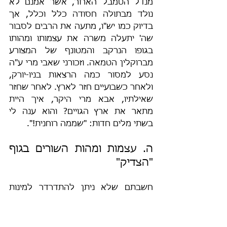
מנדל הטמבל הארור, אשר אמנם לא 
נולד מבתולה חסודה כלל וכלל, אך 
בדיוק כמו יש"ו, מתעה את הרבים לסבור 
שה' יתעלה משרה את עצמותו ומהותו 
בגופו הנרקב והמטונף של המצורע 
מברוקלין הטמאה. וזכורני שאבי מרי ע"ה 
נסע למסור כמה הרצאות בניו-יורק, 
ולאחר כשבועיים חזר לארץ. לאחר שחזר 
שאילתיו, אבא מרי היקר, איך היית 
מתאר את ארץ הגויים? והוא ענה לי 
בשתי מלים חדות: "שממה רוחנית!".
ה. עצמות ומהות השורים בגוף 
"הצדיק"
חשבתם שלא ניתן להתדרדר למינות 
חמורה מזאת? ובכן, מצפה לכם הפתעה, 
כי מנדל הטמבל טרם הגיע ל"שיא" 
שיחתו או יותר נכון לשפל טומאתו, והוא 