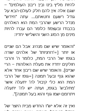
להיות מליץ בינו ובין ריבון העולמים" – 
שגם אלה אין להם חלק לעולם-הבא על 
גודל רשעם וחטאתם... עתה "חידש" 
מנדל הרשע שהרבי המת הוא האלהים 
בכבודו ובעצמו! כלומר הם עברו להיות 
מינים מן הסוג השני והשלישי יחדיו:
"והאומר שיש שם מנהיג אבל הם שניים 
או יותר [='רוחניותו' של אלהים שורה 
בגופו של הרבי המת, כלומר ה' והרבי 
חולקים יחדיו את מעלת האלוהות – הרי 
שניים]. והאומר שיש שם ריבון אחד אלא 
שהוא גוף ובעל תמונה [=גופו של הרבי 
המת הוא כלי קיבול לה' יתעלה אשר 
'מתלבש' בגופו, ועתה יש לה' יתעלה 
ויתרומם-שמו גוף והוא בעל תמונה]".
ואין זה אלא יש"ו החדש מבית היוצר של 