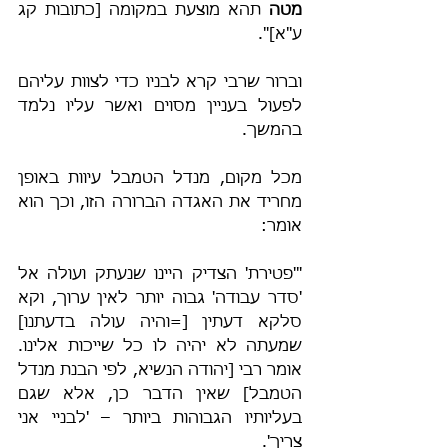
מטה
 תהא מוצעת במקומה [כתובות קג 
ע"א]".
וברור שרבי קרא לבניו כדי לצוות עליהם 
לפעול בעניין מסוים ואשר עליו נלמד 
בהמשך.
מכל מקום, מנדל הטמבל עיוות באופן 
מחריד את האגדה הברורה הזו, וכך הוא 
אומר:
"'פטירת' הצדיק היינו שנעתק ועולה אל 
'סדר עבודה' גבוה יותר לאין ערוך, וקא 
סלקא דעתין [=והיה עולה בדעתנו] 
שמעתה לא יהיה לו כל שייכות אלינו. 
אומר רבי [יהודה הנשיא, לפי הבנת מנדל 
הטמבל] שאין הדבר כן, אלא שגם 
בעליותיו הגבוהות ביותר – 'לבניי אני 
צריך'.