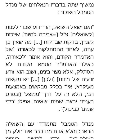
נמשיך עתה בדבריו הנאלחים של מנדל 
הטמבל השיכור:
"ואם ישאל השואל, הרי ידוע שכדי לענות 
[לשואלים] צ"ל [=צריכה להיות] שייכות 
לעניין, בדקות שבדקות [...] מה-שאין-כן 
עתה, לאחר ההסתלקות 
לכאורה
 [של 
האדמו"ר הקודם, והוא אומר 'לכאורה', 
כאילו האדמו"ר הטמא הקודם לא 
הסתלק, אלא מצוי בינינו, ושוב הוא זורע 
זרעים של מינות] [ולכן] [...] יש מקשים 
מעיקרא, איך בכלל מבקשים באמצעות 
רבי, הלא זה על דרך 'ממוצע' (ובפרט 
בענייני יראת שמים שאינם אפילו 'בידי 
שמים' כביכול)".
מנדל הטמבל מתמודד עם השאלה 
הבאה: והלא אדם מת כבר אינו חלק מן 