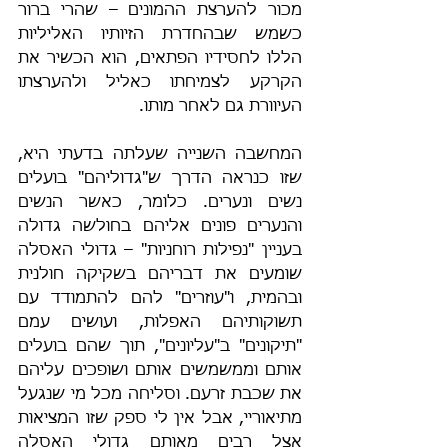
מכור להערצת ההמונים – שהרי ברור 
כשמש שבהחדרת הזיותיו האליליות 
הללו לחסידיו הפתאים, הוא הכשיר את 
הקרקע לצמיחתו כאליל ולהערצתו 
העיוורת גם לאחר מותו.
המחשבה השנייה שעלתה בדעתי היא, 
שזו כנראה הדרך ש"גדוליהם" בועלים 
נשים ונערים. כלומר, כאשר הנשים 
והנערים פונים אליהם בחולשה גדולה 
בעניין "נפילות רוחניות" – גדולי האסלה 
שומעים את דבריהם בשקיקה חולנית 
ובהמית, ו"עוזרים" להם להתמודד עם 
תשוקותיהם האפלות, ועושים עמם 
"תיקונים" ב"עליונים", תוך שהם בועלים 
אותם וממשמשים אותם ושופכים עליהם 
את שכבת זרעם. וסליחה מכל מי שנגעל 
מתיאוריי, אבל אין לי ספק שזו המציאות 
אצל רבים מאותם גדולי האסלה 