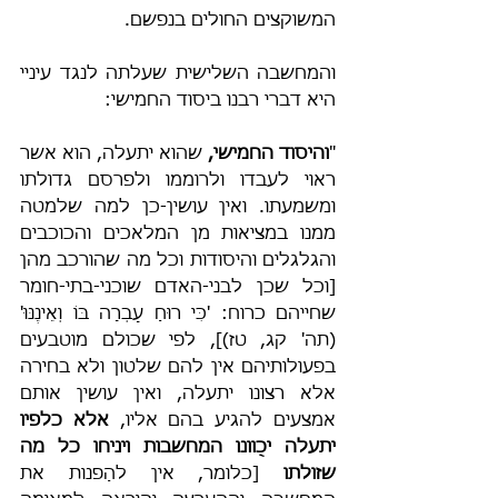
המשוקצים החולים בנפשם.
והמחשבה השלישית שעלתה לנגד עיניי 
היא דברי רבנו ביסוד החמישי:
"
והיסוד החמישי,
 שהוא יתעלה, הוא אשר 
ראוי לעבדו ולרוממו ולפרסם גדולתו 
ומשמעתו. ואין עושין-כן למה שלמטה 
ממנו במציאות מן המלאכים והכוכבים 
והגלגלים והיסודות וכל מה שהורכב מהן 
[וכל שכן לבני-האדם שוכני-בתי-חומר 
שחייהם כרוח: 'כִּי רוּחַ עָבְרָה בּוֹ וְאֵינֶנּוּ' 
(תה' קג, טז)], לפי שכולם מוטבעים 
בפעולותיהם אין להם שלטון ולא בחירה 
אלא רצונו יתעלה, ואין עושין אותם 
אמצעים להגיע בהם אליו, 
אלא כלפיו 
יתעלה יכֻוונו המחשבות ויניחו כל מה 
שזולתו 
[כלומר, אין להַפנות את 