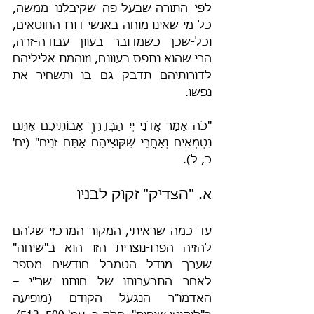
לפי התורה-שבעל-פה שקיבלנו ממשה, 
כל מי שאינו מוחה באנשי דורו החוטאים, 
וכל-שכן כשמדובר בעוון עבודה-זרה, 
הרי שהוא נתפס בעוונם, וזוהמת אליליהם 
לדורותיהם תדבק גם בו ותשחיר את 
נפשו.
"כֹּה אָמַר אֲדֹנָי יְיִ הַבְּדֶרֶךְ אֲבוֹתֵיכֶם אַתֶּם 
נִטְמְאִים וְאַחֲרֵי שִׁקּוּצֵיהֶם אַתֶּם זֹנִים" (יח' 
כ, ל).
א. "הצדיק" זקוק לבניו
עד כמה שראיתי, המקור המרכזי שלהם 
להזיה הפרו-נוצרית הזו הוא ב"שיחה" 
שערך מנדל הטמבל חודשים מספר 
לאחר התבערותו של חותנו שר"י – 
האדמו"ר הנגעל הקודם (מופיעה 