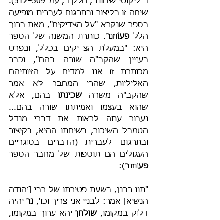
ב"ליקוטי שיחות", חלק ב, עמ' 509–512). 
שיחה זו בקיצור ובתרגום לעברית מופיעה 
בספר שנקרא "על הצדיקים", מאת ברוך 
הלל 
פעוֹ
וזנ
ר
. כותרת המשנה של הספר 
היא: "במעלת הצדיקים בכלל, ובפרט 
בעניין שהקב"ה שורה בהם", וכבר 
מכותרת זו אנו למדים על הזיותיהם 
האליליות, שהרי המחבר לא אמר 
שהקב"ה משרה 
שכינתו
 בהם, אלא 
שהוא בעצמו ואמיתתו שורה בהם... 
נעבור עתה לראות את דברי מנדל 
הטמבל השיכור, בשיחתו ההיא, בקיצור 
ובתרגום לעברית (הדברים בסוגריים 
העגולים הם תוספות של מחבר הספר 
פעוֹ
וזנ
ר
):
"תנו רבנן, בשעת פטירתו של רבי [יהודה 
הנשיא] אמר: לבניי אני צריך וכו', 
נר
 יהיה 
דלוק במקומו, 
שולחן
 יהא ערוך במקומו, 