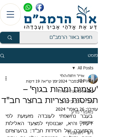
פוסט
All Posts
אדיר דחוח-הלוי
All Posts
29 בפבר׳ 2024
זמן קריאה 19 דקות
'עצמות ומהות בגוף' –
מצוות משנה-תורה
תפיסות נוצריות בחצר חב"ד
מורה-הנבוכים
עודכן:
26 באפר׳ 2024
מאמרי מדע
בעבר נחשפתי לעובדה מזעזעת לפי 
אפיקים
דעתי, והיא, שבנוסף למצעד האלילות 
והתועבה של חסידות חב"ד: בהערצתם 
רש"י-הגשמה