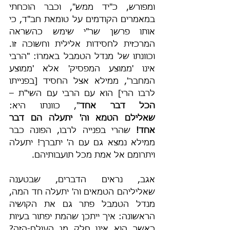
ומפורש, כ"יד ממש", וכבר הוכחתי 
במאמרים הקודמים על טומאת חב"ד, כי 
אותו פרשן שר"י שימש כהשראה 
המרכזית לחסידות אלילית וחשוכה זו. 
וכוונתו של מנדל הטמבל באמרוֹ: "הרבי 
אינו 'ממוצע המפסיק' אלא 'ממוצע 
המחבר', ממילא אצל החסיד [בפנייתו 
לרבו הרי] הוא עם הרבי עם השי"ת – 
הכל דבר אחד
", כוונתו היא: 
שאלילם הטמא וה' יתעלה הם דבר 
אחד! 
שהרי בפנייה לרבו, הפונה כבר 
ממילא נמצא גם עם ה' יתברך! יתעלה 
ויתרומם אל אמת מכל תועבותיהם.
אגב, נראים הדברים, שבטענה 
שאליליהם הטמאים וה' יתעלה חד המה, 
מנדל הטמבל פתר גם את הקושיה 
הראשונה: איך ייתכן שהמת יפתור בעיות 
כאשר הוא אינו חלק מן העולם-הזה? 