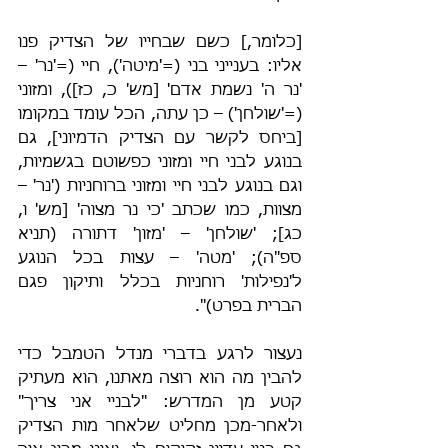
[כלומר,] כשם שבחייו של הצדיק פנו 
אליו: בענייני בני (='מיטה'), חיי (='נר' – 
'נר ה' נשמת אדם' [מש' כ, כז]), ומזוני 
(='שולחן') – כן עתה, הכל עומד במקומו 
[ביחס לקשר עם הצדיק הדמיוני], גם 
בנוגע לבני חיי ומזוני כפשוטם בגשמיות, 
וגם בנוגע לבני חיי ומזוני ברוחניות ('נר' – 
מצוות, כמו שכתב 'כי נר מצוה' [מש' ו, 
כג]; 'שולחן' – 'מזון' דתורה (תניא 
ספ"ה); 'מטה' – עצות בכל הנוגע 
ל'נפילות' רוחניות בכלל ותיקון פגם 
הברית בפרט)".
נעצור לרגע בדברי מנדל הטמבל כדי 
להבין מה הוא רוצה מאתנו, הוא מעתיק 
קטע מן המדרש: "לבניי אני צריך" 
ולאחר-מכן מחליט שלאחר מות הצדיק 