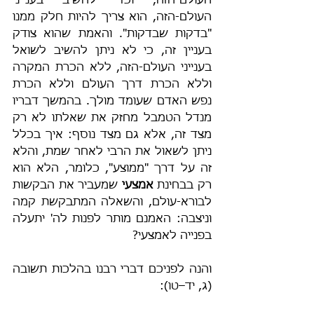
העולם-הזה, וכדי להשיב בענייני 
העולם-הזה, הוא צריך להיות חלק ממנו 
"בדקות שבדקות". והאמת שהוא צודק 
בעניין זה, כי לא ניתן להשיב לשואל 
בענייני העולם-הזה, ללא הכרת המקרה 
וללא הכרת דרך העולם וללא הכרת 
נפש האדם שעומד מולך. בהמשך דבריו 
מנדל הטמבל מחזק את שאלתו לא רק 
מצד זה, אלא גם מצד נוסף: איך בכלל 
ניתן לשאול את הרבי לאחר שמת, והלא 
זה על דרך "ממוצע", כלומר, הלא הוא 
רק בבחינת 
אמצעי
 שמעביר את הבקשות 
לבורא-עולם, והשאלה המתבקשת קמה 
וניצבה: האמנם מותר לפנות לה' יתעלה 
בפנייה לאמצעי?
והנה לפניכם דברי רבנו בהלכות תשובה 
(ג, יד–טו): 