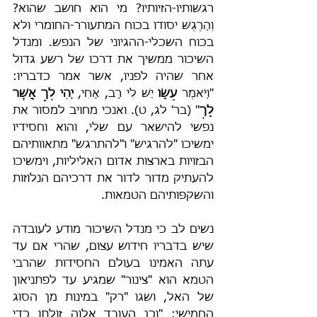
רגשותיו-הזיותיו? מי הוא חושב שהוא? 
וְהָרֶגֶשׁ יסודו בכוח המתעורר-החומרי ולא 
בכוח השכלי-ההגיוני של הנפש. ומנדל 
השיכור ממשיך את דרכו של רשע גדול 
אחר שהיה לפניו, אשר אמר כדבריו: 
"וַיֹּאמֶר 
עֵשָׂו
 יֶשׁ לִי רָב, אָחִי, 
יְהִי לְךָ אֲשֶׁר 
לָךְ
" (בר' לג, ט). ואנכי מחויב למסור את 
נפשי להישאר עם שלי, והוא וחסידיו 
ימשיכו "להרגיש" ו"להתרגש" מתאוותיהם 
הבזויות בארצות אדום האליליות, וימשיכו 
להעתיק מדור לדור את דרכיהם הנלוזות 
והשקפותיהם הטמאות.
נשים לב כי מנדל השיכור מודע לעובדה 
שיש בדבריו חידוש עצום, שהרי אם עד 
עתה האמינו בעולם החסידות שהרבי 
הטמא הוא "צינור" שמגיע עד לפתניאון 
של האל, ושגו "רק" במינות מן הסוג 
החמישי: "וכן העובד אלוה זולתו כדי 