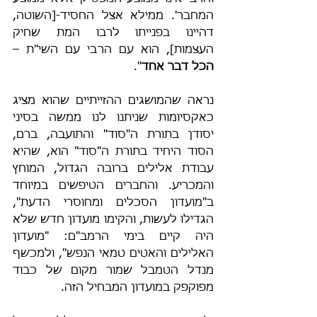
המחבר'. ממילא אצל החסיד-[השוטה, 
דהיינו בפנייתו לרבו המת שחיק 
העצמות], הוא עם הרבי עם השי"ת – 
הכל דבר אחד
".
נראה שהמושגים ההזייתיים שהוא מציג 
כאקסיומות שניתנו לנו ממשה בסיני 
יסודן בתורת ה"סוד" והתועבה, ברם, 
הסוד היחיד בתורת ה"סוד" הוא, שהיא 
עבודת אלילים ברובה הגדול, המוחץ 
והמכריע. והחברים הטיפשים במיוחד 
ב"מועדון הסכלים ומחוסרי הדעת", 
הגדילו לעשות, והקימו מועדון חדש שלא 
היה קיים בימי הרמב"ם: "מועדון 
האלילים והאטִּים טמאי הנפש", ולמכשף 
מנדל הטמבל שמור מקום של כבוד 
מפוקפק במועדון המבחיל הזה.