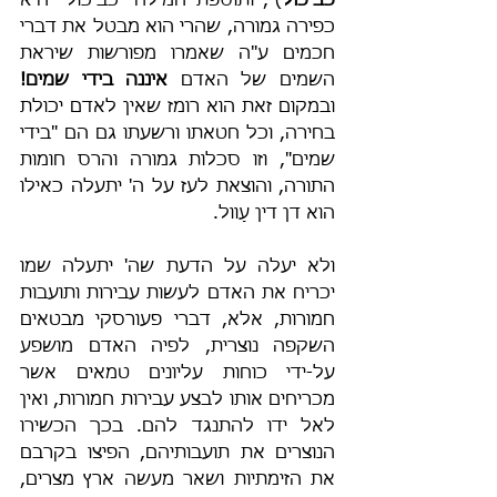
כביכול
)", ותוספת המילה "כביכול" היא 
כפירה גמורה, שהרי הוא מבטל את דברי 
חכמים ע"ה שאמרו מפורשות שיראת 
השמים של האדם 
איננה בידי שמים!
ובמקום זאת הוא רומז שאין לאדם יכולת 
בחירה, וכל חטאתו ורשעתו גם הם "בידי 
שמים", וזו סכלות גמורה והרס חומות 
התורה, והוצאת לעז על ה' יתעלה כאילו 
הוא דן דין עָוול.
ולא יעלה על הדעת שה' יתעלה שמו 
יכריח את האדם לעשות עבירות ותועבות 
חמורות, אלא, דברי פעורסקי מבטאים 
השקפה נוצרית, לפיה האדם מושפע 
על-ידי כוחות עליונים טמאים אשר 
מכריחים אותו לבצע עבירות חמורות, ואין 
לאל ידו להתנגד להם. בכך הכשירו 
הנוצרים את תועבותיהם, הפיצו בקרבם 
את הזימתיות ושאר מעשה ארץ מצרים, 