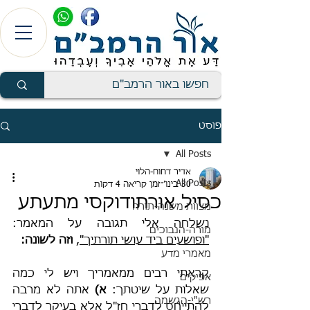
פוסט
All Posts
אדיר דחוח-הלוי
All Posts
30 בינו׳
זמן קריאה 4 דקות
כסיל אורתודוקסי מתעתע
מצוות משנה-תורה
נשלחה אלי תגובה על המאמר: 
מורה-הנבוכים
"ופושעים ביד עושי תורתיך"
,
 וזה לשונה:
מאמרי מדע
קראתי רבים ממאמריך ויש לי כמה 
אפיקים
שאלות על שיטתך: 
א)
 אתה לא מרבה 
רש"י-הגשמה
להתייחס לדברי חז"ל אלא בעיקר לדברי 