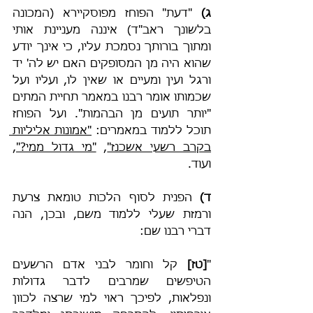
ג)
 "דעת" הפוחז מפוסקיירא (המכונה 
בלשונך ראב"ד) איננה מעניינת אותי 
ומתוך בורותך נסמכת עליו, כי אינך יודע 
שהוא היה מן המסופקים האם יש לה' יד 
ורגל ועין ומעיים או שאין לו, ועליו ועל 
שכמותו אומר רבנו במאמר תחיית המתים 
"יותר תועים מן הבהמות". ועל הפוחז 
תוכל ללמוד במאמרים: 
"אמונות אליליות 
בקרב רשעי אשכנז"
, 
"מי גדול ממי?"
, 
ועוד.
ד) 
הפנית לסוף הלכות טומאת צרעת 
ורמזת שעלי ללמוד משם, ובכן, הנה 
דברי רבנו שם:
"
[טז] 
קל וחומר לבני אדם הרשעים 
הטיפשים שמרבים לדבר גדולות 
ונפלאות, לפיכך ראוי למי שרצה לכוון 