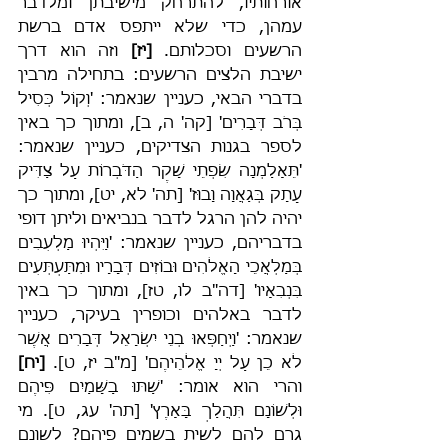
אורחותיו, להתרחק מישיבתן ומלדבר 
עמהן, כדי שלא ייתפס אדם ברשת 
הרשעים וסכלותם. 
[יז]
 וזה הוא דרך 
ישיבת הלצים הרשעים: בתחילה מרבין 
בדברי הבאי, כעניין שנאמר: 'וְקוֹל כְּסִיל 
בְּרֹב דְּבָרִים' [קה' ה, ב], ומתוך כך באין 
לספר בגנות הצדיקים, כעניין שנאמר: 
'תֵּאָלַמְנָה שִׂפְתֵי שָׁקֶר הַדֹּבְרוֹת עַל צַדִּיק 
עָתָק בְּגַאֲוָה וָבוּז' [תה' לא, יט], ומתוך כך 
יהיה להן הרגל לדבר בנביאים וליתן דופי 
בדבריהם, כעניין שנאמר: 'וַיִּהְיוּ מַלְעִבִים 
בְּמַלְאֲכֵי הָאֱלֹהִים וּבוֹזִים דְּבָרָיו וּמִתַּעְתְּעִים 
בִּנְבִאָיו' [דה"ב לו, טז], ומתוך כך באין 
לדבר באלהים וכופרין בעיקר, כעניין 
שנאמר: 'וַיְחַפְּאוּ בְנֵי יִשְׂרָאֵל דְּבָרִים אֲשֶׁר 
לֹא כֵן עַל יְיָ אֱלֹהֵיהֶם' [מ"ב יז, ט]. 
[יח] 
והרי הוא אומר: 'שַׁתּוּ בַשָּׁמַיִם פִּיהֶם 
וּלְשׁוֹנָם תִּהֲלַךְ בָּאָרֶץ' [תה' עג, ט]. מי 
גרם להם לשית בשמים פיהם? לשונם 