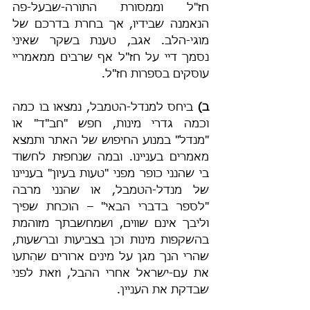
חז"ל וממסורת התורה-שבעל-פה 
הנאמנה שבידיו, אך בחרת בדרכם של 
מוגי-הלב. אגב, טענת בשקר שאיני 
נסמך דיי על חז"ל אף שרבים ממאמריי 
עוסקים בספרות חז"ל.
ב)
 ביחס למנדל-הטמבל, נמצאו בו כמה 
וכמה גדרי מינות, חפש "חב"ד" או 
"מנדל" במנוע החיפוש של האתר ותמצא 
מאמרים בעניינו. ובמה שנחפזת לחשוד 
בי שהנני כופר מפני "טעות בעיון" בעניינו 
של מנדל-הטמבל, או שהנני מרבה 
"לספר בדברי הבאי" – הוכחת שפיך 
וליבך אינם שווים, ושמחשבתך מזוהמת 
בהשקפות מינות וכן בצביעות וברשעות, 
שהרי הנך מגן על מינים ארורים שהִתעו 
את עם-ישראל אחרי ההבל, וזאת לפני 
שבדקת את העניין.