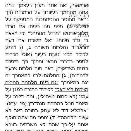
הרמב"ם, ואם אתה מעיין בעצמך למה 
רש"י-שדים
אתה מסתמך בעיוורון על הרמב"ם (כך 
כתבי הגנה
נראה מחוסר ההסתמכות המספקת על 
כבוד תורה
חז"ל); 
ב)
 מפני מה כינית את הרבי 
מליובאוויטש "מנדל הטמבל" וכי מצאת 
הלכה
בו גדר מינות? ואל תשכח את דעת 
קבלה
הראב"ד (הלכות תשובה ג, ז) בנוגע 
לכופר מפני 'טעות בעיון' (אולי הרבית 
לספר בדברי הבאי ומתוך כך סיפרת 
בגנות הצדיקים, ראה סוף הלכות צרעת 
לרמב"ם); 
ג)
 החלטת לבוז במאמרך זה 
וגם במאמרך 
"גם בעת מלחמה המינים 
מזיקים לישראל"
 ללימוד התורה כמגן על 
עמנו (לא פחות מצה"ל!), ומה תשיב על 
מאמר חז"ל במסכת סנהדרין (מט ע"א): 
"אלמלא דוד לא עסק בתורה יואב לא 
עשה מלחמה"? 
ד)
 ומפני מה אתה תוקף 
אותם על-כך שהם לא משרתים בצבא 