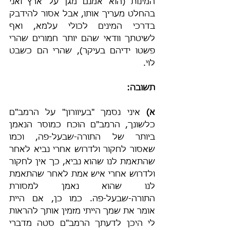
המינות (הוא אמנם מגן על ארץ ואני 
בהחלט מעריך אותו, אבל אסור להידבק 
בדרכי המינים לכולי עלמא, ואף 
לשיטתך וודאי שהם יותר חמורים שהרי 
פשטו ידיהם בעיקר), שהרי הם כשבט 
לוי.
תשובה:
א)
 איני נסמך "בעיוורון" על הרמב"ם 
כלשונך, הרמב"ם הוּכח כמוסר הנאמן 
ביותר של התורה-שבעל-פה, וכמו 
שאסור לחקור ולדרוש אחרי נביא לאחר 
שהתאמת לנו שהוא נביא, כך אין לחקור 
ולדרוש אחרי איש אמת לאחר שהתאמת 
לנו שהוא נאמן למסורת 
התורה-שבעל-פה. כמו כן, אם היית 
אומר את שמך הייתי מזמין אותך להראות 
לי היכן לדעתך הרמב"ם סטה מדברי 