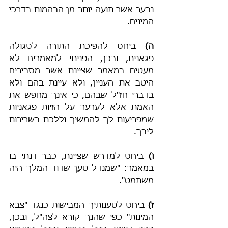
נבער אשר תועה יותר מן הבהמות בדרכי 
המינים.
ה)
 ביחס להפיכת התורה לסגולה 
פגאנית, ובכן, הפניתי למאמרים לא 
מעטים במאמר שציינת אשר מסבירים 
היטב את העניין, ולא עיינת בהם ולא 
בדברי חז"ל שבהם, כי אינך מחפש את 
האמת אלא לערער על הזיות פגאניות 
שמפריעות לך להמשיך וללכת בשרירות 
ליבך.
ו)
 ביחס למדרש שציינת, כבר דנתי בו 
במאמר: 
"שמנדל טען שדוד המלך היה 
משתמט"
.
ז)
 ביחס לטענותיך המבישות כנגד "צבא 
המינות" כפי שהנך קורא לצה"ל, ובכן, 