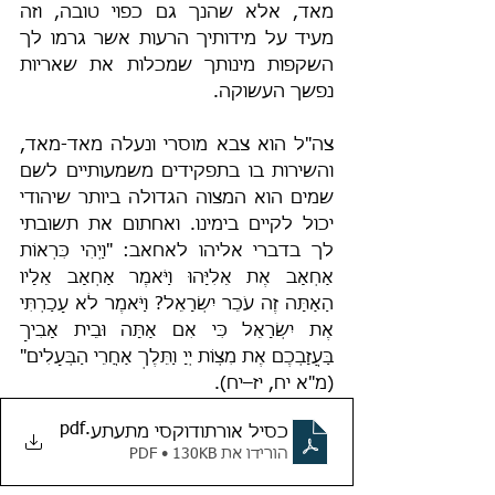
מאד, אלא שהנך גם כפוי טובה, וזה 
מעיד על מידותיך הרעות אשר גרמו לך 
השקפות מינותך שמכלות את שאריות 
נפשך העשוקה.
צה"ל הוא צבא מוסרי ונעלה מאד-מאד, 
והשירות בו בתפקידים משמעותיים לשם 
שמים הוא המצוה הגדולה ביותר שיהודי 
יכול לקיים בימינו. ואחתום את תשובתי 
לך בדברי אליהו לאחאב: "וַיְהִי כִּרְאוֹת 
אַחְאָב אֶת אֵלִיָּהוּ וַיֹּאמֶר אַחְאָב אֵלָיו 
הַאַתָּה זֶה עֹכֵר יִשְׂרָאֵל? וַיֹּאמֶר לֹא עָכַרְתִּי 
אֶת יִשְׂרָאֵל כִּי אִם אַתָּה וּבֵית אָבִיךָ 
בַּעֲזָבְכֶם אֶת מִצְוֹת יְיָ וַתֵּלֶךְ אַחֲרֵי הַבְּעָלִים" 
(מ"א יח, יז–יח).
.pdf
כסיל אורתודוקסי מתעתע
הורידו את PDF • 130KB