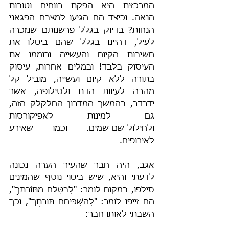
המרכזית היא הפקת רווחים וטובות 
הנאה. וכיצד הם הגיעו למצבם הפגאני 
הנחות? בדיוק בגלל פרשנותם שנזכרה 
לעיל, דהיינו בגלל שהם ביטלו את 
חשיבות הקיום והעשייה ורוממו את 
העיסוק בלבד! ובמלים אחרות, עיסוק 
בתורה ללא קיום ועשייה, מוביל קל 
מהרה לעיוות הדת ולסילופה, אשר 
ידרדר, בהמשך המדרון החלקלק הזה, 
גם למינות לאפיקורסות 
ולחילול-שם-שמים. וכמו שאירע 
לאירופים.
אגב, היה חבר שהעיר הערה נכונה 
לדעתי והיא, שיש ביטוי נוסף שהמינים 
סילפו, במקום לומר: "לְבַטְּלָם מִתּוֹרָתֶךָ", 
הם זייפו לומר: "לְהַשְׁכִּיחָם תּוֹרָתֶךָ", וכך 
השבתי לאותו חבר: