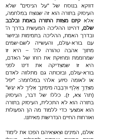
דווקא בנוסח של "על הניסים" שלא 
העיסוק בתורה הוא זה שנוצח במלחמה, 
אלא 
קיום מצוות התורה באמת ובלבב 
שלם, 
דהיינו ההליכה המעשית בדרך ה' 
ובדרך האמת, ההליכה בתמימות וביושר 
עם בורא-עולם, והעשייה לשם-שמים 
מתוך אהבה טהורה לה' – היא זו 
שמרוממת ומחזקת את רוחו של האדם, 
היא זו שמצדיקה את דינו לפני 
בורא-עולם, ובזכותה גם מתלווה לאדם 
או לאומה סיוע אלהי במלחמה: "יִפֹּל 
מִצִּדְּךָ אֶלֶף וּרְבָבָה מִימִינֶךָ אֵלֶיךָ לֹא יִגָּשׁ" 
(תה' צא, ז). כללו של דבר, העיסוק 
בתורה הוא לא התכלית, העיסוק בתורה 
הוא אמצעי כדי ללמוד מה הן הפעולות 
ואורחות החיים הנדרשות מאיתנו.
אולם, המינים וצאצאיהם הפכו את לימוד 