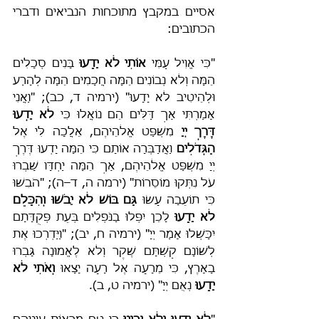
אסיים במקבץ מתוכחות הנביאים ודברי 
הכתובים:
"כִּי אֱוִיל עַמִּי 
אוֹתִי לֹא יָדָעוּ
 בָּנִים סְכָלִים 
הֵמָּה וְלֹא נְבוֹנִים הֵמָּה חֲכָמִים הֵמָּה לְהָרַע 
וּלְהֵיטִיב לֹא יָדָעוּ" (ירמיה ד, כב); "וַאֲנִי 
אָמַרְתִּי אַךְ דַּלִּים הֵם נוֹאֲלוּ כִּי 
לֹא יָדְעוּ 
דֶּרֶךְ יְיָ
 מִשְׁפַּט אֱלֹהֵיהֶם, אֵלֲכָה לִּי אֶל 
הַגְּדֹלִים 
וַאֲדַבְּרָה אוֹתָם כִּי הֵמָּה יָדְעוּ דֶּרֶךְ 
יְיָ מִשְׁפַּט אֱלֹהֵיהֶם, אַךְ הֵמָּה יַחְדָּו שָׁבְרוּ 
עֹל נִתְּקוּ מוֹסֵרוֹת" (ירמה ה, ד–ה); "הֹבִשׁוּ 
כִּי תוֹעֵבָה עָשׂוּ
 גַּם בּוֹשׁ לֹא יֵבֹשׁוּ וְהִכָּלֵם 
לֹא יָדָעוּ
 לָכֵן יִפְּלוּ בַנֹּפְלִים בְּעֵת פְּקֻדָּתָם 
יִכָּשְׁלוּ אָמַר יְיָ" (ירמיה ח, יב); "וַיַּדְרְכוּ אֶת 
לְשׁוֹנָם קַשְׁתָּם שֶׁקֶר וְלֹא לֶאֱמוּנָה גָּבְרוּ 
בָאָרֶץ, כִּי מֵרָעָה אֶל רָעָה יָצָאוּ 
וְאֹתִי לֹא 
יָדָעוּ
 נְאֻם יְיָ" (ירמיה ט, ב).