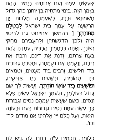
שֶׁעָשִׂיתָ עִמָּנוּ וְעִם אֲבוֹתֵינוּ בַּיָּמִים הָהֵם 
בַּזְּמָן הַזֶּה. בִּימֵי מַתִּתְיָה בֶּן יוֹחָנָן כֹּהֵן גָּדוֹל 
חַשְׁמוּנַּאי וּבָנָיו, כְּשֶׁעָמְדָה מַלְכוּת יָוָן 
הָרִשְׁעָה עַל עַמְּךָ בֵּית יִשְׂרָאֵל 
לְבַטְּלָם 
מִתּוֹרָתֶךָ
 [=בהמשך אתייחס גם לביטוי 
הזה ולכן הדגשתיו] וּלְהַעֲבִירָם מֵחֻקֵּי 
רְצוֹנֶךָ. וְאַתָּה בְּרַחֲמֶיךָ הָרַבִּים, עָמַדְתָּ לָהֶם 
בְּעֵת צָרָתָם, וְדַנְתָּ אֶת דִּינָם, וְרַבְתָּ אֶת 
רִיבָם, וְנָקַמְתָּ אֶת נִקְמָתָם, וּמָסַרְתָּ גִבּוֹרִים 
בְּיַד חַלָּשִׁים, וְרַבִּים בְּיַד מְעַטִּים, וּטְמֵאִים 
בְּיַד טְהוֹרִים, וּרְשָׁעִים בְּיַד צַדִּיקִים, 
וּפוֹשְׁעִים בְּיַד עוֹשֵׂי תוֹרָתֶךָ.
 וְעָשִׂיתָ לְּךָ שֵׁם 
גָּדוֹל בְּעוֹלָמֶךָ, וּלְעַמְּךָ יִשְׂרָאֵל עָשִׂיתָ פֶלֶא 
וְנִסִּים. כְּשֵׁם שֶׁעָשִׂיתָ עִמָּהֶם נִסִּים וּגְבוּרוֹת 
כָּךְ עֲשֵׂה עִמָּנוּ נִסִּים וּגְבוּרוֹת בָּעֵת וּבָעוֹנָה 
הַזֹּאת, וְעַל כֻּלָּם ייי אֱלֹהֵינוּ אָנוּ מוֹדִים לָךְ" 
וכו'.
כלומר, חכמים ע"ה בחרו להדגיש לנו 