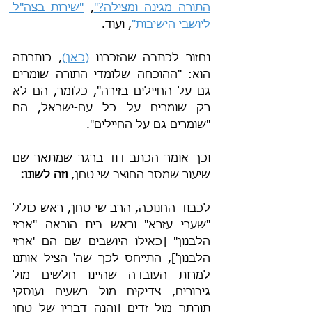
התורה מגינה ומצילה?"
, 
"שירות בצה"ל 
ליושבי הישיבות"
, ועוד.
נחזור לכתבה שהזכרנו 
(
כאן
)
, כותרתה 
הוא: "ההוכחה שלומדי התורה שומרים 
גם על החיילים בזירה", כלומר, הם לא 
רק שומרים על כל עם-ישראל, הם 
"שומרים גם על החיילים".
וכך אומר הכתב דוד ברגר שמתאר שם 
שיעור שמסר החוצב שי טחן, 
וזה לשונו:
לכבוד החנוכה, הרב שי טחן, ראש כולל 
"שערי עזרא" וראש בית הוראה "ארזי 
הלבנון" [כאילו היושבים שם הם 'ארזי 
הלבנון'], התייחס לכך שה' הציל אותנו 
למרות העובדה שהיינו חלשים מול 
גיבורים, צדיקים מול רשעים ועוסקי 
תורתך מול זדים [והנה דבריו של טחן 