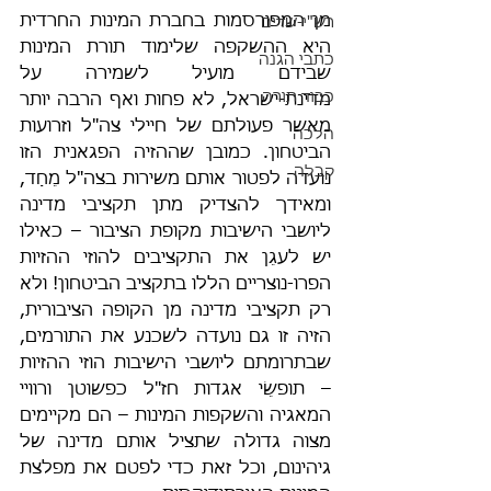
מן המפורסמות בחברת המינות החרדית 
רש"י-שדים
היא ההשקפה שלימוד תורת המינות 
כתבי הגנה
שבידם מועיל לשמירה על 
כבוד תורה
מדינת-ישראל, לא פחות ואף הרבה יותר 
מאשר פעולתם של חיילי צה"ל וזרועות 
הלכה
הביטחון. כמובן שההזיה הפגאנית הזו 
קבלה
נועדה לפטור אותם משירות בצה"ל מֵחַד, 
ומאידך להצדיק מתן תקציבי מדינה 
ליושבי הישיבות מקופת הציבור – כאילו 
יש לעגֵן את התקציבים להוזי ההזיות 
הפרו-נוצריים הללו בתקציב הביטחון! ולא 
רק תקציבי מדינה מן הקופה הציבורית, 
הזיה זו גם נועדה לשכנע את התורמים, 
שבתרומתם ליושבי הישיבות הוזי ההזיות 
– תופשֵׂי אגדות חז"ל כפשוטן ורוויי 
המאגיה והשקפות המינות – הם מקיימים 
מצוה גדולה שתציל אותם מדינה של 
גיהינום, וכל זאת כדי לפטם את מפלצת 