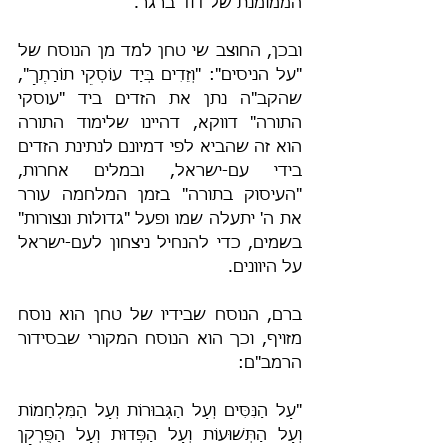
הממומנת של דוד ברגר.
ובכן, החוצב שי טחן למד מן הנוסח של 
"על הניסים": "וְזֵדִים בְּיַד עוֹסְקֵי תוֹרָתֶךָ", 
שהקב"ה נתן את הזדים ביד "עוסקי 
התורה" דווקא, דהיינו שלימוד התורה 
הוא זה שהביא לפי דמיונם לנתינת הזדים 
בידי עם-ישראל, ובמלים אחרות, 
"העיסוק בתורה" בזמן המלחמה עורר 
את ה' יתעלה שמו ופעל "גדולות ונצורות" 
בשמים, כדי להנחיל ניצחון לעם-ישראל 
על היוונים.
ברם, הנוסח שבידיו של טחן הוא נוסח 
מזויף, וכך הוא הנוסח המקורי שבסידור 
הרמב"ם:
"עַל הַנִּסִּים וְעַל הַגְּבוּרוֹת וְעַל הַמִּלְחָמוֹת 
וְעַל הַתְּשׁוּעוֹת וְעַל הַפְּדוּת וְעַל הַפֻּרְקָן 