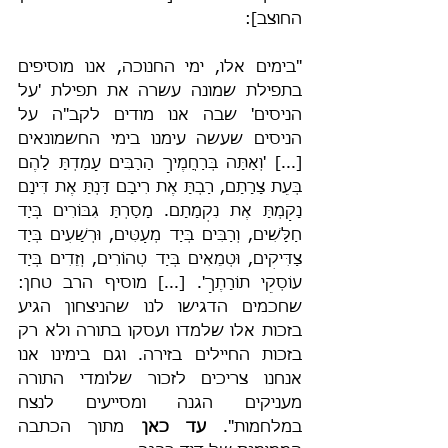
החוצב]:
"בימים אלו, ימי החנוכה, אנו מוסיפים 
בתפילת שמונה עשרה את תפילת 'על 
הניסים' שבה אנו מודים לקב"ה על 
הניסים שעשה עימנו בימי החשמונאים 
[...] 'וְאַתָּה בְּרַחֲמֶיךָ הָרַבִּים עָמַדְתָּ לָהֶם 
בְּעֵת צָרָתָם, רַבְתָּ אֶת רִיבָם דַּנְתָּ אֶת דִּינָם 
נָקַמְתָּ אֶת נִקְמָתָם. מָסַרְתָּ גִבּוֹרִים בְּיַד 
חַלָּשִׁים, וְרַבִּים בְּיַד מְעַטִּים, וּרְשָׁעִים בְּיַד 
צַדִּיקִים, וּטְמֵאִים בְּיַד טְהוֹרִים, וְזֵדִים בְּיַד 
עוֹסְקֵי תוֹרָתֶךָ'. [...] מוסיף הרב טחן: 
שחכמים הדגישו לנו שהניצחון הגיע 
בזכות אלו שלמדו ועסקו בתורה ולא רק 
בזכות החיילים בזירה. וגם בימינו אנו 
אנחנו צריכים לזכור שלומדי התורה 
מעניקים הגנה ומסייעים לנצח 
במלחמות". 
עד כאן
 מתוך הכתבה 