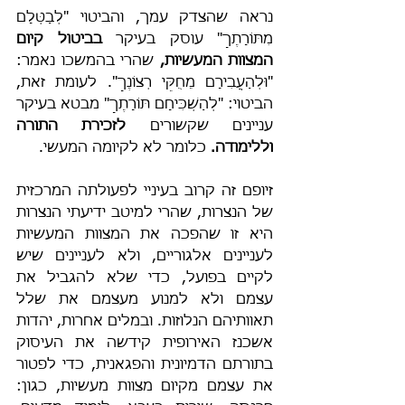
נראה שהצדק עמך, והביטוי "לְבַטְּלָם 
מִתּוֹרָתֶךָ" עוסק בעיקר 
בביטול קיום 
המצוות המעשיות, 
שהרי בהמשכו נאמר: 
"וּלְהַעֲבִירָם מֵחֻקֵּי רְצוֹנֶךָ". לעומת זאת, 
הביטוי: "לְהַשְׁכִּיחָם תּוֹרָתֶךָ" מבטא בעיקר 
עניינים שקשורים 
לזכירת התורה 
וללימודה.
 כלומר לא לקיומה המעשי.
זיופם זה קרוב בעיניי לפעולתה המרכזית 
של הנצרות, שהרי למיטב ידיעתי הנצרות 
היא זו שהפכה את המצוות המעשיות 
לעניינים אלגוריים, ולא לעניינים שיש 
לקיים בפועל, כדי שלא להגביל את 
עצמם ולא למנוע מעצמם את שלל 
תאוותיהם הנלוזות. ובמלים אחרות, יהדות 
אשכנז האירופית קידשה את העיסוק 
בתורתם הדמיונית והפגאנית, כדי לפטור 
את עצמם מקיום מצוות מעשיות, כגון: 