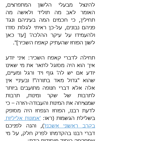
להינצל מבעלי הלשון המתפרצים, 
האומר לאב מה תוליד ולאשה מה 
תחילין, כי חכמים המה בעיניהם ונגד 
פניהם נבונים, על-כן ראיתי לגלות סודו 
ולהעמידו על עיקר ההלכה' [עד כאן 
לשון הפוחז שהעתיק קאפח השכיר]".
תחילה לדברי קאפח השכיר: איני יודע 
איך הוא היה מסוגל לתאר את מי שאינו 
יודע אם יש לה' גוף ויד ורגל ומעיים, 
שהוא "גדול מאד בתורה"! ובעיניי אין 
אלה אלא דברי חנופה מתועבים ביותר 
לתרבות של שקר ומינות, תרבות 
שמנציחה את המינות והעבודה-הזרה – כי 
לדעת רבנו, הפוחז הנפחז היה מסופק 
בשלילת הגשמות (ראו: 
'אמונות אליליות 
בקרב ראשוני אשכנז'
), והנה לפניכם 
דברי רבנו בהקדמתו לפרק חלק, על מי 