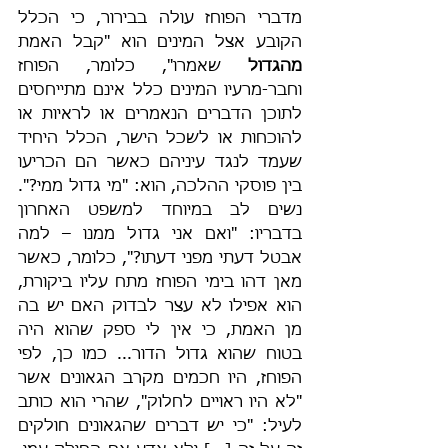
מדברי הפוחז עולה בבירור, כי הכלל 
הקובע אצל המינים הוא "קבל האמת 
מהגדול
 שאמרו", כלומר, הפוחז 
וחבר-מרעיו המינים כלל אינם מתייחסים 
לתוכן הדברים הנאמרים או לראיות או 
להוכחות או לשכל הישר, הכלל היחיד 
שעמד לנגד עיניהם כאשר הם הכריעו 
בין פוסקי ההלכה, הוא: "מי גדול ממי?". 
נשים לב במיוחד למשפט האחרון 
בדבריו: "ואם אני גדול ממנו – למה 
אבטל דעתי מפני דעתו?", כלומר, כאשר 
מאן דהו בימי הפוחז מתח עליו ביקורת, 
הוא אפילו לא עצר לבדוק האם יש בה 
מן האמת, כי אין לי ספק שהוא היה 
בטוח שהוא גדול הדור... כמו כן, לפי 
הפוחז, היו חכמים מקרב הגאונים אשר 
"לא היו ראויים לחלוק", שהרי הוא כותב 
לעיל: "כי יש דברים שהגאונים חולקים 