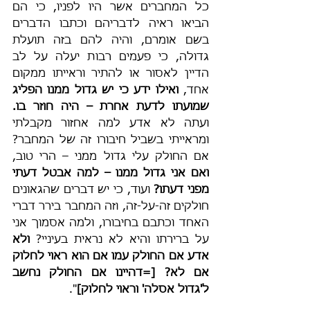
כל המחברים אשר היו לפניו, כי הם 
הביאו ראיה לדבריהם וכתבו הדברים 
בשם אומרם, והיה להם בזה תועלת 
גדולה, כי פעמים רבות יעלה על לב 
הדיין לאסור או להתיר וראייתו ממקום 
אחד, 
ואילו ידע כי יש גדול ממנו הפליג 
שמועתו לדעת אחרת – היה חוזר בו.
ועתה לא אדע למה אחזור מקבלתי 
ומראייתי בשביל חיבורו זה של המחבר? 
אם החולק עלי גדול ממני – הרי טוב, 
ואם אני גדול ממנו – למה אבטל דעתי 
מפני דעתו?
 ועוד, כי יש דברים שהגאונים 
חולקים זה-על-זה, וזה המחבר בירר דברי 
האחד וכתבם בחיבורו, ולמה אסמוך אני 
על ברירתו והיא לא נראית בעיניי? 
ולא 
אדע אם החולק עמו אם הוא ראוי לחלוק 
אם לא? [=דהיינו אם החולק נחשב 
ל'גדול אסלה' וראוי לחלוק]
".