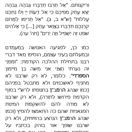
וריקנותם. "אַל תַּרְבּוּ תְדַבְּרוּ גְּבֹהָה גְבֹהָה 
יֵצֵא עָתָק מִפִּיכֶם כִּי אֵל דֵּעוֹת יְיָ וְלוֹ נִתְכְּנוּ 
עֲלִלוֹת" (ש"א ב, ג). "אַל תָּרִימוּ לַמָּרוֹם 
קַרְנְכֶם תְּדַבְּרוּ בְצַוָּאר עָתָק [...] כִּי אֱלֹהִים 
שֹׁפֵט זֶה יַשְׁפִּיל וְזֶה יָרִים" (תה' עה).
כמו כן, לפגיעה האנושה במעמדם 
ובמעלתם בעיני עצמם, הוסיפו מאד דברי 
רבנו בתחילת ההלכה הקודמת: "ומפני 
זה נערתי חָצני אני משה בן מיימון 
הספרדי
". כלומר, לא רק שרבנו לא 
מחניף לאשכנזים ולא מתבטל בפניהם 
(כמו שנהג 
ה
ר
מ
ב"
ן
 בחנופתו לרש"י בסוף 
הקדמת פירושו לתורה), ולא רק שרבנו 
לא מודה להם להשקפות המינות 
הפגאניות שהם כֹּה התאמצו להפיץ (וכמו 
שנהג 
ה
ר
מ
ב"
ן
 הנרצע בהזיותיו), ולא רק 
שרבנו שופך אור בוהק בכתביו על 