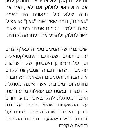
זה על זה [...] ולא אדע אם החולק עמו, 
אם הוא ראוי לחלוק אם לא
", ואף אם 
נודה שלא כל הגאונים היו באמת 
"גאונים", דומני שאין שום "גאון" או אפילו 
סתם תלמיד חכמים אמיתי בימינו שאינו 
ראוי לחלוק ולהביע את דעתו ההלכתית.
שיטתם זו של המינים מעידה כאלף עדים 
על נחיתותם ושפלותם האינטלקטואלית 
וכן על רעיעותן ואפסותן של השקפות 
עולמם – שהרי חברה שמבקשת לקדם 
את הבורות והטמטום הפגאני היא חברה 
נחותה ופרימיטיבית אשר איננה מסוגלת 
להתמודד באמת עם שאלות מדע ודעת, 
ואיננה מסוגלת להגן באופן מדעי ותורני 
על ההשקפות שהיא מרימה על נס. 
הדרך היחידה שבה המינים מגינים על 
דרכם, היא באמצעות טמטום ההמונים 
והפצת שקרים.