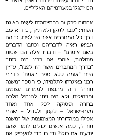
ודבריהם ומעשיהם ייבחנו באופן אמיתי – 
הם יתגלו במערומיהם האליליים.
אחתום פרק זה בהתייחסות לעצם השגת 
הפוחז: "סבר לתקן ולא תיקן, כי הוא עזב 
דרך כל המחברים אשר היו לפניו, כי הם 
הביאו ראיה לדבריהם וכתבו הדברים 
בשם אומרם" – ודבריו אלה הם שטות 
מוחלטת, שהרי אם רבנו היה כותב 
"בדרך המחברים אשר היו לפניו", עדיין 
היינו "אומה ללא ספר באמת" כדברי 
רבנו באיגרתו לתלמידו, כי הספר "משנה 
תורה" היה מתנפח לממדים עצומים 
ומבהילים, ולא היה ניתן להנחיל הלכה 
ברורה ופסוקה לכל אחד ואחד 
מעם-ישראל – לקטן ולגדול – שהרי 
אפילו במהדורתו המצומצמת של "משנה 
תורה", כמה אנשים יכולים לומר שהם 
יודעים את כולו? ודי בו כדי להעסיק את 