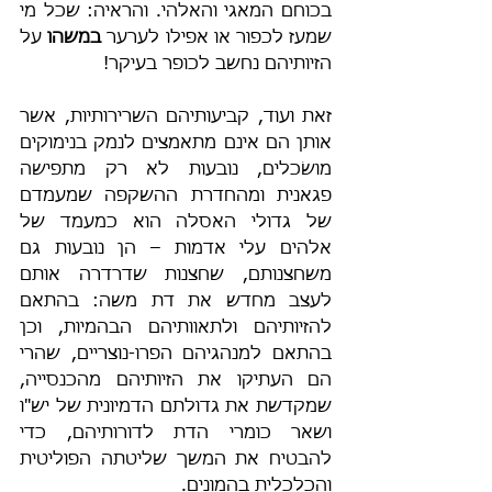
בכוחם המאגי והאלהי. והראיה: שכל מי 
שמעז לכפור או אפילו לערער 
במשהו 
על 
הזיותיהם נחשב לכופר בעיקר!
זאת ועוד, קביעותיהם השרירותיות, אשר 
אותן הם אינם מתאמצים לנמק בנימוקים 
מושׂכלים, נובעות לא רק מתפישה 
פגאנית ומהחדרת ההשקפה שמעמדם 
של גדולי האסלה הוא כמעמד של 
אלהים עלי אדמות – הן נובעות גם 
משחצנותם, שחצנות שדרדרה אותם 
לעצב מחדש את דת משה: בהתאם 
להזיותיהם ולתאוותיהם הבהמיות, וכן 
בהתאם למנהגיהם הפרו-נוצריים, שהרי 
הם העתיקו את הזיותיהם מהכנסייה, 
שמקדשת את גדולתם הדמיונית של יש"ו 
ושאר כומרי הדת לדורותיהם, כדי 
להבטיח את המשך שליטתה הפוליטית 
והכלכלית בהמונים.