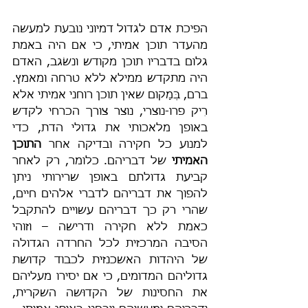
הפיכת אדם לגדול דמיוני נובעת למעשה 
מהעדר תוכן אמיתי, כי אם היה באמת 
גלום בדבריו תוכן מקודש ונשׂגב, האדם 
היה מתקדש ממילא ללא טרחה ומאמץ. 
ברם, בְּמָקום שאין תוכן רוחני אמיתי אלא 
רִיק פרו-נוצרי, נוצר צורך הכרחי לקדש 
באופן מלאכותי את גדולי הדת, כדי 
למנוע כל חקירה ובדיקה אחר 
התוכן 
האמיתי
 של דבריהם. כלומר, רק לאחר 
קביעת גדולתם באופן שרירותי ניתן 
להפוך את דבריהם לדברי אלהים חיים, 
שהרי רק כך דבריהם עשויים להתקבל 
כאמת ללא חקירה ודרישה – וזוהי 
הסיבה המרכזית לכל החרדה הגדולה 
של היהדות האשכנזית לכבוד קדושת 
גדוליהם המדומים, כי אם יסירו מעליהם 
את החסינות של הקדוּשה השקרית, 