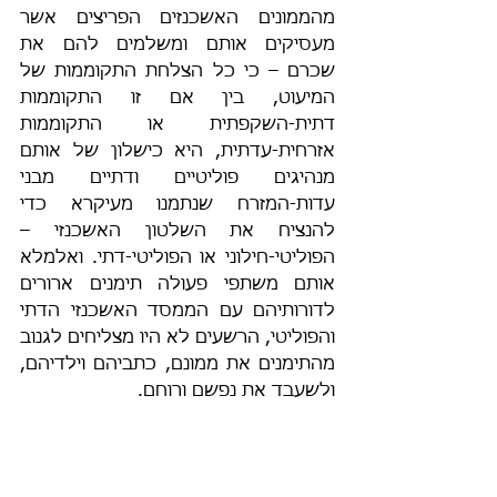
מהממונים האשכנזים הפריצים אשר 
מעסיקים אותם ומשלמים להם את 
שכרם – כי כל הצלחת התקוממות של 
המיעוט, בין אם זו התקוממות 
דתית-השקפתית או התקוממות 
אזרחית-עדתית, היא כישלון של אותם 
מנהיגים פוליטיים ודתיים מבני 
עדות-המזרח שנתמנו מעיקרא כדי 
להנציח את השלטון האשכנזי – 
הפוליטי-חילוני או הפוליטי-דתי. ואלמלא 
אותם משתפי פעולה תימנים ארורים 
לדורותיהם עם הממסד האשכנזי הדתי 
והפוליטי, הרשעים לא היו מצליחים לגנוב 
מהתימנים את ממונם, כתביהם וילדיהם, 
ולשעבד את נפשם ורוחם.
וזכורני בימי עלומיי שאבי מָרי ע"ה סיפר 
לי, כי יו"ר הכנסת לשעבר ישראל ישעיהו 