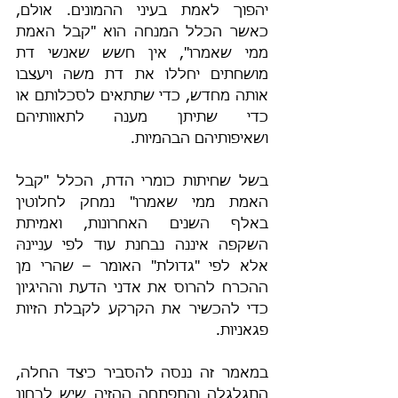
יהפוך לאמת בעיני ההמונים. אולם, 
כאשר הכלל המנחה הוא "קבל האמת 
ממי שאמרו", אין חשש שאנשי דת 
מושחתים יחללו את דת משה ויעצבו 
אותה מחדש, כדי שתתאים לסכלותם או 
כדי שתיתן מענה לתאוותיהם 
ושאיפותיהם הבהמיות.
בשל שחיתות כומרי הדת, הכלל "קבל 
האמת ממי שאמרו" נמחק לחלוטין 
באלף השנים האחרונות, ואמיתת 
השקפה איננה נבחנת עוד לפי עניינהּ 
אלא לפי "גדולת" האומר – שהרי מן 
ההכרח להרוס את אדני הדעת וההיגיון 
כדי להכשיר את הקרקע לקבלת הזיות 
פגאניות.
במאמר זה ננסה להסביר כיצד החלה, 
התגלגלה והתפתחה ההזיה שיש לבחון 