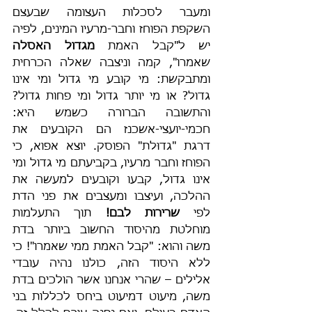
ומעבר לסכלות העצומה שבעצם 
השקפת הפוחז וחבר-מרעיו המינים, לפיה 
יש ל"קבל האמת 
מגדול האסלה 
שאמרו", קמה וניצבה שאלה הכרחית 
ומתבקשת: מי קובע מי גדול ומי אינו 
גדול? או מי יותר גדול ומי פחות גדול? 
והתשובה הברורה כשמש היא: 
חכמי-יועצי-אשכנז הם הקובעים את 
דרגת "גדוּלת" הפוסק. יוצא אפוא, כי 
הפוחז וחבר מרעיו, בקביעתם מי גדול ומי 
אינו גדול, קבעו וקובעים למעשה את 
ההלכה, ועיצבו ומעצבים את פני הדת 
לפי 
שרירות לבם! 
תוך התעלמות 
מוחלטת מהיסוד החשוב ביותר בדת 
משה והוא: "קבל האמת ממי שאמרו"! כי 
ללא היסוד הזה, כולנו נהיה עובדי 
אלילים – שהרי אנחנו אשר הולכים בדת 
משה, מיעוט דמיעוט ביחס לכללות בני 