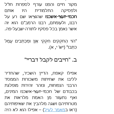
מקור חיים והִפנו עורף לספרות חז"ל 
ולפסיקה התלמודית היו אותם 
חכמי-יועצי-אשכנז 
שהוציאו שם רע על 
רבנו,
ולעומתם, רבנו הרמב"ם הוא זה 
אשר נאמן בכל פסקיו לתורה-שבעל-פה.
"הוֹי הַחֹקְקִים חִקְקֵי אָוֶן וּמְכַתְּבִים עָמָל 
כִּתֵּבוּ" (יש' י, א).
ב. "חייבים לקבל דבריי"
אפילו קאפח, הדיין השכיר, שהחדיר 
לליבו את שחיתות משכורות הממסד 
הרבני הנפוחות, ונזהר זהירות מופלגת 
בכבודם של חכמי-יועצי-אשכנז המינים, 
ואף נתעוור מן האמת מלראות את 
מטרותיהם ושגה מלהבין את שאיפותיהם 
(ראו ב
מאמר לעיל
) – אפילו הוא לא היה 