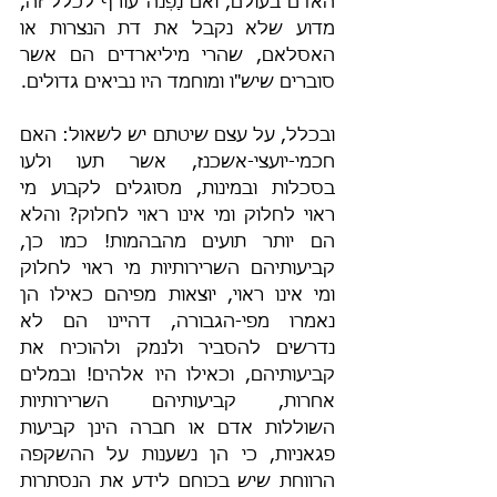
האדם בעולם, ואם נַפְנה עורף לכלל זה, 
מדוע שלא נקבל את דת הנצרות או 
האסלאם, שהרי מיליארדים הם אשר 
סוברים שיש"ו ומוחמד היו נביאים גדולים.
ובכלל, על עצם שיטתם יש לשאול: האם 
חכמי-יועצי-אשכנז, אשר תעו ולעו 
בסכלות ובמינות, מסוגלים לקבוע מי 
ראוי לחלוק ומי אינו ראוי לחלוק? והלא 
הם יותר תועים מהבהמות! כמו כן, 
קביעותיהם השרירותיות מי ראוי לחלוק 
ומי אינו ראוי, יוצאות מפיהם כאילו הן 
נאמרו מפי-הגבורה, דהיינו הם לא 
נדרשים להסביר ולנמק ולהוכיח את 
קביעותיהם, וכאילו היו אלהים! ובמלים 
אחרות, קביעותיהם השרירותיות 
השוללות אדם או חברה הינן קביעות 
פגאניות, כי הן נשענות על ההשקפה 
הרווחת שיש בכוחם לידע את הנסתרות 