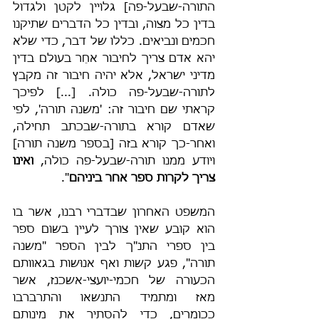
התורה-שבעל-פה] גלויין לקטן ולגדול 
בדין כל מצוה, ובדין כל הדברים שתיקנו 
חכמים ונביאים. כללו של דבר, כדי שלא 
יהא אדם צריך לחיבור אחֵר בעולם בדין 
מדיני ישראל, אלא יהיה חיבור זה מקבץ 
לתורה-שבעל-פה כולה. [...] לפיכך 
קראתי שם חיבור זה: 'משנה תורה', לפי 
שאדם קורא בתורה-שבכתב תחילה, 
ואחר-כך קורא בזה [בספר משנה תורה] 
ויודע ממנו תורה-שבעל-פה כולה, 
ואינו 
צריך לקרות ספר אחר ביניהם
".
המשפט האחרון שבדברי רבנו, אשר בו 
הוא קובע שאין צורך לעיין בשום ספר 
בין ספרי התנ"ך לבין הספר "משנה 
תורה", פגע קשות ואף אנוּשות בגאוותם 
הכעורה של חכמי-יועצי-אשכנז, אשר 
מאז ומתמיד התנשאו והתרברבו 
ככומרים, כדי להסתיר את מינותם 