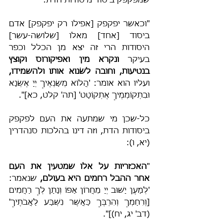
שמפקפק ביסוד מיסודות הדת:
"וכאשר יפקפק [אפילו רק יפקפק] אדם 
ביסוד [אחד] מאלו [שלושה-עשר] 
היסודות הרי זה יצא מן הכלל וכפר 
בעיקר 
ונקרא מין ואפיקורוס וקוצץ 
בנטיעות, וחובה לשׂנוא אותו ולהשמידו,
ועליו הוא אומר: 'הֲלוֹא מְשַׂנְאֶיךָ יְיָ אֶשְׂנָא 
וּבִתְקוֹמְמֶיךָ אֶתְקוֹטָט' [תה' קלט, כא]".
כל-שכן מי שמתעה את העם לפקפק 
ביסודות הדת, וזה דינו בהלכות סנהדרין 
(יא, ו):
"
האכזריות על אלו שמטעין את העם 
אחר ההבל רחמים היא בעולם,
 שנאמר: 
'לְמַעַן יָשׁוּב יְיָ מֵחֲרוֹן אַפּוֹ וְנָתַן לְךָ רַחֲמִים 
[וְרִחַמְךָ וְהִרְבֶּךָ כַּאֲשֶׁר נִשְׁבַּע לַאֲבֹתֶיךָ' 
(דב' יג, יח)]".