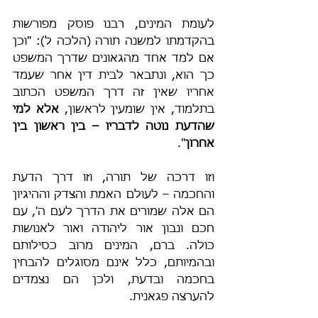
לעומת המינים, רבנו פוסק מפורשות 
בהקדמתו למשנה תורה (הלכה ל): "וכן 
אם למד אחד מהגאונים שדרך המשפט 
כך הוא, ונתבאר לבית דין אחר שעמד 
אחריו שאין זה דרך המשפט הכתוב 
בתלמוד, אין שומעין לראשון, 
אלא למי 
שהדעת נוטה לדבריו – בין ראשון בין 
אחרון
".
וזו דרכה של תורה, וזו דרך הדעת 
והחכמה – לעולם האמת והצדק וההיגיון 
הם אלה שמורים את הדרך לעם ה', עם 
חכם ונבון אור ליהודה ואור לאנושות 
כולה. ברם, המינים מרוב כסילותם 
ובהמיותם, כלל אינם מסוגלים להבחין 
בחכמה ובדעת, ולכן הם נצמדים 
להערצה פגאנית.