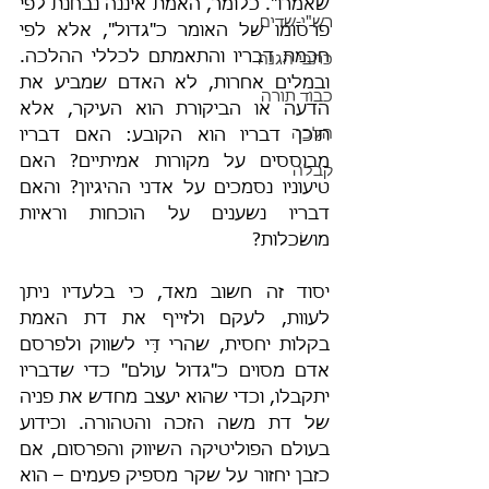
שאמרו". כלומר, האמת איננה נבחנת לפי 
רש"י-שדים
פרסומו של האומר כ"גדול", אלא לפי 
חכמת דבריו והתאמתם לכללי ההלכה. 
כתבי הגנה
ובמלים אחרות, לא האדם שמביע את 
כבוד תורה
הדעה או הביקורת הוא העיקר, אלא 
הלכה
תוכן דבריו הוא הקובע: האם דבריו 
מבוססים על מקורות אמיתיים? האם 
קבלה
טיעוניו נסמכים על אדני ההיגיון? והאם 
דבריו נשענים על הוכחות וראיות 
מושׂכלות?
יסוד זה חשוב מאד, כי בלעדיו ניתן 
לעוות, לעקם ולזייף את דת האמת 
בקלות יחסית, שהרי דַּי לשווק ולפרסם 
אדם מסוים כ"גדול עולם" כדי שדבריו 
יתקבלו, וכדי שהוא יעצב מחדש את פניה 
של דת משה הזכה והטהורה. וכידוע 
בעולם הפוליטיקה השיווק והפרסום, אם 
כזבן יחזור על שקר מספיק פעמים – הוא 