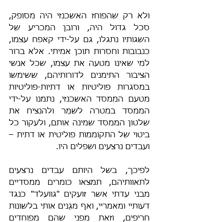
ולא רק שהפוחז האשכנזי היה מסופק, 
סכל גדול היה, ורובן המכריע של 
השגותיו נתגלו, גם על-ידי קאפח עצמו, 
כנבובות וחסרות תוכן אמיתי. אלא ברור 
למי שאינו מטעה את עצמו, שכל אנשי 
הציבור התימנים לדורותיהם, ששימשו 
במסגרות פוליטיות או דתיות-פוליטיות 
מטעם הממסד האשכנזי, נתמנו על-ידי 
הממסד במטרה לשמֵּר ולהנציח את 
שלטון הממסד שמינה אותם, ולעקור כל 
ביטוי של התקוממות פוליטית או דתית – 
ועבדים נרצעים ושפלים היו.
לפיכך, בשל היותם עבדים נרצעים 
לתאוותיהם, תמצאו כומרים ממסדיים 
מבני עדתי אשר זועקים "גוועלד" כנגד 
דעותיי ומאמריי, ואף מגַנים אותי בלשונות 
חריפים, וזאת מפני שהם מפוחדים 