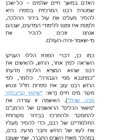
האדם במשך חיים שלמים – כל-שכן 
שמטרת רבנו המרכזית בספרו היא 
להסיר מעלינו את עול בירור ההלכה, 
ולפַנות את זמננו ללימודי המדעים, שבהם 
אנחנו זוכים להכיר את 
מי-שאמר-והיה-העולם.
כמו כן, דברי הפוחז הללו העניקו 
השראה למין אחֵר, הרוֹש, להאשים את 
רבנו שהוא המציא הלכות מדעתו 
"כמתנבא מפי הגבורה". כלומר, לפי 
הרוֹש רבנו עזב את ספרות חז"ל ונטש 
מקור מים חיים (ראו: 
"שיקוץ קנייבסקי 
מכה שנית"
). האשמה זו עוררה את 
"נושאי הכלים" הראשונים של הרמב"ם 
להתמקד ולהתרכז בבירור מקורותיו 
התלמודיים של רבנו, כדי להסיר מעליו 
את לעזו של הרוֹש וחבר מרעיו. ברם, 
במהלך מאות השנים התברר, שמי שעזבוּ 