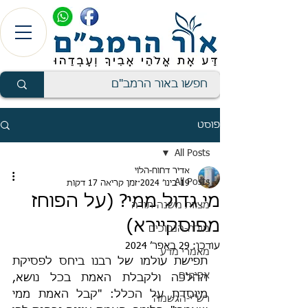
פוסט
All Posts
אדיר דחוח-הלוי
All Posts
19 בינו׳ 2024
זמן קריאה 17 דקות
מי גדול ממי? (על הפוחז
מצוות משנה-תורה
מפוסקיירא)
מורה-הנבוכים
עודכן:
29 באפר׳ 2024
מאמרי מדע
תפישת עולמו של רבנו ביחס לפסיקת 
אפיקים
ההלכה ולקבלת האמת בכל נושא, 
מיוסדת על הכלל: "קבל האמת ממי 
רש"י-הגשמה