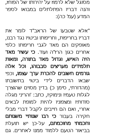
מסוגל שלא לרמוז על יהירותו של הפוחז, 
והנה דבריו הפתלתלים במבואו לספר 
המדע (עמ' כה):
"אלא שטבעוֹ של הראב"ד לומר את 
דבריו בחריפות, וחריפותו וביטויו נגד רבנו, 
מאופקים הם מאד לגבי חריפותו כלפי 
אחרים כגון הרז"ה ועוד. 
כי עשיר מאד 
היה האיש, וגדול מאד בתורה, ומאות 
תלמידים מעריצים סבבוהו, וכל אלה 
גורמים חשובים להכרת ערך עצמו, 
וכפי 
שבאו הדברים לידי ביטוי בתשובתו 
(מהדורתי, סימן כ) בדין מסוים שהוצרך 
לגלות טעמיו ונימוקיו, כתב: 'והריני מגלה 
סודותיו ומצפוניו להיות למופת לבאים 
אחרי, ואם הם חייבים לקבל דברי מבלי 
חקירה בעבור 
כי רבו שנותיי משנותם 
וחכמתי מחוכמתם, 
על-כן יש תועלת 
בביאור הטעם ללמוד ממנו לאחרים. גם 