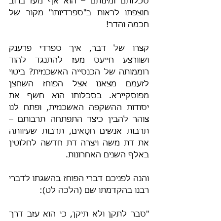
סכלותם ומינותם – הוא אף מעז ברוב 
חוצפתו לראות ב"ספרדיותו" מקור של 
חכמה והדר!
קצרו של דבר, איך ספרדי פרענק 
ושוורצע חייעס מעז להתנגד להוד 
רוממותה של הכנסייה האשכנזית? ביטוי 
לזעמם מצאנו אצל הפוחז השחצן 
מפוסקיירא. בסכלותו הוא חשף את 
יסודות ההשקפה האשכנזית, ופתח לנו 
צוהר להבין כיצד התפתחה תרבותם – 
תרבות אנשים חטָּאים, תרבות שעיוותה 
את דת משה ויצרה דת חדשה לחלוטין 
באלף השנים האחרונות.
והנה לפניכם דברי הפוחז בהשגתו לדברי 
רבנו בהקדמתו שם (הלכה לט):
"סבר לתקן ולא תיקן, כי הוא עזב דרך 