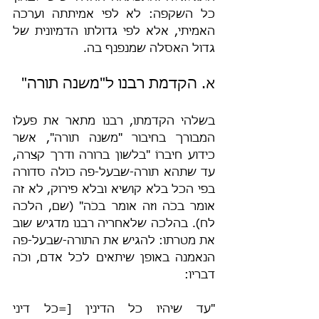
כל השקפה: לא לפי אמיתתה וערכה 
האמיתי, אלא לפי גדולתו הדמיונית של 
גדול האסלה שמנפנף בה.
א. הקדמת רבנו ל"משנה תורה"
בשלהי הקדמתו, רבנו מתאר את פעלו 
המבורך בחיבור "משנה תורה", אשר 
כידוע חיברוֹ "בלשון ברורה ודרך קצרה, 
עד שתהא תורה-שבעל-פה כולה סדורה 
בפי הכל בלא קושיא ובלא פירוק, לא זה 
אומר בכֹה וזה אומר בכֹה" (שם, הלכה 
לח). בהלכה שלאחריה רבנו מדגיש שוב 
את מטרתו: להגיש את התורה-שבעל-פה 
הנאמנה באופן שיתאים לכל אדם, וכֹה 
דבריו:
"עד שיהיו כל הדינין [=כל דיני 