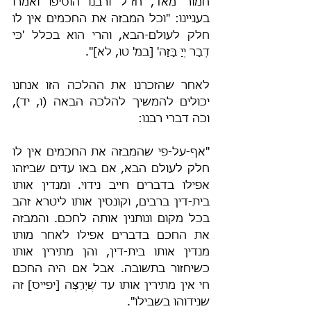
חמור מאד, חז"ל ורבנו הוסיפו ואמרו 
בעניינו: "וכל המבזה את החכמים אין לו 
חלק לעולם-הבא, והרי הוא בכלל 'כִּי 
דְבַר יְיָ בָּזָה' [במ' טו, לא]".
לאחר שהזכרנו את ההלכה הזו אנחנו 
יכולים להמשיך להלכה הבאה (ו, יד), 
וכֹה דברי רבנו:
"אף-על-פי שהמבזה את החכמים אין לו 
חלק לעולם הבא, אם באו עדים שביזהו 
אפילו בדברים חייב נידוי. ומנדין אותו 
בית-דין ברבים, וקונסין אותו ליטרא זהב 
בכל מקום ונותנין אותה לחכם. והמבזה 
את החכם בדברים אפילו לאחר מותו 
מנדין אותו בית-דין, והן מתירין אותו 
כשיחזור בתשובה. אבל אם היה החכם 
חי אין מתירין אותו עד שֶׁיְּרַצֶּה [יפייס] זה 
שנידוהו בשבילו".