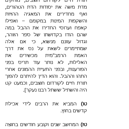
תורת חיים לקורדום חוצבים, מוחקים 
מדת משה את יסודות הדת הטהורים, 
ואף מחדירים את המאגיה ההזיות 
והשקפות המינות במקומם – ואפילו 
קאפח וערוסי החדירו את ההבל במה 
שהם הודו בקדושתו של ספר הזוהר, 
וגדול עוונם מנשוא, כי אם אלה 
שמתיימרים לשאת על נס את דרך 
האמת הרמב"מית מכשירים את 
האלילות, לא נותר עוד תריס בפני 
הפורענות, ובפני התעיית ההמונים אחרי 
התהו וההבל. והוא הדין להיתרם להפוך 
תורת חיים לקורדום חוצבים, וכמעט קט 
היה והשתיל ששתל רבנו נעקר].
טו)
 המביא את הרבים לידי אכילת 
קדשים בחוץ.
טז)
 המחשב שנים וקובע חודשים בחוצה 