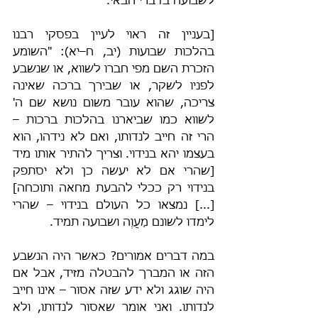
לשבועה בדברי הבאי.
[בעניין זה ראוי לעיין בפסקי רבנו 
בהלכות שבועות (יב, ח–יא): "השומע 
הזכרת השם מפי חברו לשווא, או שנשבע 
לפניו לשקר, או שבירך ברכה שאינה 
צריכה, שהוא עובר משום נושא שם ה' 
לשווא כמו שביארנו בהלכות ברכות – 
הרי זה חייב לנדותו, ואם לא נידהו, הוא 
בעצמו יהא בנידוי. וצריך להתיר אותו מיד 
[שהרי אם לא יעשה כן ולא יסתפק 
בנידוי רק ככלי להבעת מחאה ותוכחה] 
[...] נמצאו כל העולם בנידוי – שהרי 
לימדו לשונם מַעֲוֶה ושבועה תמיד.
במה דברים אמורים? כאשר היה הנשבע 
הזה או המברך להבטלה מזיד, אבל אם 
היה שוגג ולא ידע שזה אסור – אינו חייב 
לנדותו. ואני אומר שאסור לנדותו, ולא 