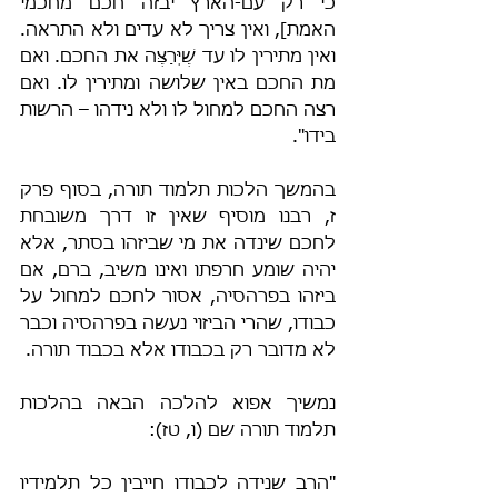
כי רק עם-הארץ יבזה חכם מחכמי 
האמת], ואין צריך לא עדים ולא התראה. 
ואין מתירין לו עד שֶׁיְּרַצֶּה את החכם. ואם 
מת החכם באין שלושה ומתירין לו. ואם 
רצה החכם למחול לו ולא נידהו – הרשות 
בידו".
בהמשך הלכות תלמוד תורה, בסוף פרק 
ז, רבנו מוסיף שאין זו דרך משובחת 
לחכם שינדה את מי שביזהו בסתר, אלא 
יהיה שומע חרפתו ואינו משיב, ברם, אם 
ביזהו בפרהסיה, אסור לחכם למחול על 
כבודו, שהרי הביזוי נעשה בפרהסיה וכבר 
לא מדובר רק בכבודו אלא בכבוד תורה.
נמשיך אפוא להלכה הבאה בהלכות 
תלמוד תורה שם (ו, טז):
"הרב שנידה לכבודו חייבין כל תלמידיו 