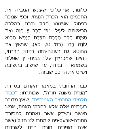
כלומר, אף-על-פי שעונש המבזה את 
החכמים הוא הכָּרת הנצחי, וכפי שנזכר 
בפסוק שציטטו חז"ל ורבנו בהלכה 
הראשונה לעיל: "כִּי דְבַר יְיָ בָּזָה וְאֶת 
מִצְוָתוֹ הֵפַר הִכָּרֵת תִּכָּרֵת הַנֶּפֶשׁ הַהִוא 
עֲו‍ֹנָה בָהּ" (במ' טו, לא), עונשין את 
החוטא גם בעולם-הזה בנידוי חברתי, 
דהיינו שמכריזין עליו בבית-דין שפלוני 
בשמתא – בנידוי, עד שישוב בתשובה 
ויפייס את החכם שביזה.
כבר הרחבתי במאמר הקודם בסדרת 
"מצוות משנה תורה", שכותרתו: 
"כבוד 
תלמידי החכמים האמיתיים"
, שאין מדובר 
בעניינים אלה אלא בחכמי האמת, אנשי 
היושר והצדק אשר נאמנים למסורת 
התורה-שבעל-פה שמסרו לנו חז"ל ואשר 
אינם הופכים תורת חיים לקורדום 