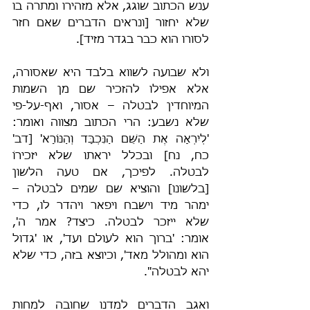
ענש הכתוב שוגג, אלא מזהירו ומתרה בו 
שלא יחזור [ונראים הדברים שאם חזר 
לסורו הוא כבר בגדר מזיד].
ולא שבועה לשווא בלבד היא שאסורה, 
אלא אפילו להזכיר שם מן השמות 
המיוחדין לבטלה – אסור, ואף-על-פי 
שלא נשבע: הרי הכתוב מצווה ואומר: 
'לְיִרְאָה אֶת הַשֵּׁם הַנִּכְבָּד וְהַנּוֹרָא' [דב' 
כח, נח] ובכלל יראתו שלא יזכירוֹ 
לבטלה. לפיכך, אם טעה הלשון 
[בלשונו] והוציא שם שמים לבטלה – 
ימהר מיד וישבח ויפאר ויהדר לו, כדי 
שלא ייזכר לבטלה. כיצד? אמר ה', 
אומר: 'ברוך הוא לעולם ועד', או 'גדול 
הוא ומהולל מאד', וכיוצא בזה, כדי שלא 
יהא לבטלה".
ואגב הדברים למדנו שחובה למחות 