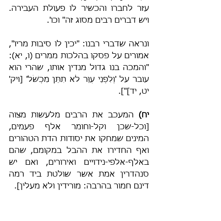
עזר לחברו והכשיר לו פעולת העבירה. 
ויש דברים רבים מסוג זה" וכו'.
ונראה שדברי רבנו: "יכין לו סיבות מריו", 
אמורים על פסקו בהלכות ממרים (ו, יא): 
"והמכה בנו גדול מנדין אותו, שהרי הוא 
עובר על 'וְלִפְנֵי עִוֵּר לֹא תִתֵּן מִכְשֹׁל' [ויק' 
יט, יד]"].
יח)
 המעכב את הרבים מלעשות מצוה 
[וכל-שכן וקל-וחומר אלף פעמים, 
המינים שמחקו את יסודות הדת הטהורים 
ואף החדירו את ההבל במקומם, שהם 
באלף-אלפי-נידויים ואירורים, ואם יש 
סנהדרין אמת אשר שולטת ביד רמה 
דינם חמור בהרבה: מורידין ולא מעלין].
יט)
 טבח [=שוחט] שיצאת טרפה מתחת 