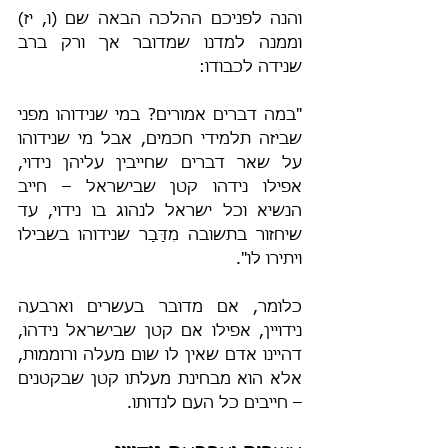
והנה לפניכם ההלכה הבאה שם (ו, יז) 
וממנה למדנו שמדובר אך ורק ברב 
שנידה לכבודו:
"במה דברים אמורים? במי שנידוהו מפני 
שביזה תלמידי חכמים, אבל מי שנידוהו 
על שאר דברים שחייבין עליהן נידוי, 
אפילו נידהו קטן שבישראל – חייב 
הנשיא וכל ישראל לנהוג בו נידוי, עד 
שיחזור בתשובה מִדָּבָר שנידוהו בשבילו 
ויתירו לו".
כלומר, אם מדובר בעשרים וארבעה 
נידויין, אפילו אם קטן שבישראל נידהו, 
דהיינו אדם שאין לו שום מעלה ורוממות, 
אלא הוא מבחינת מעלתו קטן שבקטנים 
– חייבים כל העם לנדותו.