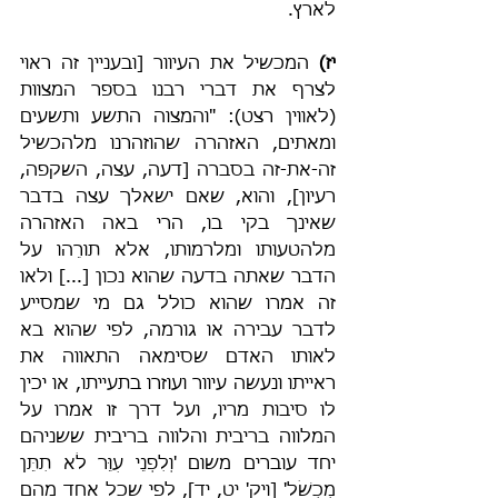
לארץ.
יז)
 המכשיל את העיוור [ובעניין זה ראוי 
לצרף את דברי רבנו בספר המצוות 
(לאווין רצט): "והמצוה התשע ותשעים 
ומאתים, האזהרה שהוזהרנו מלהכשיל 
זה-את-זה בסברה [דעה, עצה, השקפה, 
רעיון], והוא, שאם ישאלך עצה בדבר 
שאינך בקי בו, הרי באה האזהרה 
מלהטעותו ומלרמותו, אלא תורֵהו על 
הדבר שאתה בדעה שהוא נכון [...] ולאו 
זה אמרו שהוא כולל גם מי שמסייע 
לדבר עבירה או גורמה, לפי שהוא בא 
לאותו האדם שסימאה התאווה את 
ראייתו ונעשה עיוור ועוזרו בתעייתו, או יכין 
לו סיבות מריו, ועל דרך זו אמרו על 
המלווה בריבית והלווה בריבית ששניהם 
יחד עוברים משום 'וְלִפְנֵי עִוֵּר לֹא תִתֵּן 
מִכְשֹׁל' [ויק' יט, יד], לפי שכל אחד מהם 