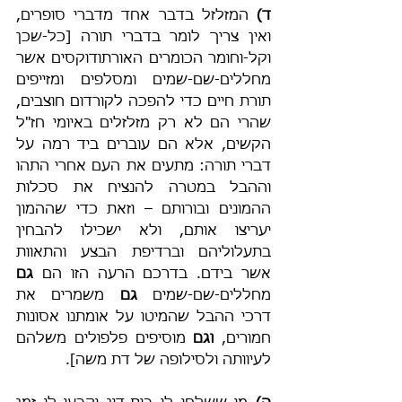
ד)
 המזלזל בדבר אחד מדברי סופרים, 
ואין צריך לומר בדברי תורה [כל-שכן 
וקל-וחומר הכומרים האורתודוקסים אשר 
מחללים-שם-שמים ומסלפים ומזייפים 
תורת חיים כדי להפכה לקורדום חוצבים, 
שהרי הם לא רק מזלזלים באיומי חז"ל 
הקשים, אלא הם עוברים ביד רמה על 
דברי תורה: מתעים את העם אחרי התהו 
וההבל במטרה להנציח את סכלות 
ההמונים ובורותם – וזאת כדי שההמון 
יעריצו אותם, ולא ישכילו להבחין 
בתעלוליהם וברדיפת הבצע והתאוות 
אשר בידם. בדרכם הרעה הזו הם 
גם
מחללים-שם-שמים 
גם
 משמרים את 
דרכי ההבל שהמיטו על אומתנו אסונות 
חמורים, 
וגם
 מוסיפים פלפולים משלהם 
לעיוותה ולסילופה של דת משה].