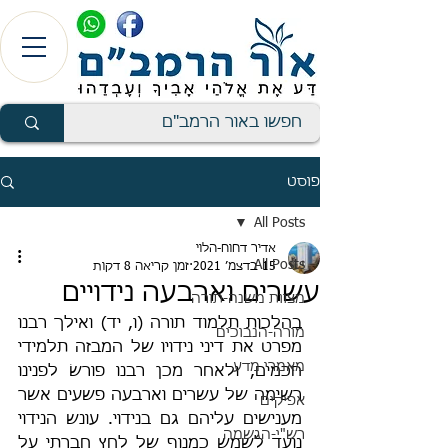
פוסט
All Posts
אדיר דחוח-הלוי
All Posts
15 בדצמ׳ 2021
זמן קריאה 8 דקות
עשרים וארבעה נידויים
מצוות משנה-תורה
בהלכות תלמוד תורה (ו, יד) ואילך רבנו 
מורה-הנבוכים
מפרט את דיני נידויו של המבזה תלמידי 
מאמרי מדע
חכמים, ולאחר מכן רבנו פורשׂ לפנינו 
רשימה של עשרים וארבעה פשעים אשר 
אפיקים
מענישים עליהם גם בנידוי. עונש הנידוי 
רש"י-הגשמה
נועד לשמש כמנוף של לחץ חברתי על 