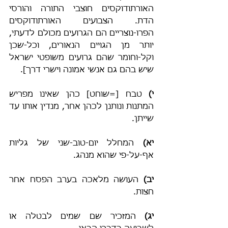
האורתודוקסים חוצבי התורה והורסי 
הדת. הצבועים האורתודוקסים 
הפרו-נוצריים הם הגרועים מכולם לדעתי, 
יותר מן הגויים הנאורים, וכל-שכן 
וקל-וחומר שהם גרועים משופטי ישראל 
שיש בהם גם אנשי אמונה וישרי דרך].
י)
 טבח [=שוחט] כהן שאינו מפריש 
המתנות ונותנן לכהן אחר, מנדין אותו עד 
שייתן.
יא)
 המחלל יום-טוב-שני של גליות 
אף-על-פי שהוא מנהג.
יב)
 העושה מלאכה בערב הפסח אחר 
חצות.
יג)
 המזכיר שם שמים לבטלה או 