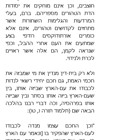
חוצבים, וכן אינם מוחקים את יסודות 
הדת הטהורים מספריהם. ברם, בעלי 
המרדעות והגלימות השחורות אשר 
מתחזים לקדושים וטהורים, אינם אלא 
כומרים אורתודוקסים רודפי בצע 
שמתעים את העם אחרי ההבל, וכפי 
שנראה לקמן, הם אלה אשר ראויים 
לכרת ולנידוי.
ולא רק בית-דין מנדין את מי שמבזה את 
חכמי האמת, גם חכם יחידי רשאי לנדות 
לכבודו את עם-הארץ שביזה אותו, בין 
שעם-הארץ ביזה אותו בסתר ובין שביזה 
אותו בפרהסיה, וכֹה דברי רבנו בהלכה 
הבאה שם (תלמוד תורה ו, טו):
"וכן החכם עצמו מנדה לכבודו 
לעם-הארץ שהפקיר בו [ונאמר עם הארץ 