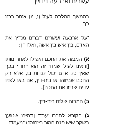
עשרים וארבעה נידויין
בהמשך ההלכה לעיל (ו, יז) אומר רבנו 
כך:
"על ארבעה ועשרים דברים מנדין את 
האדם, בין איש בין אשה, ואלו הן:
א)
 המבזה את החכם ואפילו לאחר מותו 
[וראינו לעיל שנידוי זה הוא ייחודי בכך 
שאין כל אדם יכול לנדות בו, אלא רק 
החכם שביזוהו או בית-דין, אם באו לפניו 
עדים שביזו את החכם].
ב)
 המבזה שלוח בית-דין.
ג)
 הקורא לחברו 'עבד' [דהיינו שטוען 
בשקר שיש פגם חמור בייחוסו ובמעמדו].