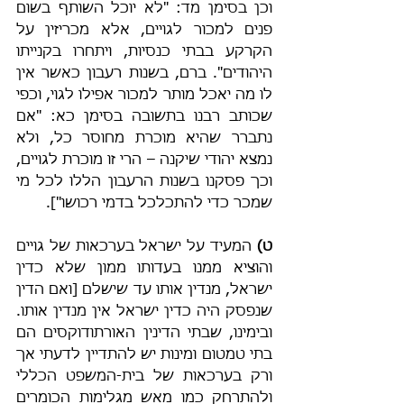
וכן בסימן מד: "לא יוכל השותף בשום 
פנים למכור לגויים, אלא מכריזין על 
הקרקע בבתי כנסיות, ויתחרו בקנייתו 
היהודים". ברם, בשנות רעבון כאשר אין 
לו מה יאכל מותר למכור אפילו לגוי, וכפי 
שכותב רבנו בתשובה בסימן כא: "אם 
נתברר שהיא מוכרת מחוסר כל, ולא 
נמצא יהודי שיקנה – הרי זו מוכרת לגויים, 
וכך פסקנו בשנות הרעבון הללו לכל מי 
שמכר כדי להתכלכל בדמי רכושו"].
ט)
 המעיד על ישראל בערכאות של גויים 
והוציא ממנו בעדותו ממון שלא כדין 
ישראל, מנדין אותו עד שישלם [ואם הדין 
שנפסק היה כדין ישראל אין מנדין אותו. 
ובימינו, שבתי הדינין האורתודוקסים הם 
בתי טמטום ומינות יש להתדיין לדעתי אך 
ורק בערכאות של בית-המשפט הכללי 
ולהתרחק כמו מאש מגלימות הכומרים 