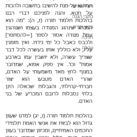
החוטא על-מנת להשיבו בתשובה ולהכות 
רש"י-שדים
על חטא. והנה לפניכם דברי רבנו 
כתבי הגנה
בהלכות תלמוד תורה (ז, ה): "מה הוא 
כבוד תורה
המנהג שינהוג המנודה בעצמו ושנוהגין 
עמו? מנודה אסור לספר [=להסתפר] 
הלכה
ולכבס כאבל כל ימי נידויו. ואין מזמנין 
קבלה
עליו, ולא כוללין אותו בעשרה לכל דבר 
שצריך עשרה, ולא יושבין עמו בארבע 
אמות" וכו'. אין ספק אפוא, שמדובר 
במנוף לחץ מאד משמעותי על האדם, 
שהרי האדם מטבעו הוא יצור 
חברתי-קהילתי, והגבלות שכאלה הינן 
בלתי נסבלות לרובם המכריע של בני 
האדם.
בהלכות תלמוד תורה (ו, יג) למדנו שעוון 
גדול הוא לבזות את אנשי האמת תלמידי 
החכמים האמיתיים, ומכיוון שמדובר בעוון 