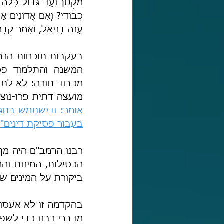
עָנֵה דָנִיֵּאל, וְאָמַר קֳדָם
מועצה דתית פרו-נוצ
אומר: וּדְיִשְׁתַּמַּשׁ בְּתַ
בעבור פסיקת דינים"
 
ביקורת על המינים שמ
מדברי רבנו כדי לשפ