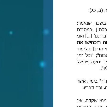
 (ב, כג):
"לפי שאינו מותר בתורתנו בשום פנים ללמֵּד מקצוע ממקצועות חכמת התורה בשכר, שנאמר: 
'וְאֹתִי צִוָּה יְיָ בָּעֵת הַהִוא לְלַמֵּד אֶתְכֶם חֻקִּים וּמִשְׁפָּטִים' וכו' [דב' ד, יד] ובא בקבלה [=במסורת 
התורה-שבעל-פה איש מפי איש עד משה רבנו ע"ה]: 'מה אני בחינם אף אתם בחינם' [...] ואני 
שעיוורה אותם התאווה והכחישו את 
 והנהיגו לעצמם הקצבות [תקציבים] בעד המשפטים [פסיקת הדין בבתי-הדין] והלימוד 
[לימוד התורה] ונתלו בראיות קלושות. ונדבר בעניין זה במקומו במסכת אבות"; "וכל זמן 
שהאדם מוצא את עצמו [...] נוטה כלפי התאווה והתענוגות [...] הרי הוא תמיד יטעה וייכשל 
ו
".
והנה גם דברי רבנו באיגרתו לתלמידו (עמ' קלא), שם הוא מתאר את "גדולי הדור" בימיו, אשר 
וכֹה דבריו:
 ממנו ממי שקדם, אין 