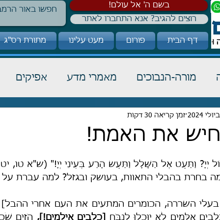
!בשם ה' אל עולם
רוצים להגיב? אנא התחברו לאתר
דף הבית
פורום
מעט עלינו
מתורת רס"ג
מורה-הנבוכים
מאמרי מדע
אפיקים
כבוד תורה
זמן קריאה 30 דקות
הלכה
קבלה
חיש את האמת!
 בחרת בהבלי התאוות, בעושק ובגזל? למה עברת על ד
ָבִים אִלְּמִים לֹא יוּכְלוּ לִנְבֹּחַ 
[כלבים אילמים!],