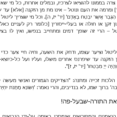
וְהָיָה יְיָ מִבְטַחוֹ' [יר' יז, ז]".
רוך שמו, לא בנדיבים, והרי נאמר: 'וְשׂוֹנֵא מַתָּנֹת יִחְיֶה
 את התורה-שבעל-פה!