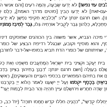
בים עזי נפש!]
זאת] לֹא יָדְעוּ הָבִין [סוטים מדרך האמת], כֻּלָּם לְדַרְ
ִסְתַּכָּלָא, כֻּלְּהוֹן גְּבַר לָקֳבֵיל אוֹרְחֵיהּ גְּלוֹ, 
גְּבַר לְמִיבַּז מָמוֹנֵיהּ
, שחיתותם של כומרי הדת תביא בסופו-של-דבר לחורבן
נים את בתיהם המפוארים בכספי העניים והעשוקים], רָאשֶׁיהָ בְּשׁ
ְבִיאֶיהָ בְּכֶסֶף יִקְסֹמוּ
וֹן שָׂדֶה תֵחָרֵשׁ וִירוּשָׁלִַם עִיִּין תִּהְיֶה וְהַר הַבַּיִת לְבָמוֹת יָעַר