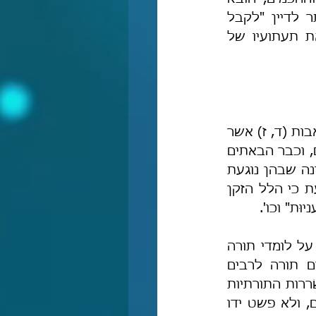
לידיעתי שרצון ערוסי מעז לתעתע, להכחיש את האמת ואף לקבוע שמותר לדיין "לקבל 
תגמול מממסד רבני". ובכן, במאמר זה נבחן לאור אדני ההלכה והדעת את תעתועיו של 
נחל אפוא, בשיעורו הארוך שם, ערוסי קורא את דברי רבנו המכוֹננים במסכת אבות (ד, ז) אשר 
מכֻוונים כנגד הנהנים מכבוד תורה – דברי רבנו חדים וברורים ידועים ומפורשים, וכבר הבאתים 
במאמרים שנכתבו בנושא. לאחר דברי רבנו ערוסי פורשׂ את טענותיו, והראשונה שבהן נוגעת 
להלל הזקן. על הלל הזקן אומר רבנו בפירושו למסכת אבות שם: "וכבר ידעת כי הלל הזקן 
ּת" וכו'.
ל לומדי תורה 
 לקבל כסף על-כך שהם לומדים תורה או על-כך שהם מלמדים תורה לרבים 
[וכלשון רבנו]: 'וקבעו לעצמם זכויות על היחידים ועל הקהילות, ועשו את השׂררות התורתיות 
חוקי מוכסים'. והרי הלל הזקן, לפני שנתמנה לנשיא ישראל עבד כחוטב עצים, ולא פשט ידו 