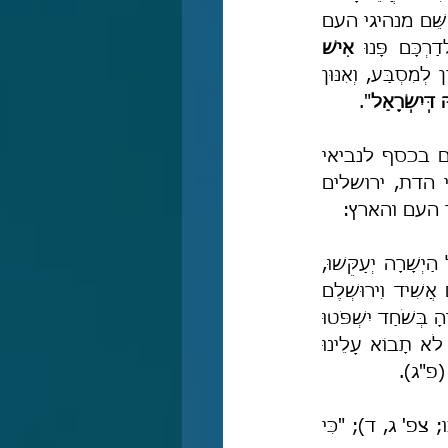
 לֹא יָדְעוּ שָׂבְעָה, וְהֵמָּה רֹעִים [והם אנשי השֵּׁם מנהיגי העם 
כָּם פָּנוּ 
אִישׁ 
" (יש' נו). ושם תרגם יונתן ע"ה: "וְכַלְבַּיָא תַּקִּיפֵי נַפְשָׁן לָא יָדְעִין לְמִסְבַּע, וְאִנּוּן 
 דְּיִשְׂרָאֵל
".
והנה לפניכם גם דברי מיכה הנביא, אשר משווה בין הכוהנים שפוסקים דינים בכסף לנביאי 
השקר הקוסמים בכסף, והוא מוסיף וקובע, שבגלל רדיפת הבצע של כומרי הדת, ירושלים 
 העם והארץ:
"שִׁמְעוּ נָא זֹאת רָאשֵׁי בֵּית יַעֲקֹב וּקְצִינֵי בֵּית יִשְׂרָאֵל הַמֲתַעֲבִים מִשְׁפָּט וְאֵת כָּל הַיְשָׁרָה יְעַקֵּשׁוּ, 
בֹּנֶה צִיּוֹן בְּדָמִים וִירוּשָׁלִַם בְּעַוְלָה [ושם תרגם יונתן: 'דְּבָנַן בָּתֵּיהוֹן בְּצִיוֹן בְּדַם אֲשִׁיד וִירוּשְׁלֶם 
ֹחַד יִשְׁפֹּטוּ 
 וְעַל יְיָ יִשָּׁעֵנוּ לֵאמֹר הֲלוֹא יְיָ בְּקִרְבֵּנוּ לֹא תָבוֹא עָלֵינוּ 
" (פ"ג).
"כֹּהֲנֶיהָ חָמְסוּ תוֹרָתִי וַיְחַלְּלוּ קָדָשַׁי", "כֹּהֲנֶיהָ חִלְּלוּ קֹדֶשׁ חָמְסוּ תּוֹרָה" (יח' כב, כו; צפ' ג, ד); "כִּי 