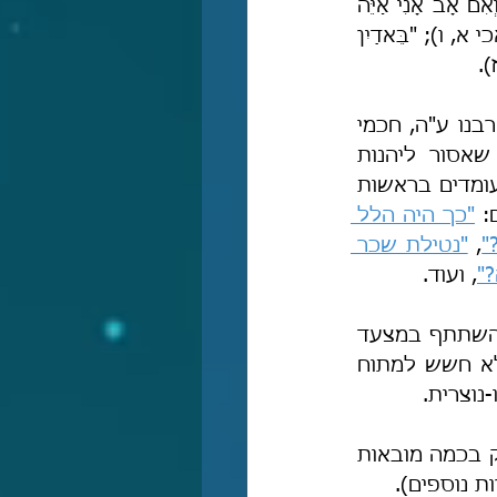
מִקָּטֹן וְעַד גָּדוֹל כֻּלֹּה בֹּצֵעַ בָּצַע מִנָּבִיא וְעַד כֹּהֵן כֻּלֹּה עֹשֶׂה שָּׁקֶר" (יר' ח, י); "וְאִם אָב אָנִי אַיֵּה 
כְבוֹדִי? וְאִם אֲדוֹנִים אָנִי אַיֵּה מוֹרָאִי? אָמַר יְיָ צְבָאוֹת לָכֶם הַכֹּהֲנִים בּוֹזֵי שְׁמִי" (מלאכי א, ו); "בֵּאדַיִן 
ז).
בעקבות תוכחות הנביאים ומסורת התורה-שבעל-פה איש-מפי-איש עד משה רבנו ע"ה, חכמי 
המשנה והתלמוד פסקו מפורשות ובביטויים נחרצים, חדים וחד-משמעיים שאסור ליהנות 
מכבוד תורה: לא לתלמידים ולא למורים ולא לדיינים ולא לכומרים שׂכירים שעומדים בראשות 
: 
"כך היה הלל 
"
, 
"נטילת שכר 
"
, ועוד.
רבנו הרמב"ם היה מן השׂרידים אשר ה' קורא. הוא היה מן הבודדים אשר לא השתתף במצעד 
הכסילות, המינות והחרפה של גדולי-האסלה באלף השנים האחרונות, ואף לא חשש למתוח 
נוצרית.
בהקדמה זו לא אעסוק בהרחבה בדברי חז"ל והרמב"ם בעניינים אלה, ואסתפק בכמה מובאות 
 נוספים).