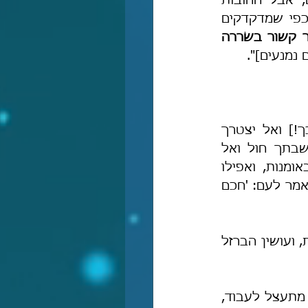
יראת שמים אצלם אלא להימנע מן החמורות, כפי שהדבר אצל ההמונים, אבל החובות 
המידותיות אינם סוברים שהם מחובות הדת, ואף אינם מדקדקים בדבריהם כפי שמדקדקים 
ורוב אנשי הדת מבעלי השׂררה הללו כאשר הדבר קשור בשׂררה 
נמנעים]".
"לעולם ידחוק אדם עצמו [=יחיה בדוחק] ויתגלגל בצער [=עד כדי כך!] ואל יצטרך 
לבריות, ואל ישליך אדם עצמו על הציבור. וכן ציוו חכמים ואמרו: 'עשה שבתך חול ואל 
תצטרך לבריות' [פסחים קיג ע"א]. ואפילו היה חכם ומכובד וְהֶעֱנִי יעסוק באומנות, ואפילו 
באומנות מנוולת, ולא יצטרך לבריות. מוטב לפשוט עורות הנבלות בשוק ולא יאמר לעם: 'חכם 
"גדולי החכמים – היו מהן חוטבי עצים, ונושאי הקורות, ושואבי המים לַגַּנּוֹת, ועושין הברזל 
 "כל מי שאינו צריך ליטול [דהיינו מי שיש לו כוח לעבוד ולהתפרנס והוא מתעצל לעבוד, 