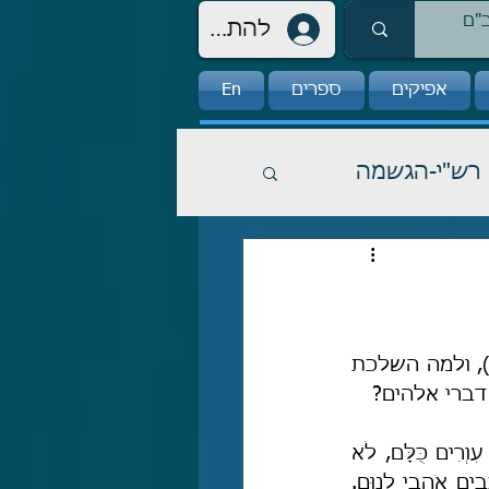
להתחברות
אפיקים
ספרים
En
רש"י-הגשמה
"וְלָמָּה לֹא שָׁמַעְתָּ בְּקוֹל יְיָ? וַתַּעַט אֶל הַשָּׁלָל וַתַּעַשׂ הָרַע בְּעֵינֵי יְיָ!" (ש"א טו, יט), ולמה השלכת 
ברי אלהים?
"צֹפָיו [=מנהיגי הדת בעלי השׂררה, הכומרים המתעים את העם אחרי ההבל] עִוְרִים כֻּלָּם, לֹא 
 הֹזִים שֹׁכְבִים אֹהֲבֵי לָנוּם. 