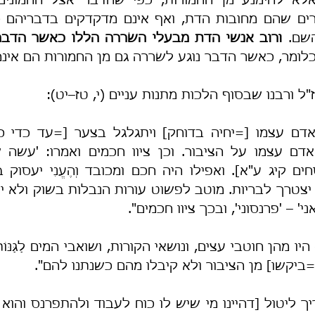
שם. 
לומר, כאשר הדבר נוגע לשׂררה גם מן החמורות הם אינם 
ל ורבנו שבסוף הלכות מתנות עניים (י, טז–יט):
אני' – 'פרנסוני', ובכך ציוו חכמים".
[=ביקשו] מן הציבור ולא קיבלו מהם כשנתנו להם".