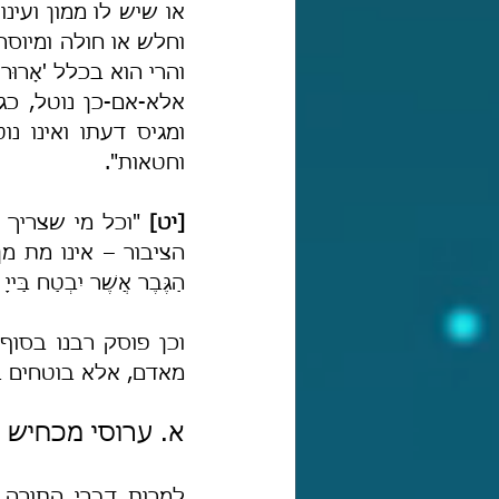
וחטאות".
[יט] 
הַגֶּבֶר אֲשֶׁר יִבְטַח בַּייָ 
מאדם, אלא בוטחים בה' ב
א. ערוסי מכחיש