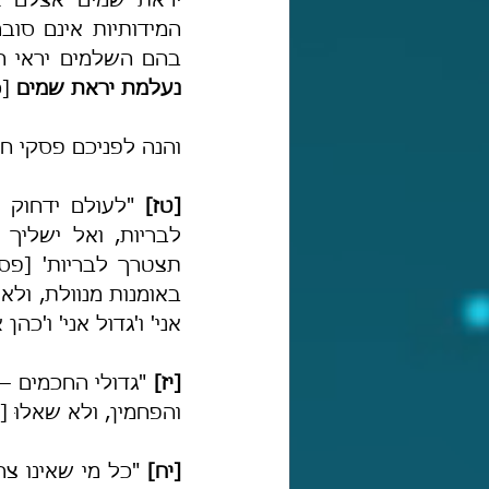
בהם השלמים יראי ה
נעלמת יראת שמים 
[כ
והנה לפניכם פסקי חז"
[טז] 
אני' ו'גדול אני' ו'כהן 
[יז] 
והפחמין, ולא שאלוּ 
[יח]