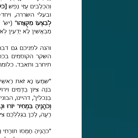
וְהַכְּלָבִים עַזֵּי נֶפֶשׁ 
[כל
ובעלי השׂררה, ויחד-עם-
לְבִצְעוֹ מִקָּצֵהוּ
מַבְאֲשִׁין לָא יָדְעִין לְא
תיחרב ותאבד. כלומר
בְּנִכלִין', דהיינו, הבו
וְכֹהֲנֶיהָ בִּמְחִיר יוֹרוּ וּנ
רָעָה, לָכֵן בִּגְלַלְכֶם צִיּ