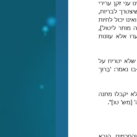
או שיש לו ממון ועינו צרה בממונו להוציאו לצרכיו, ובמלים אחרות, כל מי שאינו עני זקן ערירי 
וחלש או חולה ומיוסר] ומרמה את העם ונוטל – אינו מת מן הזקנה [אלא] עד שיצטרך לבריות, 
והרי הוא בכלל 'אָרוּר הַגֶּבֶר אֲשֶׁר יִבְטַח בָּאָדָם' [יר' יז, ה]. וכל מי שצריך ליטול ואינו יכול לחיות 
אלא-אם-כן נוטל, כגון זקן או חולה או בעלי-ייסורין [כלומר רק לעניים כאלה מותר ליטול], 
ומגיס דעתו ואינו נוטל – הרי זה שופך דמים ומתחייב בנפשו, ואין לו בצערו אלא עוונות 
"וכל מי שצריך ליטול וציער עצמו, ודחק את השעה, וחיה חיי צער כדי שלא יטריח על 
הציבור – אינו מת מן הזקנה עד שיפרנס אחרים משלו, ועליו ועל כל-כיוצא-בו נאמר: 'בָּרוּךְ 
וכן פוסק רבנו בסוף הלכות זכייה ומתנה: "הצדיקים הגמורים ואנשי מעשה לא יקבלו מתנה 
' [מש' טו]".
למרות דברי התורה הנאמנים והמפורשים שנמסרו באומה על-ידי הנביאים והחכמים, הובא 