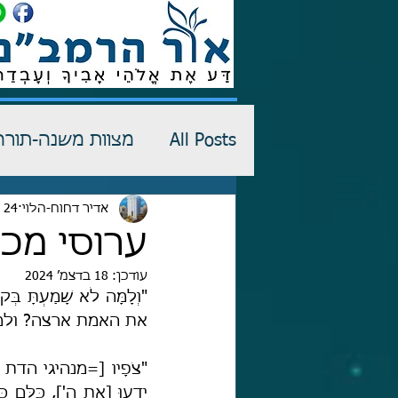
All Posts
מצוות משנה-תורה
רש"י-שדים
אדיר דחוח-הלוי
24 ביולי 2024
כתבי הגנה
ערוסי מכ
עודכן:
18 בדצמ׳ 2024
את האמת ארצה? ולמה
יָדָעוּ [את ה'], כֻּלָּם כְּל