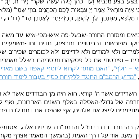
 מַלְכָּא, מַתְּנָתָךְ לָךְ לֶהֶוְיָן, וּנְבָזְבְּיָתָךְ לְאָחֳרָן הַב" (דנ' ה, י
רית – ופירטתי את כל פסקיהם ומוסריהם בשלל מאמרים
גָּא – חָלַף"
, 
"האם מותר לקרוא ליוסף קאפח בשם מארי?
,
"מדוע הרמב"ם התנגד ללקיחת כסף בעבור לימוד תורה?
תיימרים לייצג את אלהים, אף שהפכו את דתנו לדת פרו-
וך מעט אור על דרך האמת (בהמשך המאמר אצרף מקורות