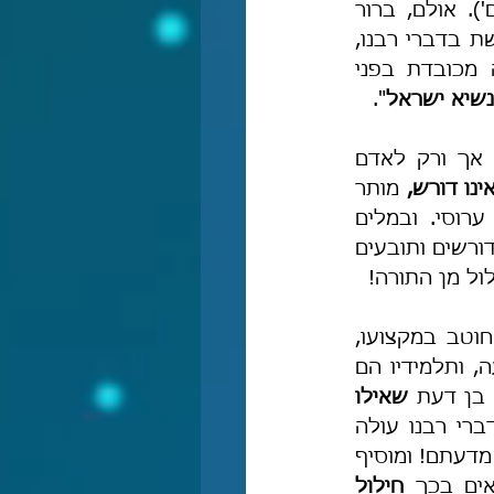
ולא דרש לקבל שכר על-כך שלמד תורה ('מה אני בחינם אף אתם בחינם'). אולם, ברור 
כשנתמנה לנשיא ישראל לא המשיך לעבוד כחוטב עצים, שהרי הלכה מפורשת בדברי רבנו, 
שתלמיד חכמים שמשמש כפרנס לציבור אסור לו לעשות מלאכה שאינה מכובדת בפני 
נשיא ישראל
".
אך ורק לאדם 
ינו דורש, 
מותר 
לו לפשוט את ידו לקופה הציבורית וליטול אפילו משכורות שחיתות, כמו ערוסי. ובמלים 
אחרות, אם יש עסקני ציבור כמו גפני ודרעי וכיו"ב מן השרצים הנגעלים, אשר דורשים ותובעים 
ול מן התורה!
והנה אפוא דברי רבנו בפירושו-למשנה שם: "וכבר ידעת כי הלל הזקן היה חוטב במקצועו, 
חוטב עצים ולומד לפני שמעיה ואבטליון והוא בתכלית העניוּת, ומעלתו ידועה, ותלמידיו הם 
 בן דעת 
שאילו 
 לבני אדם להיטיב לו כי אז לא היו מניחין לו לחטוב עצים". מדברי רבנו עולה 
באופן ברור, שהלל הזקן לא דרש מאומה מבני אדם ואף לא הסכים שיתנו לו מדעתם! ומוסיף 
אים בכך 
חילול 