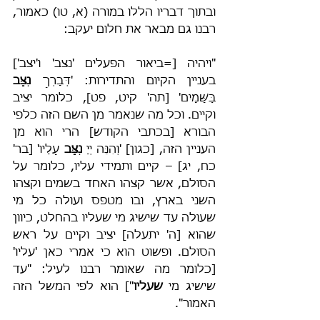
ובתוך דבריו הללו במורה (א, טו) כאמור, 
רבנו גם מבאר את חלום יעקב:
"ויהיה [=ביאור הפעלים 'נצב' ו'יצב'] 
בעניין הקיום והתדירות: 'דְּבָרְךָ 
נִצָּב
בַּשָּׁמָיִם' [תה' קיט, פט], כלומר יציב 
וקיים. וכל מה שנאמר מן השם הזה כלפי 
הבורא [בכתבי הקודש] הרי הוא מן 
העניין הזה, [כגון] 'וְהִנֵּה יְיָ 
נִצָּב
 עָלָיו' [בר' 
כח, יג] – קיים ותמידי עליו, כלומר על 
הסולם, אשר קצהו האחד בשמים וקצהו 
השני בארץ, ובו מטפס ועולה כל מי 
שעולה עד שישיג מי שעליו בהחלט, כיוון 
שהוא [ה' יתעלה] יציב וקיים על ראש 
הסולם. ופשוט הוא כי אמרי כאן 'עליו' 
[כלומר מה שאומר רבנו לעיל: "עד 
שישיג מי 
שעליו
"] הוא לפי המשל הזה 
האמור".