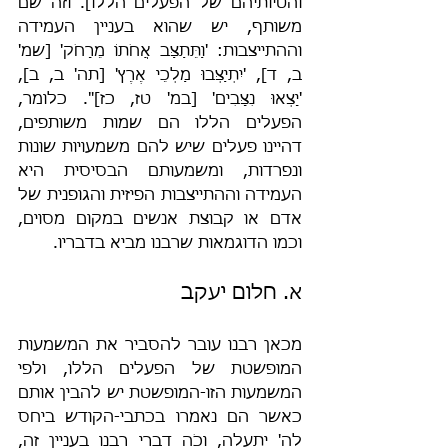
והטיותיהם של הפעלים הללו]. וזה שם 
משותף, יש שהוא בעניין העמידה 
וההתייצבות: 'וַתֵּתַצַּב אֲחֹתוֹ מֵרָחֹק' [שמ' 
ב, ד], 'יִתְיַצְּבוּ מַלְכֵי אֶרֶץ' [תה' ב, ב], 
'יָצְאוּ נִצָּבִים' [במ' טז, כז]". כלומר, 
הפעלים הללו הם שמות משותפים, 
דהיינו פעלים שיש להם משמעויות שונות 
ונפרדות, ומשמעותם הבסיסית היא 
העמידה וההתייצבות הפיזית והגופנית של 
אדם או קבוצת אנשים במקום מסוים, 
וכמו הדוגמאות שרבנו מביא בדבריו.
א. חלום יעקב
מכאן רבנו עובר להסביר את המשמעות 
המופשטת של הפעלים הללו, ולפי 
המשמעות הזו-המופשטת יש להבין אותם 
כאשר הם נאמרו בכתבי-הקודש ביחס 
לה' יתעלה, וכֹה דברי רבנו בעניין זה, 