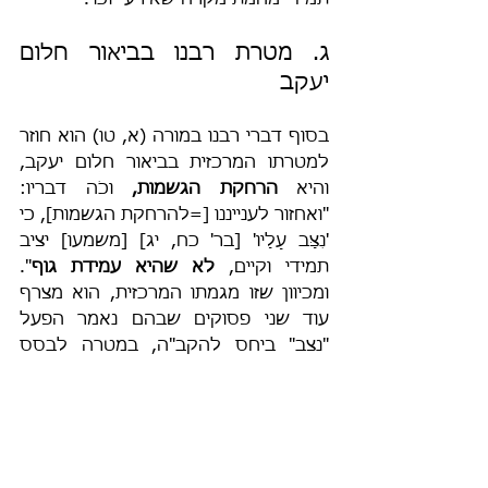
תמידי מחמת מקרה שאירע" וכו'.
ג. מטרת רבנו בביאור חלום 
יעקב
בסוף דברי רבנו במורה (א, טו) הוא חוזר 
למטרתו המרכזית בביאור חלום יעקב, 
והיא 
הרחקת הגשמות,
 וכֹה דבריו: 
"ואחזור לענייננו [=להרחקת הגשמות], כי 
'נִצָּב עָלָיו' [בר' כח, יג] [משמעו] יציב 
תמידי וקיים, 
לא שהיא עמידת גוף
". 
ומכיוון שזו מגמתו המרכזית, הוא מצרף 
עוד שני פסוקים שבהם נאמר הפעל 
"נצב" ביחס להקב"ה, במטרה לבסס 
במחשבתנו את התובנה שהפעלים 
הנדונים שנאמרו ביחס לה' יתעלה לא 
מתארים עמידת גוף, וכֹה דברי רבנו 
במורה שם בצטטוֹ את הפסוק הראשון: 
"ומן העניין הזה 'וְנִצַּבְתָּ עַל הַצּוּר' [שמ' 