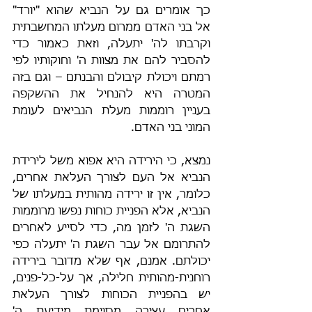
כך אומרים גם על הנביא שהוא "יורד" 
אל בני האדם ממרום מעלתו המחשבתית 
וקרבתו לה' יתעלה, וזאת כאמור כדי 
להסביר להם את מצוות ה' וחוקותיו לפי 
רמתם ויכולת קיבולם והבנתם – וגם בזה 
המטרה היא להנחיל את ההשקפה 
בעניין רוממות מעלת הנביאים לעומת 
המוני בני האדם.
נמצא, כי הירידה היא אפוא משל לירידת 
הנביא אל העם לצורך העלאת אחרים, 
כלומר, אין זו ירידה מהותית במעלתו של 
הנביא, אלא הפניית כוחות נפשו מרוממות 
השגת ה' לזמן מה, כדי לסייע לאחרים 
להתרומם אל עבר השגת ה' יתעלה כפי 
יכולתם. אמנם, אף שלא מדובר בירידה 
רוחנית-מהותית חלילה, אך על-כל-פנים, 
יש בהפניית הכוחות לצורך העלאת 