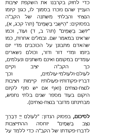
כדי לחזק בקרבנו את השקפת יציבות 
העניין שהם נזכרו בסמוך לו, כגון קיומו 
הנצחי והבלתי משתנה של הקב"ה 
בפסוקים: "הַיֹּשְׁבִי בַּשָּׁמָיִם" (תה' קכג, א), 
"יוֹשֵׁב בַּשָּׁמַיִם" (תה' ב, ד) ועוד, וכמו 
שראינו במאמר שם. ובמלים אחרות, כמו 
שהאדם מתבונן על הכוכבים מדי יום 
ביומו ומדי דור ודור, וכולם נשארים 
עומדים במקומם ואינם משתנים ונעלמים, 
כך הקב"ה יציב וקיים 
לעולם-ולעולמי-עולמים, וכך 
דבריו-פקודותיו-פעולותיו קיימות ויציבות 
לנצח-נצחים (ואף אם יש סוף לקיום 
היקום בעוד מספר שנים בלתי נתפשׂ, 
מבחינתנו מדובר בנצח-נצחים).
לסיכום, 
בפסוק הנדון: "לְעוֹלָם יְיָ דְּבָרְךָ 
נִצָּב בַּשָּׁמָיִם" יוחסה ההתייצבות 
לדברו-פקודתו של הקב"ה כדי ללמד על 