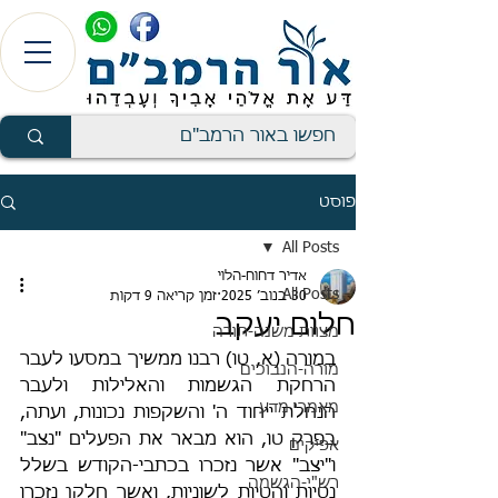
פוסט
All Posts
אדיר דחוח-הלוי
All Posts
30 בנוב׳ 2025
זמן קריאה 9 דקות
חלום יעקב
מצוות משנה-תורה
במורה (א, טו) רבנו ממשיך במסעו לעבר 
מורה-הנבוכים
הרחקת הגשמות והאלילות ולעבר 
מאמרי מדע
הנחלת ייחוד ה' והשקפות נכונות, ועתה, 
בפרק טו, הוא מבאר את הפעלים "נצב" 
אפיקים
ו"יצב" אשר נזכרו בכתבי-הקודש בשלל 
רש"י-הגשמה
נטיות והטיות לשוניות, ואשר חלקן נזכרו 