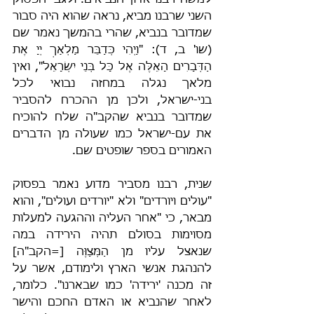
למשה רבנו אדון הנביאים. ולגבי הפסוק 
השני שרבנו מביא, נראה שהוא היה סבור 
שמדובר בנביא, שהרי בהמשך נאמר שם 
(שו' ב, ד): "וַיְהִי כְּדַבֵּר מַלְאַךְ יְיָ אֶת 
הַדְּבָרִים הָאֵלֶּה אֶל כָּל בְּנֵי יִשְׂרָאֵל", ואין 
מלאך נגלה במחזה נבואי לכל 
בני-ישראל, ולכן מן ההכרח להסביר 
שמדובר בנביא שהקב"ה שלח להוכיח 
את עם-ישראל כמו שעולה מן הדברים 
האמורים בספר שופטים שם.
שנית, רבנו מסביר מדוע נאמר בפסוק 
"עולים ויורדים" ולא "יורדים ועולים", והוא 
מבאר, כי "אחר העליה וההגעה למעלות 
מסוימות בסולם תהיה הירידה במה 
שנאצל עליו מן הַמְּצַוֶּה [=הקב"ה] 
להנהגת אנשי הארץ ולימודם, אשר על 
זה מכנה 'ירידה' כמו שבארנו". כלומר, 
לאחר שהנביא או האדם החכם והישר 