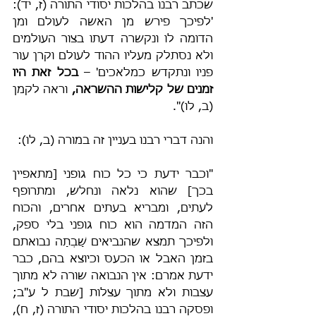
שכתב רבנו בהלכות יסודי התורה (ז, יד): 
'לפיכך פירש מן האשה לעולם ומן 
הדומה לו ונקשרה דעתו בצור העולמים 
ולא נסתלק מעליו ההוד לעולם וקרן עור 
פניו ונתקדש כמלאכים' – 
בכל זאת היו 
זמנים של קלישות ההשראה,
 וראה לקמן 
(ב, לו)".
והנה דברי רבנו בעניין זה במורה (ב, לו):
"וכבר ידעת כי כל כוח גופני [מתאפיין 
בכך] שהוא נלאה ונחלש, ומתרופף 
לעתים, ומבריא בעתים אחרים, והכוח 
הזה המדמה הוא כוח גופני בלי ספק, 
ולפיכך תמצא שהנביאים שָׁבְתָה נבואתם 
בזמן האבל או הכעס וכיוצא בהם, כבר 
ידעת אמרם: אין הנבואה שורה לא מתוך 
עצבות ולא מתוך עצלות [שבת ל ע"ב; 
ופסקה רבנו בהלכות יסודי התורה (ז, ח), 