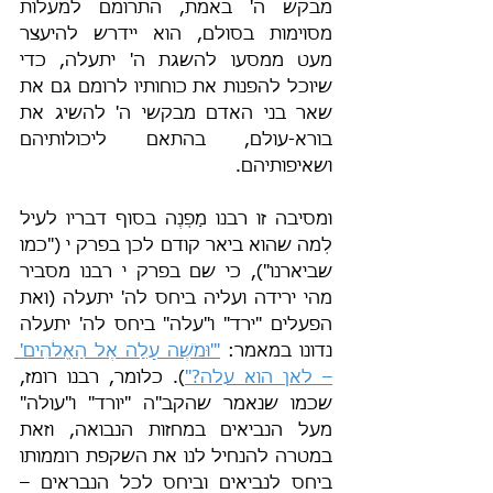
מבקש ה' באמת, התרומם למעלות 
מסוימות בסולם, הוא יידרש להיעצר 
מעט ממסעו להשגת ה' יתעלה, כדי 
שיוכל להפנות את כוחותיו לרומם גם את 
שאר בני האדם מבקשי ה' להשיג את 
בורא-עולם, בהתאם ליכולותיהם 
ושאיפותיהם.
ומסיבה זו רבנו מַפְנֶה בסוף דבריו לעיל 
לְמה שהוא ביאר קודם לכן בפרק י ("כמו 
שביארנו"), כי שם בפרק י רבנו מסביר 
מהי ירידה ועליה ביחס לה' יתעלה (ואת 
הפעלים "ירד" ו"עלה" ביחס לה' יתעלה 
נדונו במאמר: 
"'וּמֹשֶׁה עָלָה אֶל הָאֱלֹהִים' 
– לאן הוא עלה?"
). כלומר, רבנו רומז, 
שכמו שנאמר שהקב"ה "יורד" ו"עולה" 
מעל הנביאים במחזות הנבואה, וזאת 
במטרה להנחיל לנו את השקפת רוממותו 
ביחס לנביאים וביחס לכל הנבראים – 