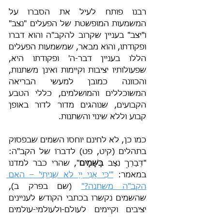
רבנו פותח לעיל את הסברו על 
המשמעות המופשטת של הפעלים "נצב" 
ו"יצב" בעניין שקרוב להקב"ה והוא דברו 
ופקודתו, והוא מבאר, שמשמעות הפעלים 
הללו בעניין דבר-ה' ופקודתו היא, 
שפעולותיו יציבות וקיימות ואינן משתנות, 
והכוונה כמובן למעשי הבריאה 
המשוכללים והמושלמים, כללי הטבע 
הקבועים, שנוהגים מדור לדור באופן 
קבוע וללא שינוי והשתנות.
כמו כן, לא לחינם יוחסו השמים שבפסוק 
בתהלים (קיט, פט) לדברוֹ של הקב"ה: 
"דְּבָרְךָ נִצָּב 
בַּשָּׁמָיִם
", שהרי כבר למדנו 
במאמר: 
"'כִּי אֲנִי יְיָ לֹא שָׁנִיתִי' – האם 
הקב"ה משתנה?"
 (שם בפרק ב), 
שהשמים נקשרו בכתבי הקודש לעניינים 
יציבים וקיימים לעולם-ולעולמי-עולמים 