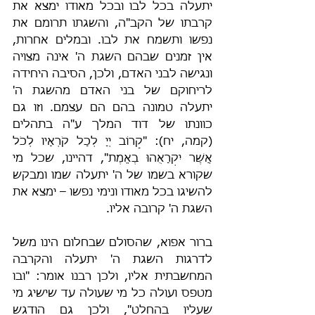
יתעלה בכל לבו ובכל מאודו ימצא את 
קרבתו של הקב"ה, והשגתו תרומם את 
נפשו ותשמח את לבו. ובמלים אחרות, 
אין זמנים שבהם השגת ה' אינה מצויה 
ונגישה לבני האדם, ולכן, הסיבה היחידה 
לריחוקם של בני האדם מהשגת ה' 
יתעלה טמונה בהם הם עצמם. וזו גם 
כוונתו של דוד המלך ע"ה בתהלים 
(קמה, יח): "קָרוֹב יְיָ לְכָל קֹרְאָיו לְכֹל 
אֲשֶׁר יִקְרָאֻהוּ בֶאֱמֶת", דהיינו, שכל מי 
שקורא בשמו של ה' יתעלה שמו ומבקש 
להשיגו בכל מאודו ונימי נפשו – ימצא את 
השגת ה' קרובה אליו.
ברור אפוא, שהסולם שבחלום הינו משל 
לדרגות השגת ה' יתעלה והקרבה 
המחשבתית אליו, ולכן רבנו אומר: "ובו 
מטפס ועולה כל מי שעולה עד שישיג מי 
שעליו בהחלט", ולכן גם הודגש 