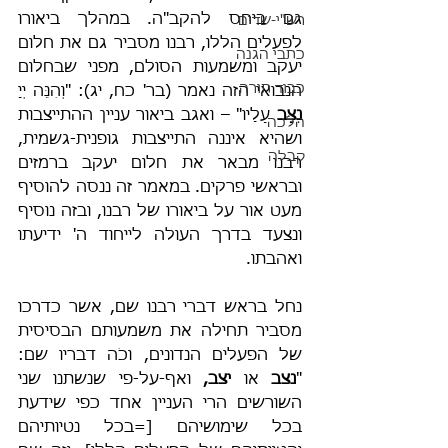
גם ביחס להקב"ה. במהלך ביאורו 
רש"י-שדים
לפעלים הללו, רבנו מסביר גם את חלום 
כתבי הגנה
יעקב ומשמעות הסולם, מפני שבחלום 
כבוד תורה
הנבואי הזה נאמר (בר' כח, יג): "וְהִנֵּה יְיָ 
נִצָּב
 עָלָיו" – ואגב ביאור עניין ההתייצבות 
הלכה
ושהיא איננה התייצבות גופנית-גשמית, 
קבלה
רבנו מבאר את חלום יעקב ברמזים 
ובראשי פרקים. במאמר זה ננסה להוסיף 
מעט אור על ביאורו של רבנו, ובזה נוסיף 
ונצעד בדרך העולה לייחוד ה' ידיעתו 
ואהבתו.
נחל בראש דברי רבנו שם, אשר כדרכו 
מסביר תחילה את משמעותם הבסיסית 
של הפעלים הנדונים, וכֹה דבריו שם: 
"
נצב
 או 
יצב,
 ואף-על-פי שנשתנו שני 
השורשים הרי העניין אחד כפי שידעת 
בכל שימושיהם [=בכל נטיותיהם 