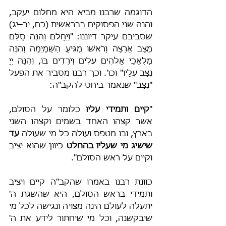
הדוגמה שרבנו מביא היא מחלום יעקב, 
והנה שני הפסוקים בבראשית (כח, יב–יג) 
שסביבם עיקר דיוננו: "וַיַּחֲלֹם וְהִנֵּה סֻלָּם 
מֻצָּב אַרְצָה וְרֹאשׁוֹ מַגִּיעַ הַשָּׁמָיְמָה וְהִנֵּה 
מַלְאֲכֵי אֱלֹהִים עֹלִים וְיֹרְדִים בּוֹ, וְהִנֵּה יְיָ 
נִצָּב עָלָיו" וכו'. וכך רבנו מסביר את הפעל 
"נִצָּב" שנאמר ביחס להקב"ה:
"
קיים ותמידי עליו
 כלומר על הסולם, 
אשר קצהו האחד בשמים וקצהו השני 
בארץ, ובו מטפס ועולה כל מי שעולה 
עד 
שישיג מי שעליו בהחלט
 כיוון שהוא יציב 
וקיים על ראש הסולם".
כוונת רבנו באמרוֹ שהקב"ה קיים ויציב 
ותמידי בראש הסולם, היא שהשגת ה' 
יתעלה לעולם הינה מצויה ונגישה לכל מי 
שיבקשנה, וכל מי שיחתור לידע את ה' 