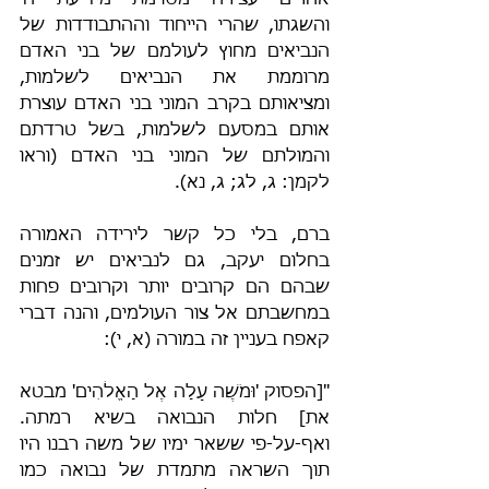
אחרים עצירה מסוימת מידיעת ה' 
והשגתו, שהרי הייחוד וההתבודדות של 
הנביאים מחוץ לעולמם של בני האדם 
מרוממת את הנביאים לשלמות, 
ומציאותם בקרב המוני בני האדם עוצרת 
אותם במסעם לשלמות, בשל טרדתם 
והמולתם של המוני בני האדם (וראו 
לקמן: ג, לג; ג, נא).
ברם, בלי כל קשר לירידה האמורה 
בחלום יעקב, גם לנביאים יש זמנים 
שבהם הם קרובים יותר וקרובים פחות 
במחשבתם אל צור העולמים, והנה דברי 
קאפח בעניין זה במורה (א, י):
"[הפסוק 'וּמֹשֶׁה עָלָה אֶל הָאֱלֹהִים' מבטא 
את] חלות הנבואה בשיא רמתה. 
ואף-על-פי ששאר ימיו של משה רבנו היו 
תוך השראה מתמדת של נבואה כמו 