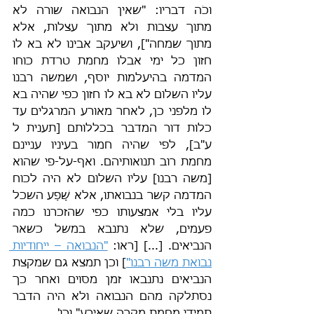
וכֹה דבריו: "שאין הנבואה שורה לא 
מתוך עצבות ולא מתוך עצלות, אלא 
מתוך שמחה"], ושיעקב אבינו לא בא לו 
חזון כל ימי אבלו מחמת טרדת כוחו 
המדמה בהיעלמות יוסף, ושמשה רבנו 
עליו השלום לא בא לו חזון כפי שהיה בא 
לו מלפני כן, לאחר מאורע המרגלים עד 
כלות דור המדבר בכללותם [תענית ל 
ע"ב], לפי שהיה חמור בעיניו עניינם 
מחמת רוב תנואותיהם. ואף-על-פי שהוא 
[משה רבנו] עליו השלום לא היה לכוח 
המדמה קשר בנבואתו, אלא שָׁפַע השכל 
עליו בלי אמצעותו כפי שהזכרנו כמה 
פעמים, שלא נתנבא במשל כשאר 
הנביאים. [...] [ראו: 
"הנבואה – ייחודיות 
נבואת משה רבנו"
] וכן תמצא גם שמקצת 
הנביאים נתנבאו זמן מסוים ואחר כך 
נסתלקה מהם הנבואה ולא היה הדבר 