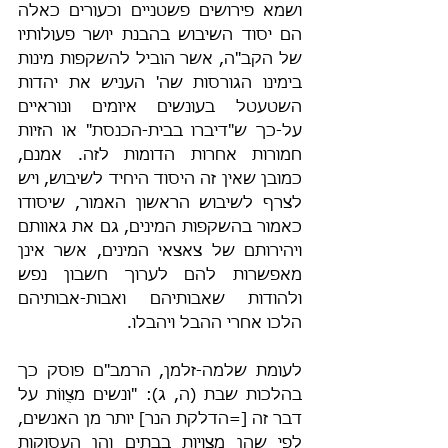
ושמא פירושים פשטניים וכעורים כאלה 
הם יסוד השיבוש בהבנת יושר פעולותיו 
של הקב"ה, אשר הוביל להשקפות מינות 
בימינו הגורסות שה' העניש את יהדות 
השטעטל בעונשים איומים ונוראיים 
על-כך ש"דיברו בבית-הכנסת" או הזיות 
חמורות אחרות הדומות לזה. אמנם, 
כמובן שאין זה היסוד היחיד לשיבוש, ויש 
לצרף לשיבוש הראשון האמור, שיסודו 
כאמור בהשקפות המינים, גם את גאוותם 
ויהירותם של צאצאי המינים, אשר אינן 
מאפשרות להם לערוך חשבון נפש 
ולהודות שאבותיהם ואבות-אבותיהם 
הלכו אחרי ההבל ויהבלו.
לעומת שלמה-זלמן, הרמב"ם פוסק כך 
בהלכות שבת (ה, ג): "ונשים מצֻווֹת על 
דבר זה [=הדלקת הנר] יותר מן האנשים, 
לפי שהן מצויות בבתים והן העסוקות 