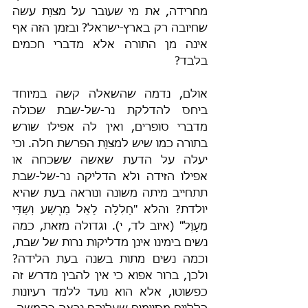
מחרידה, את מי שעובר על מצוַת עשה 
שחיובה רק בארץ-ישראל? ובזמן הזה אף 
אינה מן התורה אלא מדברי חכמים 
בלבד?
אולם, נדמה שהשאלה קשה במיוחד 
ביחס להדלקת נר-של-שבת שכולה 
מדברי סופרים, ואין לה אפילו שורש 
בתורה כמו שיש למצוַת הפרשת חלה. וכי 
יעלה על הדעת שאשה ששכחה או 
אפילו הזידה ולא הדליקה נר-של-שבת 
תתחייב מיתה משונה ונוראה בעת שהיא 
יולדת? והלא "חָלִלָה לָאֵל מֵרֶשַׁע וְשַׁדַּי 
מֵעָוֶל" (איוב לד, י). וגדולה מזאת, כמה 
נשים בימינו אינן מדליקות נרות של שבת, 
וכמה נשים מתות בשנה בעת הלידה? 
ולכן, ברור אפוא כי אין להבין מדרש זה 
כפשוטו, אלא הוא נועד ללמד רעיונות 