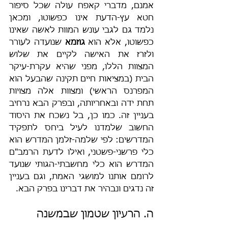
אמנם, מדברי קאפח עולה שכל סיפור 
חטא עץ-הדעת אינו כפשוטו, ומכאן 
נלמד גם לגבי עונש המוות לאשה שאינו 
כפשוטו, אלא הוא 
גוזמא
 שנועדה לעורר 
ולזרז את האישה לקיים את שלוש 
המצוות הללו, מפני שהיא עקרת-עיקר 
הבית (במציאות חיים תקינה שהבעל הוא 
המפרנס הראשי) ומצוות אלה מצויות 
תחת ידה ובאחריותה, ובפרק הבא נרחיב 
בעניין זה. כמו כן, בל נשכח את היסוד 
החשוב שלמדנו לעיל ביחס לתפקיד 
המדרשים: לפי שלמה-זלמן המדרש הוא 
כלי פרשני-פשטני, ואילו לדעת הרמב"ם 
המדרש הוא כלי מחשבתי-הגותי שנועד 
לרומם אותנו למושגי האמת, וגם בעניין 
זה נדגים ונבהיר את דברינו בפרק הבא.
ה. הרעיון שטמון שבמשנה