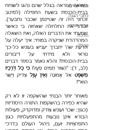
בשואה הנוראה בגלל שהם נהגו לשוחח 
רש"י-שדים
בבית-הכנסת בשעת התפילה (למיטב 
כתבי הגנה
זכרוני היה זה שטיינמן שכבר נתבער). 
כבוד תורה
זכורני את החלחלה שאחזה בי כאשר 
שמעתי את הדברים האלה, ואת השאלה 
הלכה
המהדהדת שניקרה במוחי: איך יעלה על 
קבלה
הדעת שה' יתברך יעניש בעונש כל-כך 
נוראי ולא מידתי על דיבורים 
בבית-הכנסת? והלא נאמר בספר דברים 
(לב, ד): "הַצּוּר תָּמִים פָּעֳלוֹ 
כִּי כָל דְּרָכָיו 
מִשְׁפָּט 
אֵל אֱמוּנָה 
וְאֵין עָוֶל
 צַדִּיק וְיָשָׁר 
הוּא"?
מאוחר יותר הבנתי שהשקפה זו לא רק 
שהיא כפירה בהשקפות התורה היסודיות 
(כגון: שכר ועונש צודק ומדוקדק, פעולות 
הבורא אינן נובעות מהתפעלויות כגון 
התפרצויות זעם, ניהול העולם בדרכי 