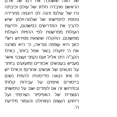
של חווה ששפכה את דמו של אדם 
הראשון ואיבדה חלתו של עולם וכיבתה 
נרו של עולם! והנה לנו דוגמה מחרידה 
נוספת לתפישתו של שלמה-זלמן שיש 
להבין את המדרשים כפשוטם, ולרעות 
העולות מפרשנות לפי ההזיות העולות 
מפשוטם. התקלה שיוצאת מפירוש רש"י 
כאן היא עצומה ונוראה, כי היא מציגה 
את ה' יתעלה באור אפל ביותר, כאילו 
הקב"ה הינו אליל זעם נקמני ועצבני אשר 
מעניש בעונשים אכזריים ומזעזעים ביותר 
על חטאים של אנשים אחרים! וכאילו יש 
לו איזו הנאה סדיסטית להמית נשים 
בייסורים איומים על עבירות קלות! 
ובפירושו זה אנו לומדים שוב על טיפשותו 
הנוצרית של האפיפיור הצרפתי ועל 
ריחוקו העצום המוחלט והגמור מידיעת 
ה'.