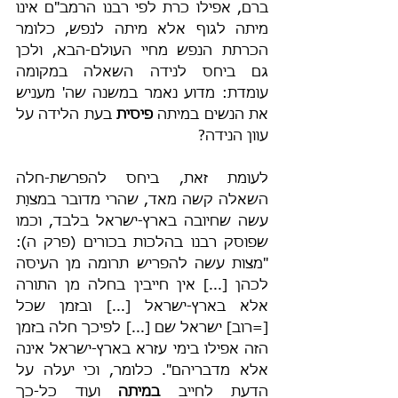
ברם, אפילו כרת לפי רבנו הרמב"ם אינו 
מיתה לגוף אלא מיתה לנפש, כלומר 
הכרתת הנפש מחיי העולם-הבא, ולכן 
גם ביחס לנידה השאלה במקומה 
עומדת: מדוע נאמר במשנה שה' מעניש 
את הנשים במיתה 
פיסית 
בעת הלידה
על 
עוון הנידה?
לעומת זאת, ביחס להפרשת-חלה 
השאלה קשה מאד, שהרי מדובר במצוַת 
עשה שחיובה בארץ-ישראל בלבד, וכמו 
שפוסק רבנו בהלכות בכורים (פרק ה): 
"מצות עשה להפריש תרומה מן העיסה 
לכהן [...] אין חייבין בחלה מן התורה 
אלא בארץ-ישראל [...] ובזמן שכל 
[=רוב] ישראל שם [...] לפיכך חלה בזמן 
הזה אפילו בימי עזרא בארץ-ישראל אינה 
אלא מדבריהם". כלומר, וכי יעלה על 
הדעת לחייב 
במיתה
 ועוד כל-כך 