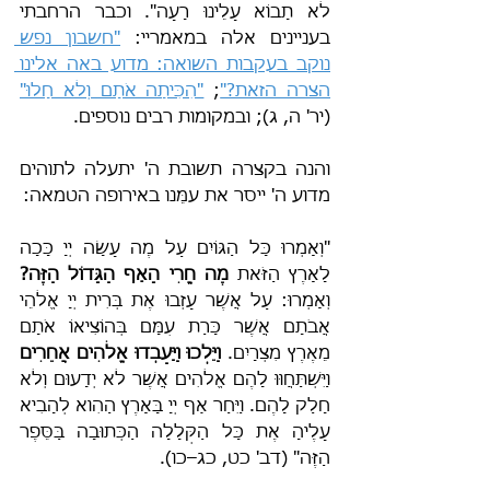
לֹא תָבוֹא עָלֵינוּ רָעָה". וכבר הרחבתי 
בעניינים אלה במאמריי: 
"חשבון נפש 
נוקב בעקבות השואה: מדוע באה אלינו 
הצרה הזאת?"
; 
"הִכִּיתָה אֹתָם וְלֹא חָלוּ"
(יר' ה, ג); ובמקומות רבים נוספים.
והנה בקצרה תשובת ה' יתעלה לתוהים 
מדוע ה' ייסר את עמֵּנו באירופה הטמאה:
"וְאָמְרוּ כָּל הַגּוֹיִם עַל מֶה עָשָׂה יְיָ כָּכָה 
לָאָרֶץ הַזֹּאת 
מֶה חֳרִי הָאַף הַגָּדוֹל הַזֶּה? 
וְאָמְרוּ: עַל אֲשֶׁר עָזְבוּ אֶת בְּרִית יְיָ אֱלֹהֵי 
אֲבֹתָם אֲשֶׁר כָּרַת עִמָּם בְּהוֹצִיאוֹ אֹתָם 
מֵאֶרֶץ מִצְרָיִם. 
וַיֵּלְכוּ וַיַּעַבְדוּ אֱלֹהִים אֲחֵרִים
וַיִּשְׁתַּחֲוּוּ לָהֶם אֱלֹהִים אֲשֶׁר לֹא יְדָעוּם וְלֹא 
חָלַק לָהֶם. וַיִּחַר אַף יְיָ בָּאָרֶץ הַהִוא לְהָבִיא 
עָלֶיהָ אֶת כָּל הַקְּלָלָה הַכְּתוּבָה בַּסֵּפֶר 
הַזֶּה" (דב' כט, כג–כו).