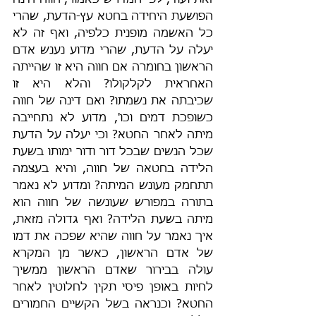
זאת ועוד, לפי המדרש כאמור, חווה הינה 
הפושעת היחידה בחטא עץ-הדעת, שהרי 
כל האשמה מופנית כלפיה, ואף זה לא 
יעלה על הדעת, שהרי מדוע נענש אדם 
הראשון בחומרה אם חווה היא זו שהייתה 
האחראית לקלקולו? והלא היא זו 
שכיבתה את נשמתו? ואם דינה של חווה 
כשופכת דמים וכו', מדוע לא נתחייבה 
מיתה לאחר החטא? וכי יעלה על הדעת 
שכל הנשים שבכל דור ודור ימותו בשעת 
הלידה בחטאה של חווה, והיא בעצמה 
תתחמק מעונש המיתה? ומדוע לא נאמר 
בתורה במפורש שעונשה של חווה הוא 
מיתה בשעת הלידה? ואף גדולה מזאת, 
איך נאמר על חווה שהיא שפכה את דמו 
של אדם הראשון, כאשר מן המקרא 
עולה בבירור שאדם הראשון ממשיך 
לחיות באופן פיסי תקין לחלוטין לאחר 
החטא? וכנראה בשל הקשיים החמורים 