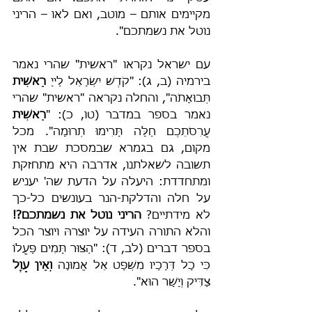
מקיימים אותם – מוטב, ואם לאו – הריני 
נוטל את נשמתכם".
עם ישראל נקראו "ראשית" שהרי נאמר 
בירמיה (ב, ג): "קֹדֶשׁ יִשְׂרָאֵל לַייָ 
רֵאשִׁית
תְּבוּאָתֹה", והחלה נקראה "ראשית" שהרי 
נאמר בספר במדבר (טו, כ): "
רֵאשִׁית
עֲרִסֹתֵכֶם חַלָּה תָּרִימוּ תְרוּמָה". מכל 
מקום, גם בגמרא שבמסכת שבת אין 
תשובה לשאלתנו, אדרבה היא מתחזקת 
ומתחדדת: היעלה על הדעת שה' יעניש 
על חלה והדלקת-הנר בעונשים כל-כך 
לא מידתיים? 
הריני נוטל את נשמתכם?! 
והלא התורה העידה על יוצרהּ ויוצר הכל 
בספר דברים (לב, ד): "הַצּוּר תָּמִים פָּעֳלוֹ 
כִּי כָל דְּרָכָיו מִשְׁפָּט אֵל אֱמוּנָה 
וְאֵין עָוֶל
צַדִּיק וְיָשָׁר הוּא".