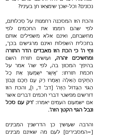
נכונים? וכל-שכן שימצאו חן בעיניו?
והכת הזו המסכנה רחמנות על סִכלותם, 
לפי שהם רוממו את החכמים לפי 
מחשבתם, ואינם אלא משפילים אותם 
בתכלית השפלות ואינם מרגישים בכך, 
וחַי ה' כי הכת הזו מאבדים הדר התורה 
ומחשיכים זהרהּ,
 ועושים תורת השם 
בהיפך המכוון בה, לפי שה' אמר על 
חכמת תורתו: 'אֲשֶׁר יִשְׁמְעוּן אֵת כָּל 
הַחֻקִּים הָאֵלֶּה וְאָמְרוּ רַק עַם חָכָם וְנָבוֹן 
הַגּוֹי הַגָּדוֹל הַזֶּה' [דב' ד, ו], והכת הזו 
דורשים מפשטי דברי חכמים דברים אשר 
אם ישמעום העמים יאמרו: 
'רק עם סכל 
ונבל הגוי הקטן הזה'
.
והרבה שעושין כן הדרשנין המבינים 
[=המסבירים] לעם מה שאינם מבינים 