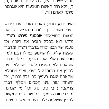
הנחש-ייצר הרע?] וכמו שכתב במורה [ב, 
ל], ולא חוה האשה הטבעית היא שגרמה 
מיתה לאדם [!]".
ואיני יודע מדוע קאפח מזכיר את פירוש 
רש"י ואומר כך: "ורבנו הביא רק את 
הטעם המציאותי 
שבסוף פירוש רש"י
". 
מדוע הוא בכלל הזכיר את רש"י? וכי 
טעמו של רבנו יסודו בדברי רש"י? ומדברי 
קאפח עלול להשתמע כאילו רבנו למד 
מפירוש רש"י
 את הטעם הזה! וברור 
שקאפח לא הצליח להבין או לא רצה 
להבין את מינותו של רש"י, ואיני מתפלא 
שקאפח שגה בעניין כֹּה גלוי וברור, "כִּי 
הַשֹּׁחַד יְעַוֵּר עֵינֵי חֲכָמִים וִיסַלֵּף דִּבְרֵי 
צַדִּיקִם" (דב' טז, יט). וכל מי שנהנה 
מדברי תורה במעט וכל-שכן ברב יתקשה 
להבין ששלמה-זלמן היה מראשי המינים.