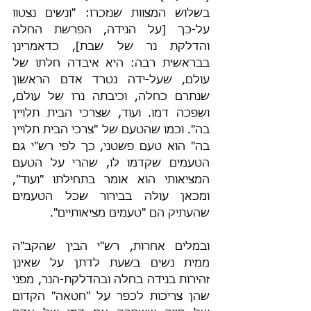
בשלוש המצוות שנזכרו: "ונשים נצטוו 
על-כך [על הנידה, הפרשת החלה 
והדלקת נר של שבת], כדאמרינן 
בבראשית רבה: היא איבדה חלתו של 
עולם, שעל-ידה נטרד אדם הראשון 
שנתרם כחלה, וכיבתה נרו של עולם, 
ושפכה דמו. ועוד, שצרכי הבית תלויין 
בה". וכמו שהטעם של "צרכי הבית תלויין 
בה" הוא טעם פשטני, כך לפי רש"י גם 
הטעמים שקדמו לו, שהרי על הטעם 
המציאותי הוא אומר בתחילתו "ועוד", 
ומכאן עולה בבירור שכל הטעמים 
שהעתיק הם "טעמים מציאותיים".
ובמלים אחרות, רש"י הבין שהקב"ה 
ממית נשים בשעת לדתן על שאינן 
זהירות בנידה בחלה ובהדלקת-הנר, מפני 
שהן צריכות לכפר על "חטאה" הקדום 