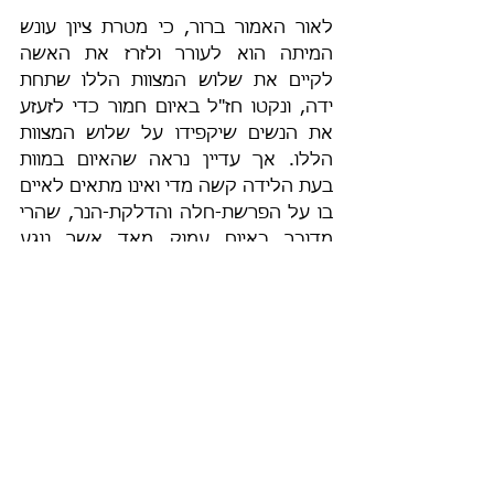
לאור האמור ברור, כי מטרת ציון עונש 
המיתה הוא לעורר ולזרז את האשה 
לקיים את שלוש המצוות הללו שתחת 
ידה, ונקטו חז"ל באיום חמור כדי לזעזע 
את הנשים שיקפידו על שלוש המצוות 
הללו. אך עדיין נראה שהאיום במוות 
בעת הלידה קשה מדי ואינו מתאים לאיים 
בו על הפרשת-חלה והדלקת-הנר, שהרי 
מדובר באיום עמוק מאד אשר נוגע 
באחד מפחדיה הגדולים ביותר של 
האשה והחברה ובמיוחד בדורות שקדמו 
בהעדר המדעים והרפואה המתקדמת. 
ולקמן ננסה להבין מדוע אפוא חז"ל 
הפליגו באיום כֹּה חמור לשלוש העבירות 
הללו.
אם נעיין היטב בשלוש העבירות שנזכרו 
במשנה, נגלה 
הדרגתיות
 במידת ריחוקן 