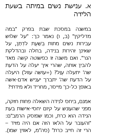
א. ענישת נשים במיתה בשעת 
הלידה
במשנה במסכת שבת בפרק "במה 
מדליקין" (ב, ו) נאמר כך: "על שלוש 
עבירות נשים מתות בְּשָׁעַת לִדְתָּן, על 
שאינן זהירות בנידה, בחלה ובהדלקת 
הנר". ואם משנה זו כפשוטה קשה מאד 
להבין אותה, שהרי איך יעלה על הדעת 
שה' יתעלה עַוָּל? (=עושה עוול) היעלה 
על הדעת שה' יתברך יעניש אדם-אשה 
באופן כל-כך מייסר, מחריד ולא מידתי?
אמנם, ביחס לנידה השאלה פחות חזקה, 
מפני שהעונש על קיום יחסי-אישות בעת 
הנידה הוא כרת, וכמו שפוסק הרמב"ם: 
"והעובר על הלאו הזה אם היה מזיד – 
הרי זה חייב כרת" (סה"מ, לאווין שמו). 