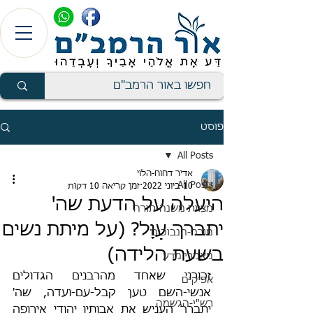
פוסט
All Posts
אדיר דחוח-הלוי
All Posts
10 ביוני 2022
זמן קריאה 10 דקות
היעלה על הדעת שה'
מצוות משנה-תורה
יתברך עַוָּל? (על מיתת נשים
מורה-הנבוכים
בשעת הלידה)
מאמרי מדע
זכורני שאחד מהרבנים הגדולים 
אפיקים
אנשי-השם טען קבל-עם-ועדה, שה' 
רש"י-הגשמה
יתברך העניש את אבותיו יהודי אירופה 