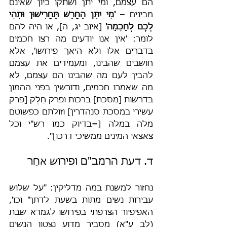
הם עצמם, ומי יתן ושתקו כיון שאינם 
מבינים – 
'מִי יִתֵּן הַחֲרֵשׁ תַּחֲרִישׁוּן וּתְהִי 
לָכֶם לְחָכְמָה'
 [איוב יג, ה], או היה להם 
לומר: 'אין אנו יודעים מה רצו חכמים 
בדברים אלו ולא היאך פירושו', אלא 
חושבים שהבינו, ומעמידים את עצמם 
להבין לעם מה שהבינו הם עצמם, לא 
מה שאמרו חכמים, ודורשין בפני ההמון 
בדרשות [מסכת] ברכות ופרק חֵלֶק [פרק 
עשירי במסכת סנהדרין] וזולתם כפשוטם 
מלה במלה [=בדיוק כמו רש"י וכל 
צאצאי המינים ממשיכי דרכו]".
ד. דעת הרמב"ם ופירוש אחֵר
נחזור למשנת במה מדליקין: "על שלוש 
עבירות נשים מתות בשעת לדתן" וכו', 
האפיפיור הצרפתי בפירושו לגמרא שבת 
(לב ע"א) מסביר מדוע נצטוו הנשים 