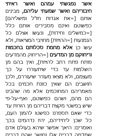
אשר נפגשתי עמהם ואשר ראיתי 
חיבוריהם ואשר שמעתי עליהם,
 מבינים 
אותם [=את אגדות חז"ל ומשליהם] 
כפשוטם ואינם מסבירים אותם כלל 
[=כמשלים וחידות], ונעשו אצלם כל 
הנמנעות [=ההזיות] מחויבי המציאות, ולא 
עשו כן 
אלא מחמת סכלותם בחכמות 
וריחוקם מן המדעים
 [=הריחוק מהמדעים 
פותח פתח רחב להזיות], ואין בהם מן 
השלמות עד כדי שיתעוררו על כך 
מעצמם, ולא מצאו מעורר שיעוררם, ולכן 
חושבים הם שאין כוונת חכמים בכל 
מאמריהם המחוכמים אלא מה שהבינו 
הם מהם, ושהם כפשוטם, ואף-על-פי 
שיש בפשטי מקצת דבריהם מן הזרות עד 
כדי שאם תספרנו כפשטו להמון העם, 
כל שכן ליחידיהם, יהיו נדהמים בכך 
ואומרים: היאך אפשר שיהא בעולם אדם 
שמדמה דברים אלו וחושב שהם דברים 