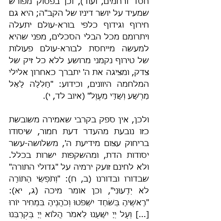
חסד ורחמים, ועוד), וכן בפסוק מפורש 
שמעיד על יושר דיניו של הקב"ה; היא גם 
חירוף וגידוף כלפי בורא-עולם יתעלה 
ויתרומם מכל הבלי הסכלים, מפני שהיא 
למעשה מייחסת לבורא-עולם פעולות 
של טירוף נקמני מרושע ללא כל זיק של 
צדק, ומציגה את ה' יתברך כאחרון אלילי 
המלחמה היוונים, וכידוע: "חָלִלָה לָאֵל 
מֵרֶשַׁע וְשַׁדַּי מֵעָוֶל" (איוב לד, י).
ולכן, אין ספק בקרבי שאמירה משובשת 
כזו נובעת מהעדר דעת חמור, שיסודו 
בריחוק עצום מידיעת ה', משלושה-עשר 
יסודות הדת, ומהשקפות ישרות בכלל. 
ולא לחינם זועק ירמיה על "גדולי התורה" 
שבדורו ובדורנו (ב, ח): "וְתֹפְשֵׂי הַתּוֹרָה 
לֹא יְדָעוּנִי", וכן אומר מיכה (ג, יא): 
"רָאשֶׁיהָ בְּשֹׁחַד יִשְׁפֹּטוּ וְכֹהֲנֶיהָ בִּמְחִיר יוֹרוּ 
[...] וְעַל יְיָ יִשָּׁעֵנוּ לֵאמֹר הֲלוֹא יְיָ בְּקִרְבֵּנוּ 