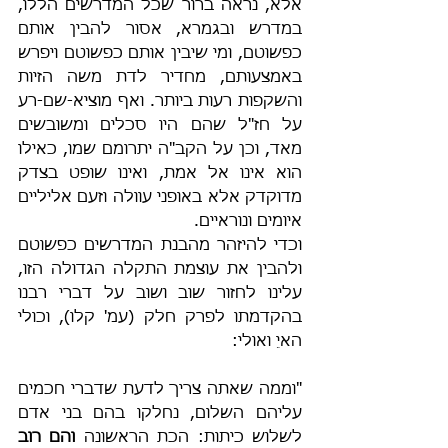
אלא, נראה ברור שכל המדרשים הללו, 
במדרש ובגמרא, אסור להבין אותם 
כפשוטם, ומי שיבין אותם כפשוטם ויפרש 
באמצעותם, מחדיר לדת משה הזיות 
והשקפות רעות ביותר. ואף מוציא-שם-רע 
על חז"ל שהם היו סכלים ומשובשים 
מאד, וכן על הקב"ה יתרומם שמו, כאילו 
הוא אינו אל אמת, ואינו שופט בצדק 
מדוקדק אלא באופני עוולה וזעם אליליים 
איומים ונוראיים.
וכדי להיזהר מהבנת המדרשים כפשוטם 
ולהבין את עוצמת התקלה הגדולה הזו, 
עלינו לחזור שוב ושוב על דברי רבנו 
בהקדמתו לפרק חלק (עמ' קלו), וכולי 
האיֵ ואולי:
"וממה שאתה צריך לדעת שדברי חכמים 
עליהם השלום, נחלקו בהם בני אדם 
לשלוש כיתות: הכת הראשונה 
והם רוב 