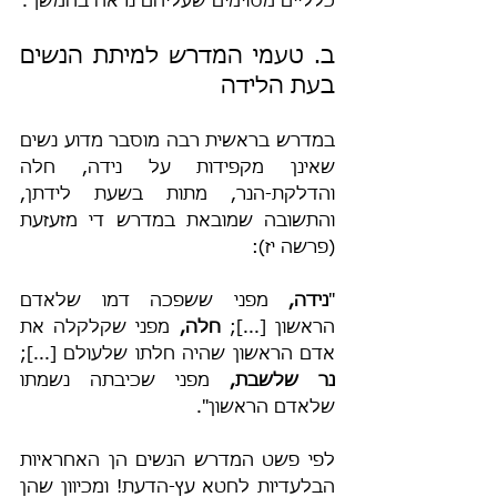
כלליים מסוימים שעליהם נראה בהמשך.
ב. טעמי המדרש למיתת הנשים 
בעת הלידה
במדרש בראשית רבה מוסבר מדוע נשים 
שאינן מקפידות על נידה, חלה 
והדלקת-הנר, מתות בשעת לידתן, 
והתשובה שמובאת במדרש די מזעזעת 
(פרשה יז):
"
נידה,
 מפני ששפכה דמו שלאדם 
הראשון [...]; 
חלה,
 מפני שקלקלה את 
אדם הראשון שהיה חלתו שלעולם [...]; 
נר שלשבת,
 מפני שכיבתה נשמתו 
שלאדם הראשון".
לפי פשט המדרש הנשים הן האחראיות 
הבלעדיות לחטא עץ-הדעת! ומכיוון שהן 