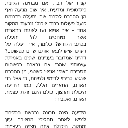
קצרו של דבר, אם מבחינה הגיונית 
פילוסופית ומדעית, אין שום מניעה ואף 
מן ההכרח לסבור שה' יתעלה ויתרומם 
פועֵל פעולות רבות שכולן נובעות ממקור 
אחד – איך אפוא נעז לשגות בתארים 
אשר מיוחסים לה' יתעלה 
בכתבי-הקודש? כלומר, איך יעלה על 
דעתנו שיש לבאר אותם שהם כפשוטם? 
דהיינו שמדובר בעניינים שונים באמיתת 
עצמותו? שהרי אם נבארם כפשוטם 
ונסבירם באופן אנושי פשטני, מן ההכרח 
שנגיע לריבוי לדימוי ולמינות, כי אצל בני 
האדם, התארים הללו, כמו הידיעה 
היכולת והרצון, כולם הינם זולת עצמות 
האדם, ואסביר:
הידיעה הינה תכונה נרכשת ונספחת 
לנפש לאחר תהליכי מחשבה עיון 
ומחקר, היכולת אינה מצויה בעצמות 