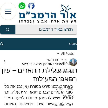
פוסט
All Posts
אדיר דחוח-הלוי
All Posts
6 בספט׳ 2022
זמן קריאה 15 דקות
תורת שלילת התארים – עיון
מצוות משנה-תורה
בתארי הפעולות
מורה-הנבוכים
לאחר שרבנו פירט במורה (א, נב) את כל 
מאמרי מדע
סוגי התארים שבהם תואר ה' יתעלה, וכן 
אפיקים
הסביר שיש להימנע מכולם למעט תארי 
הפעולות אשר אינן מתארות מאומה 
רש"י-הגשמה