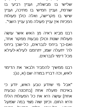
שלישי בו מבשלת, ועניין רביעי בו 
שורפת, ועניין חמישי בו מתיכה, ועניין 
שישי בו מקרישה, ואלה כולן פעולות 
הפכיות אין עניין פעולה מהן עניין השני".
רבנו מביא ראיה מן האש אשר עושָׂה 
פעולות שונות וכולן נובעות ממקור אחד, 
ואם-כך ביחס לנבראים, כל-שכן ביחס 
לה' יתעלה שמו, יתרומם לעילא-לעילא 
מכל דימוי לנבראים.
רבנו ממשיך להסביר ולבאר את הדימוי 
לאש, וכֹה דבריו במורה שם (א, נג):
"אבל מי שיודע טבע האש, יודע כי 
באיכות פועלת אחת [בתכונה טבעית 
אחת] עושָׂה היא את כל הפעולות הללו 
והיא החום. וכיוון שזה מצוי במה שפועֵל 