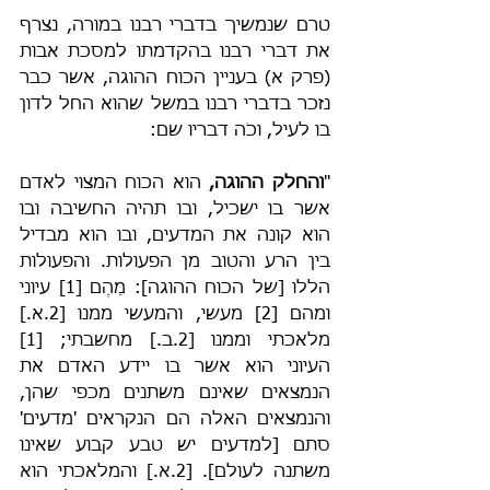
טרם שנמשיך בדברי רבנו במורה, נצרף 
את דברי רבנו בהקדמתו למסכת אבות 
(פרק א) בעניין הכוח ההוגה, אשר כבר 
נזכר בדברי רבנו במשל שהוא החל לדון 
בו לעיל, וכֹה דבריו שם:
"
והחלק ההוגה,
 הוא הכוח המצוי לאדם 
אשר בו ישכיל, ובו תהיה החשיבה ובו 
הוא קונה את המדעים, ובו הוא מבדיל 
בין הרע והטוב מן הפעולות. והפעולות 
הללו [של הכוח ההוגה]: מֵהֶם [1] עיוני 
ומהם [2] מעשי, והמעשי ממנו [2.א.] 
מלאכתי וממנו [2.ב.] מחשבתי; [1] 
העיוני הוא אשר בו יידע האדם את 
הנמצאים שאינם משתנים מכפי שהן, 
והנמצאים האלה הם הנקראים 'מדעים' 
סתם [למדעים יש טבע קבוע שאינו 
משתנה לעולם]. [2.א.] והמלאכתי הוא 