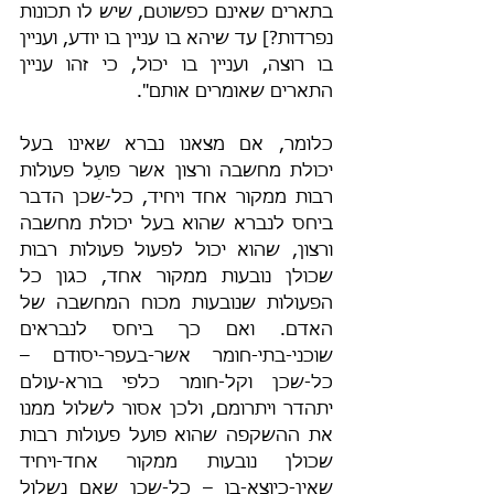
בתארים שאינם כפשוטם, שיש לו תכונות 
נפרדות?] עד שיהא בו עניין בו יודע, ועניין 
בו רוצה, ועניין בו יכול, כי זהו עניין 
התארים שאומרים אותם".
כלומר, אם מצאנו נברא שאינו בעל 
יכולת מחשבה ורצון אשר פועֵל פעולות 
רבות ממקור אחד ויחיד, כל-שכן הדבר 
ביחס לנברא שהוא בעל יכולת מחשבה 
ורצון, שהוא יכול לפעול פעולות רבות 
שכולן נובעות ממקור אחד, כגון כל 
הפעולות שנובעות מכוח המחשבה של 
האדם. ואם כך ביחס לנבראים 
שוכני-בתי-חומר אשר-בעפר-יסודם – 
כל-שכן וקל-חומר כלפי בורא-עולם 
יתהדר ויתרומם, ולכן אסור לשלול ממנו 
את ההשקפה שהוא פועל פעולות רבות 
שכולן נובעות ממקור אחד-ויחיד 
שאין-כיוצא-בו – כל-שכן שאם נשלול 