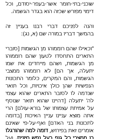
שוכני-בתי-חומר אשר-בעפר-יסודם, וכל 
דימוי מפורש שכזה הוא בגדר הגשמה.
והנה לפניכם דברי רבנו בעניין זה 
בהמשך דבריו במורה שם (א, נג):
"וכאילו שהם רוממוהו מן הגשמות [סוברי 
התארים התחסדו לטעון שהם רוממוהו 
מן הגשמות, ושהם מייחדים את שמו 
יתעלה, אך הם] לא רוממוהו ממצבי 
הגשמות, והם המקרים, כלומר התכונות 
הנפשיות שהן כולן איכויות, וכל תואר 
שנדמה לו לסובר התארים שהוא עצמי 
לה' יתעלה [דהיינו שהוא תואר שנוסף 
על אמיתת עצמותו של בורא-עולם] הרי 
אתה מוצא עניינו עניין האיכות [בדומה 
לתכונות בני האדם] ואף-על-פי שאינם 
אומרים זאת בפירוש, 
דומה למה שהורגלו 
בו ממצבי כל גוף בעל נפש חיונית.
 ועל 