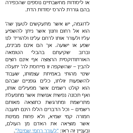
או ליסודות מחשבתיים נוספים שהכפירה 
בהם גוררת להרס יסודות הדת.
לדוגמה, יש אשר מתעקשים לטעון שה' 
הוא אל רחום וחנון אשר ניתן להשפיע 
עליו ולעורר אותו לרחם עלינו ולהוריד לנו 
שפע או ישועה. אך הם אינם מבינים, 
וברוב שקיעתם בהבלי הטומאה 
האורתודוקסית הרצוצה אף אינם רוצים 
להבין – שהשקפה זו מייחסת לה' יתעלה 
שינוי מהותי באמיתת עצמותו, שעבוד 
להשפעות זולתו, כלים גופניים שבהם 
הוא קולט רשמים אשר מפעילים אותו, 
ואף תכונה נפשית אנושית אשר מתפעלת 
מתרשמת ומתרגשת כתוצאה מאותם 
רשמים – וכל הדברים הללו הינם תועבה 
חמורה קמי שמיא, ולא פחות ממינות 
אשר מוציאה את האדם מן העולם, 
ובעניין זה ראו: 
"לעורר רחמי שמים?"
.