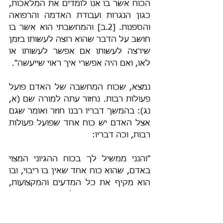
הכוח אשר בו אנו לומדים את המלאכות, 
כגון הנגרות ועבודת האדמה והרפואה 
והספנות. [2.ב] והמחשבתי הוא אשר בו 
חושב על הדבר שהוא רוצה לעשותו בזמן 
שירצה לעשותו אם אפשר לעשותו או 
לאו, ואם היה אפשרי איך ראוי שייעשה".
נמצא, שכוח המחשבה של האדם פועל 
פעולות רבות. נחזור עתה למורה שם (א, 
נג): בהמשך דבריו רבנו חוזר ואומר שגם 
אצל האדם יש כוח אחד שפועל פעולות 
רבות, וכֹה דבריו:
"והנני ממשיל לך בכוח ההגיוני המצוי 
באדם, שהוא כוח אחד שאין בו ריבוי, ובו 
הוא מקיף את כל המדעים והמקצועות, 
ובו בעצמו תופר ומפסֵּל ואורג ובונה ויודע 
הנדסה ומנהיג את המדינה, הנה אלה 
פעולות שונות נעשות מכוח אחד פשוט 