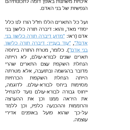
איכויות משתנות באופן דומה לתכונותיהם 
הנפשיות של בני האדם.
ועל כל התארים הללו חז"ל הורו לנו כלל 
יסודי מאד, והוא: דיברה תורה כלשון בני 
אדם (ראו: 
"מדוע דיברה תורה כלשון בני 
אדם?"
, 
"עוד בעניין: דיברה תורה כלשון 
בני אדם"
). כלומר, מטרת התורה ביחסה 
תארים שונים לבורא-עולם, לא הייתה 
הנחלת השקפת עצם התארים שהרי 
מדובר בהגשמה ובתועבה, אלא מטרתה 
הייתה הנחלת השקפות הכרחיות 
מסוימות ביחס לבורא-עולם. לדוגמה, 
ייחוס גבורה לבורא-עולם נועד להנחיל 
את היראה ממנו וכן את ההערצה 
והרוממות וההכנעה כלפיו, וכן ללמד 
על-כך שהוא פועל באופנים אדירי 
עוצמה.