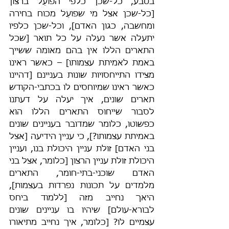
בטבע, כל-שכן כלפי הפועֵל ברצון 
[כל-שכן אצל מי שפועֵל מכוח בחירה 
ומחשבה, כגון האדם], וכל-שכן כלפיו 
יתעלה אשר נעלה על כל תואר [שכל 
התארים הללו אין בהם מאומה ששייך 
באמת לאמיתת עצמותו] – כאשר ראינו 
מצידו התייחסויות שונות בעניינם [דהיינו 
כאשר ראינו שמיוחסים לו בכתבי-הקודש 
תארים שונים, איך יעלה על דעתנו 
לסבור שייחוס התארים הללו הוא 
כפשוטו, כלומר שמדובר בעניינים שונים 
באמיתת עצמותו?], כי עניין הידיעה [אצל 
בני האדם] זולת עניין היכולת בנו, ועניין 
היכולת זולת עניין הרצון [כלומר, אצל בני 
האדם שוכני-בתי-חומר, התארים 
מלמדים על תכונות נפרדות בעצמות], 
היאך נחייב מזה [ללמוד ביחס 
לבורא-עולם] שיהיו בו עניינים שונים 
עצמיים לו? [כלומר, איך נחייב מתיאורו 