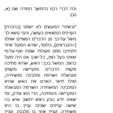
וכֹה דברי רבנו בהמשך המורה שם (א, 
נג): 
"ובשינויי המעשים לא ישתנו [בהכרח] 
העניינים הנמצאים בעושֶׂה, והנני נושא לך 
משל על-כך מן הדברים המצויים אצלנו 
[=הנבראים], כלומר, שיהא הפועֵל אחד 
ויתחייבו ממנו פעולות שונות ואף-על-פי 
שאינו בעל רצון, כל-שכן אם היה פועֵל 
ברצון. המשל בכך: האש, שהיא מתיכה 
מקצת הדברים ומקרישה מקצתן 
ומבשלת ושורפת ומלבינה ומשחירה, 
ואילו תיאר האדם את האש שהיא 
המלבינה המשחירה השורפת המבשלת 
המקרישה והמתיכה, הרי הוא צודק, ומי 
שאינו יודע טבע האש יחשוב שיש בה 
שישה עניינים שונים: עניין בו היא 
משחירה, ועניין אחר בו מלבנת, ועניין 