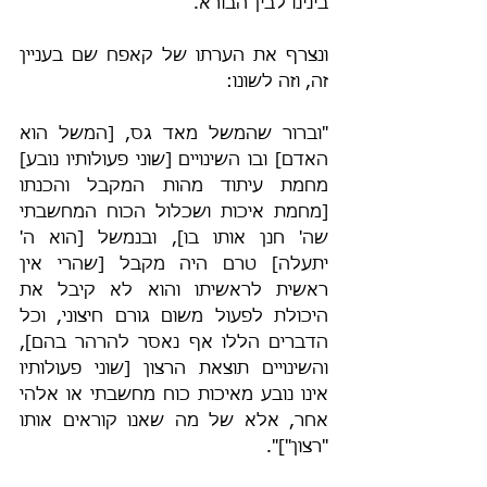
בינינו לבין הבורא.
ונצרף את הערתו של קאפח שם בעניין 
זה, וזה לשונו:
"וברור שהמשל מאד גס, [המשל הוא 
האדם] ובו השינויים [שוני פעולותיו נובע] 
מחמת עיתוד מהות המקבל והכנתו 
[מחמת איכות ושכלול הכוח המחשבתי 
שה' חנן אותו בו], ובנמשל [הוא ה' 
יתעלה] טרם היה מקבל [שהרי אין 
ראשית לראשיתו והוא לא קיבל את 
היכולת לפעול משום גורם חיצוני, וכל 
הדברים הללו אף נאסר להרהר בהם], 
והשינויים תוצאת הרצון [שוני פעולותיו 
אינו נובע מאיכות כוח מחשבתי או אלהי 
אחר, אלא של מה שאנו קוראים אותו 
"רצון"]".