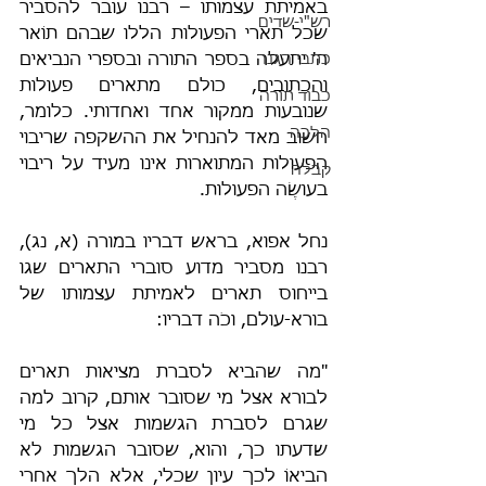
באמיתת עצמותו – רבנו עובר להסביר 
רש"י-שדים
שכל תארי הפעולות הללו שבהם תוֹאר 
כתבי הגנה
ה' יתעלה בספר התורה ובספרי הנביאים 
והכתובים, כולם מתארים פעולות 
כבוד תורה
שנובעות ממקור אחד ואחדותי. כלומר, 
הלכה
חשוב מאד להנחיל את ההשקפה שריבוי 
הפעולות המתוארות אינו מעיד על ריבוי 
קבלה
בעושֶׂה הפעולות.
נחל אפוא, בראש דבריו במורה (א, נג), 
רבנו מסביר מדוע סוברי התארים שגו 
בייחוס תארים לאמיתת עצמותו של 
בורא-עולם, וכֹה דבריו:
"מה שהביא לסברת מציאות תארים 
לבורא אצל מי שסובר אותם, קרוב למה 
שגרם לסברת הגשמות אצל כל מי 
שדעתו כך, והוא, שסובר הגשמות לא 
הביאוֹ לכך עיון שכלי, אלא הלך אחרי 