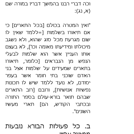
וכֹה דברי רבנו בהמשך דבריו במורה שם 
(א, נג):
"ואין המטרה בכולם [בכל התארים] כי 
אם תיאורו בשלמות [=ללמד שאין לו 
שום מגרעת מכל סוג שהוא, ולא נשגב 
מיכולתו ומידיעתו מאומה וכו'], לא בעצם 
אותו העניין אשר הוא שלמות לבעלי 
הנפש מן הנבראים [כלומר, תיאורו 
בתארים שמעידים על שלמות אצל בני 
האדם שוכני בתי חומר אשר בעפר 
יסודם, לא נועד ללמד שיש לו תכונות 
נפשיות אנושיות], ורובם [רוב התארים 
שבהם תואר בורא-עולם בספר התורה 
ובכתבי הקודש, הם] תארי מעשיו 
השונים".
ב. כל פעולות הבורא נובעות 