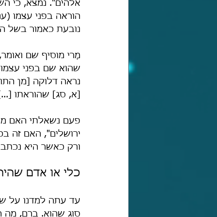
אלהים". נמצא, כי הש
הוראה בפני עצמו (ענ
נובעת כאמור בשל הי
מָרי מוסיף שם ואומר
שהוא שם בפני עצמו) 
נראה דלוקה [מן התור
[א, סג] שהוראתו [...]
פעם נשאלתי האם מי 
ירושלים", האם זה ב
ורק כאשר היא נכתבת
כלי או אדם שהי
עד עתה למדנו על שבע
סוג שהוא. ברם, מה הד