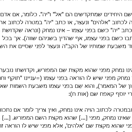
שם היחידים שמתקדשים הם "אל" ו"יה". כלומר, אם אדם
לכתוב "אלהים" ונעצר, או כתב "יה" במטרה לכתוב את
תב "יה" כשם בפני עצמו – אינו נמחק (ונראה שקדושת ה
בו כשם בפני עצמו, אף שהדין בשניהם שווה). אך בכל 
משבעת שמותיו של הקב"ה ונעצר לפני שסיים את השם 
אינו נמחק מפני שהוא מקצת שם המפורש, וקדושתו נובע
 נמחק מפני שיש לו הוראה בפני עצמו (=עניינו "תוקף וחוז
ן של המאמר), והוא שֵׁם בפני עצמו משבעת השמות שאינ
רי יוסף קאפח שם (אות ח):
במטרה לכתוב הויה אינו נמחק, ואין צריך לומר אם נתכוון
אינו נמחק, מפני [...] שהוא מקצת השם המפורש. [...] 
פני שהוא מקצת שם 'אלהים', אלא מפני שיש לו הוראה ז