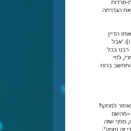
, מכת-מרדות 
 את הגדרתה 
ותו הדיין 
]: 'אבל 
רבנו בכל 
י, לפי 
התחשב ברוח 
אסור למחקו? 
[=מהשם 
, מפני שזה 
 זה נמחק".