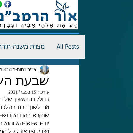
All Posts
מצוות משנה-תורה
רש"י-שדים
אדיר דחוח-הלוי
3 בספט׳ 2018
כתבי הגנה
שבעת השמ
עודכן:
15 בפבר׳ 2021
בחלקו הראשון של המ
וזה לשון רבנו בהלכו
שנקרא בהם הקדוש-בר
יוד-הא-ואו-הא והוא ה
ושדי, וצבאות. כל המ