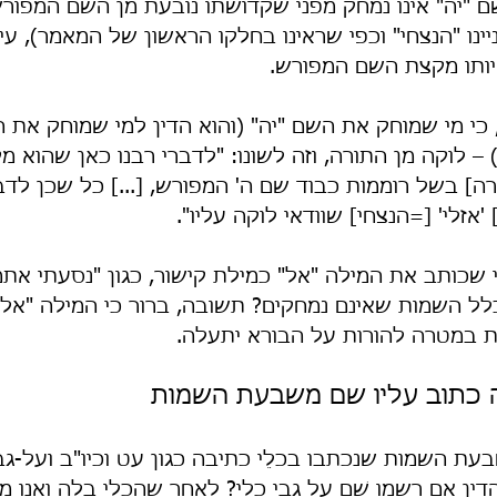
ם "יה" אינו נמחק מפני שקדושתו נובעת מן השם המפורש
יינו "הנצחי" וכפי שראינו בחלקו הראשון של המאמר), עי
ותו מקצת השם המפורש.
, כי מי שמוחק את השם "יה" (והוא הדין למי שמוחק את 
– לוקה מן התורה, וזה לשונו: "לדברי רבנו כאן שהוא 
ה] בשל רוממות כבוד שם ה' המפורש, [...] כל שכן לדבר
 'אזלי' [=הנצחי] שוודאי לוקה עליו".
שכותב את המילה "אל" כמילת קישור, כגון "נסעתי אתמ
כלל השמות שאינם נמחקים? תשובה, ברור כי המילה "א
 במטרה להורות על הבורא יתעלה.
ה כתוב עליו שם משבעת השמות
ת השמות שנכתבו בכלֵי כתיבה כגון עט וכיו"ב ועל-גבי 
ין אם רשמו שֵׁם על גבי כלי? לאחר שהכלי בלה ואנו מעו