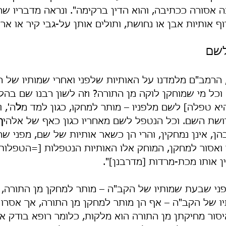
ה אסורה ככתיבה, והוא הדין ברקימה". ונראה מדבריו שהו
 אותיות אבן או נחושת, ותולים אותן על-גבי קיר או ארון
לשם
הרמב"ם מלמדנו על האותיות שלפני ואחרי שמותיו של ה
וכל מי שמוחקן לוקה מן התורה? וזה לשון רבנו שם בהלכ
א טפלה] לשם מלפניו – מותר למחקו, כגון למד מ
ל
ה', 
דושת השם. וכל הנטפל לשם מאחריו כגון כאף של אלהי
ך
 בהן, אינן נמחקין, והרי הן כשאר אותיות של שם, מפני 
ואסור למחקן, המוחק אלו האותיות הנטפלות [=הטפלות] 
ן אותו מכת-מרדות [מדרבנן]".
ני שבעת שמותיו של הקב"ה – מותר למחקן מן התורה, ו
של הקב"ה – אף הן מותר למחקן מן התורה, אך אסרו 
סור מחיקתן מן התורה הוא מלקות, כלומר רופא בודק א