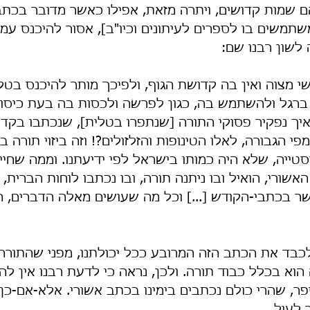
הם שמות קדושים, ויתרה מזאת, אפילו כאשר מדובר בכתב
משים בו לספרים לעיתונים וכיו"ב], אסור להיכנס עמו
 לשון רבנו שם:
 מצוה ואין בה קדושת הגוף, ולפיכך מותר להיכנס בטלי
רגל ולהשתמש בה, כגון לפרשׂה ולכסות בה בעת כיסוי 
 ואיך נפקיר פסוקי התורה [שנתפרו בטלית], שנכתבו בקדו
י הגבורה, לאלו הטינופות והזלזולים?! וזה ביזוי תורה ב
וסטייה, שלא היה כמותו בישראל לפי ידיעתנו. וממה שחיי
שורי, הואיל ובו ניתנה תורה, ובו נכתבו לוחות הברית, מ
 בכתבי-הקודש [...] וכל מה שעושים מאלה הדברים, ה
לכבד את הכתב הזה המרובע ככל יכולתנו, מפני שהתורה
 הוא בכלל כבוד תורה. ולכן, נראה כי לדעת רבנו אין לה
ר, שהרי כולם נכתבים בימינו בכתב אשורי. אלא-אם-כן 