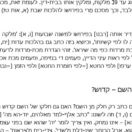
כמה הוא מסוגל לספוג עד 39 מלקות, ומלקין אותו בבית-דין. לעומת זאת
בד, וכך מסכם מָרי בפירושו להלכות שבת (א, אות טז)
דיר אותה [רבנו] בפירושו למשנה שבועות [ו, א]: 'מלקה א
ו לפי קשיותו', וכיוצא בזה כתב גם בהלכות עדות [יח, ו
כת מרדות כפי מה שיראו'. זוהי הגדרת מכת-מרדות לדעת 
י ראות עיני הדיין, פעמים די בנזיפה, ופעמים מכת אכזר
ערפו] ולפי החטא [=לפי חומרת החטא] ולפי הזמן [=וב
השם – קדוש?
ם כתב רק חלק מן השם? האם גם חלקו של השם קדוש ו
(ו, ד) וזה לשונו: "כתב אלף-למד מאלהים, יוד-הא מה' 
] – אינו נמחק. ואין צריך לומר 'יה' שהוא שם בפני עצמו
 אבל הכותב שין-דלת מ'שדי', צדי-בית מ'צבאות' – הרי