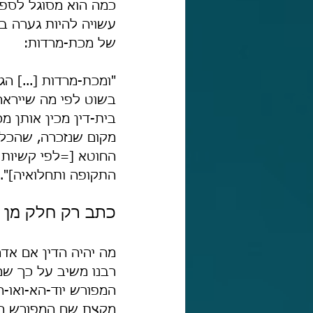
עשויה להיות גערה בל
של מכת-מרדות:
"ומכת-מרדות [...] הג
בשוט לפי מה שייראה ל
בית-דין מכין אותן מ
מקום שנזכרה, שהכל לפ
החוטא [=לפי קשיות 
התקופה ותחלואיה]".
כתב רק חלק מן 
מה יהיה הדין אם אד
רבנו משיב על כך שם 
המפורש יוד-הא-ואו-הא
מקצת שם המפורש הוא.