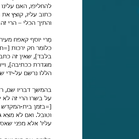
להחליפו, האם עלינו ל
כתוב עליו, קוצץ את 
והתיך הכלי – הרי זה 
מָרי יוסף קאפח מעיר
כלומר חק ירכות [=ח
בלבד], שאין זה כתב
מוגדרת ככתיבה], וי
הללו נרשם על-ידי ש
בהמשך דבריו שם, רבנ
על בשרו הרי זה לא י
[=בזמן בית-המקדש ה
וטובל. ואם לא מצא ג
עליו' אלא מפני שאס