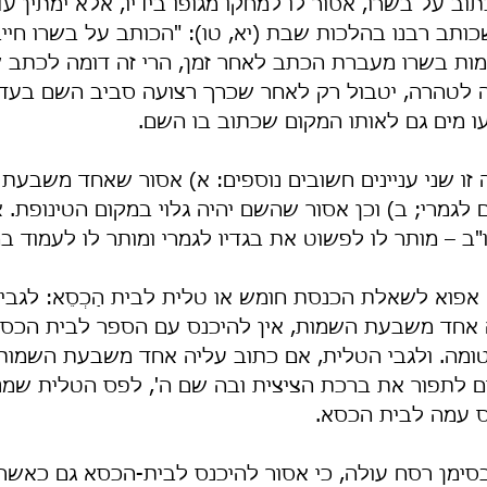
כתוב על בשרו, אסור לו למחקו מגופו בידיו, אלא ימתין 
שכותב רבנו בהלכות שבת (יא, טו): "הכותב על בשרו חיי
מות בשרו מעברת הכתב לאחר זמן, הרי זה דומה לכתב ש
לטהרה, יטבול רק לאחר שכרך רצועה סביב השם בעדינ
עו מים גם לאותו המקום שכתוב בו השם.
 זו שני עניינים חשובים נוספים: א) אסור שאחד משבעת
ם לגמרי; ב) וכן אסור שהשם יהיה גלוי במקום הטינופת. 
ב – מותר לו לפשוט את בגדיו לגמרי ומותר לו לעמוד ב
 אפוא לשאלת הכנסת חומש או טלית לבית הַכְסֵא: לגבי
 אחד משבעת השמות, אין להיכנס עם הספר לבית הכסא
מה. ולגבי הטלית, אם כתוב עליה אחד משבעת השמות 
ים לתפור את ברכת הציצית ובה שם ה', לפס הטלית שמני
ס עמה לבית הכסא.
סימן רסח עולה, כי אסור להיכנס לבית-הכסא גם כאשר 