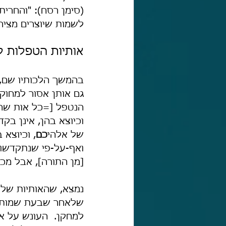
(סימן רסח): "והחרית
לשמות שיוצרים מצירוף
אותיות הטפלות 
בהמשך הלכותיו שם, 
גם אותן אסור למחוק 
הנטפל [=כל אות שהי
וכיוצא בהן, אינן בק
של אלהי
כם
, וכיוצא
ואף-על-פי שנתקדשו 
[מן התורה], אבל מכי
נמצא, שהאותיות שלפ
שלאחר שבעת שמותיו 
למחקן.  העונש על אי