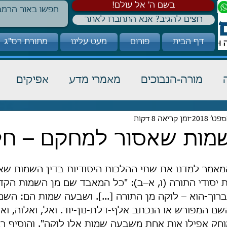
!בשם ה' אל עולם
רוצים להגיב? אנא התחברו לאתר
דף הבית
פורום
מעט עלינו
מתורת רס"ג
מורה-הנבוכים
מאמרי מדע
אפיקים
כבוד תורה
זמן קריאה 8 דקות
הלכה
קבלה
ות שאסור למחקם – חל
אמר למדנו את שתי ההלכות היסודיות בדין השמות שא
ת יסודי התורה (ו, א–ב): "כל המאבד שם מן השמות הקד
וך-הוא – לוקה מן התורה [...]. ושבעה שמות הם: השם
שם המפורש או הנכתב אלף-דלת-נון-יוד. ואל, ואלוה, ואל
וחק אפילו אות אחת משבעה שמות אלו לוקה". והוסיף ר