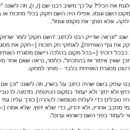
גנוז את הכלי? על כך משיב רבנו שם (ו, ו), וזה לשונו: "כ
מקום השם וגונזו. אפילו היה השם חקוק בכלי מתכות או ב
לוקה. אלא חותך את מקומו וגונזו".
 שם: "ונראה שדייק רבנו לכתוב 'השם חקוק' לומר שדוו
קק את גוף האותיות], לאפוקי חק תוכות [=חקק את מסגר
 כבכל דוכתי [=בכל מקום בהלכה רישום מסגרת האותיות
יתכן שאין איסור אז בהתכתו". כלומר, נראה שאם אחד 
רטוט מסגרת האותיות בלבד – מותר למחקו.
ו עוסק בשם שהיה כתוב על בשרו, וזה לשונו: "וכן אם ה
רחץ ולא יסוך ולא יעמוד במקום הטינופת. נזדמנה לו טב
יו טובלים כדי לעלות מטומאה לטהרה] כורך עליה גמי [
מי מסבב אחריו, ולא יהדק, כדי שלא יחוץ. שלא אמרו [=ח
ור לעמוד בפני השם כשהוא ערום".