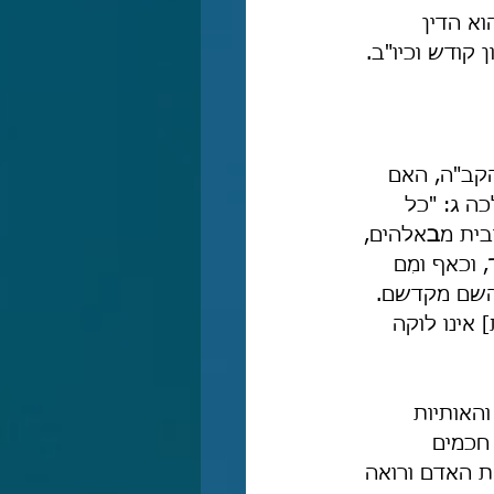
א הדין 
 קודש וכיו"ב.
קב"ה, האם 
ה ג: "כל 
ובית מ
ב
אלהים, 
, וכאף ומִם 
שהשם מקדשם. 
אינו לוקה 
האותיות 
חכמים 
ת האדם ורואה 