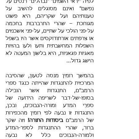
לפיה "יראי השמים" "נבהלים" ו"נסים על 
נפשם" ואינם מסוגלים להשיב על 
טענותיהם ועל שקריהם, היא פשוט 
מגוחכת – שהרי התרברבות בחכמה 
על-פני הולכי על שתיים, על-פני אשכנזים 
או צרפתים אורתודוקסים אשר היו בשפל 
השפלות המחשבתית ותעו ולעו בהזיות 
מאגיות פגאניות, היא בלשון המעטה לא 
הישג גדול...
בהמשך רומין מנסה לטעון, שהסיבה 
המרכזית להתנגדות שהייתה כנגד ספרי 
הרמב"ם, התנגדות אשר הובילה 
בסופו-של-דבר לשריפה הידועה של 
ספרֵי המדע ומורה-הנבוכים, ובכן, 
התנגדות זו נבעה לפי רומין מהכפירות 
של הרמב"ם 
ביסודות התורה!
 וזה שקר 
ברור, שהרי ההתנגדות לספר-המדע 
ולמורה-הנבוכים כלל לא נבעה 