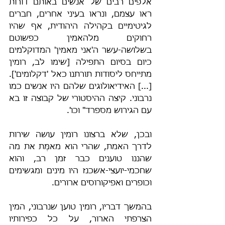
אלפים רבים של אנשים באותם דורות 
ראו עצמם, ונראו בעיני אחרים, חברים 
לגיטימיים בקהילה היהודית, אף שהיו 
רחוקים מלהאמין כפשוטם 
בשלושה-עשר ה'אני מאמין' המדוקלמים 
כיום בסיום התפילה [שימו לב, רומין 
מתייחס ליסודות תורתנו כאל 'דקלומים']. 
[...] האידיאולוגים שלהם היו אנשים כמו 
נרבוני. קיצה ההיסטורי של קבוצה זו בא 
עם הגירוש מספרד" וכו'.
ובכן, שלא ברצונו רומין עושה שירות 
לדרך האמת, שהרי הוא מאמֶּת את מה 
שהננו טוענים כבר זמן רב, והוא 
שחכמי-יועצי-אשכנז היו מינים ומגשימים 
וכופרים ואפיקורוסים ארורים.
בהמשך דבריו, רומין טוען שנרבוני, המין 
הצרפתי הארור, על כל כפירותיו 