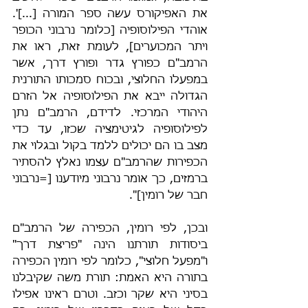
את האפיקורס עשה ספר המורה [...]'. 
אוהדי הפילוסופיה [כלומר נרבוני הכופר 
ויתר המכוערים], לעומת זאת, ראו את 
הרמב"ם כפורץ גדר ופורץ דרך, אשר 
במפעלו החלוצי, ובכוח סמכותו התורנית 
הגדולה ייבא את הפילוסופיה אל הזרם 
היהודי המרכזי. לדידם, הרמב"ם נתן 
לפילוסופיה לגיטימציה שכזו, עד כדי 
מצב בו הם יכולים ללמד בקול ובגלוי את 
הכפירות שהרמב"ם עצמו נאלץ להסתיר 
ברמזים, כך אומר נרבוני מיודענו [=נרבוני 
חבר של רומין]".
ובכן, לפי רומין, הכפירה של הרמב"ם 
ביסודות תורתנו הינה "פריצת דרך" 
ו"מפעל חלוצי", כלומר לפי רומין הכפירה 
בתורה היא האמת: תורת משה שקיבלנו 
בסיני היא שקר וכזב. וטרם ראינו אפילו 