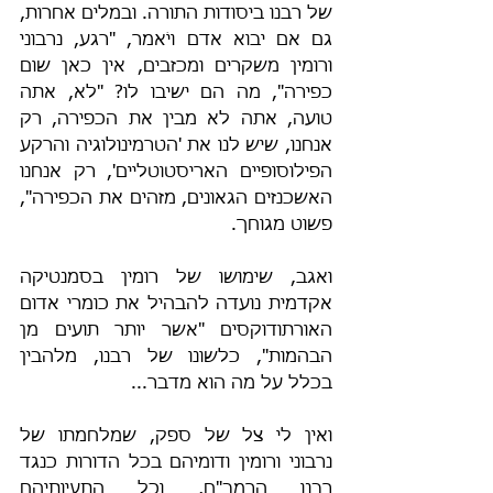
של רבנו ביסודות התורה. ובמלים אחרות, 
גם אם יבוא אדם ויֹאמר, "רגע, נרבוני 
ורומין משקרים ומכזבים, אין כאן שום 
כפירה", מה הם ישיבו לו? "לא, אתה 
טועה, אתה לא מבין את הכפירה, רק 
אנחנו, שיש לנו את 'הטרמינולוגיה והרקע 
הפילוסופיים האריסטוטליים', רק אנחנו 
האשכנזים הגאונים, מזהים את הכפירה", 
פשוט מגוחך.
ואגב, שימושו של רומין בסמנטיקה 
אקדמית נועדה להבהיל את כומרי אדום 
האורתודוקסים "אשר יותר תועים מן 
הבהמות", כלשונו של רבנו, מלהבין 
בכלל על מה הוא מדבר...
ואין לי צל של ספק, שמלחמתו של 
נרבוני ורומין ודומיהם בכל הדורות כנגד 
רבנו הרמב"ם, וכל התעיותיהם 