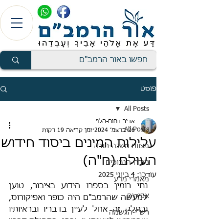
פוסט
All Posts
אדיר דחוח-הלוי
All Posts
26 בדצמ׳ 2024
זמן קריאה 19 דקות
עלילות המינים ביסוד חידוש
מצוות משנה-תורה
העולם (ח"ה)
מורה-הנבוכים
עודכן:
4 ביוני 2025
מאמרי מדע
נתי רומין בספרו הידוע בציבור, טוען 
אפיקים
למעשה שהרמב"ם היה כופר ואפיקורוס, 
ובחלק זה אחל לעיין בדבריו ובראיותיו 
רש"י-הגשמה