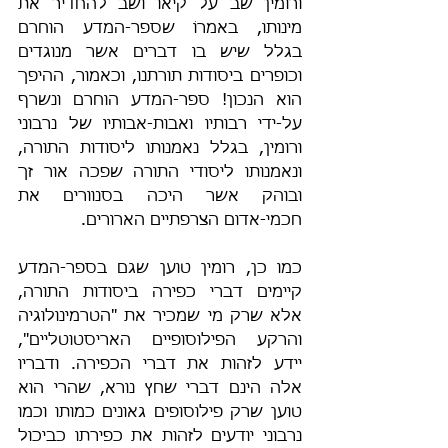
ורומין שב על קיאו ושב להחדיר את 
מינותו, באמרוֹ שספר-המדע הוחרם 
בגלל שיש בו דברים אשר מנוגדים 
וכופרים ביסודות תורתנו, וכאמור, ההיפך 
הוא הנכון! ספר-המדע הוחרם ונשרף 
על-ידי רבותיו ואבות-אבותיו של נרבוני 
ורומין, בגלל נאמנותו ליסודות התורה, 
ונאמנותו ליסודי התורה שפכה אור זך 
ובוהק אשר היכה בסנוורים את 
חכמי-אדום הצרפתיים הארורים.
כמו כן, רומין טוען שגם בספר-המדע 
קיימים דברי כפירה ביסודות התורה, 
אלא שרק מי שמכיר את "הטרמינולוגיה 
והרקע הפילוסופיים האריסטוטליים", 
יידע לזהות את דברי הכפירה. ודבריו 
אלה הינם דברי שחץ נורא, שהרי הוא 
טוען שרק פילוסופים גאונים כמותו וכמו 
נרבוני יודעים לזהות את כפירתו כביכול 