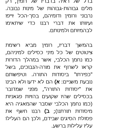
בדל של ראיה בדבריו של רומין, רק 
מלים גבוהות-גבוהות של מינות נבובה. 
נרבוני ורומין ודומיהם, בסך-הכל זייפו 
ועיוותו את דברי רבנו כדי שיתאימו 
לבהמיוּתם ולמינותם.
בהמשך דבריו, רומין מביא רשימת 
ציטוטים של כל מיני כסילים למיניהם, 
כמו נחמן הכלבי, אשר במהלך הדורות 
קראו לשרוף את מורה-הנבוכים, בשל 
"כפירתו" ביסודות התורה. וטיפשותם 
נובעת משניים: 
א)
 הם לא ידעו ולא הבינו 
את "יסודות התורה", מפני שמדובר 
בכסילים שהיו שקועים בהזיות פגאניות 
(כמו נחמן הכלבי שסבר שהמאגיה היא 
מיסודות תורתנו); 
ב)
 רבנו חשף את 
פסולת הסיגים שבידם, ולכן הם העלילו 
עליו עלילות ברשע.