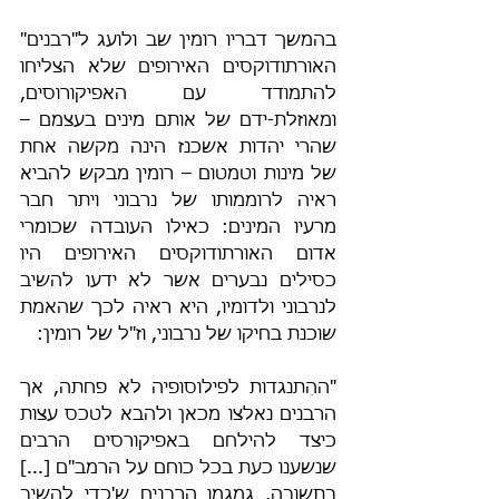
בהמשך דבריו רומין שב ולועג ל"רבנים" 
האורתודוקסים האירופים שלא הצליחו 
להתמודד עם האפיקורוסים, 
ומאוזלת-ידם של אותם מינים בעצמם – 
שהרי יהדות אשכנז הינה מקשה אחת 
של מינות וטמטום – רומין מבקש להביא 
ראיה לרוממותו של נרבוני ויתר חבר 
מרעיו המינים: כאילו העובדה שכומרי 
אדום האורתודוקסים האירופים היו 
כסילים נבערים אשר לא ידעו להשיב 
לנרבוני ולדומיו, היא ראיה לכך שהאמת 
שוכנת בחיקו של נרבוני, וז"ל של רומין:
"ההִתנגדות לפילוסופיה לא פחתה, אך 
הרבנים נאלצו מכאן ולהבא לטכס עצות 
כיצד להילחם באפיקורסים הרבים 
שנשענו כעת בכל כוחם על הרמב"ם [...] 
בתשובה, גמגמו הרבנים ש'כדי להשיב 