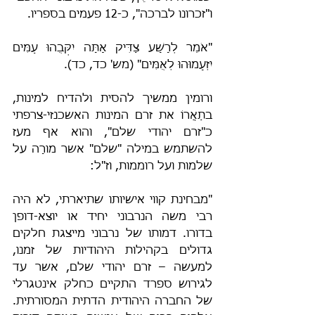
ו"זכרונו לברכה", כ-12 פעמים בספריו.
"אֹמֵר לְרָשָׁע צַדִּיק אָתָּה יִקְּבֻהוּ עַמִּים 
יִזְעָמוּהוּ לְאֻמִּים" (מש' כד, כד).
ורומין ממשיך להסית ולהדיח למינות, 
בתַאֲרוֹ את זרם המינות האשכנזי-צרפתי 
כ"זרם יהודי שלם", והוא אף מעז 
להשתמש במילה "שלם" אשר מורָה על 
שלמות ועל רוממות, וז"ל:
"מבחינת קווי אישיותו שתיארתי, לא היה 
רבי משה הנרבוני יחיד או יוצא-דופן 
בדורו. דמותו של נרבוני מייצגת חלקים 
גדולים בקהילות היהודיות של זמנו, 
למעשה – זרם יהודי שלם, אשר עד 
לגירוש ספרד התקיים כחלק אינטגרלי 
של החברה היהודית הדתית המסורתית. 