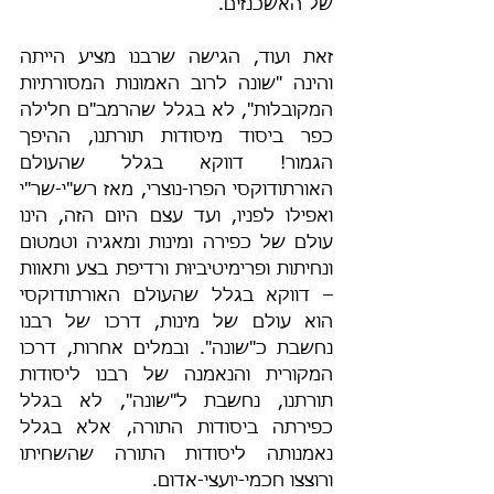
של האשכנזים.
זאת ועוד, הגישה שרבנו מציע הייתה 
והינה "שונה לרוב האמונות המסורתיות 
המקובלות", לא בגלל שהרמב"ם חלילה 
כפר ביסוד מיסודות תורתנו, ההיפך 
הגמור! דווקא בגלל שהעולם 
האורתודוקסי הפרו-נוצרי, מאז רש"י-שר"י 
ואפילו לפניו, ועד עצם היום הזה, הינו 
עולם של כפירה ומינות ומאגיה וטמטום 
ונחיתות ופרימיטיביוּת ורדיפת בצע ותאוות 
– דווקא בגלל שהעולם האורתודוקסי 
הוא עולם של מינות, דרכו של רבנו 
נחשבת כ"שונה". ובמלים אחרות, דרכו 
המקורית והנאמנה של רבנו ליסודות 
תורתנו, נחשבת ל"שונה", לא בגלל 
כפירתה ביסודות התורה, אלא בגלל 
נאמנותה ליסודות התורה שהשחיתו 
ורוצצו חכמי-יועצי-אדום.