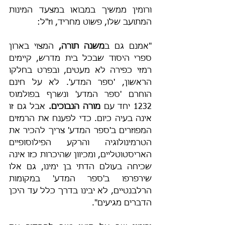
ורומין ממשיך במבואו במצעד המינות 
המתועב שלו, פשוט מחריד, וז"ל:
"אמנם גם ב
משנה תורה, 
המצוי בארון 
ספרי היסוד שבכל בית מדרש, קיימים 
רמזי כפירה לא מעטים, ובפרט בחלקו 
הראשון, 'ספר המדע'. לא על חינם 
הוחרם 'ספר המדע' ונשרף בפולמוס 
1232 יחד עם 
מורה הנבוכים. 
אבל גם זו 
אינה בעיה כיום. כדי לפענח את הרמזים 
המפוזרים ב'ספר המדע' צריך להכיר את 
הטרמינולוגיה והרקע הפילוסופיים 
האריסטוטליים, ומכיוון שהיכרות כזו אינה 
שכיחה בעולם הדתי בן ימינו, גם אלו 
שירפרפו ב'ספר המדע' במקומות 
הרלבנטיים, לא יבינו בדרך כלל עד היכן 
הדברים מגיעים".