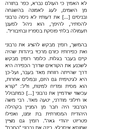
לא האמין כי העולם נברא, כפר בתורה 
מן השמים, לעג לאמונה בהשגחה 
ובניסים [...] את דעותיו לא ניסה נרבוני 
להסתיר, להיפך, הוא ניהל למענן 
תעמולה בלתי פוסקת בספריו ובחיבוריו".
בהמשך, רומין מבקש להציג את נרבוני 
ואת כפירותיו כזרם מרכזי ביהדות שהיה 
קיים בעבר בגלות. כלומר רומין מבקש 
לשכנע את הקוראים שדרך הכפירה היא 
דרך שהייתה רווחת מאד בעבר, ועל-כן 
היא לגיטימית גם היום, ובמלים אחרות, 
הוא מסית ומדיח למינות, וז"ל: "קורא 
עכשווי שידמיין את נרבוני [...] כמתבולל 
או חילוני מודרני, יטעה מאד. רבי משה 
הנרבוני היה חבר מן המניין בקהילה 
היהודית המסורתית בת זמנו, ואפילו 
פטריוט יהודי גאה". רומין גם מציין 
שמוסא איסרלֵץ, כינה את נרבוני "החכם" 