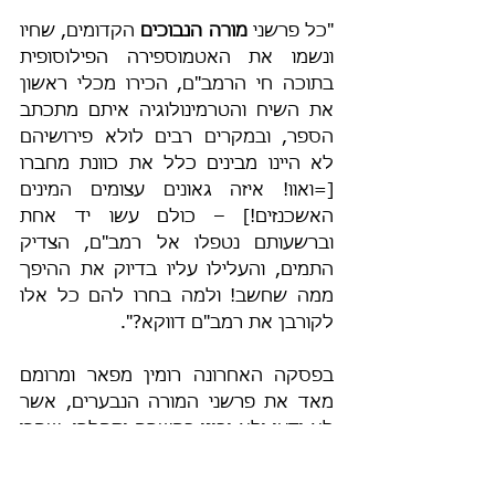
"כל פרשני 
מורה הנבוכים 
הקדומים, שחיו 
ונשמו את האטמוספירה הפילוסופית 
בתוכה חי הרמב"ם, הכירו מכלי ראשון 
את השיח והטרמינולוגיה איתם מתכתב 
הספר, ובמקרים רבים לולא פירושיהם 
לא היינו מבינים כלל את כוונת מחברו 
[=ואוו! איזה גאונים עצומים המינים 
האשכנזים!] – כולם עשו יד אחת 
וברשעותם נטפלו אל רמב"ם, הצדיק 
התמים, והעלילו עליו בדיוק את ההיפך 
ממה שחשב! ולמה בחרו להם כל אלו 
לקורבן את רמב"ם דווקא?".
בפסקה האחרונה רומין מפאר ומרומם 
מאד את פרשני המורה הנבערים, אשר 
לא ידעו ולא יבינו בחשכה יתהלכו, שהרי 
נדמה להם שמעמד הר סיני בכלל לא 
התרחש לפי הרמב"ם, ואשר בטוחים 