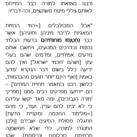
ורבנו בצוואתו למורה כבר התייחס 
לאותם צללי מינות משוקצים, וכֹה דבריו:
"אבל המבולבלים [=הוזי ההזיות 
המאגיות לריבוי מיניהן וסוגיהן] אשר 
כבר 
נִתְטַנְּפוּ מוחותיהם
 בדעות הבלתי 
נכונות ובדרכים המטעים, ויחשבו אותם 
מדעים אמיתיים, ומדמים שהם בעלי 
עיון
[ושהם 'חכמי ישראל']
ואין להם 
ידיעה כלל בשום דבר הנקרא 'מדע' 
באמת [ואף הינם 'יותר תועים מהבהמות', 
כלשון רבנו ב'מאמר תחיית המתים'] – 
הם יירתעו מפרקים רבים ממנו [מפרקי 
'מורה הנבוכים'], ומה מאד יקשו עליהם 
כי לא יבינו להם עניין. ועוד, כי מהם 
[=מלימוד החכמה ומקניית הדעת] 
תתגלה פסולת הסיגים שבידם [ולכן 
התנגדו למורה, כדי שלא תֵּחָשֵׂפְנָה 
תרמיתם, סכלותם ונבלותם], שהן 