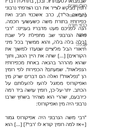
שבִּמבואו לטענתו זו. ובכן, בתחילת דבריו 
רש"י-שדים
רומין מבקש לצייר את רבו הצרפתי נרבוני 
(המאה הי"ד), כרב אשכנזי חביב ואת 
כתבי הגנה
כפירותיו בתורת משה כשעשועֵי חכמה. 
כבוד תורה
הנה לפניכם מעט מדבריו בעניינוֹ: "רבי 
הלכה
משה הנרבוני שב מתפילת ליל שבת 
[בלה בלה בלה, והוא ממשיך בכל מיני 
קבלה
תיאורי הבל מליציים שנועדו למשוך את 
הקוראים] [...] שתה את היין הטוב, ותוך 
שהוא מהרהר בהנאה באחת מכפירותיו 
הנפלאות". שמעתם? הכפירות לפי רומין 
הן "נפלאות"! ואלה הם דברים שרק מין 
ואפיקורוס מסוגל להעז להעלותם על 
הכתב. יתר-על-כן, רומין עושה ביד רמה 
כירבעם, שהרי הוא מצהיר בשחץ שרבו 
נרבוני היה מין ואפיקורוס:
"רבי משה הנרבוני היה אפיקורוס גמור 
[=אז למה רומין קורא לו 'רבי'?] [...] הוא 