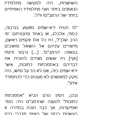
השחצניות, היה למעשה מתלמידיו 
הנאמנים ביותר ואף מתלמידיו האמיתיים 
ביותר של הרמב"ם! וז"ל:
"לוּ הטיח ירא-שמים מזועזע בנרבוני, 
כספי, אלבלג, או באחד מחבורתם: 'מי 
הרב שלך?', היו כל אלו זוקפים ראשם, 
מישירים עיניהם אל השואל ומשיבים 
בגאווה: 'הרמב"ם'. [...] נרבוני ודומיו 
[אף] היו ששים מצידם להוכיח את 
דבריהם באסמכתות כתובות, אשר 
ירא-שמים כזה, אם לא נס על נפשו, היה 
נזקק למאמצים לא מעטים כדי להתמודד 
איתן".
ובכן, רומין טרם הביא "אסמכתות 
כתובות" לטענה שהרמב"ם היה כופר 
ואפיקורוס, אך כבר הוּכח בסדרה זו 
בעשרות רבות של ראיות מדברי רבנו 