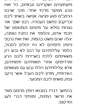
ותעתועיהם ושקריהם ונבזותם, כל זאת 
נובע ממקור מרכזי אחד: מכך שרבנו 
הרמב"ם פגע פגיעה אנושה בשחץ ליבם 
ובריקבון נפשם העכורה. רבנו שפך אור 
נגוהות נפלא על מינותם וטמטומם של 
חכמי אדום, והלומד את כתביו נאמנה, 
יגלה שהם פשוט בהמות. ואת זאת נרבוני 
ורומין ודומיהם לא היו יכולים לסבול, 
כלומר עלילותיהם על רבנו לא נבעו רק 
משאיפתם ללכת בשרירות ליבם הרע 
ומרדיפתם אחרי תאוותיהם וזימותיהם, 
אלא עלילותיהם הללו נבעו גם מגאוותם 
האירופית, מזדון ליבם הערֵל אשר נרקב 
ונמק משחץ ליבם המכוער.
בהמשך דבריו במבואו רומין מרומם מאד 
את פרשני המינות, ומוסיף דברי לעג 
וסרקזם: