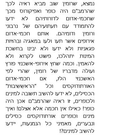
נמצא, שרומין שוב מביא ראיה לכך 
שהרמב"ם היה כופר ואפיקורוס מכך 
שחכמי-אדום לדורותיהם לא ידעו 
להתמודד עם תעתועיהם של נרבוני 
ורומין ודומיהם. אותם חכמי-אדום 
אירופים אשר תעו ולעו במאגיה ובהזיות 
פגאניות ולא ידעו ולא יבינו בחשכת 
המינות יתהלכו, פשוט לקרוא ולא 
להאמין. וכמה שחץ אירופי-אשכנזי פורץ 
ועולה מדבריו של רומין, שהרי לפי 
האשכנזי הלז, אם חכמי-אדום 
האורתודוקסים וכל "הראשְשִיבות" 
הכסילים, לא ידעו להשיב תשובה למינים 
ולכופרים, זו ראיה שהרמב"ם אכן היה 
כופר! כאילו אין חכמה אלא אצלם! ואיך 
מינים וכופרים אורתודוקסים כסילים 
ונבערים, מאמיני כל הנמנעות, יידעו 
להשיב למינים?!