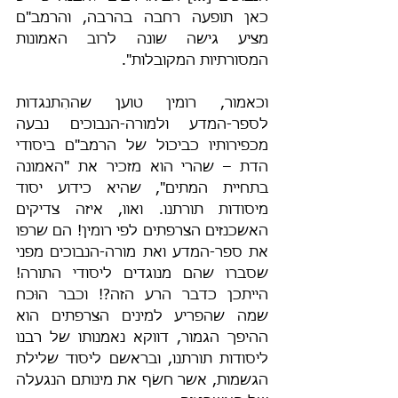
כאן תופעה רחבה בהרבה, והרמב"ם 
מציע גישה שונה לרוב האמונות 
המסורתיות המקובלות".
וכאמור, רומין טוען שההִתנגדות 
לספר-המדע ולמורה-הנבוכים נבעה 
מכפירותיו כביכול של הרמב"ם ביסודי 
הדת – שהרי הוא מזכיר את "האמונה 
בתחיית המתים", שהיא כידוע יסוד 
מיסודות תורתנו. ואוו, איזה צדיקים 
האשכנזים הצרפתים לפי רומין! הם שרפו 
את ספר-המדע ואת מורה-הנבוכים מפני 
שסברו שהם מנוגדים ליסודי התורה! 
הייתכן כדבר הרע הזה?! וכבר הוּכח 
שמה שהפריע למינים הצרפתים הוא 
ההיפך הגמור, דווקא נאמנותו של רבנו 
ליסודות תורתנו, ובראשם ליסוד שלילת 
הגשמות, אשר חשׂף את מינותם הנגעלה 