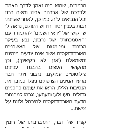
הרמב"ם, שהוא היה נאמן לדרך האמת 
ולדרכם של אברהם אבינו ומשה רבנו 
וכל הנביאים ע"ה. כמו כן, לאחר שעיינתי 
רבות בעניין יסוד חידוש העולם, נראה לי 
שהקושי של "יראי השמים" להתמודד עם 
"האסמכתות" של נרבוני, נבע בעיקר 
מבוּרות ומטמטום של האשכנזים 
האורתודוקסים אשר אינם יודעים מימינם 
ומשמאלם ('אנן לא בקיאינן'), וכן 
מהקושי העצום בהבנת עניינים 
פילוסופיים עמוקים. נרבוני ויתר חבר 
מרעיו המינים הצרפתים ניצלו כמובן את 
הנסיבות הללו, הראו את עצמם כחכמים 
גדולים, תעו ולעו ותעתעו, וגרמו למחוסרי 
הדעת האורתודוקסים להיבהל ולנוס על 
נפשם...
קצרו של דבר, התרברבותו של רומין 