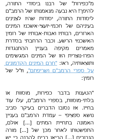
מ"כפירות" של רבנו ביסודי התורה, 
להיפך! היא נבעה מנאמנותו של הרמב"ם 
ליסודות התורה, יסודות שהיו לצנינים 
בעיניהם של חכמי-יועצי-אשכנז המינים 
הארורים, רבותיו ואבות-אבותיו של רומין 
האשכנזי הרשע. וכבר הרחבתי בסדרת 
מאמרים מקיפה בעניין ההִתנגדות 
הפרו-נוצרית הזו של המינים המגשימים 
ותוצאותיה, ראו: 
"חרם המינים הקדמונים 
על ספרי הרמב"ם ושריפתם"
, וז"ל של 
רומין:
"הטענות בדבר כפירות, מוסוות או 
בלתי-מוסוות, בספרי הרמב"ם, עלו עוד 
בחייו. אז נסובו הדברים בעיקר סביב 
נושא ספציפי – עמדת הרמב"ם בעניין 
האמונה בתחיית המתים [...] אולם, 
התפשטותו לאחר מכן של [...] מורה 
הנבוכים [...] הביאו רבים להבנה כי יש 