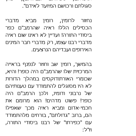
סגולתם ורכושם המיועד לאידם".
נחזור לרומין, רומין מביא מדברי 
הכסילים הללו ראיה שהרמב"ם כפר 
ביסודי התורה! ועדיין לא ראינו שום ראיה 
מדברי רבנו עצמו, רק מדברי חבר המינים 
האירופים ועבדיהם הנרצעים.
בהמשך, רומין שב וחוזר לנפנף בראייה 
המרכזית שלו שהרמב"ם היה כופר! והיא, 
שכומרי האורתודוקסים במהלך הדורות 
לא היו מסוגלים להתמודד עם טענותיהם 
של נרבוני ודומיו, ולכן הרמב"ם היה 
כופר! פשוט מדהים! הוא מרומם את 
חכמי-אדום ומביא ראיה מכך שאפילו 
הם, ברוב "גדולתם", בורחים מלהתמודד 
עם "כפירתו" של רבנו ביסודי התורה, 
וז"ל: