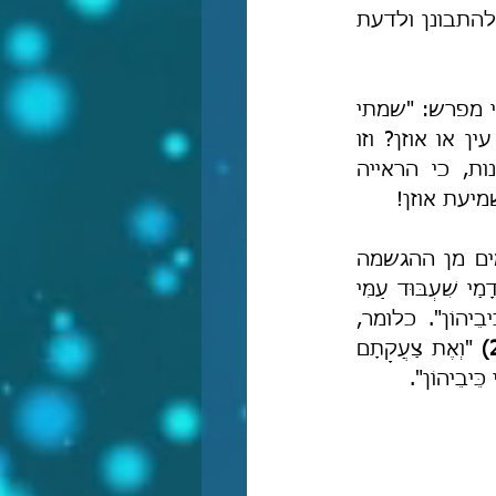
"כִּי יָדַעְתִּי אֶת מַכְאֹבָיו – כמו 'וַיֵּדַע אֱלֹהִים' [שמ' ב, כה], כלומר, כי שמתי לב להתבונן ולדעת 
נשים לב, במקרא נאמר אך ורק: "רָאֹה רָאִיתִי [...] שָׁמַעְתִּי" ותו לא, ואילו רש"י מפרש: "שמתי 
לב [...] ולא העלמתי עיני ולא אאטום את אזני", והיכן נזכרו בפסוק לב או עין או אוזן? וזו 
פרשנות מגשימה מובהקת, אשר נועדה למעשה "להסביר" לקורא הפרשנות, כי הראייה 
יעת אוזן!
וכנגד שלוש ההגשמות של רש"י בפירושו לעיל, אונקלוס מרחיק שלוש פעמים מן ההגשמה 
בפסוק הנדון, והנה לפניכם תרגומו בשמות שם (ג, ז): "וַאֲמַר יְיָ, מִגְלָא גְּלֵי קֳדָמַי שִׁעְבּוּד עַמִּי 
דִּבְמִצְרַיִם, וְיָת קְבִילַתְהוֹן שְׁמִיעַ קֳדָמַי מִן קֳדָם מַפְלְחֵיהוֹן, אֲרֵי גְּלֵי קֳדָמַי כֵּיבֵיהוֹן". כלומר, 
2
 "וְאֶת צַעֲקָתָם 
 כֵּיבֵיהוֹן".