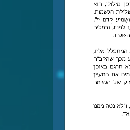
יתעלה, אונקלוס הרחיק מן ההגשמה בתרגומו. כלומר, במקום לתרגם באופן מילולי, הוא 
תרגם באופן פרשני, כך שניתן להבין מתרגומו שמטרתו היא לעורר אותנו לשלילת הגשמות. 
הוי אומר, בכל מקום שנאמר בתורה לדוגמה: וישמע ה', אונקלוס תרגם: "וּשְׁמִיעַ קֳדָם יְיָ". 
משמעות השינוי היא, שהקב"ה אינו שומע באופן פיסי, אלא שהדברים הגיעו לפניו, ובמלים 
השגתו.
זאת ועוד, במקומות שבהם הפועל "שמע" עוסק בשמיעת הקב"ה את תפילת המתפלל אליו, 
גם שם אונקלוס לא הותיר את הפועל "שמע" על מכונו, שהרי עלול להשתמע מכך שהקב"ה 
 את תפילת המתפלל אליו, ולכן, גם בעניין זה אונקלוס לא תרגם באופן 
מילולי אלא באופן פרשני. עקביותו בעניין זה ובעניינים רבים נוספים, מרוממים את המעיין 
בתרגומו לתובנה המהדהדת: שישנה חובה עצומה לשלול מה' יתעלה כל זיק של הגשמה 
רבנו מוסיף, שאונקלוס עקבי בתרגום הפועל "שמע" שנאמר ביחס לה' יתעלה, ו"לא נטה ממנו 
אד.