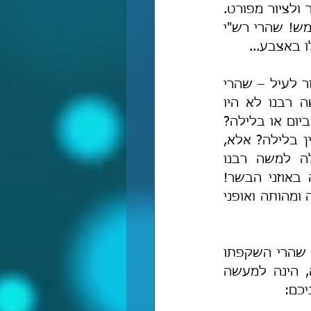
נשים לב, כי במדרש נאמר "באצבע" באופן כללי, וברור שהכוונה היא להסבר ולציור מפורט. 
ברם, מפירוש רש"י עולה שלא מדובר במשל אלא בתיאור פשטני ובאצבע ממש! שהרי רש"י 
ו באצבע...
כמו כן, המשך דברי רש"י הם דברי טמטום חמורים: "וכיצד הראהו" וכו' כאמור לעיל – שהרי 
מן הדברים הללו עולה, שרש"י סבר שכל ההתגלויות של ה' יתעלה למשה רבנו לא היו 
במראה הנבואה! שהרי אם הם היו במראה הנבואה, מה זה משנה אם הם היו ביום או בלילה? 
וכי ה' אינו יכול להראות את הלבנה למשה רבנו במראה הנבואה בין ביום ובין בלילה? אלא, 
התמיהה: כיצד הראהו ביום את הלבנה? מלמדת שרש"י סבר שה' נגלה למשה רבנו 
בהתגלויות חושיות, דהיינו משה רבנו לפי רש"י שמע את קולו של הקב"ה באוזני הבשר! 
ופרשנותו זו מוסיפה ללמד אותנו על סכלותו ובערותו של רש"י בענייני הנבואה ומהותה ואופני 
ברם, לא מדובר רק בדברי טמטום חמורים, אלא גם בענייני כפירה יסודיים! שהרי השקפתו 
שמשה רבנו "דיבר" עם הקב"ה באמצעות חוש האוזן ולא במראה הנבואה, הינה למעשה 
יכם: