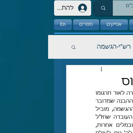
להתחברות
אפיקים
ספרים
En
רש"י-הגשמה
ס
במורה (א, מח) רבנו מבאר את הפעלים "שמע" ו"ראה" אשר נזכרו בספר התורה לאור תרגומו 
המכונן של אונקלוס. העיון המדוקדק של רבנו בתרגומו של אונקלוס, יחד עם ההבנה שמדובר 
בתרגום שתכליתו הפרשנית הראשונה וכמעט הבלעדית היא להרחיק מן ההגשמה, מוביל 
למסקנה שתרגומו של אונקלוס הוא חיבור מכונן באומה, ומסביר היטב את העובדה שחז"ל 
קבעו שחובה לקרוא אותו מדי שבוע בקריאת שניים-מקרא-ואחד-תרגום. ובמלים אחרות, 