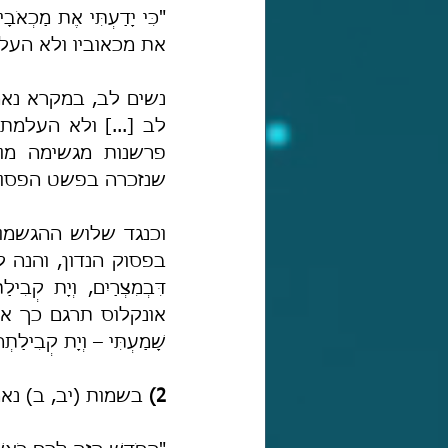
את מכאוביו ולא העלמ
שנזכרה בפשט הפסוק 
אונקלוס תרגם כך את
שָׁמַעְתִּי – וְיָת קְבִילַתְה
2)
 בשמות (יב, ב) נא