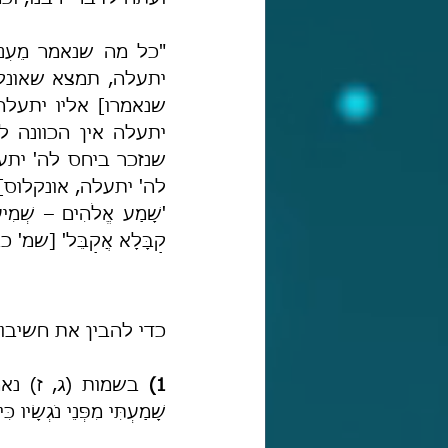
"כל מה שנאמר מֵעִני
קַבָּלָא אֲקַבֵּל' [ש
כדי להבין את חשיבות
1) 
שָׁמַעְתִּי מִפְּנֵי נֹגְשָׂי