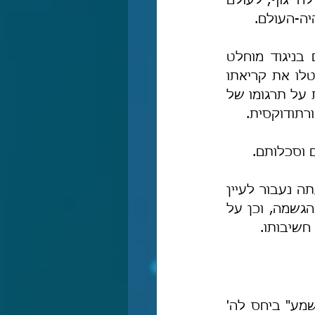
תרגומו של אונקלוס הוא יסוד היסודות ועמוד החכמות, כי ללא ההבנה שאין לה' גוף, לעולם 
יה-העולם.
עיונו המעמיק של רבנו בתרגום אונקלוס והארת חשיבותו העצומה, עומדים בניגוד מוחלט 
למעמדו של תרגום אונקלוס באומתנו – שהרי לא רק שהמינים האירופים ביטלו את קריאתו 
ושינונו, אלא שהם הכחידו לחלוטין את לימודו. אין כמעט מחקרים או פרשנויות על תרגומו של 
ורתודוקסית.
 וסכלותם.
עד כאן דברי הקדמה קצרים בעניין חשיבותו העצומה של תרגום אונקלוס, ועתה נעבור לעיין 
בדברי רבנו במורה (א, מח), ונלמד על האופנים שבהם אונקלוס הרחיק מן ההגשמה, וכן על 
חשיבותו.
רבנו מצביע על עובדה חשובה, לפיה, בכל מקום בתורה שבו נזכר הפועל "שמע" ביחס לה' 