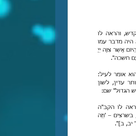
"הַזֶּה – נתקשה משה על מולד הלבנה באיזו שיעור תֵּראה ותהיה ראויה לקדש, והראה לו 
באצבע את הלבנה ברקיע, ואמר לו: כזה ראה וקדש. וכיצד הראהו? והלא לא היה מדבר עמו 
אלא ביום, שנאמר: 'וַיְהִי בְּיוֹם דִּבֶּר יְיָ' [שמ' ו, כח], 'בְּיוֹם צַוֹּתוֹ' [ויק' ז, לח], 'מִן הַיּוֹם אֲשֶׁר צִוָּה יְיָ 
עם חשכה".
מדברי רש"י עולה שהקב"ה הראה למשה את הלבנה באצבע ממש! שהרי הוא אומר לעיל: 
"והראה לו באצבע את הלבנה ברקיע". ברם, במדרש נאמר לשון הרבה יותר עדין, לשון 
ש הגדול" שם:
"הַחֹדֶשׁ הַזֶּה – תני רשב"י, בשלושה דברים נתקשה משה לפני הקב"ה והראה לו הקב"ה 
באצבע: במנורה ובשרצים ובלבנה. במנורה – 'וְזֶה מַעֲשֵׂה הַמְּנֹרָה' [במ' ח, ד]; בשרצים – 'וְזֶה 
' יב, ב]".