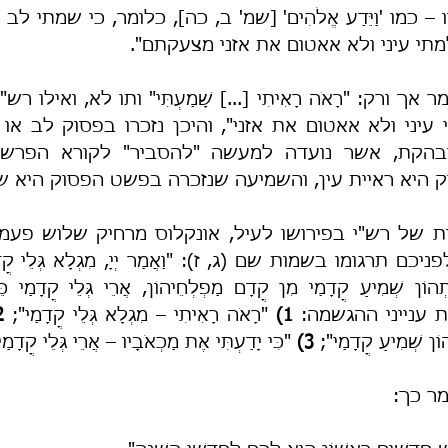
תי עיני ולא אאטום את אזני מצעקתם".
היא ראיית עין, והשמיעה שנזכרה בפשט הפסוק היא שמ
 ענייני ההגשמה: 
1)
 "רָאֹה רָאִיתִי – מִגְלָא גְּלֵי קֳדָמַי"; 
)
וֹן שְׁמִיעַ קֳדָמַי"; 
3)
 "כִּי יָדַעְתִּי אֶת מַכְאֹבָיו – אֲרֵי גְּלֵי קֳדָמַי
מר כך: