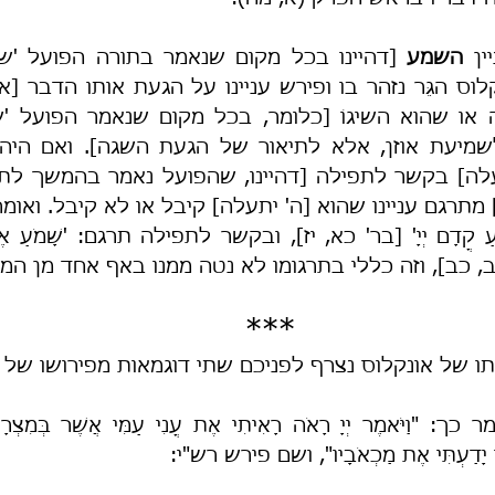
ין 
השמע
מ' כב, כב], וזה כללי בתרגומו לא נטה ממנו באף אחד מן המ
***
ו של אונקלוס נצרף לפניכם שתי דוגמאות מפירושו של ר
ו כִּי יָדַעְתִּי אֶת מַכְאֹבָיו", ושם פירש רש"י: