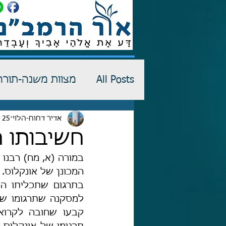
All Posts
מצוות משנה-תורה
רש"י-שדים
אדיר דחוח-הלוי
25 במרץ 2022
כתבי הגנה
חשיבותו 