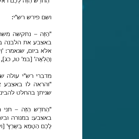
"הַחֹדֶשׁ הַזֶּה לָכֶם רֹאשׁ
ושם פירש רש"י:
וָהָלְאָה' [במ' טו, 
שניתן בהחלט להבינו
לָכֶם הַטָּמֵא בַּשֶּׁרֶץ