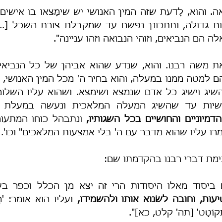
ה הם הנביאים, וזוהי הנבואה וזהו עניינה".
שיות עד שהשיג המעלה המלאכית ונעשה במעלת המל
דמיוניים והחושיים בכל השגותיו,
מרו עליו שהוא מדבר עם ה' בלי אמצעות המלאכים" וכו'.
ימת דברי רבנו בהקדמתו שם:
ביסוד מאלו היסודות הרי זה יצא מן הכלל וכפר בע
יעות, וחובה לשׂנוא אותו ולהשמידו,
 אֶתְקוֹטָט' [תה' קלט, כא]".