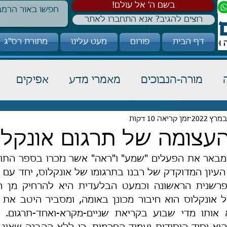
!בשם ה' אל עולם
רוצים להגיב? אנא התחברו לאתר
דף הבית
פורום
מעט עלינו
מתורת רס"ג
מורה-הנבוכים
מאמרי מדע
אפיקים
כבוד תורה
זמן קריאה 10 דקות
הלכה
קבלה
העצומה של תרגום אונקלו