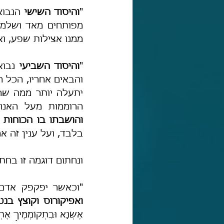
"
והיסוד השישי
ממנו אצילות שפע, ואל
"
והיסוד השביעי
הרוממות מעל האנו
והושבתו בו הכוחות ה
בלבד, ועל ענין זה א
ונחתום דוגמה זו בחת
"וכאשר יפקפק אדם 
ואפיקורוס וקוצץ בנט
אֶשְׂנָא וּבִתְקוֹמְמֶיךָ