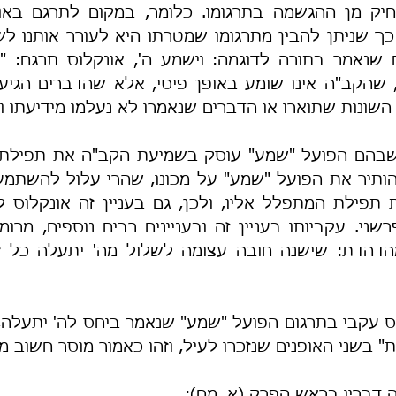
שונות שתוארו או הדברים שנאמרו לא נעלמו מידיעתו ו
 בשני האופנים שנזכרו לעיל, וזהו כאמור מוּסר חשוב מ
ֹה דבריו בראש הפרק (א, מח):