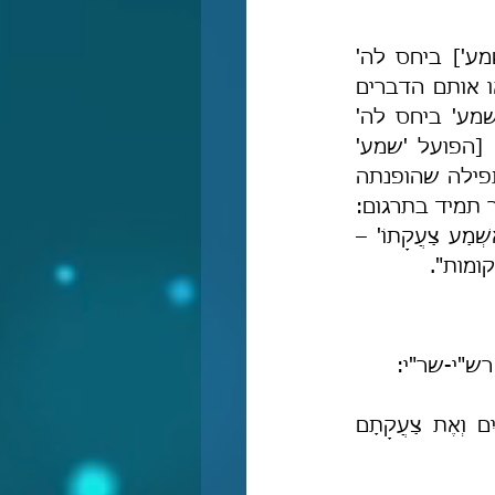
 [דהיינו בכל מקום שנאמר בתורה הפועל 'שמע'] ביחס לה' 
יתעלה, תמצא שאונקלוס הגֵּר נזהר בו ופירש עניינו על הגעת אותו הדבר [או אותם הדברים 
שנאמרו] אליו יתעלה או שהוא השיגוֹ [כלומר, בכל מקום שנאמר הפועל 'שמע' ביחס לה' 
יתעלה אין הכוונה לשמיעת אוזן, אלא לתיאור של הגעת השגה]. ואם היה [הפועל 'שמע' 
שנזכר ביחס לה' יתעלה] בקשר לתפילה [דהיינו, שהפועל נאמר בהמשך לתפילה שהופנתה 
לה' יתעלה, אונקלוס] מתרגם עניינו שהוא [ה' יתעלה] קיבל או לא קיבל. ואומר תמיד בתרגום: 
'שָׁמַע אֱלֹהִים – שְׁמִיעַ קֳדָם יְיָ' [בר' כא, יז], ובקשר לתפילה תרגם: 'שָׁמֹעַ אֶשְׁמַע צַעֲקָתוֹ' – 
קומות".
ש"י-שר"י:
בשמות (ג, ז) נאמר כך: "וַיֹּאמֶר יְיָ רָאֹה רָאִיתִי אֶת עֳנִי עַמִּי אֲשֶׁר בְּמִצְרָיִם וְאֶת צַעֲקָתָם 