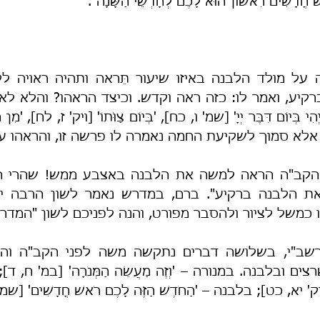
 חֳדָשִׁים רִאשׁוֹן הוּא לָכֶם לְחָדְשֵׁי הַשָּׁנָה".
כג], אלא סמוך לשקיעת החמה נאמרה לו פרשה זו, והראהו 
 כמשל לציור ולהסבר מפורט, והנה לפניכם לשון "המדר
' [ויק' יא, כט]; בלבנה – 'הַחֹדֶשׁ הַזֶּה לָכֶם רֹאשׁ חֳדָשִׁים' [שמ