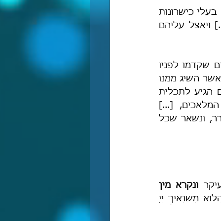
 הנבואה. והוא, לָדעת שזה המין האנושי יש שימָּצאו בו אישים בעלי כישרונות 
מפותחים מאד ושלמות גדולה, ותתכונן נפשם עד שמקבלת צורת השכל [...] ויאצל עליהם 
 נבואת משה רבנו. והוא, שנדע שהוא אביהן של כל הנביאים שקדמו לפניו 
והבאים אחריו, הכל הם למטה ממנו במעלה, והוא בחיר ה' מכל המין האנושי, אשר השיג ממנו 
יתעלה יותר ממה שהשיג וישיג כל אדם שנמצא ושימצא. ושהוא עליו השלום הגיע לתכלית 
אכים, [...] 
 ונתבהל כוחו המתעורר, ונשאר שכל 
יקר 
ונקרא מין 
 ועליו הוא אומר: 'הֲלוֹא מְשַׂנְאֶיךָ יְיָ 