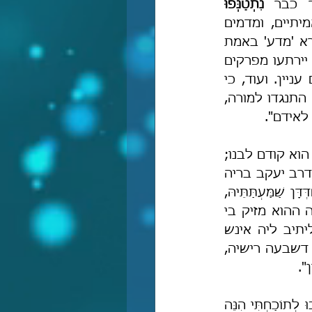
ר כבר 
נִתְטַנְּפוּ 
 בדעות הבלתי נכונות ובדרכים המטעים, ויחשבו אותם מדעים אמיתיים, ומדמים 
ואין להם ידיעה כלל בשום דבר הנקרא 'מדע' באמת 
[ואף הינם 'יותר תועים מהבהמות', כלשון רבנו ב'מאמר תחיית המתים'] – הם יירתעו מפרקים 
רבים ממנו [מפרקי 'מורה הנבוכים'], ומה מאד יקשו עליהם כי לא יבינו להם עניין. ועוד, כי 
מהם [=מלימוד החכמה ומקניית הדעת] תתגלה פסולת הסיגים שבידם [ולכן התנגדו למורה, 
לאידם".
ולהשלמת העניין אצרף את לשון האגדה: "תנו רבנן: הוא ללמוד ובנו ללמוד – הוא קודם לבנו; 
ר' יהודה אומר: אם בנו זריז וממולא ותלמודו מתקיים בידו – בנו קודמו. כי הא דרב יעקב בריה 
דרב אחא בר יעקב שדריה אבוה לקמיה דאביי, כי אתא חזייה דלא הוה מִחַדְּדָּן שַׁמַּעְתַּתֵּיהּ, 
אמר ליה: אנא עדיף מינך, תיב את ואיזיל אנא. שמע אביי דקא הוה אתי. הוה ההוא מזיק בי 
רבנן דאביי, דכי הוו עיילי בתרין אפילו ביממא הוו מיתזקי, אמר להו: לא ליתיב ליה אינש 
אושפיזא, אפשר דמתרחיש ניסא. על, בת בההוא בי רבנן, אידמי ליה כתנינא דשבעה רישיה, 
".
"עַד מָתַי פְּתָיִם תְּאֵהֲבוּ פֶתִי וְלֵצִים לָצוֹן חָמְדוּ לָהֶם וּכְסִילִים יִשְׂנְאוּ דָעַת, תָּשׁוּבוּ לְתוֹכַחְתִּי הִנֵּה 