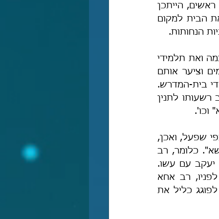
לא יידע על קיומו? שוו בנפשכם שהיה בביתכם שד בדמות תנין בעל שבעה ראשים, הייתכן 
שכל המדינה וכל העולם לא יידעו עליו? והלא מדובר בעניין פלאי שיהפוך את הבית למקום 
ת הנחותות.
אלא נראה לי ברור שמדובר במשל לעניין שכן רע ובהמי, אשר שנא את החכמה ואת תלמידי 
החכמים, ונהג להפריע ללימוד התורה ואף צעק והתקוטט עם תלמידי החכמים וציער אותם 
כאשר היו נכנסים אליו בניסיון לבקש ממנו לחדול מהפרעותיו והצקותיו ללומדי בית-המדרש. 
 כתנינא" וכו', כלומר אותו רשע רק נדמה מרוב רשעותו לתנין 
 וכו'.
אביי כנראה סבר שרב אחא יידע להתמודד עם אותו שכן מרושע, ולכן פעל כפי שפעל, ואכן, 
רב אחא התמודד עם אותו שכן רע בהצלחה: "כל כריעה דכרע נתר חד רישא". כלומר, רב 
אחא התנהג עם אותו שכן רע בהכנעה עד שהצליח לפייס אותו, וכמו שנהג יעקב עם עשו. 
ולכן נאמר ש"כל כריעה דכרע נתר חד רישא", דהיינו בכל כריעה שכרע לפניו, רב אחא 
הצליח לשכך מעט את כעסו וחמתו ושנאתו של אותו שכן רע, עד שהצליח לפוגג כליל את 