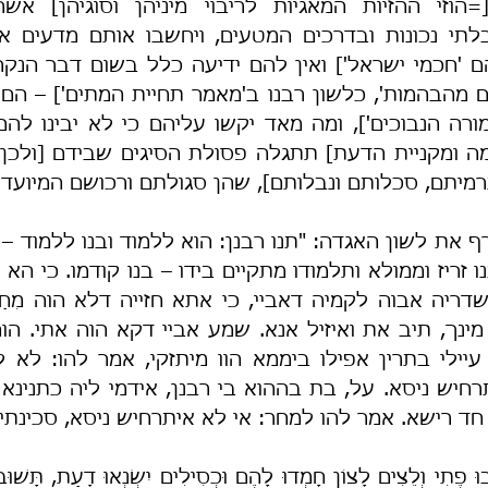
הוזי ההזיות המאגיות לריבוי מיניהן וסוגיהן] אש
ם 'חכמי ישראל']
ה תרמיתם, סכלותם ונבלותם], שהן סגולתם ורכושם המיועד 
ד רישא. אמר להו למחר: אי לא איתרחיש ניסא, סכינתין