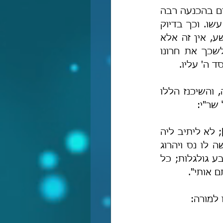
מטרת האגדה הינה אפוא ללמדנו שלעתים יש צורך בל יגונה לנהוג עם הרשעים בהכנעה רבה 
ובכבוד גדול כדי לשכך את שנאתם וחמתם, וכפי שנהג יעקב אבינו ע"ה עם עשו. וכך בדיוק 
נהג רב אחא, ומה שרב אחא מתרעם על אביי שאילצוֹ להתמודד עם אותו רשע, אין זה אלא 
כדי ללמד אותנו על ענוותנותו של רב אחא, אשר לא תלה את הצלחתו לשכך את חרונו 
 ה' עליו.
ברם, כל הפרשנים שראיתי והצרפתי בראשם פירשו את האגדה הזו כפשוטה, והשיכנז הללו 
שר"י:
"בי רבנן – בית-המדרש רחוק מן היישוב הוה [דהיינו במקום השדים והמזיקים]; לא ליתיב ליה 
אינש אושפיזא – לרב אחא, ועל כרחו ילין בבית המדרש ומתוך חסידותו יעשה לו נס ויהרוג 
את המזיק"; בָּת – לן; אידמי ליה – מזיק; כתנינא דשבע רישיה – שהיו לו שבע גולגלות; כל 
 אותי".
 למורה: