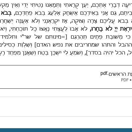
בִיתֶם, גַּם אֲנִי בְּאֵידְכֶם אֶשְׂחָק אֶלְעַג בְּבֹא פַחְדְּכֶם, 
בְּבֹא 
בְּבֹא עֲלֵיכֶם צָרָה וְצוּקָה, אָז יִקְרָאֻנְנִי וְלֹא אֶעֱנֶה יְשַׁחֲרֻנְנִי 
ִרְאַת יְיָ לֹא בָחָרוּ,
יהיה בסדר], וְשֹׁמֵעַ לִי יִשְׁכָּן בֶּטַח וְשַׁאֲנַן מִפַּחַד ר
.pdf
ת הראשים