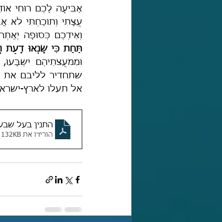
עֲצָתִי וְתוֹכַחְתִּי לֹא אֲ
וְאֵידְכֶם כְּסוּפָה יֶאֱתֶה 
תַּחַת כִּי שָׂנְאוּ דָעַת וְי
אל תעלו לארץ-ישראל, הכל 
התנין בעל שבע
הורידו את PDF • 132KB