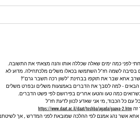
סקירת הפירוש העקוש לספר
ארבל:
יצירה (ח"ט)
(ח"ה)
תי לפני כמה ימים שאלה שכללה אותו והנה מצאתי את התשובה. 
ם בסיבה לשמה חז"ל השתמשו בכאלו משלים מלכתחילה. מדוע לא 
שרב אחא שבר את תוקפו בבחינת "לשון רכה תשבר גרם"? 
הבאים - למה לסבך את הדברים באמצעות משלים ובפרט משלים 
 כשרואים כמה טעו והטעו אחרים בפירושם לפי פשט הדברים.
ל עם כל הכבוד, מי אני שאדע לכוון לדעת חז"ל
זה 
https://www.daat.ac.il/daat/toshba/agada/gaava-2.htm
ב אחא אשר נהג אמנם לפי ההלכה שמובאת לפני המדרש , אך לשיטתם