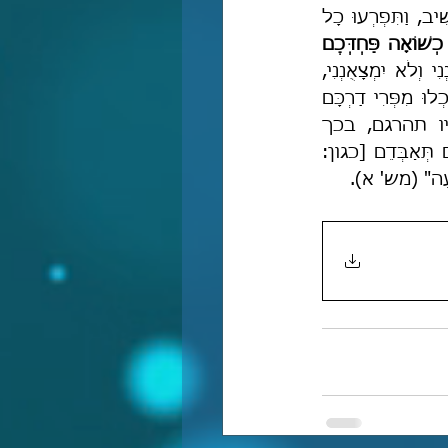
אַבִּיעָה לָכֶם רוּחִי אוֹדִיעָה דְבָרַי אֶתְכֶם, יַעַן קָרָאתִי וַתְּמָאֵנוּ נָטִיתִי יָדִי וְאֵין מַקְשִׁיב, וַתִּפְרְעוּ כָל 
כְשׁוֹאָה פַּחְדְּכֶם
וְלֹא יִמְצָאֻנְנִי, 
 לֹא אָבוּ לַעֲצָתִי נָאֲצוּ כָּל תּוֹכַחְתִּי, וְיֹאכְלוּ מִפְּרִי דַרְכָּם 
וּמִמֹּעֲצֹתֵיהֶם יִשְׂבָּעוּ, כִּי מְשׁוּבַת פְּתָיִם תַּהַרְגֵם [=מינותם של שר"י ותלמידיו תהרגם, בכך 
שתחדיר לליבם את ההבל והתֹּהו שמחריבים את נפש האדם] וְשַׁלְוַת כְּסִילִים תְּאַבְּדֵם [כגון: 
ָעָה" (מש' א).