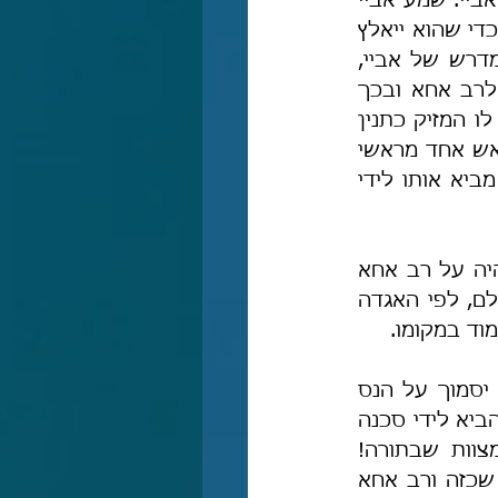
בפיו. ולכן אמר רב אחא לבנו: שב אתה ואני אלך במקומך ללמוד תורה לפני אביי. שמע אביי 
שרב אחא מגיע לבית-המדרש והורה שאף אחד לא יארח את רב אחא בביתו כדי שהוא ייאלץ 
ללון בבית-המדרש. וכל זאת מדוע? מפני שלפי האגדה היה "מזיק" בבית-המדרש של אביי, 
עד שכשהיו נכנסים אליו אפילו שניים היו ניזוקים, ואביי קיווה שיתרחש נס לרב אחא ובכך 
תיפתר בעיית אותו "המזיק". ואכן, רב אחא ישן בלילה בבית-המדרש, ונדמה לו המזיק כתנין 
בעל שבעה ראשים. מסופר שרב אחא החל לכרוע, וכל כריעה שכרע נפל ראש אחד מראשי 
התנין. למחרת אמר רב אחא לאביי שאם לא היה מתרחש לו נס, אביי היה מביא אותו לידי 
אגדה זו איננה תואמת את פסק ההלכה שמובא בגמרא, שהרי לפי ההלכה היה על רב אחא 
ללכת ללמוד תורה במקום בנו רב יעקב גם אם היו שניהם שווים בחכמה. אולם, לפי האגדה 
וד במקומו.
ונשאלתי בעניין אגדה זו, האם יש להבין אותה כפשוטה? האם ייתכן שאביי יסמוך על הנס 
ויסכן את חייו של רב אחא? הייתכן שיהיה "מזיק" בבית-המדרש אשר עלול להביא לידי סכנה 
ובכל זאת בית-המדרש יישאר פתוח? והלא פיקוח נפש דוחה את כל המצוות שבתורה! 
יתר-על-כן, הייתכן שמדובר בתנין בעל שבעה ראשים? הייתכן שיהיה מזיק שכזה ורב אחא 