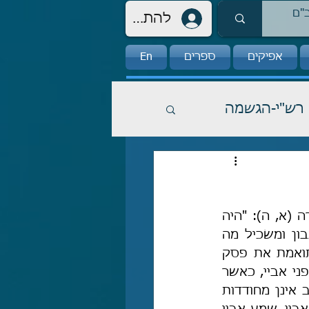
להתחברות
אפיקים
ספרים
En
רש"י-הגשמה
במסכת קידושין כט ע"ב נפסקה ההלכה שרבנו מעתיק בהלכות תלמוד תורה (א, ה): "היה 
הוא ללמוד תורה ויש לו בן ללמוד תורה – הוא קודם לבנו. ואם היה בנו נבון ומשׂכיל מה 
שילמד יותר ממנו – בנו קודם". לאחר פסק ההלכה מובאת אגדה שאיננה תואמת את פסק 
ההלכה. באגדה מסופר על רב אחא ששלח את בנו רב יעקב ללמוד תורה לפני אביי, כאשר 
חזר רב יעקב מבית-המדרש ראה אביו רב אחא ששמועותיו של בנו רב יעקב אינן מחודדות 