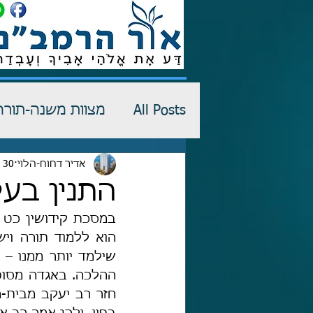
All Posts
מצוות משנה-תורה
רש"י-שדים
אדיר דחוח-הלוי
30 במרץ 2025
כתבי הגנה
התנין בע