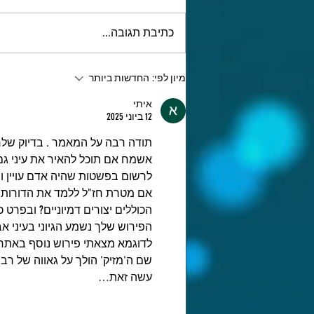
כתיבת תגובה...
אונקלוס - ראש פרשני האמת
מיון לפי:
החדשות ביותר
(חלק לג)
איתי
12 ביוני 2025
תודה רבה על המאמר . בדיוק שלח
אשמח אם תוכל להאיר את עיני ג
לרשום בפשטות שהיה אדם עויין ו
אם מטרת חז"ל ללמד את הדורות 
הכוללים יצורים דמיוניים? ובפרט
הפירוש שלך נשמע הגיוני בעיני אב
לדוגמא מצאתי פירוש נוסף באתר 
שם ה'מזיק' הולך על גאווה של ר
עשה זאת…