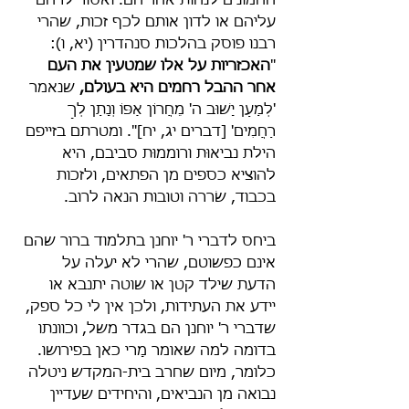
ההמונים לנהות אחריהם. ואסור לרחם 
עליהם או לדון אותם לכף זכות, שהרי 
רבנו פוסק בהלכות סנהדרין (יא, ו): 
"
האכזריות על אלו שמטעין את העם 
אחר ההבל רחמים היא בעולם,
 שנאמר 
'לְמַעַן יָשׁוּב ה' מֵחֲרוֹן אַפּוֹ וְנָתַן לְךָ 
רַחֲמִים' [דברים יג, יח]". ומטרתם בזייפם 
הילת נביאוּת ורוממוּת סביבם, היא 
להוציא כספים מן הפתאים, ולזכות 
בכבוד, שׂררה וטובות הנאה לרוב.
ביחס לדברי ר' יוחנן בתלמוד ברור שהם 
אינם כפשוטם, שהרי לא יעלה על 
הדעת שילד קטן או שוטה יתנבא או 
יידע את העתידות, ולכן אין לי כל ספק, 
שדברי ר' יוחנן הם בגדר משל, וכוונתו 
בדומה למה שאומר מָרי כאן בפירושו. 
כלומר, מיום שחרב בית-המקדש ניטלה 
נבואה מן הנביאים, והיחידים שעדיין 