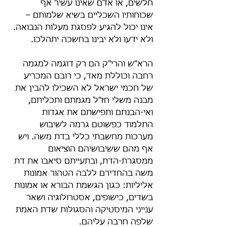
חלשים, או אדם שאינו עשיר אף 
שכוחותיו השכליים בשיא שלמותם – 
אינו יכול להגיע לפסגת מעלות הנבואה. 
ולא ידעו ולא יבינו בחשכה יתהלכו.
הרא"ש והרי"ק הם רק דוגמה למגמה 
רחבה וכוללת מאד, כי רובם המכריע 
של חכמי ישראל לא השכילו להבין את 
מבנה משלי חז"ל מגמתם ותכליתם, 
ואי-הבנתם ותפישׂתם את אגדות 
התלמוד כפשוטם גרמה לשיבוש 
מערכות מחשבתי כללי בדת משה. ויש 
אף מהם ששיבושיהם הוציאום 
ממסגרת-הדת, ובתעייתם סיאבו את דת 
משה בהחדירם ללבהּ הטהור אמונות 
אליליות: כגון הגשמת הבורא או אמונות 
בשדים, כישופים, אסטרולוגיה ושאר 
ענייני המיסטיקה והסגולות שדת האמת 
שלפה חרבה עליהם.