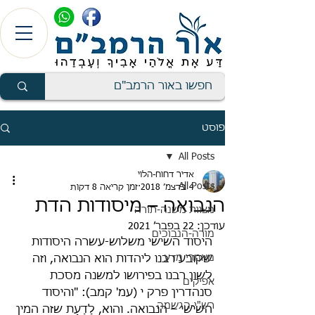
פוסט
All Posts
אדיר דחוח-הלוי
All Posts
4 בדצמ׳ 2018
זמן קריאה 8 דקות
הנבואה – מיסודות הדת
מצוות משנה-תורה
עודכן:
22 בפבר׳ 2021
מורה-הנבוכים
היסוד השישי משלוש-עשרה היסודות 
מאמרי מדע
שקובע רבנו ליהדות הוא הנבואה, וזה 
לשון רבנו בפירושו למשנה מסכת 
אפיקים
סנהדרין פרק י (עמ' קמב): "והיסוד 
רש"י-הגשמה
השישי – הנבואה. והוא, לָדַעַת שזה המין 