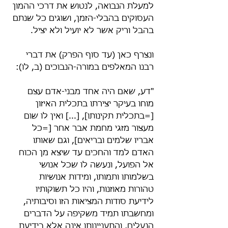
למעלת הנבואה, לנטוש את דרכי ההמון 
העסוקים בהבלי-הזמן, ושוגים כל שנתם 
בהבל וריק אשר לא יועיל ולא יציל.
ונצרף כאן (עד סוף הפרק) את דברי 
רבנו המאלפים במורה-הנבוכים (ב, לו):
"דע, שאם היה אחד מבני-אדם עצם 
מוחו בעיקר יצירתו בתכלית האיזון 
[=בתכלית תקינותו], [...] ואין לו שום 
מעצור מזגי מחמת אבר אחר [=כל 
אבריו שלמים ובריאים], וגם שאותו 
האדם למד והחכים עד שיצא מן הכוח 
אל הפועל, ונעשה לו שכל אנושי 
בשלמותו ותמותו, ומידות אנושיות 
טהורות מאוזנות, והיו כל תשוקותיו 
לידיעת סודות המציאות הזו וסיבותיה, 
ומחשבתו תמיד משקיפה על הדברים 
הנעלים, והתעניינותו אינה אלא בידיעת 