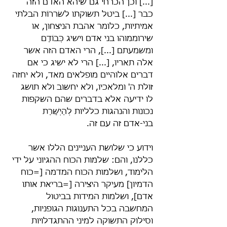
[...] וכן הכרחי גם שיהא האדם הזה 
כבר [...] ביטל תשוקתו לשׂררוֹת הבלתי 
אמיתיות, כלומר אהבת הניצחון, או 
שירוממוהו בני אדם וישיג כְּבוֹדָם 
ומשמעתם [...], הרי האדם הזה אשר 
אלה תאריו, [...] הרי לא ישיג כי אם 
דברים אלוהיים מופלאים מאד, ולא יחזה 
זולת ה' ומלאכיו, ולא יחשוב ולא תושג 
לו ידיעה אלא בדברים שהם השקפות 
נכונות והנהגות כלליות לְהַיְשָׁרַת 
בני-אדם זה עם זה.
וידוע כי שלושת העניינים הללו אשר 
כללנו, והם: שלמות הכוח ההגיוני על ידי 
הלימוד, ושלמות הכוח המדמה [=כוח 
הדמיון] מעיקר היצירה [=בריאת אותו 
אדם], ושלמות המידות בביטול 
המחשבה בכל התענוגות הגופניות, 
וסילוק התשוקה למיני ההתגדלויות 