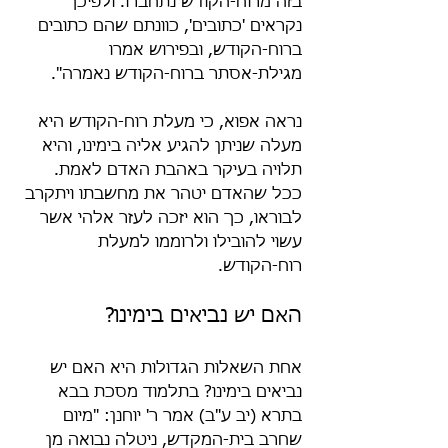
בזה מרוח-הקודש נתחברו. ולפיכך 
נקראים 'כתובים', כוונתם שהם כתובים 
ברוח-הקודש, ובפירוש אמרו 
מגילת-אסתר ברוח-הקודש נאמרה".
נראה אפוא, כי מעלת רוח-הקודש היא 
מעלה שניתן להגיע אליה בימינו, והיא 
תלויה בעיקר באהבת האדם לאמת. 
ככל שהאדם יטהר את מחשבתו ויתקרב 
לבוראו, כך הוא יזכה לעזר אלהי אשר 
עשוי להובילו ולרוממו למעלת 
רוח-הקודש.
האם יש נביאים בימינו?
אחת השאלות הגדולות היא האם יש 
נביאים בימינו? בתלמוד מסכת בבא 
בתרא (יב ע"ב) אמר ר' יוחנן: "מיום 
שחרב בית-המקדש, ניטלה נבואה מן 