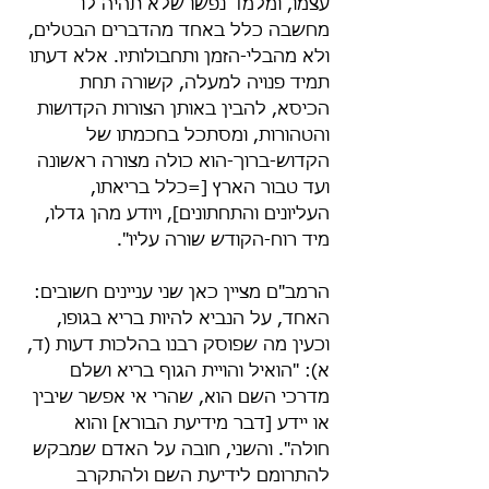
עצמו, ומלמד נפשו שלא תהיה לו 
מחשבה כלל באחד מהדברים הבטלים, 
ולא מהבלי-הזמן ותחבולותיו. אלא דעתו 
תמיד פנויה למעלה, קשורה תחת 
הכיסא, להבין באותן הצורות הקדושות 
והטהורות, ומסתכל בחכמתו של 
הקדוש-ברוך-הוא כולה מצורה ראשונה 
ועד טבור הארץ [=כלל בריאתו, 
העליונים והתחתונים], ויודע מהן גדלו, 
מיד רוח-הקודש שורה עליו".
הרמב"ם מציין כאן שני עניינים חשובים: 
האחד, על הנביא להיות בריא בגופו, 
וכעין מה שפוסק רבנו בהלכות דעות (ד, 
א): "הואיל והויית הגוף בריא ושלם 
מדרכי השם הוא, שהרי אי אפשר שיבין 
או יידע [דבר מידיעת הבורא] והוא 
חולה". והשני, חובה על האדם שמבקש 
להתרומם לידיעת השם ולהתקרב 