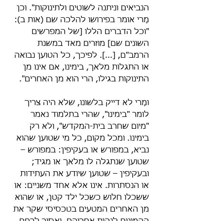
הנביאים וניתנה לשוטים ולתינוקות". וכן 
מָרי אומר בפירושו להלכה שם (אות ב): 
"וכל הדברים הללו [של המפרשים 
השונים שם] מוזרים מאד במשנת 
הרמב"ם, [...]. לפיכך, כל הטוען נבואה 
או התגלות מלאך, בימינו, אם אינו מן 
התינוקות בגילו, הרי הוא מן האחרים".
ומָרי לא דייק בלשונו, שלא היה צריך 
לומר "בימינו", שהרי בתלמוד נאמר 
"מיום שחרב בית-המקדש", ולא רק 
בימינו. ומכל מקום, כל מי שטוען שהוא 
נביא, במפורש או בעקיפין: במפורש – 
שטוען שנתגלה לו מלאך או מגיד; 
ובעקיפין – שטוען שיודע את העתידות 
או הנסתרות. אינו אלא אחד משניים: או 
ששכלו חלוש כשכל ילד קטן, או שהוא 
מן האחרים המטעים בטכסיסי שקר את 