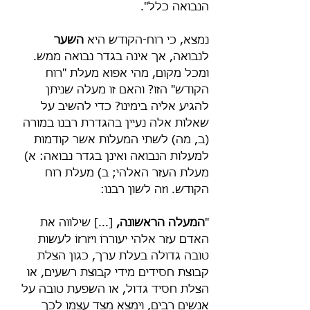
הנבואה כלל".
נמצא, כי רוח-הקודש היא 
השער
לנבואה, אך אינה בגדר נבואה ממש. 
ומכל מקום, מהי אפוא מעלת "רוח 
הקודש" הזו? והאם זו מעלה שניתן 
להגיע אליה בימינו? כדי להשיב על 
שאלות אלה נעיין בהגדרת רבנו במורה 
(ב, מה) לשתי המעלות אשר קודמות 
למעלות הנבואה ואינן בגדר נבואה: א) 
מעלת העזר האלהי; ב) מעלת רוח 
הקודש. וזה לשון רבנו:
"
המעלה הראשונה,
 [...] שילווה את 
האדם עזר אלהי יעוררוֹ ויזרזוֹ לעשות 
טובה גדולה בעלת ערך, כגון הצלת 
קבוצת חסידים מידי קבוצת רשעים, או 
הצלת חסיד גדול, או השפעת טובה על 
אנשים רבים, וימצא מצד עצמו לכך 