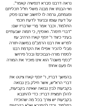
נראה דרבנו סברא דנפשיה קאמר". 
ואי-הבנתו את מבנה משלי חז"ל תכליתם 
ומגמתם, גרמה לו לחשוב שרבנו פסק 
על דעת עצמו ובניגוד לדעת חכמי 
התלמוד. וכבר אמר מָרי שדבריו שם: 
"דברי תימה". ואוסיף, כי תמוה שבעתיים 
בעיניי כיצד ר' יוסף קארו הרהיב עוז 
לפרש את רבנו הרמב"ם במשנה-תורה 
מבלי להכיר אפילו את הקדמת רבנו 
לספרו מורה-הנבוכים! ובכל פירושו 
"כסף משנה" הוא אינו מזכיר את המורה 
ולו פעם אחת!
בהמשך דבריו, ר' יוסף קארו ציטט את 
דברי הרא"ש, אשר חילק בין נבואה 
בקביעות לבין נבואה שאינה בקביעות, 
להלן תמצית דבריו: כדי להתנבא 
בקביעות יש צורך בכל מה שהזכירו 
בתלמוד, וכדי להתנבא שלא בקביעות 