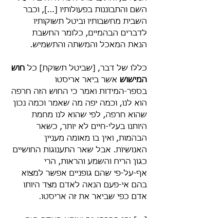
השם והתבוננות בפעולותיו [...], וכבר 
השבית מחשבותיו וביטל תשוקותיו 
לדברים הבהמיים, כלומר החשבת 
הנאת המאכל והמשתה והתשמיש.
כללו של דבר, [שביטל תשוקת] כל 
חוש 
המישוש
 אשר ביאר אריסטו 
בספר-המידות ואמר כי החוש הזה חרפה 
הוא לנו, וכמה יפה מה שאמר וכמה נכון 
שהוא חרפה, לפי שהוא לנו מחמת 
היותנו בעלי-חיים לא יותר, כשאר 
הבהמות, ואין בו מאומה מעניין 
האנושיות. אבל שאר התענוגות החושיים 
כגון הריח והשמע והראות, הרי 
אף-על-פי שהם גופניים אפשר למצוא 
בהם אי-פעם הנאה לאדם מצד היותו 
אדם כפי שביאר את זה אריסטו.