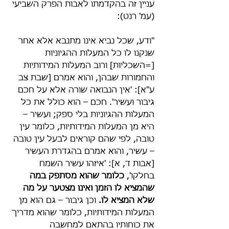
עניין זה בהקדמתו לאבות הפרק השביעי 
(עמ' רנט):
"ודע, שכל נביא אינו מתנבא אלא אחר 
שנקנו לו כל המעלות ההגיוניות 
[=השכליות] ורוב המעלות המידותיות 
והחמורות שבהן, והוא אמרם [שבת צב 
ע"א]: 'אין הנבואה שורה אלא על חכם 
גיבור ועשיר'. חכם – הוא כולל את כל 
המעלות ההגיוניות בלי ספק; ועשיר – 
היא מן המעלות המידותיות, כלומר עין 
טובה, לפי שהם קוראים לבעל עין טובה 
– עשיר, והוא אמרם בהגדרת העשיר 
[אבות ד, א]: 'איזהו עשיר השמח 
בחלקו', 
כלומר שהוא מסתפק במה 
שהמציא לו הזמן ואינו מצטער על מה 
שלא המציא לו.
 וכן גיבור – גם הוא מן 
המעלות המידותיות, כלומר שהוא מדריך 
את כוחותיו בהתאם למחשבה 