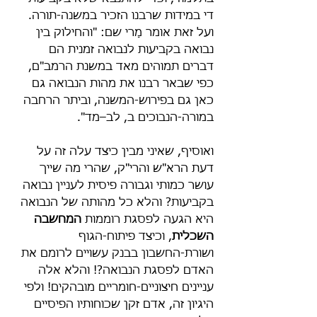
די במידות שרבנו הזכיר במשנה-תורה. 
ועל זאת אומר מָרי שם: "והחילוק בין 
נבואה בקביעות לנבואה זמנית הם 
דברים תמוהים מאד במשנת הרמב"ם, 
כפי שבאר רבנו את מהות הנבואה גם 
כאן גם בפירוש-המשנה, וביתר הרחבה 
במורה-הנבוכים ב, לב–מד".
ואוסיף, שאיני מבין כיצד עלה זה על 
דעת הרא"ש והרי"ק, שהרי מה שייך 
עושר כמותי וגבורה פיסית לעניין נבואה 
בקביעות? והלא כל מהותה של הנבואה 
היא הגעה לפסגת רוממות 
המחשבה 
השכלית
, וכיצד פיתוח-הגוף 
ושורת-החשבון בבנק עשויים לרומם את 
האדם לפסגת הנבואה?! והלא אלה 
עניינים חיצוניים-חומריים מובהקים! ולפי 
היגיון זה, אדם זקן שכוחותיו הפיסיים 