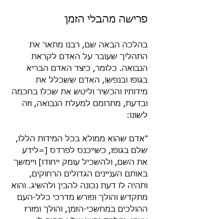
פרישה מהבלי הזמן
בהלכה הבאה שם, רבנו מתאר את 
התהליך שעובר על האדם לקראת 
הנבואה. כלומר, כיצד האדם הבריא 
בגופו ובנפשו, האדם ששכלל את 
מידותיו והכשיר וליטש את שכלו בחכמה 
ובדעת, מתרומם למעלת הנבואה, וזה 
לשונו:
"אדם שהוא ממולא בכל המידות הללו, 
שלם בגופו, כשייכנס לפרדס [=לידע 
את השם, ולהשכיל עומק ייחודו] ויימשך 
באותם העניינים הגדולים הרחוקים, 
ותהיה לו דעת נכונה להבין ולהשיג. והוא 
מתקדש והולך ופורש מדרכי כלל-העם 
ההולכים במחשכי-הזמן, והולך ומזרז 