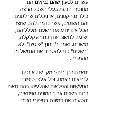
עשויים 
לטעון שהם נביאים
 הם 
מחוסרי-הדעת בעלי השכל הרפה 
כילדים הקטנים, או נוכלים שרלטנים 
והם השוטים, אשר נדמה להם שיוצר 
הכל אינו יודע את רשעם ומעלליהם, 
ושוגים לחשוב שדרכם העקלקלה, 
מישרים. ואמר ר' יוחנן "שוטים" ולא 
"רשעים" כדי להסתיר את הנמשל מן 
ההמונים.
ומאז חורבן בית-המקדש לא זכינו 
לנביאים באמת, וכל אלפי סיפורי 
המעשיות והפלאות שהלעיטו בהם מאות 
רבות בשנים את ההמונים הפתאים, 
והסעירו את דמיונם בסיפורי הזיות 
ונמנעות על נסים ונפלאות שלא היו ולא 
נבראו, כל אלה הבל מהובל ופתי יאמין 
לכל דבר. ובעשותם כן, החדירו לדת 
משה את האמונה בסגולות ובהזיות 