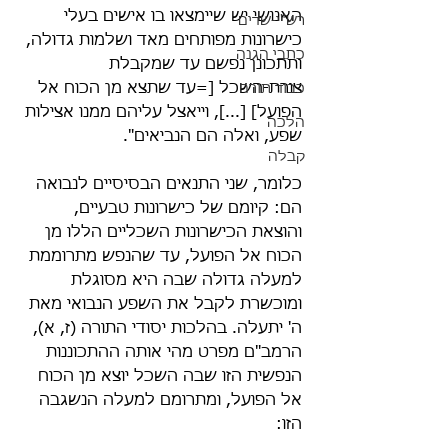
האנושי יש שיימצאו בו אישים בעלי 
רש"י-שדים
כישרונות מפותחים מאד ושלמות גדולה, 
כתבי הגנה
ותתכונן נפשם עד שמקבלת 
צורת-השכל [=עד שתצא מן הכוח אל 
כבוד תורה
הפועל] [...], וייאצל עליהם ממנו אצילות 
הלכה
שפע, ואלה הם הנביאים".
קבלה
כלומר, שני התנאים הבסיסיים לנבואה 
הם: קיומם של כישרונות טבעיים, 
והוצאת הכישרונות השכליים הללו מן 
הכוח אל הפועל, עד שהנפש מתרוממת 
למעלה גדולה שבה היא מסוגלת 
ומוכשרת לקבל את השפע הנבואי מאת 
ה' יתעלה. בהלכות יסודי התורה (ז, א), 
הרמב"ם מפרט מהי אותה ההתכוננות 
הנפשית הזו שבה השכל יוצא מן הכוח 
אל הפועל, ומתרומם למעלה הנשגבה 
הזו: