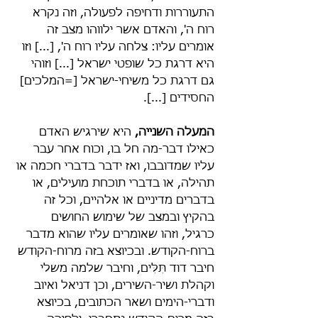
התעוררות ודחיפה לפעולה, וזה נקרא 
רוח ה', והאדם אשר ילווהו מצב זה 
אומרים עליו: צלחה עליו רוח ה', [...] וזו 
היא דרגת כל שופטי ישראל [...] וזוהי 
גם דרגת כל משיחי-ישראל [=המלכים] 
החסידים [...].
המעלה השנייה,
 היא שירגיש האדם 
כאילו דבר-מה חל בו, וכוח אחר עבר 
עליו שמדובבו, ואז ידבר בדברי חכמה או 
תהילה, או בדברי תוכחת מועילים, או 
בדברים מדיניים או אלהיים, וכל זה 
בהקיץ ובמצב של שימוש החושים 
כרגיל, וזהו שאומרים עליו שהוא מדבר 
ברוח-הקודש. ובכיוצא בזה מרוח-הקודש 
חיבר דוד תִּלִּים, וחיבר שלמה משלי 
וקהלת ושיר-השירים, וכן דניאל ואיוב 
ודברי-הימים ושאר הכתובים, בכיוצא 