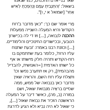
שאר בני-אדם החכמים, כמו שנאמר 
בשאול: 'וְהִתְנַבִּיתָ עִמָּם וְנֶהְפַּכְתָּ לְאִישׁ 
אַחֵר' [שמואל א י, ו]".
מָרי אומר שם כך: "כאן מדובר ב'רוח 
הקודש' והיא המעלה השנייה ממעלות 
ההכנה 
לנבואה, [...] וזו די לה בכישרון 
הטבעי, ובכישורים החינוכיים והלימודיים. 
[...] וכוונת רבנו באמרו: 'ובעת שתנוח 
עליו הרוח', כלומר בעת שתתמקם בו 
רוח-הקודש ותהיה חלק מישותו או אף 
כל ישותו האדמית [=האנושית, להבדיל 
מהבהמית], רק אז תתערב נפשו וכו' 
ותצלח עליו רוח השם. והראיה שאין 
מדובר כאן בנבואה של ממש, ממה 
שסיים בראָיה מנבואת שאול, ושם 
במורה (ב, מה), כאשר דיבר על המעלה 
הראשונה הזכיר את נבואת שאול [...], 
כי שאול לא היה נביא ולא הגיע לדרגת 