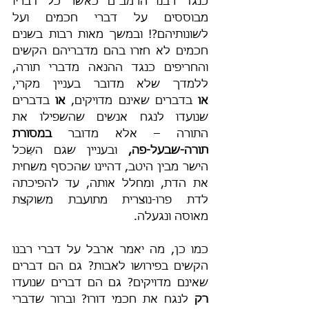
כנגד רבנו הרמב"ם כאשר כל דבריו 
מבוססים על דברי חכמים ועל 
לשונותיהם?! ובמשך מאות רבות בשנים 
חכמים לא חזרו בהם מדבריהם הקשים 
והחריפים כנגד ההנאה מדברי תורה, 
ללמדך שלא מדובר בעניין מקרי, 
או
 בדברים שאינם מדויקים, 
או
 בדברים 
שנועדו לנגח אנשים שהשפילו את 
התורה – אלא מדובר 
במסורת 
תורה-שבעל-פה,
 ובעניין שגם השֵּׂכל 
הישר מבין היטב, דהיינו שהכסף משחית 
את הדת, ומחלל אותה, עד להפיכתה 
לדת פרו-נוצרית מתועבת משוקצת 
מאוסה ונגעלה.
כמו כן, מה יאמר ארבל על דברי רבנו 
הקשים בפירושו לאבות? גם הם דברים 
שאינם מדויקים? גם הם דברים שנועדו 
רק
 לנגח את חכמי דורו? וברור שדברי 