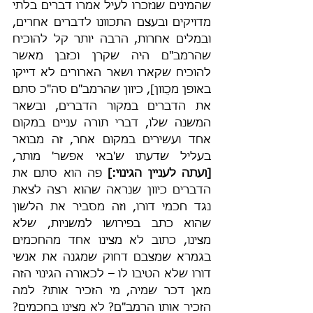
שהמינים שנזכרו לעיל אמרו דברים בלתי 
מדויקים ובעצם התכוונו לדברים אחרים, 
ובמלים אחרות, הרבה יותר קל להוכיח 
שהרמב"ם היה שקרן וכזבן מאשר 
להוכיח שקארו ושאר הארורים לא דייקו 
באופן מכֻוון], כיוון שהרמב"ם סה"כ סתם 
את הדברים במקור הדברים, ובשאר 
המשנה שלו, דברי תורה עניים במקום 
אחד ועשירים במקום אחר, זה מבואר 
בעליל שדעתו ש'באי אפשר' מותר, 
[ועתה לעניין הגינוי:]
 פה הוא סתם את 
הדברים כיוון שנראה שהוא רצה לצאת 
נגד חכמי דורו, וזה מסביר את הלשון 
שהוא כתב בפירושו למשניות, שלא 
מצינו, כתוב לא מצינו אחד מהחכמים 
בגמרא שמצבם דחוק שמגנה את אנשי 
דורו שלא הטיבו לו – לכאורה הגינוי הזה 
מאן דכר שמיה, מי הזכיר אותו? למה 
הזכיר אותו הרמב"ם? לא מצינו בחכמים? 