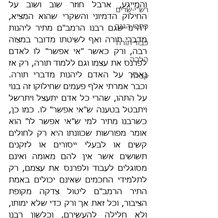
והמייגע, ארבל חוזר שוב ושוב על 
רש"י-שדים
החילוק הדמיוני והשקרי שהוא המציא, 
כתבי הגנה
דהיינו שגם רבנו הרמב"ם מתיר ליהנות 
מדברי תורה ואף לשיטתו מדובר במצוה 
כבוד תורה
רבה, ורק כאשר "אי אפשר" לוֹ לאדם 
הלכה
לפרנס את עצמו וגם ללמוד תורה, רק אז 
נאסר על האדם ליהנות מדברי תורה. 
קבלה
וכבר אמרתי אלף פעמים שחילוקו זה בנוי 
על התֹּהו, שהרי כל אדם יתעצל ויתרשל 
ויתבטל בטענה ש"אי אפשר" לו. כמו כן, 
כשרבנו מתיר למי ש"אי אפשר לו" הוא 
אומר מפורשות שכוונתו היא רק לחולים 
קשים או לבעלי ייסורים או לזקנים 
תשושים אשר אין להם מאומה ואינם 
מסוגלים לעבוד ולפרנס את עצמם, רק 
לתלמידי החכמים שאינם יכולים באמת 
התיר הרמב"ם ליטול צדקה מקופת 
הציבור, וכל זאת אך ורק כדי שלא ימותו, 
ולא חלילה להעשירם, וכלשון רבנו 