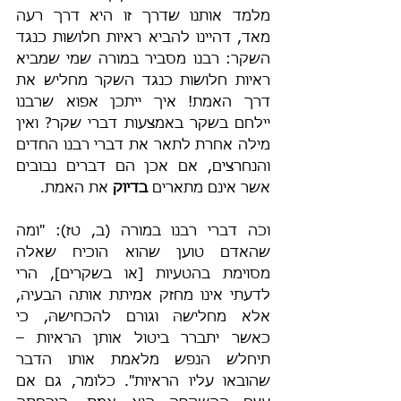
מלמד אותנו שדרך זו היא דרך רעה 
מאד, דהיינו להביא ראיות חלושות כנגד 
השקר: רבנו מסביר במורה שמי שמביא 
ראיות חלושות כנגד השקר מחליש את 
דרך האמת! איך ייתכן אפוא שרבנו 
יילחם בשקר באמצעות דברי שקר? ואין 
מילה אחרת לתאר את דברי רבנו החדים 
והנחרצים, אם אכן הם דברים נבובים 
אשר אינם מתארים 
בדיוק
 את האמת.
וכֹה דברי רבנו במורה (ב, טז): "ומה 
שהאדם טוען שהוא הוכיח שאלה 
מסוימת בהטעיות [או בשקרים], הרי 
לדעתי אינו מחזק אמיתת אותה הבעיה, 
אלא מחלישהּ וגורם להכחישהּ, כי 
כאשר יתברר ביטול אותן הראיות – 
תיחלש הנפש מלאמת אותו הדבר 
שהובאו עליו הראיות". כלומר, גם אם 