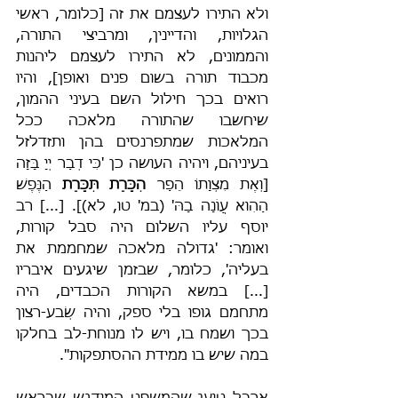
ולא התירו לעצמם את זה [כלומר, ראשי 
הגלויות, והדיינין, ומרביצי התורה, 
והממונים, לא התירו לעצמם ליהנות 
מכבוד תורה בשום פנים ואופן], והיו 
רואים בכך חילול השם בעיני ההמון, 
שיחשבו שהתורה מלאכה ככל 
המלאכות שמתפרנסים בהן ותזדלזל 
בעיניהם, ויהיה העושה כן 'כִּי דְבַר יְיָ בָּזָה 
[וְאֶת מִצְוָתוֹ הֵפַר 
הִכָּרֵת תִּכָּרֵת
 הַנֶּפֶשׁ 
הַהִוא עֲו‍ֹנָה בָהּ' (במ' טו, לא)]. [...] רב 
יוסף עליו השלום היה סבל קורות, 
ואומר: 'גדולה מלאכה שמחממת את 
בעליה', כלומר, שבזמן שיגעים איבריו 
[...] במשא הקורות הכבדים, היה 
מתחמם גופו בלי ספק, והיה שְׂבע-רצון 
בכך ושמח בו, ויש לו מנוחת-לב בחלקו 
במה שיש בו ממידת ההסתפקות".