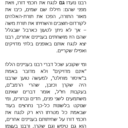
רבנו נועדו 
גם
 לנגח את חכמי דורו, וזאת 
מפני שהם: חיללו שם שמים, כיבו את 
מאור התורה, הפכו את תורת-האלהים 
לקורדום-חוצבים והשחיתו את תורת משה 
– אך לא ניתן לטעון כארבל שבגלל 
שהם היו מושחתים בעניינים אחרים, רבנו 
יצא לנגח אותם באופנים בלתי מדויקים 
ואפילו שקריים.
ומי שקובע שכל דברי רבנו בעניינים הללו 
"אינם מדויקים" ולא מדובר באמת 
ב"איסור מוחלט", למעשה טוען שרבנו 
היה שקרן וכזבן, שהרי הרמב"ם, 
בעקבות חז"ל, אומר דברים שאינם 
משתמעים לשני פנים, חדים וברורים, ומי 
שנוקט בלשונות כל-כך נחרצים בעוד 
שבאמת כל מטרתו היא רק לנגח את 
חכמי דורו על שחיתותם בעניינים אחרים, 
הוא גם טיפש וגם שקרן. ורבנו בעצמו 