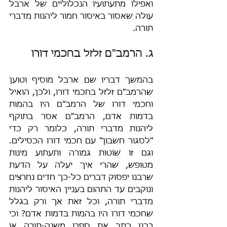
ואפילו מתעתועיו הנכלוליים של ארבל 
עולה שאסור באיסור חמור ליהנות מדברי 
תורה.
ג. הרמב"ם זלזל בחכמי דורו
בהמשך דבריו שם ארבל מוסיף וטוען 
שהרמב"ם זלזל בחכמי דורו, ולכן, הואיל 
וחכמי דורו של הרמב"ם היו בהמות 
בדמות אדם, הרמב"ם אסר בתוקף 
ליהנות מדברי תורה, כלומר רק כדי 
"לסגור חשבון" עם חכמי דורו הכסילים. 
וגם זוֹ שׁוֹטוּת גמורה ותעתוע מינות 
מטופש, שהרי איך יעלה על הדעת 
שרבנו יפסוק דברים כל-כך חדים נחרצים 
ונוקבים עד התהום בעניין האיסור ליהנות 
מדברי תורה, וכל זאת אך ורק בגלל 
שחכמי דורו היו בהמות בדמות אדם? וכי 
רבנו כתב את ספרו משנה-תורה או 