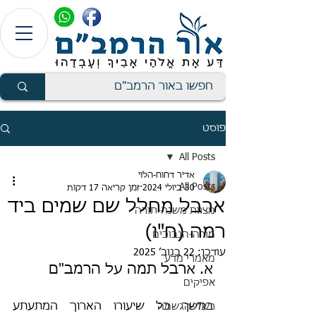
פוסט
All Posts
אדיר דחוח-הלוי
All Posts
30 ביולי 2024
זמן קריאה 17 דקות
ארבל מחלל שם שמים ביד
מצוות משנה-תורה
רמה (ח"ו)
מורה-הנבוכים
עודכן:
22 בנוב׳ 2025
מאמרי מדע
א. ארבל תמה על הרמב"ם
אפיקים
במשך כל שיעורו הארוך המתעתע 
רש"י-הגשמה