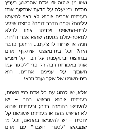
ואיזו מן שיטה זו? אדם שהרשיע בעניין 
מסוים, וכי יעלה על הדעת שנתקוף אותו 
בעניינים אחרים שהוא לא ראוי להיענש 
עליהם? וּלְמה הדבר דומה? לרוצח שיגיע 
לבית-המשפט ויכניסו אותו לכלא 
למאסר-עולם בטענה שהוא צבר דו"חות 
חניה או שחזרו לו צ'קים... הייתכן כדבר 
הזה? וכל בית-משפט שיתקוף אדם 
בנחרצות ובתוקפנות על דבר קל ויעניש 
אותו באכזריות רבה רק כדי "לסגור עמו 
חשבון" על עניינים אחרים, הוא 
בית-משפט של שקר ועוול נורא!
אלא, יש לנהוג עם כל אדם כפי האמת, 
בעניינים שהוא הרשיע בהם – יש 
להענישו בחומרה רבה; ובעניינים שהוא 
לא הרשיע בהם או בעניינים שעונשם קל 
יחסית – יש להענישו בהתאם, וכל מי 
שמבקש "לסגור חשבון" עם אדם 