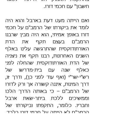
חשבון" עם חכמי דורו.
ואם הייתה מעט דעת בארבל והוא היה 
לומד את ביקורתו של הרמב"ם על חכמי 
דורו באופן אמיתי, הוא היה מבין שרבנו 
הרמב"ם בעצם תקף את הדת 
האורתודוקסית שהתרגשה עלינו באלף 
השנים האחרונות, רבנו תקף את ניצניה 
של הדת האורתודוקסית שהחלה לפני 
כאלף שנה עם בית-מדרשו של 
רש"י-שר"י (ואף עוד לפני כן), ודרך זו, 
דרך המינות, איננה קשורה אך ורק לדורו 
של הרמב"ם – כי באותה הדרך הלכו 
וממשיכים ללכת ביתר-שׂאת ארבל 
וחבריו. כלומר, התקפתו וביקורתו של 
הרמב"ם לא הייתה על חכמי דורו בלבד, 
אלא על שיטה פרו-נוצרית שהחלה לפני 
כאלף שנה, ועדיין הוממת ומשחיתה 