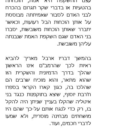
עצם ההשקפה היא אמת, הוכחתה 
בהטעיות או בדברי שקר תגרום בהכרח 
לבני האדם לסבור שאמיתתה מבוססת 
על אותן הוכחות הבל רעועות, וכאשר 
יתברר שאותן הוכחות משובשות, יסברו 
בני האדם שגם השקפת האמת שנבנתה 
עליהן משובשת.
בהמשך דבריו ארבל מאריך להביא 
ראיות לכך שהרמב"ם אינו הראשון 
שהלך בדרך הדמיונית והשקרית הזו 
שהוא מתאר, והוא מוכיח שרבים הם 
שהלכו בה, כגון קארו הקראי בספרו 
ח'רבת יוסוף, שיצא בתוקפנות כנגד בני 
איטליה שהקלו בעניין שניתן היה להקל 
בו, רק כדי לנגח אותם על-כך שהם היו 
מושחתים מבחינה מוסרית, ולא שמעו 
לדברי חכמים, ועוד.