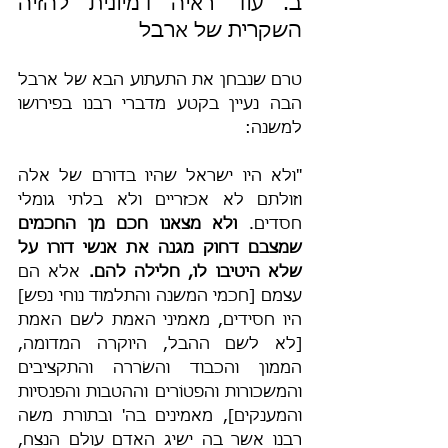
ב. עוד ראיה דמיונית להזיה 
השקרית של ארבל
טרם שנבחן את התעתוע הבא של ארבל 
הבה נעיין בקטע מדברי רבנו בפירושו 
למשנה:
"ולא היו ישראל שהיו בדורם של אלה 
וזולתם לא אכזריים ולא בלתי גומלי 
חסדים. 
ולא מצאנו חכם מן החכמים 
שמצבם דחוק מגנה את אנשי דורו על 
שלא היטיבו לו, חלילה להם. 
אלא הם 
עצמם [חכמי המשנה והתלמוד נוחי נפש] 
היו חסידים, מאמיני האמת לשם האמת 
[לא לשם ההבל, היוקרה המדומה, 
הממון והכבוד והשׂררה והתקציבים 
והמשכורות והפטוֹרים וההטבות והפנסיות 
והמענקים], מאמינים בה' ובתורת משה 
רבנו אשר בה ישיג האדם עולם הנצח, 