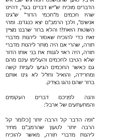
ארבל טוען שהמשפט המודגש שבראש 
הדברים מוכיח ש"יש דברים בגו", דהיינו 
שהיו חכמים מ"חכמי הדור" ש"גינו 
אנשים", ולכן הרמב"ם יצא כנגדם. ומהי 
הַשּׁוֹטוּת הזאת?! והלא ברור שרבנו מציין 
זאת כדי להוכיח שאסור ליהנות מדברי 
תורה, שהרי אם היה מותר ליהנות מדברי 
תורה, היה ראוי לגנות את בני אותו הדור 
שלא הֵטיבו לחכמים והעלימו עינם מהם 
גם כאשר החכמים הגיעו לעניות קשה 
ומחרידה, והואיל וחז"ל לא גינו אותם 
ברור שהם נהגו בצדק.
והנה לפניכם דברים העקומים 
והמתעתעים של ארבל:
"ופה הדבר קל הרבה יותר [כלומר קל 
הרבה יותר לטעון שהרמב"ם מתיר 
ליהנות מדברי תורה, מאשר להוכיח 