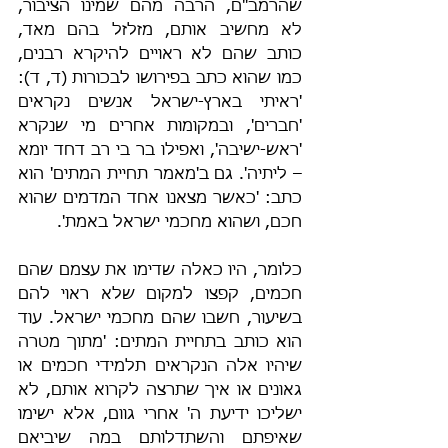
שהרמב"ם, הרבה מהם שמינו הציבור, 
לא מחשיב אותם, מזלזל בהם מאד, 
כותב שהם לא ראויים להיקרא רבנים, 
כמו שהוא כתב בפירושו לבכורות (ד, ד): 
'ראיתי בארץ-ישראל אנשים נקראים 
'חברים', ובמקומות אחרים מי שנקרא 
'ראש-ישיבה', ואפילו בר בי רב דחד יומא 
– ליתיה'. גם ב'מאמר תחיית המתים' הוא 
כתב: 'כאשר מצאנו אחד המדמים שהוא 
חכם, ושהוא מחכמי ישראל באמת'.
כלומר, היו כאלה שדימו את עצמם שהם 
חכמים, קפצו למקום שלא ראוי להם 
בשיעור, חשבו שהם מחכמי ישראל. עוד 
הוא כותב בתחיית המתים: 'מתוך מטרה 
שיהיו אלה הנקראים תלמידי חכמים או 
גאונים או איך שתרצה לקרוא אותם, לא 
ישליכו ידיעת ה' אחרי גוום, אלא ישימו 
שאיפתם והשתדלותם במה שיביאם 