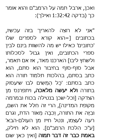
ואכן, ארבל תמה על הרמב"ם והוא אומר 
כך (בדקה 1:32:42 ואילך):
"אני לא רוצה להאריך בזה עכשיו, 
בכתובים [=הוא קורא לספרים שלו 
'כתובים' כאילו יש מה להשוות בינם לבין 
ספרי הכתובים, ואין גבול לסכלותו 
ולשחץ ליבו] הארכנו מאד, אז אם תאמר, 
אבל סוף-סוף בחיבור הוא סתם, הוא 
כתב בסתם, בהלכות תלמוד תורה הוא 
כתב בסתם: 'כָּל הַמֵּשִׂים לבו שיעסוק 
בתורה 
ולא יעשה מלאכה,
 ויתפרנס מן 
הצדקה [וכל-שכן בנטילה בכוח ובמרמה 
מקופת המדינה], הרי זה חִלֵּל את השם, 
וּבִזָּה את התורה, וְכִבָּה מְאוֹר הדת, וגרם 
רעה לעצמו, ונטל חייו מן העולם-הבא' 
[ע"כ הִלכת הרמב"ם]. הוא לא חילק, 
באמת כבר זה דבר תמוה 
[ואין כאן שום 