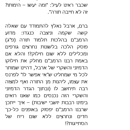
שכבר ראינו לעיל: "ומה יעשו – הימותו? 
זה לא חייבה תורה".
ברם, ארבל נאלץ להתמודד עם שאלה 
קשה שקמה וניצבה כנגדו: מדוע 
הרמב"ם בהלכות תלמוד תורה (פ"ג) 
פוסק הלכה בלשונות נחרצים גורפים 
ומכלילים ללא שום חילוק?! והלא אם 
באמת רבנו הרמב"ם מחלק את חילוקו 
הדמיוני והשקרי של ארבל, דהיינו שמותר 
לכל מי שמחליט ש"אי אפשר לו" לפרנס 
את עצמו, ליהנות מן התורה ואף למצוה 
רבה תיחשב לו (ובתוך הגדר הדמיוני 
והשקרי הזה נכנסים כמו שאנו רואים 
בימינו רבבות יושבי ישיבות) – איך ייתכן 
שרבנו הרמב"ם יפסוק באופנים כל-כך 
חדים ונחרצים ללא שום ריח של 
הסתייגות?!