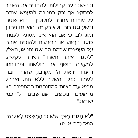
וכל-שכן עם קהילות ולהחדיר את השקר 
לפסקיו אך ורק במטרה להעניש אותם 
על עניינים אחרים לחלוטין – הוא שוטה 
ורשע וגס רוח. ולא רק זה, הוא גם פחדן 
ומוג לב, כי אם הוא אינו מסוגל לעמוד 
כנגד הרָשע או הרשעים ולהוכיח אותם 
על העניינים שבהם הם שגו וחטאו, ונאלץ 
"לסגור איתם חשבון" בצורה עקיפה, 
למעשה חושׂף את חולשתו ופחדנותו 
והעדר יראת ה' מקרבו, שהרי חובה 
לעמוד כנגד השקר ללא חת. וארבל 
מביא עוד ראיות להתנהגות המחפירה הזו 
מרשעים נוספים שנחשבים ל"חכמי 
ישראל".
"לֹא תָגוּרוּ מִפְּנֵי אִישׁ כִּי הַמִּשְׁפָּט לֵאלֹהִים 
הוּא" (דב' א, יז).