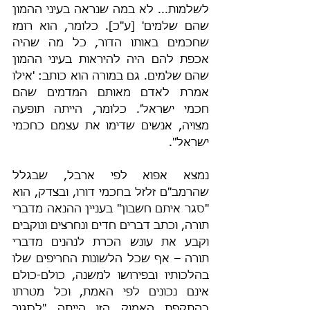
לשלמות... לא במה שנראה בעיני ההמון 
שהם שלמים' [ע"כ]. כלומר, הוא רומז 
שחכמים באותו הדור, כל מה שהיה 
אכפת להם היה להיראות בעיני ההמון 
שהם שלמים. גם במורה הוא כותב: 'אילו 
אמרת לאדם מאותם המדמים שהם 
חכמי ישראל'. כלומר, הייתה תופעה 
מצויה, אנשים שדימו את עצמם כחכמי 
ישראל".
נמצא אפוא לפי ארבל, שבגלל 
שהרמב"ם זלזל בחכמי דורו, ובצדק, הוא 
"סגר איתם חשבון" בעניין ההנאה מדברי 
תורה, וכתב דברים חדים ונחרצים ונוקבים 
וקבע את עונש הכרת לנהנים מדברי 
תורה – אף שכל הלשונות החריפים שלו 
בהלכותיו ובפירושו למשנה, כולם-כולם 
אינם נכונים לפי האמת, וכל מטרתו 
בהתקפת האמוק הזו הייתה "לסגור 