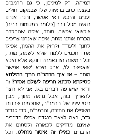
תמיהה, רק למינים], כי גם הרמב"ם 
בעצמו כתב בראיות שלו שבמקום חולים 
ועניים והיכא דאי אפשר, והנה אנחנו 
רואים מכל דבר [כלומר במקומות רבים] 
שכשאי אפשר, מותר, איפה שההכרח 
מכריח אותנו מותר, איפה שאנחנו צריכים 
לחנך ולעודד ולחזק את ההמון, אפילו 
את החכמים ללמוד שלא לשמה, מותר, 
וכל המשנה הזו נאמרה דווקא אלא היכא 
'שאפשר לו', אבל היכא 'שאי אפשר' 
מותר – 
אז איך הרמב"ם חתך במילתא 
פסיקתא סכינא חריפה לעולם אסור? 
זה 
וודאי שיש פה דברים בגו, אני לא רוצה 
להאריך בזה, אבל נראה מתוך, מבין 
ריסי עיניו של הרמב"ם, שחכמים שבדורו 
השפילו את התורה, והרמב"ם, כדי לגדור 
גדר, ראה לצאת כנגדם אפילו בדברים 
שאינם מדויקים לכאורה ולסתום את 
הדברים 
כאילו זה איסור מוחלט,
 וכל 