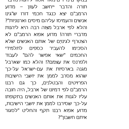
במקרים נדירים מאד אסור ליהנות מדברי 
תורה והדבר ייחשב לעוון – מדוע 
הרמב"ם יצא כנגד חכמי דורו ש"גינו 
אנשים והעמיסו עליהם מיסים וארנוניות"? 
והלא לפי ארבל מצוה רבה היא ליהנות 
מדברי תורה! מדוע אפוא הרמב"ם לא 
הצטרף לגינויָם של אותם האנשים שלא 
הסכימו להעביר כספים לתלמידי 
החכמים "שאי אפשר להם" לעבוד 
ולפרנס את עצמם?! והלא כמו שארבל 
מגנה בארסיות את עם-ישראל על-כך 
שהוא מסרב לממן את יושבי הישיבות 
הפרזיטים והבטלנים, כך גם רבנו 
הרמב"ם לפי דמיונו של ארבל, היה חובה 
עליו לגנות את אותם האנשים בתקופתו 
על-כך שסירבו לממן את יושבי הישיבות, 
מדוע אפוא רבנו תקף והחליט "לסגור 
איתם חשבון"?