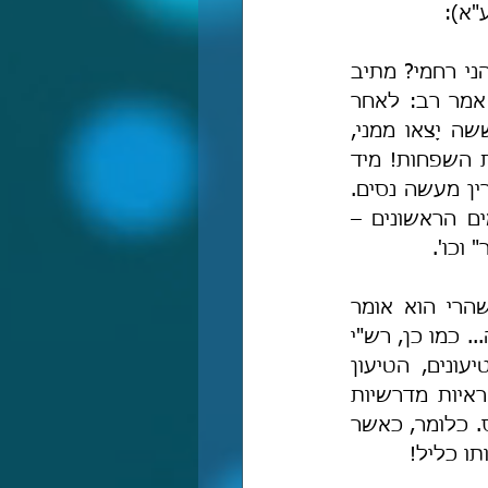
"א):
"'הייתה אשתו מעוברת ואמר: יהי רצון שתלד זכר הרי זו תפלת שווא'. ולא מהני רחמי? מתיב 
רב יוסף: 'וְאַחַר יָלְדָה בַּת וַתִּקְרָא אֶת שְׁמָהּ דִּינָה' [בר' ל, כא], מאי 'וְאַחַר'? אמר רב: לאחר 
שדנה לאה דין בעצמה ואמרה: שנים-עשר שבטים עתידין לצאת מיעקב, ששה יָצאו ממני, 
וארבעה מן השפחות – הרי עשרה, אם זה זכר – לא תהא אחותי רחל כאחת השפחות! מיד 
נהפכה לבת, שנאמר: 'וַתִּקְרָא אֶת שְׁמָהּ דִּינָה'. [ודוחים את המדרש:] אין מזכירין מעשה נסים. 
ואיבעית אימא: מעשה דלאה – בתוך ארבעים יום הוה, כדתניא: שלשה ימים הראשונים – 
וכו'.
וברור שרש"י הבין את המדרש בעניין הפיכת העובר לנקבה – כפשוטו, שהרי הוא אומר 
בתחילת פירושו: "פירשו רבותינו" – משמע אפוא שמדובר בפירוש ולא בדרשה... כמו כן, רש"י 
לא שׂם לב שחכמי התלמוד דחו את האגדה הזו מהדיון ההלכתי בשני טיעונים, הטיעון 
הראשון הוא אמרם: "אין מזכירין מעשה נסים", ובמלים אחרות, אין להביא ראיות מדרשיות 
לענייני הלכה; והטיעון השני אף עוקר לחלוטין את פשט המדרש שמדובר בנס. כלומר, כאשר 
ו כליל!