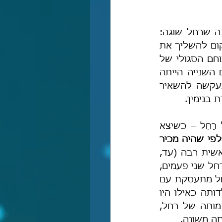
ולעניות דעתי צדק ר' שמעון ברמז שהוא שתל בדבריו, ואין זו הפעם היחידה שרחל שוגה: 
הפעם הראשונה הייתה שנטתה אחר סגולות ספק רפואיות ספק דמיוניות, במקום להשליך את 
יהבהּ על הקב"ה ואין בלתו, ואף שבאו לה אחר-כך בנים אין מכך ראיה לכוחם הסגולי של 
הדודאים, אלא, הגיע הזמן מאת ה' יתעלה שהיא תלד את שני בניה. והפעם השנייה הייתה 
שהיא לא זרקה את התרפים של אביה לבן הארמי באיזו תהום בדרך, והתעקשה להשאיר 
 בנימין.
בהמשך לזה, נשים לב שבבראשית (לא, לג) רש"י מפרש כך: "וַיָּבֹא בְּאֹהֶל רָחֵל – כשיצא 
לפי שהיה מכיר 
". ופירושו זה הוא שיבוש, כי במקור דבריו במדרש בראשית רבה (עד, 
ט; לפי כתבי יד), נאמר כך: "ויצא מאהל לאה ויבא באהל רחל – למה באהל רחל שני פעמים, 
". ונראה שחכמים ביקשו ללמד שלבן ראה את רחל מתעסקת עם 
התרפים בעודה בביתו, כלומר כוונת המדרש לומר שהיא שיחקה עמהם בילדותה כאילו היו 
בובות משחק, ולכן חשד בה. כמו כן, מדרש זה מחזק את תובנותינו לגבי מותה של רחל, 
תה משונה.