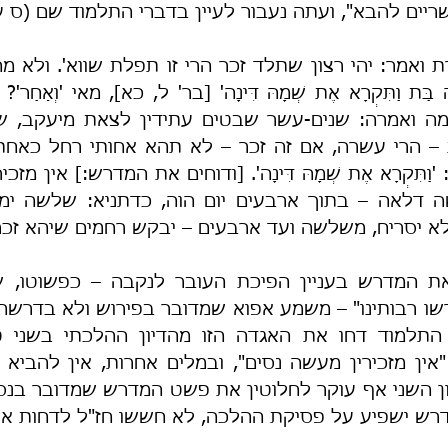
יים להבא", ועתה נעבור לעיין בדברי התלמוד שם (ס ע
 יסריח, משלשה ועד ארבעים – יבקש רחמים שיהא זכר" 
ש ישפיע על פסיקת ההלכה, לא חששו חז"ל לדחות אות