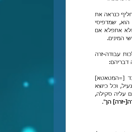
ובמאמר מוסגר אוסיף שיש במדרש זה תופעה מאד מעניינת, רש"י בסכלותו החליף כנראה את 
המילה "ממשמשתם" במילה "ממשמשנית", אך מה שעוד יותר מעניין כאן הוא, שמדפיסי 
מדרש בראשית רבה מהדורת ווילנא הטמאה, הגיהו את המדרש לפי רש"י! ולא אתפלא אם 
 המינים.
"אִישׁ בְּחֶטְאוֹ ימות יוּמָת" (מ"ב יד, ו). ואחתום עניין זה בפסק חז"ל ורבנו בהלכות עבודה-זרה 
 דבריהם:
"העובד עבודה-זרה מאהבה [...] המגפף עבודה-זרה, והמנשק לה, והמכבד [=המטאטא] 
והמרבץ [=שוטף במים את הרצפה] לפניה, והמרחיץ לה, והסך והמלביש והמנעיל, וכל כיוצא 
בדברי כבוד האלו, עובר בלא תעשה [כלומר לא מדובר בעבודה-זרה שחייבים עליה סקילה, 
[-זרה] הן
".