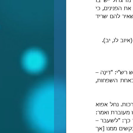
", ורמז גדול יש בו 
בפסוק הזה, והוא שרק חכם ונבון ראוי להיכנס לנבכי התלמוד ולדלות מתוכו את הפנינים, כי 
הסכלים יטבעו במצולה האפלה וכרישי ההזיות יאכלו את נבלתם עד בלתי השאיר להם שריד 
ת" (איוב לו, יב).
בבראשית (ל, כא) נאמר כך: "וְאַחַר יָלְדָה בַּת וַתִּקְרָא אֶת שְׁמָהּ דִּינָה". ושם פירש רש"י: "דִּינָה – 
פירשו רבותינו, שדנה לאה דין בעצמה: אם זה זכר לא תהא רחל אחותי כאחת השפחות, 
וכדי להבין את פירושו של רש"י כאן, עלינו לעיין במשנה ובתלמוד במסכת ברכות. נחל אפוא 
בדברי המשנה (א, ג): "הצועק לשעבר הרי זו תפילת שווא. כיצד? הייתה אשתו מעוברת ואמר: 
'יהי רצון שתלד אשתי זכר' – הרי זו תפילת שווא", והרמב"ם בפירושו שם אומר כך: "לשעבר – 
החולף. לפי שאין מתפללים לה' על מה שכבר נעשה, אלא מתפללים לה' ומבקשים ממנו [אך 