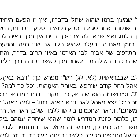
נשהּ הכבד בא לה מיד לאחר-מכן כאשר מתה בדרך בלידת
הל רחל קודם שיחפש באוהל הָאֲמָהוֹת. וכל-כך למה? 
משתם
ר על התרפים מסיבה כלשהי הייתה בעוכריה ונדונה למי