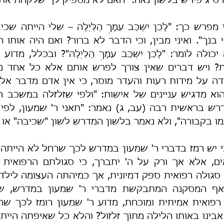
ס"ג פירש בלשון נאה: "האם לא מספיק לך שלקחת את א
מו בקבורה", ולא נאמר בלשון המדרש לשון "שכיבה" או 