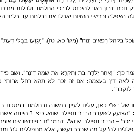
יְשָׁרִים דַּרְכֵי יְיָ וְצַדִּקִים יֵלְכוּ בָם 
וּפֹשְׁעִים יִכָּשְׁלוּ בָם
ְׂכֵּל בִּקְהַל רְפָאִים יָנוּחַ" (מש' כא, טז), "וְיִגְוְעוּ בִּבְלִי דָעַ
 לנקבה".