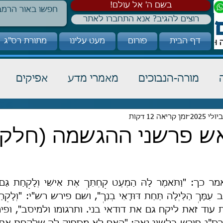
!בשם ה' אל עולם
רוצים להגיב? אנא התחברו לאתר
דף הבית
פורום
מעט עלינו
מתורת רס"ג
מורה-הנבוכים
מאמרי מדע
אפיקים
כבוד תורה
זמן קריאה 12 דקות
הלכה
קבלה
אש פרשני ההגשמה (חלק 