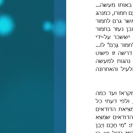
ונותר לנו להבין למה התכוון ר' יוחנן במדרש הנדון כשאמר שהקב"ה סייע באותו מעשה... 
ונראה לי ברור כי כוונתו של ר' יוחנן היא לכך שראובן הלך בימי קציר חיטים עם חמורו, כמנהג 
אבותינו לנסוע ממקום למקום על-גבי חמורים: ואולי היה לראובן סיוע אלהי אשר גרם לחמור 
להימשך למקום מסוים שבו נמצאו הדודאים, או שפשוט עצם העובדה שראובן נעזר בחמור 
כדי להביא את הדודאים – די היה בכך כדי לדרוש שהקב"ה סייע להולדת יששכר על-ידי 
חמור. וברור שמה שגרם לדרשה רחוקה זו הוא משחק המלים: "חֲמֹר גָּרֶם", ו"חמור גָּרַם" לו... 
ואגב, לפי ההגייה הקדומה של יהודי תימן, אשר הוגים את הסגול כפתח, דרשה זו פשוט 
מושלמת, שהרי לא רק שהאותיות "גרם" הן אותן האותיות, אלא שהמלים נהגות למעשה 
באופן זהה לחלוטין! וכל ההבדל הוא במלעיל-מלרע: הראשונה נהגית במלעיל והאחרונה 
 מפירושו למקרא! ועד כמה 
צריך להיזהר בלימוד דרשות התלמוד ובהשקפות הדחויות אשר מובאות בו, ולפי דעתי כל 
מטרתו של ר' יוחנן במדרש הייתה מעין מילתא דבדיחותא ותו לא, כאילו מציאת הדודאים 
על-ידי החמור היא זו שגרמה לרחל להחליף עם לאה באותו הלילה תמורת הדודאים שמצא 
ראובן. ומי שאינו יודע את יסודות תורתנו לימוד התלמוד יהפוך לו לסם המוות: "מִי חָכָם וְיָבֵן 