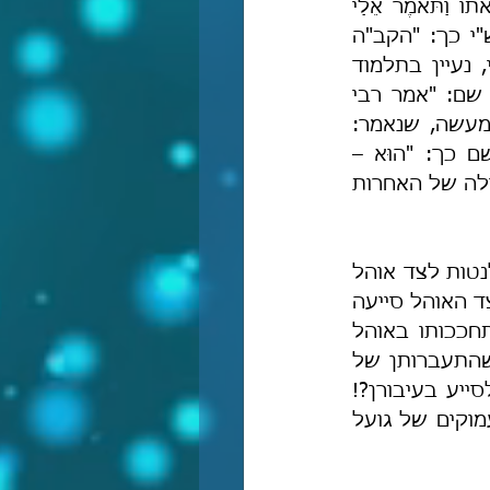
בבראשית (ל, טז) נאמר כך: "וַיָּבֹא יַעֲקֹב מִן הַשָּׂדֶה בָּעֶרֶב וַתֵּצֵא לֵאָה לִקְרָאתוֹ וַתֹּאמֶר אֵלַי 
תָּבוֹא כִּי שָׂכֹר שְׂכַרְתִּיךָ בְּדוּדָאֵי בְּנִי וַיִּשְׁכַּב עִמָּהּ בַּלַּיְלָה הוּא". ושם פירש רש"י כך: "הקב"ה 
סייע שייצא משם יששכר" – וכדי להבין כיצד בדיוק הקב"ה סייע לפי רש"י, נעיין בתלמוד 
למסכת נדה (לא ע"א) ובפירוש רש"י שם, וכך נאמר במדרש במסכת נדה שם: "אמר רבי 
יוחנן: מאי דכתיב: 'וַיִּשְׁכַּב עִמָּהּ בַּלַּיְלָה הוּא' – מלמד שהקב"ה סייע באותו מעשה, שנאמר: 
'יִשָּׂשכָר חֲמֹר גָּרֶם' [בר' מט, יד] – חמור גָּרַם לו ליששכר". ורש"י פירש שם כך: "הוּא – 
קודשא-בריך-הוא סייעהּ [ללאה] שנטה חמורו של יעקב לאהל לאה, ואותו הלילה של האחרות 
לפי רש"י, הקב"ה סייע להולדת יששכר על-ידי שהוא גרם לחמורו של יעקב לנטות לצד אוהל 
לאה. ובאמת שדבריו הינם שפל חדש של סכלות, שהרי כיצד נטיית החמור לצד האוהל סייעה 
בדרך כלשהי להולדת יששכר? וכי נעירותיו של החמור או ריח גלליו או התחככותו באוהל 
סייעו בדרך כלשהי להתעברותה של לאה? או שרש"י מתכוון לעניין מאגי, שהתעברותן של 
נשות יעקב נקבע לפי נטיית החמור על אוהליהן, כי היה לו כוח על-טבעי לסייע בעיבורן?! 
ופירושו לא רק מדהים ומבעית בסכלותו ובאיוולתו אלא גם מבקיע תהומות עמוקים של גועל 