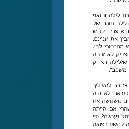
ישי?".
בהמשך הפסוק רש"י מפרש כך: "לָכֵן יִשְׁכַּב עִמָּךְ הַלַּיְלָה – שלי הייתה שכיבת לילה זו ואני 
נותנהּ לך תחת דודאי בנך". ואיני מבין, וכי הדבר לא ברור? ואם היה אותו הלילה תורה של 
לאה, וכי רחל הייתה יכולה לומר: "לָכֵן יִשְׁכַּב עִמָּךְ הַלַּיְלָה"? ובכלל, מדוע הוא צריך לדוש 
ולחפור בענייני אישות? ויש דברים שאין צורך לפרש אותם אלא כל אחד מבין את עניינם, 
והדגשתם לחינם מעידה על מידות רעות והעדר מוסר, כי אין אדם מדבר אלא מהרהורי לבו. 
וגם בהמשך פירושו הוא מדגיש עניינים של אישות: "ולפי שזלזלה במשכב הצדיק לא זכתה 
ליקבר עמו", אך במדרש בראשית רבה (עב, ג) נאמר: "תאני ר' שמעון, לפי שזלזלה בצדיק 
"משכב".
ודרך אגב, נראה לי כי יש רמז בדברי ר' שמעון במדרש לכך שרחל לא הייתה צריכה להשליך 
את יהבהּ על הדודאים, אלא אך ורק על ה' יתברך, כי סגולתם הרפואית כנראה לא היה 
מוכחת, והם היו ספק סגולה רפואית ספק דמיונית, אך כמיהתה העצומה לילדים טשטשה את 
שיקול דעתה – וזו אף המסקנה המתבקשת מדברי ר' שמעון במדרש, שהרי אם הייתה 
לדודאים אכן סגולה רפואית אמיתית ומוכחת, מדוע ר' שמעון רומז לכך שרחל נענשה? וכי 
היא וויתרה על יעקב אבינו באותו הלילה מתוך זלזול? והלא כל שאיפתה הייתה להשיג רפואה 