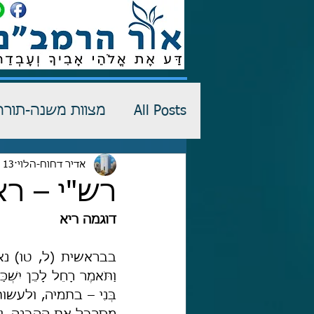
All Posts
מצוות משנה-תורה
רש"י-שדים
אדיר דחוח-הלוי
13 ביולי 2025
כתבי הגנה
רש"י – ר
דוגמה ריא