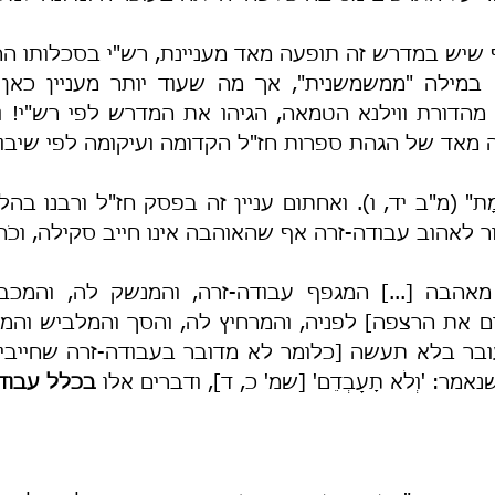
מאד של הגהת ספרות חז"ל הקדומה ועיקומה לפי שיבושי
ור לאהוב עבודה-זרה אף שהאוהבה אינו חייב סקילה, וכֹה
מר: 'וְלֹא תָעָבְדֵם' [שמ' כ, ד], ודברים אלו 
בכלל עבודה