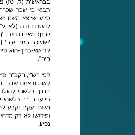
היה".
נפש.