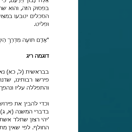
אֵלֶּה נָבוֹן וְיֵדָעֵם, כִּי 
ופליט.
"אָדָם תּוֹעֶה מִדֶּרֶךְ הַש
דוגמה ריג
והתפללה עליו ונהפך