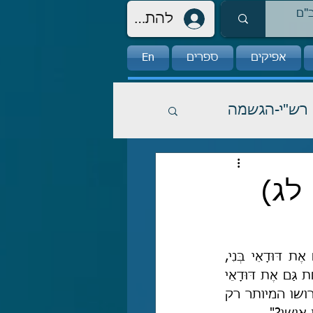
להתחברות
אפיקים
ספרים
En
רש"י-הגשמה
לג)
בבראשית (ל, טו) נאמר כך: "וַתֹּאמֶר לָהּ הַמְעַט קַחְתֵּךְ אֶת אִישִׁי וְלָקַחַת גַּם אֶת דּוּדָאֵי בְּנִי, 
וַתֹּאמֶר רָחֵל לָכֵן יִשְׁכַּב עִמָּךְ הַלַּיְלָה תַּחַת דּוּדָאֵי בְנֵךְ", ושם פירש רש"י: "וְלָקַחַת גַּם אֶת דּוּדָאֵי 
בְּנִי – בתמיה, ולעשות עוד זאת ליקח גם את דודאי בני. ותרגומו ולמיסב", ופירושו המיותר רק 