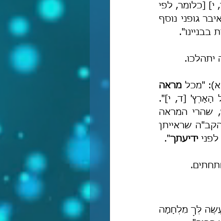
זו: 'וְרָאוּ אֶת הָאֶבֶן הַבְּדִיל בְּיַד זְרֻבָּבֶל שִׁבְעָה אֵלֶּה עֵינֵי יְיָ הֵמָּה מְשׁוֹטְטִים' [זכ' ד, י] [כלומר, לפי 
רש"י העיניים שנזכרו בנבואה הן כפשוטן, עיני ה', והוא אף הוסיף שיש לה' איבר גופני נוסף 
בבניינו".
 יתהלכו.
"א): "מכל 
מראה 
 נגלמתי, והיינו כל העולם, כדכתיב בזכריה 'עֵינֵי יְיָ הֵמָּה מְשׁוֹטְטִים בְּכָל הָאָרֶץ' [ד, י]". 
כלומר, לפי הכסיל הצרפתי עיניו של הקב"ה משוטטות פיסית בכל הארץ, שהרי המראה 
שלהן גורם למתבונן בהן להיגלם – ואיני יודע כיצד רש"י דמיין את עיניו של הקב"ה שראייתן 
לפני 
ידיעתך
".
חתחתים.
במשלי (כד, ה–ו) נאמר: "גֶּבֶר חָכָם בַּעוֹז וְאִישׁ דַּעַת מְאַמֶּץ כֹּחַ, כִּי בְתַחְבֻּלוֹת תַּעֲשֶׂה לְּךָ מִלְחָמָה 