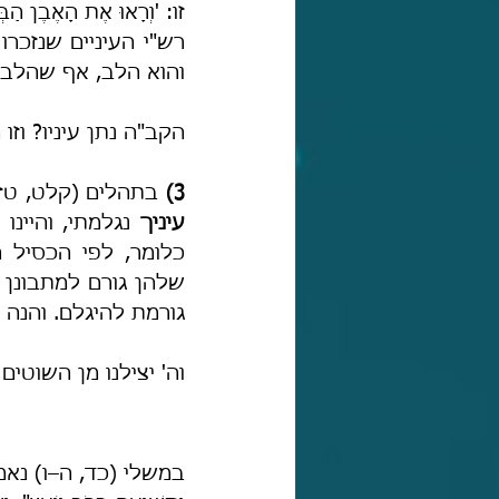
והוא הלב, אף שהלב ל
הקב"ה נתן עיניו? וז
3)
 בתהלים (קלט, טז) נ
עיניך
גורמת להיגלם. והנה פ
וה' יצילנו מן השוטים