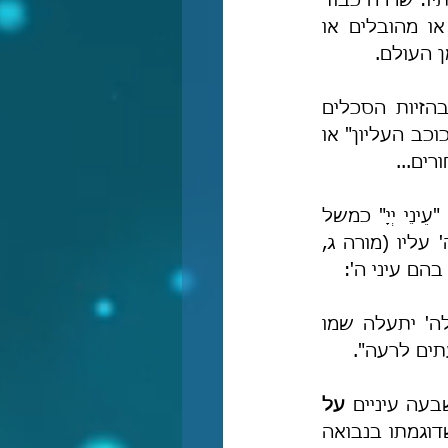
 שמדובר בחוצב בעל כושר רטורי וכל "דברי התורא" שלו מותאמים לשאיפותיו: שׂררה כבוד 
 שמדובר בחוצב מיובל שכל דבריו הם מלמולים קלושים או מהובלים או 
ן העולם.
והאדם שיש בו מעט דעת (למעט העולם הדתי-אורתודוקסי בימינו) יבחין בהזיות הסכלים 
הללו, שמפורסמים בשמות כגון: "שר התורא" או "המרן המפליק" או "הגאון הכוכב העליון" או 
ים...
ראוי להדגיש שפירושו של רס"ג מרחיק מן ההגשמה, שהרי רס"ג מפרש את "עֵינֵי יְיָ" כמשל 
 על יודעיו, וכפי הדעה שהאדם השיג כך תהיה השגחת ה' עליו (מורה ג, 
בהם עיני ה':
 [=יש לה' יתעלה שמו 
תים לרעה".
 שבעה עיניים 
על 
 להוסיף עליו על אחד שבעה, לפי שדוגמתו בנבואה 