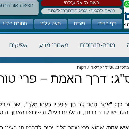
!בשם ה' אל עולם
רוצים להגיב? אנא התחברו לאתר
דף הבית
פורום
מעט עלינו
מתורת רס"ג
מורה-הנבוכים
מאמרי מדע
אפיקים
כבוד תורה
זמן קריאה 7 דקות
הלכה
קבלה
"ג: דרך האמת – פרי טוה
לב יש לדיבורו חן, והמלכים רעיו", ובפירושו הארוך הוסי
יש אמת,