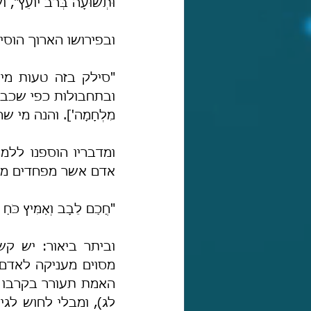
וּתְשׁוּעָה בְּרֹב יו
ובפירושו הארוך הוסי
מִלְחָמָה']. והנה מי
אדם אשר מפחדים מלל
"חֲכַם לֵבָב וְאַמִּיץ כֹּחַ