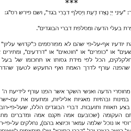
***
נֵי יְיָ נָצְרוּ דָעַת וַיְסַלֵּף דִּבְרֵי בֹגֵד", ושם פירש רס"ג:
צרת בעלי הדעה ומסלפת דברי הבוגדים".
ערוסי או נוכל שלמה עמאר וכיוצא בהם), נחלקים על-פי-רו