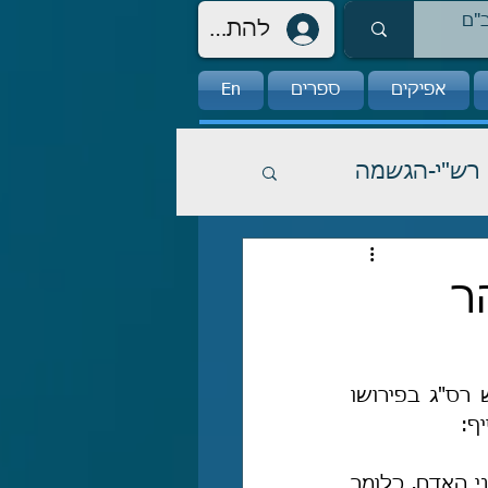
להתחברות
אפיקים
ספרים
En
רש"י-הגשמה
ר
במשלי (כב, יא) נאמר כך: "אֹהֵב טְהָר לֵב חֵן שְׂפָתָיו רֵעֵהוּ מֶלֶךְ", ושם פירש רס"ג בפירושו 
ף:
 שהוא פרי טוהר הלב, יהיה לדבריו חן בעיני בני האדם, כלומר 