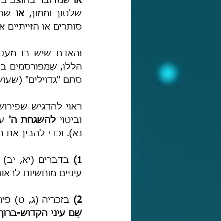
או
שלטון וממון, 
או
סותרים או הזייתיים 
סתם "גדוילים" (שעוש
וביטוי 
להשגחת ה'
נא). וכדי להבין את ה
1)
 בדברים (יא, יב) 
עיניים מוחשיות לראו
2)
 בזכריה (ג, ט) פירש 
שֵׁם עיני הקדוש-ברוך