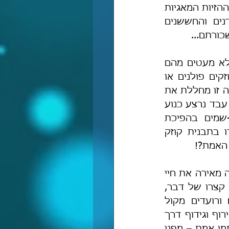
בעל החכמה והדעת הוא איש העוז והאומץ – האיש הירא ורך הלבב הינו בעל ההזיות המאגיות 
נעדר החכמה והדעת, ואלה הם חוצבי התורה, הכומרים השכירים, הפחדנים והחששנים 
כורתם...
בהקשר לעניין זה ראוי להזכיר את "חכמי תימן" בימינו. שמעתי טענה שיש לא מעטים מהם 
אשר "יודעים את האמת" אך מפחדים מלומר אותה ולכן הם מתחפשים לקוזקים פולנים או 
עובדים כשכירים בחברת הקדיחה הלאומית שנקראת "הרבנות הראשית". טענה זו מחללת את 
דרך האמת, שהרי איך יעלה על הדעת שאדם אשר יודע את דרך-האמת יהיה עבד נרצע כנוע 
ומשועבד למינים האורתודוקסים? איך יעלה על הדעת שהוא יחלל-שם-שמים בהפיכת 
תורת-האלהים לקורדום-חוצבים? איך יעלה על הדעת שהוא ימיר את כבודו בתבנית קוזק 
 האמת?!
איך ייתכן שאדם שיודע את דרך האמת לא הואר באורה? וכי דרך האמת איננה מאירה את חיי 
האדם באור יקרות? וכי דרך האמת איננה ממלאה את האדם בחכמה ודעת? קצרו של דבר, 
הטענה שעבדים כנועים ונרצעים, הולכי חשֵׁכים ולבושי שחורים שפוחדים ורועדים מקול 
מלמולם המרוקן של האשכנזים הפריצים, הינם יודעי אמת – טענה זו הינה חירוף וגידוף דרך 