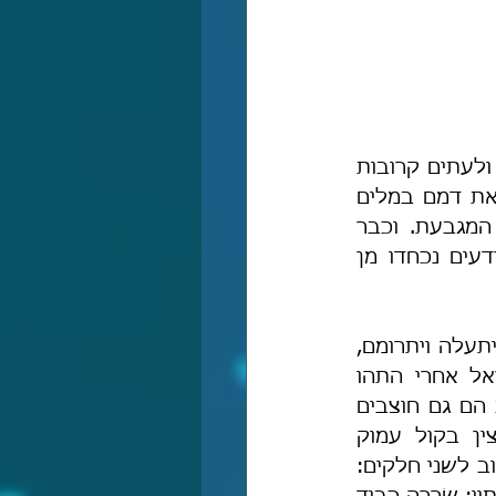
הקב"ה שומר ונוצר את יודעיו אף-על-פי שהם לא מפורסמים כ"קדושי עליון" ולעתים קרובות 
אף מכנים אותם "פושעים" או "כופרים" או "חוטאים" או "דרדעים", ומתירים את דמם במלים 
בוטות או בלשונות חלקלקים, הכל לפי מידת גסותו או תחכומו של בעל המגבעת. וכבר 
שמעתי נוכל ערוסי, שהפנה עורף לדרך האמת ואף התעקש לטעון שהדרדעים נכחדו מן 
והבוגדים שנזכרו הם מחוסרי הדעה ואנשי השקר אשר הפנו עורף לידיעת ה' יתעלה ויתרומם, 
זיהמו את מחשבתם במינות ובהזיות מאגיות אליליות, ומתעים את עם-ישראל אחרי התהו 
וההבל למען הרבות בצע תאוות ותועבות. דברי הבוגדים הללו, שעל-פי-רוב הם גם חוצבים 
מיומנים בקורדום דתם העקומה (שכובעם אמה וזקנם אמה ומדברים מחצין בקול עמוק 
ב לשני חלקים: 