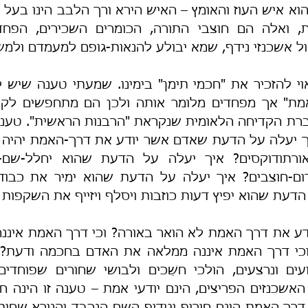
ל אשכנזי נידף, שמא יבולע להנאות-גופם למעמדם ולמש
 הדעת שהוא יפיץ דעות כוזבות ויסלף ויזייף את השקפות