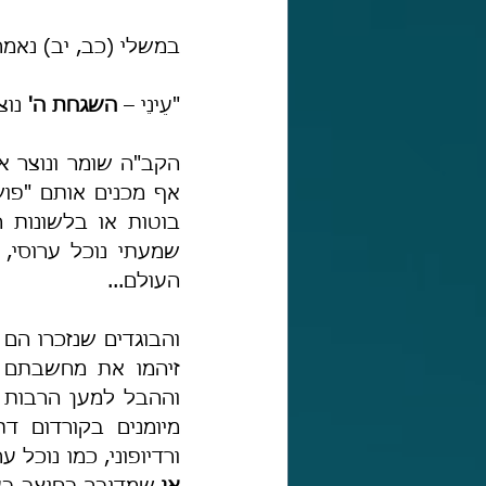
במשלי (כב, יב) נאמר: "עֵי
"עֵינֵי – 
השגחת ה'
 נו
העולם...
ורדיופוני, כמו נוכל 