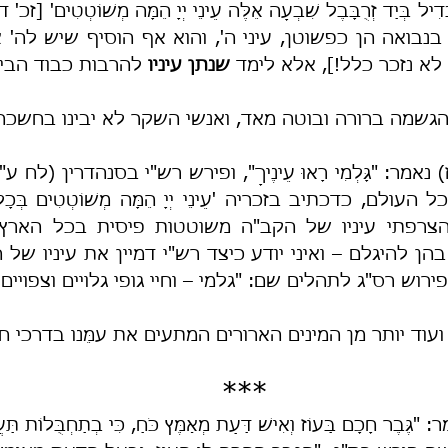
א נזכר כלל!], אלא לימד 
שנתן עיניו
 להרבות כבוד הבית 
ו הגשמה ברורה ובוטה מאד, ואנשי השקר לא יבינו בחשכה
אמר: "גָּלְמִי רָאוּ עֵינֶיךָ", ופירש רש"י בסנהדרין (לח ע
ירוש רס"ג לתהלים שם: "גלמי – וחיי גופי גלויים וצפויים 
 ועוד יותר מן המינים הארורים המתעים את עמֵּנו בדרכי 
***