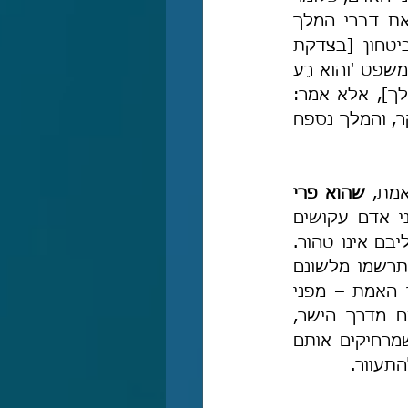
שהם יקבלו את דבריו יותר ממה שמקבלים את דברי המלך, כי קבלתם את דברי המלך 
[נובעת] מפחד ואימה, וקבלתם את דברי איש האמת [נובעת] משלווה וביטחון [בצדקת 
אמריו]. ולפיכך לא אמר: 'והוא רֵע המלך' שיהא המלך למעלה ממנו [שהרי במשפט 'והוא רֵע 
המלך' המלך הוא העיקר ונושא המשפט, והוא, כלומר טהור-הלב, נספח למלך], אלא אמר: 
'רֵעֵהוּ מֶלֶךְ', [כלומר] עשה את המלך למטה ממנו [שהרי טהור-הלב הוא העיקר, והמלך נספח 
מת, 
שהוא פרי 
". כלומר, האהבה לאמת נובעת מלב טהור, ולכן, אם ראיתם בני אדם עקושים 
ויקושים אשר מתנגדים לדרך האמת או סתם מתעצלים מללכת בה, דעו כי ליבם אינו טהור. 
ואל תחששו מכך שאין לכם ראיה מפורשת לכך שליבם אינו טהור, ואל תתרשמו מלשונם 
המתעתעת, ובעיקר אל תתרגשו מכך שהם אינם הולכים יחד עמכם בדרך האמת – מפני 
שאי-הליכתם בדרך האמת היא הראיה המפורשת והגדולה מכולן לסטייתם מדרך הישר, 
והסיבה שהם מתעצלים או מתנגדים לדרך האמת היא שיש בידם עוונות שמרחיקים אותם 
תעוור.