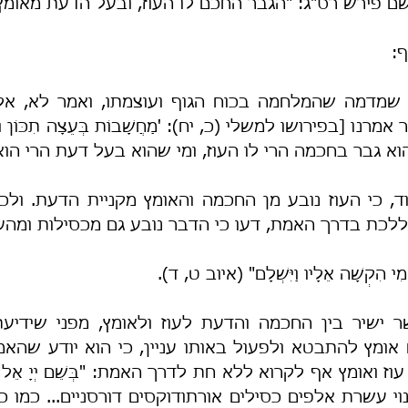
ֹעֵץ", ושם פירש רס"ג: "הגבר החכם לו העוז, ובעל הדעת מאומץ
ף:
 שהוא גבר בחכמה הרי לו העוז, ומי שהוא בעל דעת הרי הוא
כת בדרך האמת, דעו כי הדבר נובע גם מכסילות ומהע
 מִי הִקְשָׁה אֵלָיו וַיִּשְׁלָם" (איוב ט, ד).