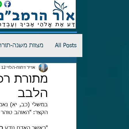
All Posts
מצוות משנה-תורה
רש"י-שדים
אדיר דחוח-הלוי
12 ביולי 2023
כתבי הגנה
מתורת רס
הלבב
הקצר: "האוהב טוהר ה
"כאשר האדם נודע 
כא