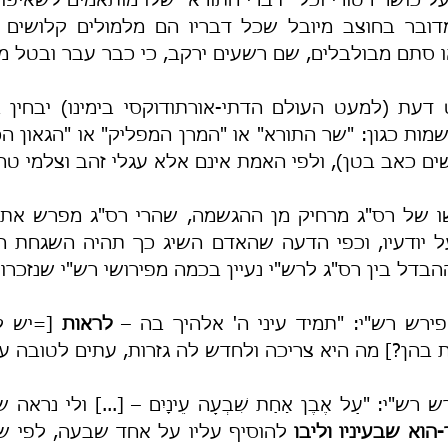
או סתם מבולבלים, שם רשעים ירקב, כי כבר עבר ובטל מ
ים כאב בטן), ולפי האמת אינם אלא עגלי זהב וצלמי טחור
הבדל בין רס"ג לרש"י נעיין בכמה מפירושי רש"י שנזכרו 
פירש רש"י: "תמיד עיני ה' אלהיך בה – 
לראות
ת בהן?] מה היא צריכה ולחדש לה גזרות, עתים לטובה ע
רש"י: "עַל אֶבֶן אַחַת שִׁבְעָה עֵינָיִם – [...] ולי נראה
-הוא שבעיניו וליבו