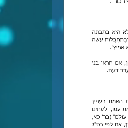
 הכוח".
"סילק בזה טעות מי שמדמה שהמלחמה בכוח הגוף ועוצמתו, ואמר לא, אלא היא בתבונה 
ובתחבולות כפי שכבר אמרנו [בפירושו למשלי (כ, יח): 'מַחֲשָׁבוֹת בְּעֵצָה תִכּוֹן וּבְתַחְבֻּלוֹת עֲשֵׂה 
 אמיץ".
ומדבריו הוספנו ללמוד, כי העוז נובע מן החכמה והאומץ מקניית הדעת. ולכן, אם תראו בני 
דר דעת.
וביתר ביאור: יש קשר ישיר בין החכמה והדעת לעוז ולאומץ, מפני שידיעת האמת בעניין 
מסוים מעניקה לאדם אומץ להתבטא ולפעול באותו עניין, כי הוא יודע שהאמת עמו, ולעתים 
האמת תעורר בקרבו עוז ואומץ אף לקרוא ללא חת לדרך האמת: "בְּשֵׁם יְיָ אֵל עוֹלָם" (בר' כא, 
לג), ומבלי לחוש לגינוי עשרת אלפים כסילים אורתודוקסים דורסניים... כמו כן, אם לפי רס"ג 