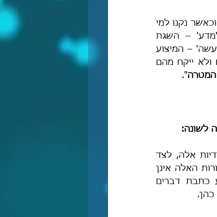
 וכאשר נקנו למי 
שהוא [=לאדם כלשהו] מהמין האנושי המדע והמעשה: רצוני [לומר] ב'מדע' – השגת 
האמיתיות [=המדעים] על בורים והשגת כל מה שאפשר לאדם להשיג; וב'מעשה' – המיצוע 
והאיזון בעניינים הטבעיים [=שידו משׂגת את כל צרכי גופו], ואל ישקע בהם ולא ייקח מהם 
 המטרה
".
ה לשונה:
[המגיב מצטט תחילה שתי שורות מדבריי:] "למרבה הפלא, שתי מצוות יסודיות אלה, לצד 
מצוות יסודיות מחשבתיות נוספות, נעדרות לחלוטין מהספרות הרבנית". השורות האלה אינן 
נכונות כלל!!! שכחת את חובות הלבבות או את הכוזרי ועוד ועוד, מדוע כתבת דברים 
כהן.