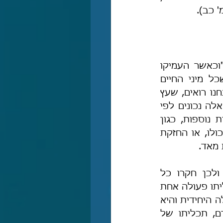
 כב).
הרמב"ם מתאר בקצרה את תהליך חקירת תכלית האדם, וכֹה דבריו שם: "וכאשר העמיקו 
[חכמי קדם] לחקור על כך, מצאו שיש לאדם פעולות רבות מאד, לפי שכל מיני החיים 
והאילנות אין להם אלא פעולה אחת או שתיים בלבד ותכלית אחת, כמו שאנחנו רואים, שעץ 
התמר אין לו פעולה אלא להניב תמרים, וכך שאר האילנות". נעיר, כי דבריו אלה נכונים לפי 
המדע העתיק, ברם לפי המדע המשוכלל בימינו יש לעצים תכליות חשובות נוספות, כגון 
הפיכת הפחמן הדו-חמצני לחמצן, פעולה שיש לה משמעות עצומה לעולם כולו, או החזקת 
 מאד.
בהמשך דבריו כותב הרמב"ם: "אבל האדם עושה פעולות רבות ושונות, ולכן חקרו כל 
פעולותיו אחת-אחת כדי לדעת מה תכליתו מכל הפעולות האלה. ומצאו שתכליתו פעולה אחת 
היחידית והיא 
". לפי חכמי קדם, תכליתו של 