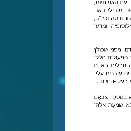
האדם היא השגת המושכלות, כלומר ידיעת הפילוסופיה ומדעי האלוהות; וכן ידיעת האמיתיות, 
כלומר ידיעת המדעים: "המדעים המובילים", והם כל תחומי מדעי הטבע, אשר מובילים את 
האדם לידיעת המושכלות העמוקות; וכן "המדעים המכשירים", כגון מתמטיקה והנדסה וכיו"ב, 
אשר מכשירים את האדם לידיעת מדעי הטבע ולידיעת המושכלות: הפילוסופיה ומדעי 
הרמב"ם מסביר, ששום פעולה אחרת מפעולות האדם אינה בגדר תכלית האדם, מפני שכולן 
פעולות חולפות שאינן מוסיפות מאומה למהותו של האדם, וכן מפני שכל שאר הפעולות הללו 
משותפות לו ולשאר בעלי-החיים, וכֹה דברי רבנו שם: "כי לא יתכן שתהיה תכלית האדם 
לאכול או לשתות או לבעול או לבנות בית או להיות מלך, לפי שכל אלה מקרים עוברים עליו 
 בעלי-החיים".
"וְאֶל מִי תְדַמְּיוּנִי וְאֶשְׁוֶה יֹאמַר קָדוֹשׁ, שְׂאוּ מָרוֹם עֵינֵיכֶם וּרְאוּ מִי בָרָא אֵלֶּה הַמּוֹצִיא בְמִסְפָּר צְבָאָם 
לְכֻלָּם בְּשֵׁם יִקְרָא מֵרֹב אוֹנִים וְאַמִּיץ כֹּחַ אִישׁ לֹא נֶעְדָּר [...] הֲלוֹא יָדַעְתָּ אִם לֹא שָׁמַעְתָּ אֱלֹהֵי 