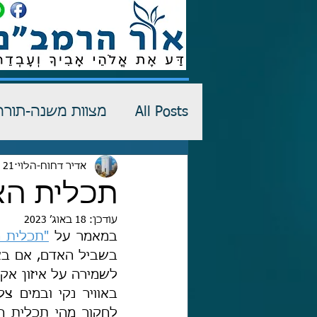
All Posts
מצוות משנה-תורה
רש"י-שדים
אדיר דחוח-הלוי
21 באפר׳ 2023
כתבי הגנה
תכלית הא
עודכן:
18 באוג׳ 2023
במאמר על 
"תכלית ה