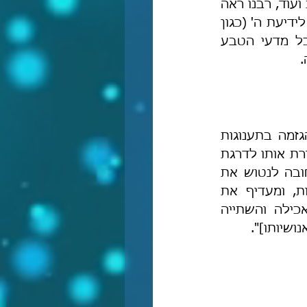
הרמב"ם, המצוות המעשיות הינן אמצעי והכשרה להשגת ידיעת ה' וייחודו. זאת ועוד, רבנו ראה 
 את האדם לידיעת ה' (כגון 
 את האדם לידיעת ה' (כל מדעי הטבע 
.
בהמשך דבריו רבנו כותב, שכדי להגיע למעלת אדם, חובה לנטוש את ההגזמה בתענוגות 
הגופניות, מפני שהעדפת החושניוּת משעבדת את שׂכל האדם לתאוותיו, מדרדרת אותו לדרגת 
הבהמה, ומכבה את האור האלהי שבו. וכֹה דבריו: "עם השגת המושכלות חובה לנטוש את 
ההגזמה בתענוגות הגופניות [...] לפי שאם היה האדם רודף אחרי התאוות, ומעדיף את 
החושניות, ושעבד שכלו לתאוותו, ונעשה כבהמות שאין בדמיונם אלא האכילה והשתייה 
ושיותו]".