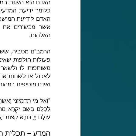
האלהות.
ואינם מוסיפים במהות
עוֹלָם יְיָ בּוֹרֵא קְצוֹת ה
המדע – תכלית ה