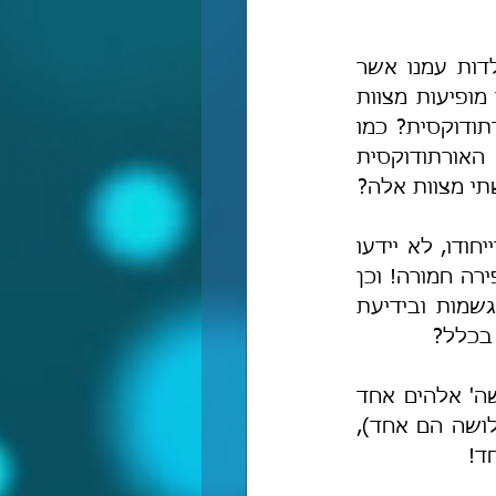
אתה טועה ומטעה, ובהתעייתך הזו אתה בוחר להימנות על הגרועים שבתולדות עמנו אשר 
מחקו את המצוות החשובות והנעלות הללו כליל! אמור נא לי מוטי כהן, היכן מופיעות מצוות 
ידיעת ה' וייחודו בשו"ע שהוא כידוע ספר הפסיקה המרכזי של היהדות האורתודוקסית? כמו 
כן, בפירוש רש"י-שר"י, שהוא המקור המרכזי של היהדות האשכנזית האורתודוקסית 
תי מצוות אלה?
אתה גם מוזמן לשאול כמעט כל יושב מהובל בישיבה מהן מצוות ידיעת ה' וייחודו, לא יידעו 
לומר לך כמעט מאומה. להיפך! לשיטתם לימוד המדעים והפילוסופיה הוא כפירה חמורה! וכן 
כל הפילוסופים לדורותיהם, היהודים והגויים, שעסקו בייחוד ה' ובהרחקת הגשמות ובידיעת 
בכלל?
ולמה הדבר דומה? למי שימצא מקור אחד בכל הברית החדשה שייאמר בו שה' אלהים אחד 
(אגב, זה מופיע כמה וכמה פעמים, הם רק אומרים שהאחד הוא שלושה והשלושה הם אחד), 
ד!