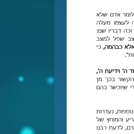
הרמב"ם מוסיף ומבאר, כי המדע הוא זה שמבחין בין האדם לבין הבהמה, כלומר אדם שלא 
למד קרוב לדרגת הבהמה, מפני שרק באמצעות המדע-הדעת האדם קונה לעצמו מעלה 
אמיתית, מתרומם מדרגת הבהמה למעלת האדם, ומתקרב לידיעת ה' יתעלה. וכֹה דבריו שם: 
"המדע הוא [זה] שמוסיף במהותו [של האדם] ומעתיקו ממצב למצב, ממצב שפל למצב 
אלא כבהמה,
 כי 
ת".
וד ה' וידיעת ה',
וכֹה דבריו: "וגדול שבמושכלות השגת אחדות הבורא יתעלה וישתבח וכל הקשור בכך מן 
המדעים האלהיים, לפי ששאר המדעים [המכשירים והמובילים] אינם אלא כדי שיוכשר בהם 
למרבה הפלא, שתי מצוות יסודיות אלה, לצד מצוות יסודיות מחשבתיות רבות נוספות, נעדרות 
לחלוטין מהספרות הרבנית. למעט אישים בודדים, כגון הרמב"ם, רובם המכריע והמוחץ של 
"חכמי ישראל" ראו בדת משה דת הלכתית-טכנית של אסור ומותר בלבד. ברם, לדעת רבנו 