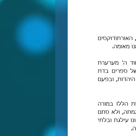
מה שמובא ב"תורת חובות הלבבות" בשער הראשון הוא אכן יוצא דופן, ואגב, האורתודוקסים 
ו מאומה.
ויש לתמוה עליך, האם העובדה שבספר אחד יש שער אחד שעוסק בייחוד ה' מערערת 
במשהו את מסקנתי האמיתית? והלא יש מאות אלפים ואולי אף מיליונים של ספרים בדת 
היהודית! לך תבדוק כמה ספרים יש בספריה הלאומית בירושלים באגף מדעי היהדות, ובפעם 
ובאותה המידה היית יכול לתעתע ולטעון שרבנו הרמב"ם כותב על המצוות הללו במורה 
הנבוכים ולהביא משם ראיה שהדבר מופיע ביהדות... פשוט סכלות שאין כדוגמתה, ולא סתם 
סכלות, סכלות מסוכנת ביותר. אגב, לגבי הכוזרי, מדובר בספר מבולבל שלשונו עילגת ובלתי 
.