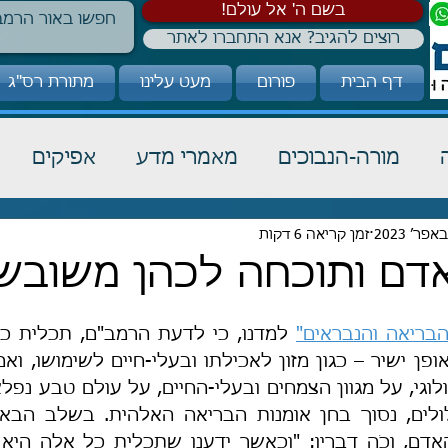
!בשם ה' אל עולם
רוצים להגיב? אנא התחברו לאתר
דף הבית
פורום
מעט עלינו
מתורת רס"ג
מורה-הנבוכים
מאמרי מדע
אפיקים
כבוד תורה
זמן קריאה 6 דקות
הלכה
קבלה
דם ותוכחה לכהן משובש
בריאה והנבראים"