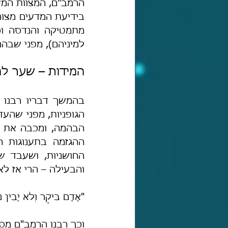
בידיעת המדעים מצוה
מתמטיקה והנדסה וכי
למיניהם), מפני שבהם
המידות – שער ל
והבעילה – הרי אז לא 
"אָדָם בִּיקָר וְלֹא יָבִין
וכך רבנו הרמב"ם מסכ