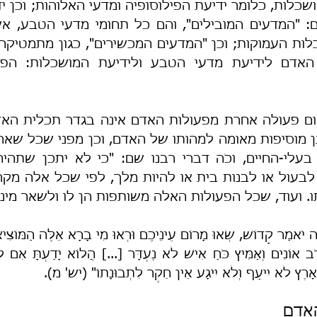
ו. ועוד, שכל הפעולות האלה משותפות הן לו ולשאר מיני
ָאָרֶץ לֹא יִיעַף וְלֹא יִיגָע אֵין חֵקֶר לִתְבוּנָתוֹ" (יש' מ).
אדם