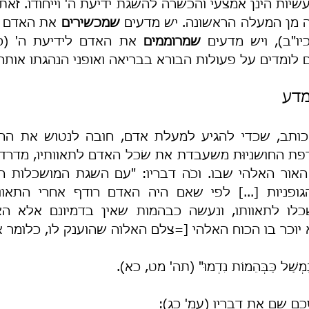
 מן המעלה הראשונה. יש מדעים 
שמכשירים
ו"ב), ויש מדעים 
שמרוממים
 לומדים על פעולות הבורא בבריאה ואופני הנהגתו אותה
מדע
יוּכר בו הכוח האלהי [=צלם האלוה שהוענק לו, כלומר אנ
 נִמְשַׁל כַּבְּהֵמוֹת נִדְמוּ" (תה' מט, כא).
ם שם את דבריו (עמ' כג):