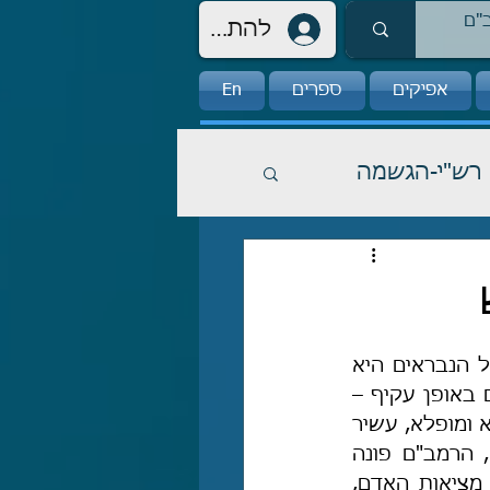
להתחברות
אפיקים
ספרים
En
רש"י-הגשמה
 למדנו, כי לדעת הרמב"ם, תכלית כל הנבראים היא 
בשביל האדם, אם באופן ישיר – כגון מזון לאכילתו ובעלי-חיים לשימושו, ואם באופן עקיף – 
לשמירה על איזון אקולוגי, על מגוון הצמחים ובעלי-החיים, על עולם טבע נפלא ומופלא, עשיר 
באוויר נקי ובמים צלולים, נסוך בחן אומנות הבריאה האלהית. בשלב הבא, הרמב"ם פונה 
לחקור מהי תכלית האדם, וכֹה דבריו: "וכאשר ידענו שתכלית כל אלה היא מציאות האדם, 