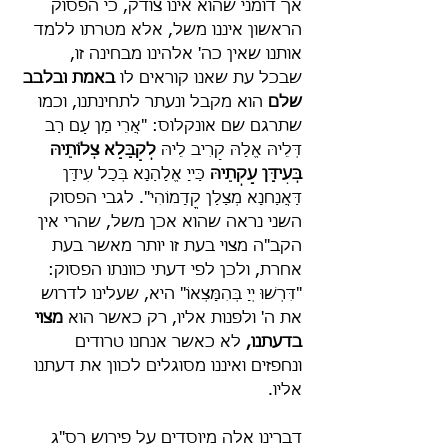
אך דומני שהוא אינו צודק, כי הפסוק 
הראשון איננו משל, אלא מטרתו ללמד 
אותנו שאין כה' אלהינו מבחינה זו, 
שבכל עת שאנו קוראים לו 
באמת ובלבב 
שלם
 הוא מקבל ונעתר לתחינתנו, וכמו 
שתרגם שם אונקלוס: "אֲרֵי מַן עַם רַב 
דְּלֵיהּ אֱלָהּ קָרִיב לֵיהּ 
לְקַבָּלָא צְלוֹתֵיהּ 
בְּעִידָּן עָקְתֵיהּ
 כַּייָ אֱלָהַנָא בְּכָל עִידָּן 
דַּאֲנַחנָא מְצַלַן קֳדָמוֹהִי". לגבי הפסוק 
השני נראה שהוא אכן משל, שהרי אין 
הקב"ה מצוי בעת זו יותר מאשר בעת 
אחרת, ולכן לפי דעתי כוונתו הפסוק: 
"דִּרְשׁוּ יְיָ בְּהִמָּצְאוֹ" היא, שעלינו לדרוש 
את ה' ולפנות אליו, רק כאשר הוא 
מצוי 
בדעתנו,
 לא כאשר אנחנו טרודים 
ונחפזים ואיננו מסוגלים לכוון את דעתנו 
אליו.
דברינו אלה מיוסדים על פירוש רס"ג 