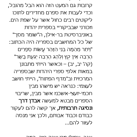
קרובות גם המעט הזה הוא הבל מהובל, 
וכדי לעבות את ספרם מחדירים לתוכו 
ליקוטים רבים כחול אשר על שפת הים. 
וזכורני שבביקוריי בספרית יהדות 
באוניברסיטת בר-אילן, ה"שומר מסך" 
של כל המחשבים בספריה היה הכתוב: 
"וְיֹתֵר מֵהֵמָּה בְּנִי הִזָּהֵר עֲשׂוֹת סְפָרִים 
הַרְבֵּה אֵין קֵץ וְלַהַג הַרְבֵּה יְגִעַת בָּשָׂר" 
(קה' יב, יב) – וכאשר הייתי מתבונן 
במאות אלפי ספרי היהדות שבספריה 
המרכזית וב"מדף הפתוח", הייתי חושב 
לעצמי: כנראה יש מישהו מבין 
חכמי-יועצי-אשכנז אשר מבין, שריבוי 
הספרים מבטא למעשה 
אבדן דרך 
ונסיגה תרבותית,
 אך קשה להם לעקור 
כבודם וכבוד אבותם, ולכן אני מנסה 
לעזור להם...