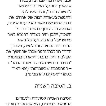
אגב, אפילו מָרי שגה בזה, במה 
שהאריך יתר על המידה בפירושו 
ל"משנה תורה", והיה עליו לקצר 
ולתמצת בעשרות רבות של אחוזים את 
דברי המפרשים אשר לא ידעו ולא יבינו, 
ואם לא היה שותף בממסד הרבני 
השכיר, ייתכן והיה מצליח להוציא לאור 
פירוש יעיל בהרבה. ועל כל נושא 
התרחבות הכתיבה ותחלואיה, ואובדן 
הדרך ההלכתי והמחשבתי שהחשיך את 
העולם-הדתי, כתבתי ותיארתי במאמרי: 
"כתיבת חידושי הלכה במשנת הרמב"ם 
– המהפכנות שבשמרנות" (יצא לאור 
בספרי "אפיקים להרמב"ם").
ב. הסיבה השנייה
הסיבה השנייה לסתירות ולניגודים 
הנמצאים בספרים, היא שהמחבר חזר בו 