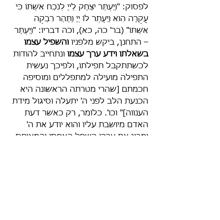
לפסוק: "וַיֶּעְתַּר יִצְחָק לַייָ לְנֹכַח אִשְׁתּוֹ כִּי 
עֲקָרָה הִוא וַיֵּעָתֶר לוֹ יְיָ וַתַּהַר רִבְקָה 
אִשְׁתּוֹ" (בר' כה, כא), וכֹה דבריו: "וַיֶּעְתַּר 
– התחנן, ביקש מלפניו 
והשפיל עצמו 
בשאלתו וידע ערך עצמו
 ונתחייב להודות 
לכשתתקבל תפילתו, ולפיכך נעשית 
התפילה מועילה למתפללים ומוסיפה 
חכמתם [שהרי מטרתה הראשונה היא 
הכנעת הלב לפני ה' יתעלה וסיגול מידת 
הענווה]" וכו'. כלומר, רק כאשר דעת 
האדם מיושבת עליו והוא יודע את ה' 
ומבין את ערכו השפל האפסי והמאופס 
ביחס לבורא-עולם, רק כאשר הוא פונה 
לה' מתוך הכרת ערך עצמו וידיעת 
שפלותו – רק אז תפילתו עשויה 
להתקבל.
ודברינו גם מיוסדים על פסקי רבנו 
בהלכות תפילה (ד, א–טז):