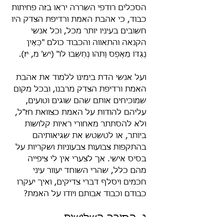
הסכלים רודפי השררה יראו בזה פחיתות 
כבוד, כי אהבת האמת ורדיפת הצדק היו 
חשובים בעיניו יותר מכל, וכל אנשי 
הקנאה והתאווה והכבוד כולם "כְּאַיִן 
נֶגְדּוֹ מֵאֶפֶס וָתֹהוּ נֶחְשְׁבוּ לוֹ" (יש' מ, יז).
ועל אנשי הדת בימינו ללמוד את אהבת 
האמת ורדיפת הצדק מרבנו, ובכל מקום 
שמוכיחים אותם שהם שוגים וטועים, 
עליהם להודות על האמת כצוואת חז"ל, 
ולא להסתתר מאחורי ראיות קלושות 
ביותר, או לטשטש את שגיאותיהם 
בהתקפות צבועות צבעוניות ושקריות על 
בסיס אישי. אך לצערי אין לי ציפייה 
מהם כלל, שהרי השוחד יעוור עיני 
חכמים ויסלף דברי צדיקים, ואיך יעקרו 
כבודם וכבוד אבותם ויודו על האמת?