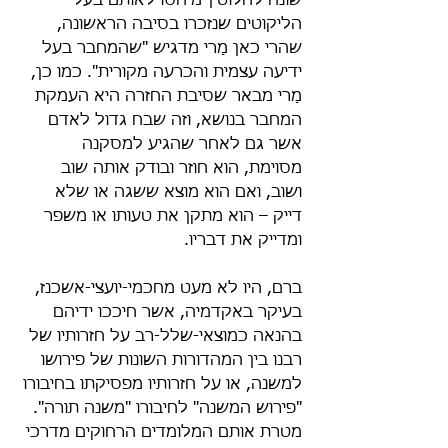
שונה לחלוטין מיחסו לאותם בעלי 
הליקוטים שנזכרו בסיבה הראשונה, 
שהרי כאן מָרי מדגיש "שהמחבר בעל 
ידיעה עצמית והכרעה מקורית". כמו כן, 
מָרי מבאר שסיבת החזרה היא העמקת 
המחבר בנושא, וזה שבח גדול לאדם 
אשר גם לאחר שהגיע למסקנה 
מסוימת, הוא חוזר ובודק אותה שוב 
ושוב, ואם הוא מוצא ששגה או שלא 
דייק – הוא מתקן את טעותו או משפר 
ומדייק את דבריו.
ברם, היו לא מעט מחכמי-יועצי-אשכנז, 
בעיקר באקדמיה, אשר חיככו ידיהם 
בהנאה כמוצאי-שלל-רב על חזרותיו של 
רבנו בין המהדורות השונות של פירושו 
למשנה, או על חזרותיו מפסיקתו בחיבורו 
"פירוש המשנה" לחיבורו "משנה תורה". 
מטרת אותם המלומדים הרחוקים מדרכי 