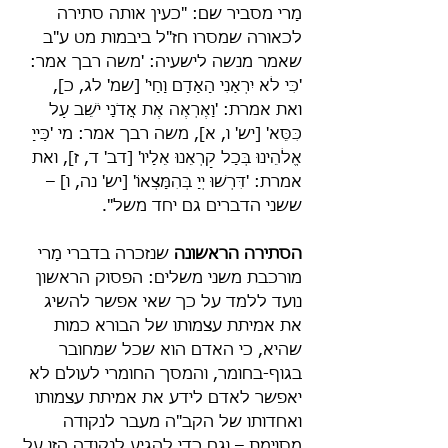
מָרי מסביר שם: "כעין אותה סתירה 
לכאורה שמסרו חז"ל ביבמות מט ע"ב 
שאמר מנשה לישעיה: 'משה רבך אמר: 
'כִּי לֹא יִרְאַנִי הָאָדָם וָחָי' [שמ' לג, כ], 
ואת אמרת: 'וָאֶרְאֶה אֶת אֲדֹנָי יֹשֵׁב עַל 
כִּסֵּא' [יש' ו, א], משה רבך אמר: מי 'כַּייָ 
אֱלֹהֵינוּ בְּכָל קָרְאֵנוּ אֵלָיו' [דב' ד, ז], ואת 
אמרת: 'דִּרְשׁוּ יְיָ בְּהִמָּצְאוֹ' [יש' נה, ו] – 
ששני הדברים גם יחד משל".
הסתירה הראשונה
 שנזכרה בדברי מָרי 
מורכבת משני משלים: הפסוק הראשון 
נועד ללמד על כך שאי אפשר להשיג 
את אמיתת עצמותו של הבורא כמות 
שהיא, כי האדם הוא שכל שמחובר 
בגוף-בחומר, והמסך החומרי לעולם לא 
יאפשר לאדם לידע את אמיתת עצמותו 
ואחדותו של הקב"ה מעבר לנקודה 
מסוימת – וגם כדי להגיע לנקודה הזו על 