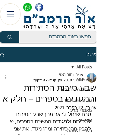
פוסט
All Posts
אדיר דחוח-הלוי
All Posts
4 ביוני 2019
זמן קריאה 9 דקות
שבע סיבות הסתירות
מצוות משנה-תורה
והניגודים בספרים – חלק א
מורה-הנבוכים
עודכן:
22 בפבר׳ 2021
מאמרי מדע
טרם שנחל לבאר מהן שבע הסיבות 
אפיקים
לסתירות ולניגודים המצויים בספרים, יש 
להבין מהי סתירה ומהו ניגוד. את שני 
רש"י-הגשמה