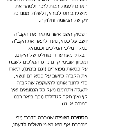
האדם לעמול רבות לזכך ולטהר את 
מושגיו ביחס לבורא, ולשלול ממנו כל 
זיק של הגשמה וחלוקה.
הפסוק השני אשר מתאר את הקב"ה 
יושב על כסא, נועד לתאר את הקב"ה 
כמלך-מלכי-המלכים וכמנהיג 
הבלתי-מעורער והמוחלט של היקום, 
ומכיוון שבימי קדם נהגו המלכים לשבת 
על כסאות מפוארים (וגם בימינו), תיארו 
את הקב"ה כיושב על כסא רם ונשא, 
כדי לחנך אותנו להשקפה שהקב"ה 
יתעלה ויתרומם מעל כל הנמצאים ואין 
קץ ואין חקר לגדולתו (וכך ביאר רבנו 
במורה א, ט).
הסתירה השנייה
 שנזכרה בדברי מָרי 
מורכבת אף היא משני משלים לדעתו, 