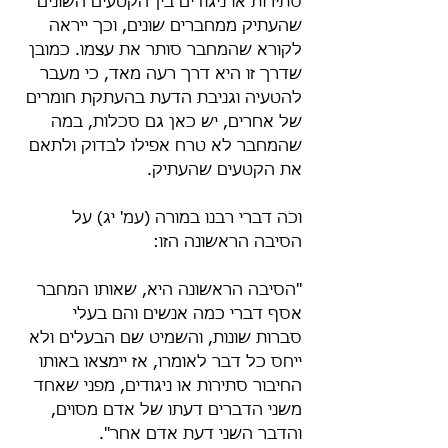
סתירות או ניגודים בין הקטעים השונים 
שהעתיק ממחברים שונים, וכך ייראה 
לקורא שהמחבר סותר את עצמו. כמובן 
שדרך זו היא דרך רעה מאד, כי מעבר 
להטעיה וגניבת הדעת בהעתקת חומרים 
של אחרים, יש כאן גם סכלות, במה 
שהמחבר לא טרח אפילו לבדוק ולתאם 
את הקטעים שהעתיק.
וכֹה דברי רבנו במורה (עמ' יג) על 
הסיבה הראשונה הזו:
"הסיבה הראשונה היא, שאותו המחבר 
אסף דברי כמה אנשים והם בעלי 
סברות שונות, והשמיט שם הבעלים ולא 
ייחס כל דבר לאומרו, אז יימצאו באותו 
החיבור סתירות או ניגודים, מפני שאחד 
משני הדברים דעתו של אדם מסוים, 
והדבר השני דעת אדם אחר".