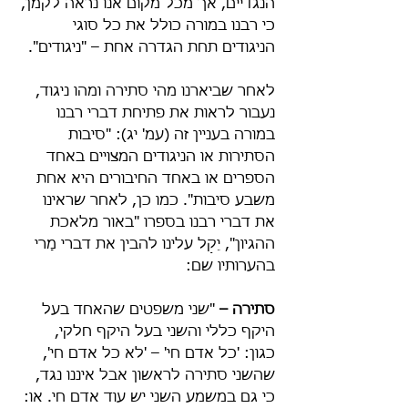
הנגדיים, אך מכל מקום אנו נראה לקמן, 
כי רבנו במורה כולל את כל סוגי 
הניגודים תחת הגדרה אחת – "ניגודים".
לאחר שביארנו מהי סתירה ומהו ניגוד, 
נעבור לראות את פתיחת דברי רבנו 
במורה בעניין זה (עמ' יג): "סיבות 
הסתירות או הניגודים המצויים באחד 
הספרים או באחד החיבורים היא אחת 
משבע סיבות". כמו כן, לאחר שראינו 
את דברי רבנו בספרו "באור מלאכת 
ההגיון", יֵקַל עלינו להבין את דברי מָרי 
בהערותיו שם:
סתירה –
 "שני משפטים שהאחד בעל 
היקף כללי והשני בעל היקף חלקי, 
כגון: 'כל אדם חי' – 'לא כל אדם חי', 
שהשני סתירה לראשון אבל איננו נגד, 
כי גם במשמע השני יש עוד אדם חי. או: 