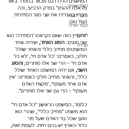
המושגים הללו רבנו מבאר בספרו "באור 
רש"י-שדים
מלאכת ההגיון" בפרק הרביעי, וכֹה 
דבריו בהגדירו את שני סוגי הסתירות 
כתבי הגנה
(עמ' נא):
כבוד תורה
הלכה
"והעניין הזה שאנו נקראהו 'הסתירה' הוא 
שני סוגים: 
הסוג האחד,
 שיהיה אחד 
קבלה
המשפטים מחייב כללי והאחר שולל 
חלקי, כאמרינו: 'כל אדם חי', 'לא כל 
אדם חי' – הרי שני אלו סותרים; 
והסוג 
השני,
 אם יהיה המשפט האחד שולל 
כללי, והאחר מחייב חלקי כאמרינו: 'אין 
אדם אחד מעופף', 'מקצת האדם 
מעופף' – הרי גם שני אלו סותרים".
כלומר, המשפט הראשון "כל אדם חי" 
הוא משפט "מחייב כללי", שהרי הוא 
טוען שכל בני האדם שעל פני 
כדור-הארץ יש בהם חִיּוּת. לעומת זאת, 