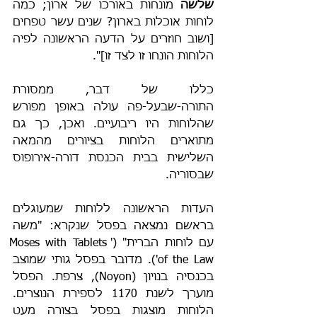
שלשה
 מונחות באורכו של ארון; כמה 
לוחות אוכלות בארון? שנים עשר טפחים 
[ושוב חוזרים על הדעה הראשונה לפיה 
הלוחות הונחו זו לצד זו]".
כללו של דבר, ממסורת 
התורה-שבעל-פה עולה באופן מפורש 
שהלוחות היו ריבועיים. ואכן, כך גם 
מתוארים הלוחות בציורים מהמאה 
השלישית בבית הכנסת דורה-אירופוס 
שבסוריה.
העדות הראשונה ללוחות שמעוגלים 
בראשם נמצאה בפסל שנקרא: "משה 
עם לוחות הברית" ('Moses with Tablets 
of the Law'). מדובר בפסל גותי שמוצב 
בכנסיה בנויון (Noyon), צרפת. הפסל 
מוערך לשנת 1170 לספירת הנוצרים. 
הלוחות מוצגות בפסל בצורה מעט 