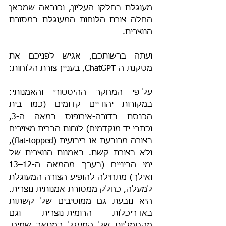
מעוגלת בחלקו העליון, וכנראה שמכאן 
החלה צורת הלוחות המעוגלת במסורת 
הנוצרית.
ועתה ברשותכם, אגיש לפניכם את 
מסקנת ה-ChatGPT, בעניין צורת הלוחות:
על-פי המחקר ההיסטורי והאמנותי: 
במקורות יהודיים קדומים (כמו בית 
הכנסת בדורה-אירופוס במאה ה-3, 
וכתבי יד מוקדמים) לוחות הברית מצוירים 
בצורה מרובעת או ריבועית (flat-topped), 
ולא בצורת קשת. באמנות הנוצרית של 
ימי הביניים (בערך מהמאה ה-12–13 
ואילך) מתחילה להופיע הצורה המעוגלת 
למעלה, כחלק ממסורת אמנותית נוצרית. 
היא נובעת גם ממוטיבים של קשתות 
באדריכלות הרומית-נוצרית וגם 