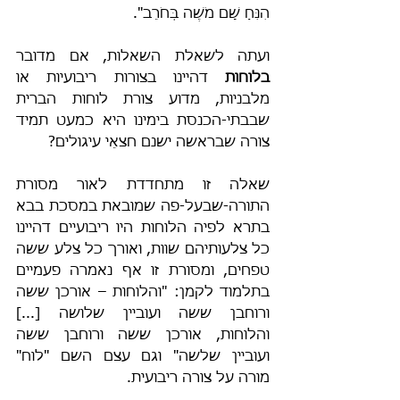
הִנִּחַ שָׁם מֹשֶׁה בְּחֹרֵב".
ועתה לשאלת השאלות, אם מדובר 
בלוחות
 דהיינו בצורות ריבועיות או 
מלבניות, מדוע צורת לוחות הברית 
שבבתי-הכנסת בימינו היא כמעט תמיד 
צורה שבראשה ישנם חצאֵי עיגולים?
שאלה זו מתחדדת לאור מסורת 
התורה-שבעל-פה שמובאת במסכת בבא 
בתרא לפיה הלוחות היו ריבועיים דהיינו 
כל צלעותיהם שוות, ואורך כל צלע ששה 
טפחים, ומסורת זו אף נאמרה פעמיים 
בתלמוד לקמן: "והלוחות – אורכן ששה 
ורוחבן ששה ועוביין שלושה [...] 
והלוחות, אורכן ששה ורוחבן ששה 
ועוביין שלשה" וגם עצם השם "לוח" 
מורה על צורה ריבועית.