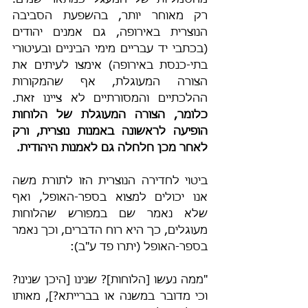
מהסמליות של המעגל כמתאר שמים. 
רק מאוחר יותר, בהשפעת הסביבה 
הנוצרית באירופה, גם אמנים יהודים 
(בכתבי יד עבריים מימי הביניים ובעיטורי 
בתי-כנסת באירופה) אימצו לעיתים את 
הצורה המעוגלת, אף שהמקורות 
ההלכתיים והמסורתיים לא ציינו זאת. 
כלומר, הצורה המעוגלת של הלוחות 
הופיעה לראשונה באמנות נוצרית, ורק 
לאחר מכן חלחלה גם לאמנות היהודית.
ביטוי לחדירה הנוצרית הזו לתורת משה 
אנו יכולים למצוא בספר-האופל, ואף 
שלא נאמר שם במפורש שהלוחות 
מעוגלים, כך היא רוח הדברים, וכך נאמר 
בספר-האופל (יתרו פד ע"ב):
"ממה נעשו [הלוחות]? שנינו [היכן שנינו? 
וכי מדובר במשנה או בברייתא?], מאותו 