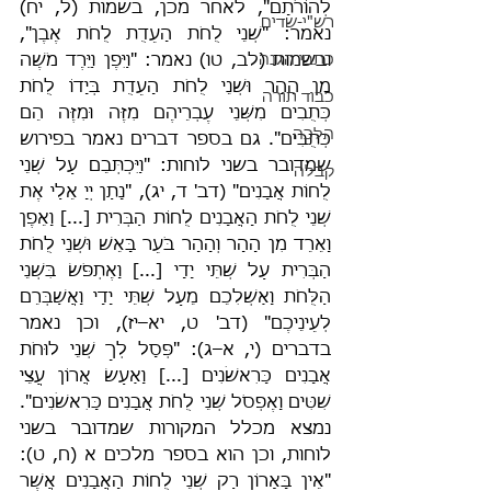
לְהוֹרֹתָם", לאחר מכן, בשמות (ל, יח) 
רש"י-שדים
נאמר: "שְׁנֵי לֻחֹת הָעֵדֻת לֻחֹת אֶבֶן", 
כתבי הגנה
ובשמות (לב, טו) נאמר: "וַיִּפֶן וַיֵּרֶד מֹשֶׁה 
מִן הָהָר וּשְׁנֵי לֻחֹת הָעֵדֻת בְּיָדוֹ לֻחֹת 
כבוד תורה
כְּתֻבִים מִשְּׁנֵי עֶבְרֵיהֶם מִזֶּה וּמִזֶּה הֵם 
הלכה
כְּתֻבִים". גם בספר דברים נאמר בפירוש 
שמדובר בשני לוחות: "וַיִּכְתְּבֵם עַל שְׁנֵי 
קבלה
לֻחוֹת אֲבָנִים" (דב' ד, יג), "נָתַן יְיָ אֵלַי אֶת 
שְׁנֵי לֻחֹת הָאֲבָנִים לֻחוֹת הַבְּרִית [...] וָאֵפֶן 
וָאֵרֵד מִן הָהָר וְהָהָר בֹּעֵר בָּאֵשׁ וּשְׁנֵי לֻחֹת 
הַבְּרִית עַל שְׁתֵּי יָדָי [...] וָאֶתְפֹּשׂ בִּשְׁנֵי 
הַלֻּחֹת וָאַשְׁלִכֵם מֵעַל שְׁתֵּי יָדָי וָאֲשַׁבְּרֵם 
לְעֵינֵיכֶם" (דב' ט, יא–יז), וכן נאמר 
בדברים (י, א–ג): "פְּסָל לְךָ שְׁנֵי לוּחֹת 
אֲבָנִים כָּרִאשֹׁנִים [...] וָאַעַשׂ אֲרוֹן עֲצֵי 
שִׁטִּים וָאֶפְסֹל שְׁנֵי לֻחֹת אֲבָנִים כָּרִאשֹׁנִים". 
נמצא מכלל המקורות שמדובר בשני 
לוחות, וכן הוא בספר מלכים א (ח, ט): 
"אֵין בָּאָרוֹן רַק שְׁנֵי לֻחוֹת הָאֲבָנִים אֲשֶׁר 