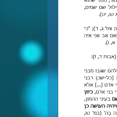
שהוא היתר מושׂכל מאד אשר מרומם את דרך האמת והצדק, אלא ההיפך הגמור, מפני שהוא 
היתר מושׂכל מאד אשר מחריב את דרך האמת ופותח פתח רחב כאולם לחילול שם שמים, 
ש"א טו, יט).
"כֹּהֲנֶיהָ חָמְסוּ תוֹרָתִי וַיְחַלְּלוּ קָדָשַׁי", "כֹּהֲנֶיהָ חִלְּלוּ קֹדֶשׁ חָמְסוּ תּוֹרָה" (יח' כב, כו; צפ' ג, ד); "כִּי 
 כֻּלֹּה עֹשֶׂה שָּׁקֶר" (יר' ח, י); "וְאִם אָב אָנִי אַיֵּה 
' א, ו).
אבות ד, ז):
"כי כאשר נתבונן בעקבות החכמים [=חכמי המשנה והתלמוד] ז"ל, לא נמצא להם שגבו מבני 
ולא קיבצו נדבות לישיבות המרוממות והמכובדות, ולא לראשי גלויות [כל-שכן רבני 
ולא למרביצי תורה, ולא לאחד מן הממונים, ולא לשאר בני אדם [...] אלא 
בני אדם, 
כיוון 
שם
 בעיני ההמון, 
ויהיה העושה כן 
['כִּי דְבַר יְיָ בָּזָה וְאֶת מִצְוָתוֹ הֵפַר הִכָּרֵת תִּכָּרֵת הַנֶּפֶשׁ הַהִוא עֲו‍ֹנָה בָהּ' (במ' טו, 