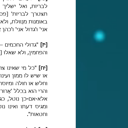
אני' ו'גדול אני' ו'כהן 
[יז] 
והפחמין, ולא שאלוּ 
[יח]
וחטאות".