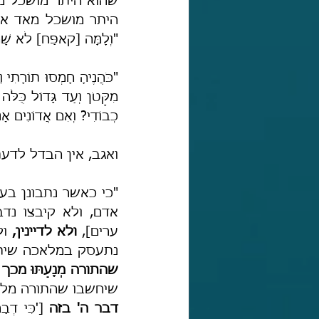
"וְלָמָּה [קאפַּח] לֹא שָׁמַע
מִקָּטֹן וְעַד גָּדוֹל כֻּלֹּה
כְבוֹדִי? וְאִם אֲדוֹנִים אָנ
ואגב, אין הבדל לדעת ר
אדם,
ערים],
 ולא לדיינין, 
נתעסק במלאכה שיתפר
שהתורה מְנָעַתּוּ מכך 
שיחשבו שהתורה מלאכ
דבר ה' בזה 