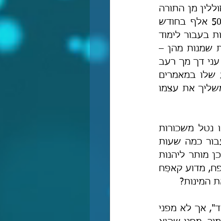
אך כל השאר שהנני מכיר, כולם-כולם ללא יוצא מן הכלל אוכלין וחלקם אף זוללין מן התורה 
– ובראשם כמובן ערוסי הידוע רודף הבצע, אשר לא די לו במשכורת של 50 אלף בחודש 
בעבור שׂררת הכמורה הראשית בקרית-אונו, הוא גם נטל במשך שנים משכורות בעבור לימוד 
התורה מאוניברסיטת בר-אילן וממכללת קרית-אונו, ואף ממשיך ונוטל פנסיות שמנות מהן – 
וכמובן שהוא נוטל מחסידיו מתנות רבות ולעתים בסכומים גדולים, כאילו היה עני דך מך רעב 
ללחם, וכבר תיארתי את מעללי עינו הרעה ואת צייקנותו ואת רדיפת הבצע שלו במאמרים 
רבים, וחולִי הצייקנות היכה ומכה את ערוסי עד שהוא אינו הולך עם ארנק ומשליך את עצמו 
ולא רק תלמידיו של קאפַּח, אלא אפילו קאפַּח בעצמו! שהרי קאפַּח בעצמו נטל משכורות 
 מממסד הכמורה הפרו-נוצרי, וכל זאת בעבור כמה שעות 
) ואם אכן מותר ליהנות 
 כפי שנדמה לה לאומללה מדברי קאפח, מדוע קאפַּח 
 המינות?
אגב, צודקת אודליה כשהיא אומרת שהיתרו של קאפַּח הוא היתר "מושׂכל מאד", אך לא מפני 