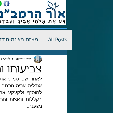
All Posts
מצוות משנה-תורה
רש"י-שדים
אדיר דחוח-הלוי
5 באפר׳
כתבי הגנה
צביעותו ו
לאחר שפרסמתי את 
נשענת.