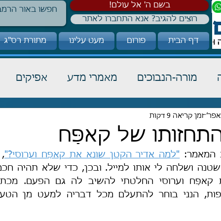
!בשם ה' אל עולם
רוצים להגיב? אנא התחברו לאתר
דף הבית
פורום
מעט עלינו
מתורת רס"ג
מורה-הנבוכים
מאמרי מדע
אפיקים
זמן קריאה 9 דקות
כבוד תורה
הלכה
קבלה
התחזותו של קאפַּח
המאמר: 
"למה אדיר הקטן שונא את קאפַּח וערוסי?"