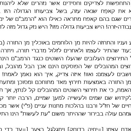
ודה-זרה! היש צביעות גדולה מזו? היש נזק גדול מזה ל
שמהם עולה בבירור שההיתר משום "עת לעשות" הינו התע