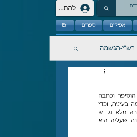
להתחברות
אפיקים
ספרים
En
רש"י-הגשמה
, הוסיפה וכתבה 
אודליה אריה מכתב שׂטנה ושלחה לי אותו למייל. ובכן, כדי שלא תהיה חכמה בעיניה, וכדי 
להוסיף ולקעקע את קאפַּח וערוסי החלטתי להשיב לה גם הפעם. מכתבהּ מלא וגדוש 
בקללות ונאצות וחרפות, הנני בוחר להתעלם מכל דבריה למעט מן הטענה שעליה היא 