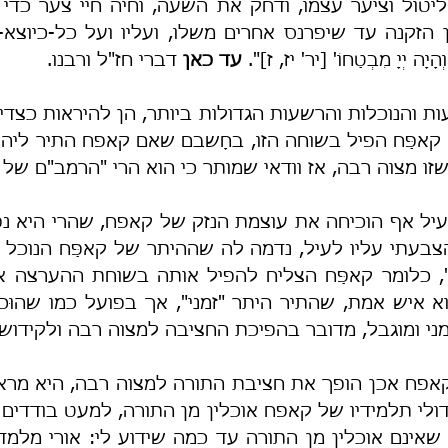
וְהָיָה יְיָ מִבְטַחוֹ' [יר' יז, ז]". 
עד כאן 
דברי חז"ל ורבנו.
ו מצוה רבה, אז וודאי שמותר כי הוא הרי "הרמב"ם של ימי
ני ומוגבל, מדובר בהפיכת החציבה למצוה רבה ולקידוש