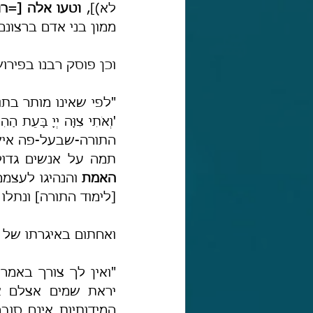
לא)], 
וטעו אלה [=ר
ממון בני אדם ברצונם
וכן פוסק רבנו בפירוש
תמה על אנשים גדולי
האמת
[לימוד התורה] ונתלו
ואחתום באיגרתו של 
"ואין לך צורך באמרך