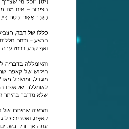
[יט] 
הַגֶּבֶר אֲשֶׁר יִבְטַח בַּייָ 
כללו של דבר,
ואף קבע ברמז עבה שז
שלא מדובר בהיתר זמ