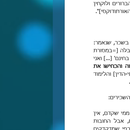
 ואת הלשונות האלו הברורים ולוקחין 
ורתודוקסי]".
"לפי שאינו מותר בתורתנו בשום פנים ללמֵּד מקצוע ממקצועות חכמת התורה בשכר, שנאמר: 
'וְאֹתִי צִוָּה יְיָ בָּעֵת הַהִוא לְלַמֵּד אֶתְכֶם חֻקִּים וּמִשְׁפָּטִים' וכו' [דב' ד, יד] ובא בקבלה [=במסורת 
התורה-שבעל-פה איש מפי איש עד משה רבנו ע"ה]: 'מה אני בחינם אף אתם בחינם' [...] ואני 
שעיוורה אותם התאווה והכחישו את 
 והנהיגו לעצמם הקצבות [תקציבים] בעד המשפטים [פסיקת הדין בבתי-הדין] והלימוד 
השכירים:
 ממנו ממי שקדם, אין 
יראת שמים אצלם אלא להימנע מן החמורות, כפי שהדבר אצל ההמונים, אבל החובות 
המידותיות אינם סוברים שהם מחובות הדת, ואף אינם מדקדקים בדבריהם כפי שמדקדקים 