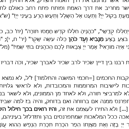
ְתָּ בְּקוֹל יְיָ? וַתַּעַט אֶל הַשָּׁלָל וַתַּעַשׂ הָרַע בְּעֵינֵי יְיָ!" (
 בֹּצֵעַ בָּצַע 
מִנָּבִיא וְעַד כֹּהֵן
ִי אַיֵּה מוֹרָאִי? אָמַר יְיָ צְבָאוֹת לָכֶם הַכֹּהֲנִים בּוֹזֵי שְׁמִי!" (מל
בנו בין דיין שׂכיר לרב שׂכיר לאברך שׂכיר, וכֹה דבריו (
נס ממנה אם ברווחה ואם בדוחק, והיה בז למה שבידי 
[...] ולא התירו לעצמם את זה, 
והיו רואים בכך חילול ה
ה ככל המלאכות שמתפרנסים בהן ותזדלזל בעיניהם, 