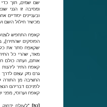
מכשיר חילול השם ועב
קאפח וערוסי, מפני 
[טז] 