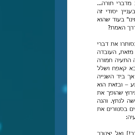
שם שמים, תוך כדי התחפשׂוּת לצדיקים וחסידים אשר נזהרים שלא ליהנות מדברי תורה... 
ומסיבה זו הנני שונא את קאפַּח שנאה עזה, בשל צביעותו הגדולה הזו בעניין יסודי זה 
ובעניינים יסודיים אחרים שגם בהם קאפח מתראה כאילו הוא "הרמב"ם של ימינו" בעוד שהוא 
דרך האמת?
קאפַּח התחפש לצנוע ועניו והִתחזה להיות מן הלוחמים באוכלין מן התורה (בסותרו את דברי 
הפוסקים שהתירו), בעוד שהתיר לעצמו ולאחרים לזלול מדברי תורה. ויתרה מזאת, העובדה 
שקאפַּח סתר את כל התירוצים העלובים שהעלו השוטים כנגד הרמב"ם הינה התעיה חמורה 
מאד, שהרי כל התירוצים המהובלים של הפוסקים הינם אכן הבל מהובל, ובא קאפח ושלל 
אותם, ועתה כולם חושבים לעצמם: ואוו! איזה צדיק, איך הוא נאמן לאמת! אך ביד השנייה 
קאפח התיר ליהנות מן התורה באמצעות תירוץ מאד מתוחכם ומסוכן ומתעתע – ובזאת הוא 
גרם נזק עצום לדרך האמת, כי את תירוצי השוטים המהובלים קל לנתץ, אך תירוץ שהופך את 
החציבה מן התורה לקידוש שם שמים ולעשייה למען שמיים, הרבה יותר קשה לנתץ. והנה 
לפניכם דבריהם הנצחיים של חז"ל ורבנו בהלכות מתנות עניים (פ"י) אשר מכים בסנוורים את 
יה:
"לעולם ידחוק אדם עצמו [=יחיה בדוחק] ויתגלגל בצער [=עד כדי כך!] ואל יצטרך 