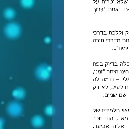
"וכל מי שצריך ליטול וציער עצמו, ודחק את השעה, וחיה חיי צער כדי שלא יטריח על 
הציבור – אינו מת מן הזקנה עד שיפרנס אחרים משלו, ועליו ועל כל-כיוצא-בו נאמר: 'בָּרוּךְ 
 הצביעות והנוכלות והרשעות הגדולות ביותר, הן להיראות כצדיק וללכת בדרכי 
הבצע – וכמה חללים קאפַּח הפיל בשוחה הזו, בחָשבם שאם קאפח התיר ליהנות מדברי תורה 
נו"...
והאומללה בדבריה לעיל אף הוכיחה את עוצמת הנזק של קאפח, שהרי היא נפלה בדיוק בפח 
היקוש של קאפַּח שהצבעתי עליו לעיל, נדמה לה שההיתר של קאפַּח הנוכל הינו היתר "זמני, 
מוגבל, ומושׂכל מאד", כלומר קאפַּח הצליח להפיל אותה בשוחת ההערצה אליו – נדמה לה 
לאומללה שקאפח הוא איש אמת, שהתיר היתר "זמני", אך בפועל כמו שהוּכח לעיל, לא רק 
 שם שמים.
והראיה שהיתרו של קאפח אכן הופך את חציבת התורה למצוה רבה, היא מראשי תלמידיו של 
קאפַּח, ואסביר: כל גדולי תלמידיו של קאפח אוכלין מן התורה, למעט בודדים מאד, והנני נזכר 
עתה אך ורק בשניים שאינם אוכלין מן התורה עד כמה שידוע לי: אורי מלמד ואליהו אביעד. 