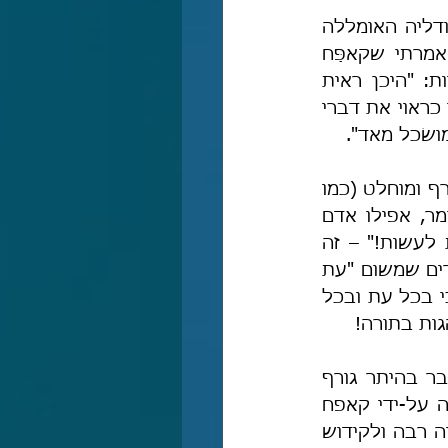
אחל אפוא, את כל מסכת הקללות והנאצות והחרפות והגידופים ששלחה, אודליה האומללה 
סומכת על טענה אחת ויחידה, והיא שטעיתי במאמר שנזכר לעיל במה שאמרתי שקאפַּח 
וערוסי התירו היתר גורף לאכול ולזלול מן התורה, אודליה צווחת בהִתחסדות: "היכן ראית 
היתר גורף?", והיא מוסיפה, ש"כל תלמידיו [של קאפח] כולל הרב ערוסי הבינו כראוי את דברי 
ושׂכל מאד".
ובכן, המשמעות המעשית של היתרו של קאפח "עת לעשות" וכו' היא היתר גורף ומוחלט (כמו 
כן, כל אחד יכול לתלות בו כל עניין אישי או כללי שיעלה על דעתו). כלומר, אפילו אדם 
שמתעצל לעבוד לפרנסתו יכול להתיר לעצמו לאכול מן התורה, שהרי "עת לעשות!" – זה 
הזמן לקדש שם שמים ולהגדיל תורה ולהאדירה. ובמלים אחרות, ברגע שאומרים שמשום "עת 
לעשות לה' הפרו תורתיך" מותר לאכול מן התורה – אין בעצם שום מגבלה, כי בכל עת ובכל 
ות בתורה!
הוי אומר, לא רק שמדובר בהיתר שהופך את חילול השם למצוה רבה, מדובר בהיתר גורף 
שמתחפש להיתר "זמני ומוגבל ומושׂכל מאד" וכדברי האומללה אשר הוּתעתה על-ידי קאפח 
וערוסי הנוכלים – וזו הצביעות הגדולה ביותר, להפוך את חציבת התורה למצוה רבה ולקידוש 