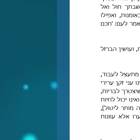
לבריות, ואל ישליך אדם עצמו על הציבור. וכן ציוו חכמים ואמרו: 'עשה שבתך חול ואל 
תצטרך לבריות' [פסחים קיג ע"א]. ואפילו היה חכם ומכובד וְהֶעֱנִי יעסוק באומנות, ואפילו 
באומנות מנֻוולת, ולא יצטרך לבריות. מוטב לפשוט עורות הנבלות בשוק ולא יֹאמר לעם: 'חכם 
"גדולי החכמים – היו מהן חוטבי עצים, ונושאי הקורות, ושואבי המים לַגַּנּוֹת, ועושין הברזל 
 "כל מי שאינו צריך ליטול [דהיינו מי שיש לו כוח לעבוד ולהתפרנס והוא מתעצל לעבוד, 
או שיש לו ממון ועינו צרה בממונו להוציאוֹ לצרכיו, ובמלים אחרות, כל מי שאינו עני זקן ערירי 
וחלש או חולה ומיוסר] ומרמה את העם ונוטל – אינו מת מן הזקנה [אלא] עד שיצטרך לבריות, 
והרי הוא בכלל 'אָרוּר הַגֶּבֶר אֲשֶׁר יִבְטַח בָּאָדָם' [יר' יז, ה]. וכל מי שצריך ליטול ואינו יכול לחיות 
אלא-אם-כן נוטל, כגון זקן או חולה או בעלי-ייסורין [כלומר רק לעניים כאלה מותר ליטול], 
ומגיס דעתו ואינו נוטל – הרי זה שופך דמים ומתחייב בנפשו, ואין לו בצערו אלא עוונות 