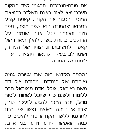
את מורה-הנבוכים. תרגומו לצד המקור 
הערבי יצא לאור בשנת תשל"ב בהוצאת 
המוסד הסגור של הקוקו. קאפח קובע 
במבואו שהמורה הוא ספר מופת, ספר 
חיוני והכרחי לכל אדם שנמנה על 
ההולכים בתורת משה. להלן תיאורו של 
קאפח לחשיבותו ונחיצותו של המורה, 
ושימו לב בעיקר לתיאור תוצאות העדר 
לימודו של המורה:
"הספר הקדוש הזה שבו אצורה גנוזה 
נשמתה של היהדות, מהותה של דת 
משה וישראל, 
שכל אדם מישראל חייב 
ללומדו ולשננו
כדי שיוכל לפחות ל'סור 
מרע',
 ויזכה הזוכה להגיע ל'ועשה טוב', 
שבוודאי הייתה משׂאת נפשו של רבנו 
לתרגמו ללשון הקודש כדי להיטיב עד 
כמה שאפשר ליותר ויותר בני אדם. 