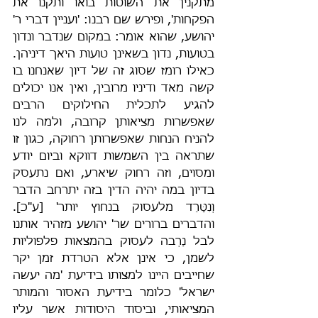
מתקנין את השׁוטות בואו ותקנו את 
הפקחות', ופירש שם רבנו: 'ועניין דברי ר' 
יהושע, שהוא אומר: במקום שנדבר ונדון 
בטועות, נדון בשאינן טועות היאך דיניהן. 
כאילו רומז שסוג זה של דיון שאנחנו בו 
קשה מאד ודיניו מרובין, ואין אנו יכולים 
להגיע לתכלית החילוקים הרבים 
שאפשרות מציאותן קרובה, ולמה לנו 
להניח הנחות שאפשרותן רחוקה, כגון זו 
שתראה בין השמשות דווקא וביום יודע 
ומסוים, וזה רחוק שיארע, ואם נתעסק 
בדיון במה יהיה הדין בזה יתרחב הדבר 
וְנִטָּרֵד מלעסוק בנחוץ יותר' [ע"כ]. 
והדברים ברורים שר' יהושע מזהיר אותנו 
לבל נַרְבה לעסוק בהמצאות פלפוליות 
לשמן, כי אינן אלא הטרדת זמן יקר 
שחייבים היינו למצותו בידיעת 'מה יעשה 
ישראל' כלומר בידיעת האסור והמותר 
המציאותי, וביסוד היסודות אשר עליו 