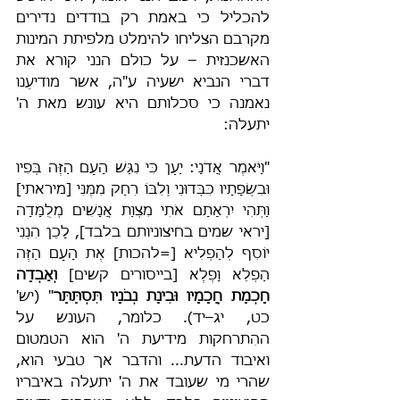
להכליל כי באמת רק בודדים נדירים 
מקרבם הצליחו להימלט מלפיתת המינות 
האשכנזית – על כולם הנני קורא את 
דברי הנביא ישעיה ע"ה, אשר מודיעֵנו 
נאמנה כי סכלותם היא עונש מאת ה' 
יתעלה:
"וַיֹּאמֶר אֲדֹנָי: יַעַן כִּי נִגַּשׁ הָעָם הַזֶּה בְּפִיו 
וּבִשְׂפָתָיו כִּבְּדוּנִי וְלִבּוֹ רִחַק מִמֶּנִּי [מיראתי] 
וַתְּהִי יִרְאָתָם אֹתִי מִצְוַת אֲנָשִׁים מְלֻמָּדָה 
[יראי שמים בחיצוניותם בלבד], לָכֵן הִנְנִי 
יוֹסִף לְהַפְלִיא [=להכות] אֶת הָעָם הַזֶּה 
הַפְלֵא וָפֶלֶא [בייסורים קשים] 
וְאָבְדָה 
חָכְמַת חֲכָמָיו וּבִינַת נְבֹנָיו תִּסְתַּתָּר
" (יש' 
כט, יג–יד). כלומר, העונש על 
ההִתרחקות מידיעת ה' הוא הטמטום 
ואיבוד הדעת... והדבר אך טבעי הוא, 
שהרי מי שעובד את ה' יתעלה באיבריו 