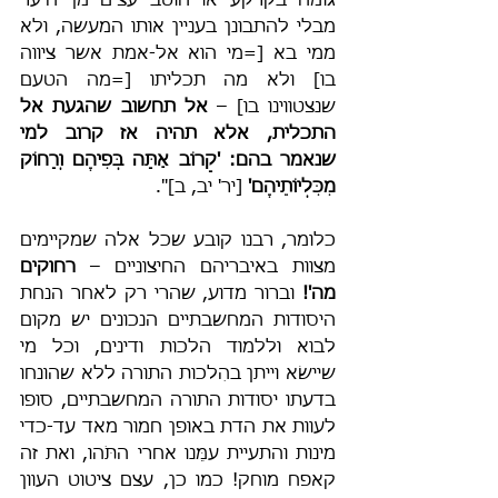
גומה בקרקע או חוטב עצים מן היער 
מבלי להתבונן בעניין אותו המעשה, ולא 
ממי בא [=מי הוא אל-אמת אשר ציווה 
בו] ולא מה תכליתו [=מה הטעם 
שנצטווינו בו] – 
אל תחשוב שהגעת אל 
התכלית, אלא תהיה אז קרוב למי 
שנאמר בהם: 'קָרוֹב אַתָּה בְּפִיהֶם וְרָחוֹק 
מִכִּלְיוֹתֵיהֶם'
 [יר' יב, ב]".
כלומר, רבנו קובע שכל אלה שמקיימים 
מצוות באיבריהם החיצוניים – 
רחוקים 
מה'!
 וברור מדוע, שהרי רק לאחר הנחת 
היסודות המחשבתיים הנכונים יש מקום 
לבוא וללמוד הלכות ודינים, וכל מי 
שיישׂא וייתן בהִלכות התורה ללא שהונחו 
בדעתו יסודות התורה המחשבתיים, סופו 
לעוות את הדת באופן חמור מאד עד-כדי 
מינות והתעיית עמֵּנו אחרי התֹּהו, ואת זה 
קאפח מוחק! כמו כן, עצם ציטוט העוון 