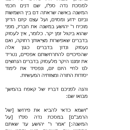
למסכת נדה ספ"ו, שם דנים חכמי 
המשנה באשה שראתה דם בין השמשות 
וביום ידוע ומסוים, ועל עצם קיום הדיון 
מוכיח ר' יהושע במשנה את חבריו, מפני 
שהוא ביטול זמן יקר. כלומר, אין לעסוק 
בדברים שאפשרות מציאותן רחוקה, ואם 
נעסוק ונדון בדברים כגון אלה 
שהסיכויים להתרחשותם אפסיים, נטריד 
את זמננו היקר מלעסוק בדברים הנחוצים 
לנו לחיי היום יום, ונפסיד את לימוד 
יסודות התורה ומצוותיה המעשיות.
והנה לפניכם דבריו של קאפח בהמשך 
מבואו שם:
"ושמא כדאי להביא את פירושו [של 
הרמב"ם] במסכת נדה ספ"ו [על 
המשנה:] 'אמר ר' יהושע עד שאתם 