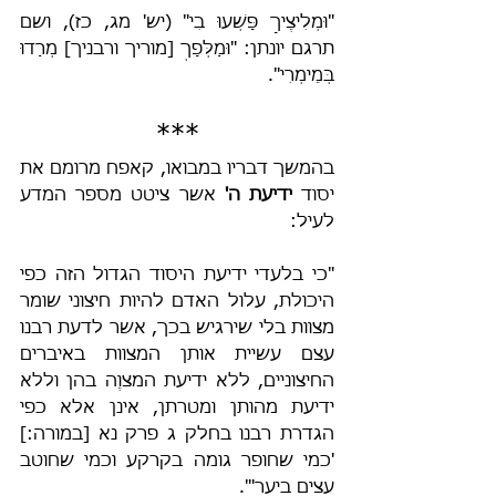
"וּמְלִיצֶיךָ פָּשְׁעוּ בִי" (יש' מג, כז), ושם 
תרגם יונתן: "וּמַלְּפָךְ [מוריך ורבניך] מְרַדוּ 
בְּמֵימְרִי".
***
בהמשך דבריו במבואו, קאפח מרומם את 
יסוד 
ידיעת ה'
 אשר ציטט מספר המדע 
לעיל:
"כי בלעדי ידיעת היסוד הגדול הזה כפי 
היכולת, עלול האדם להיות חיצוני שומר 
מצוות בלי שירגיש בכך, אשר לדעת רבנו 
עצם עשיית אותן המצוות באיברים 
החיצוניים, ללא ידיעת המצוֶה בהן וללא 
ידיעת מהותן ומטרתן, אינן אלא כפי 
הגדרת רבנו בחלק ג פרק נא [במורה:] 
'כמי שחופר גומה בקרקע וכמי שחוטב 
עצים ביער'".