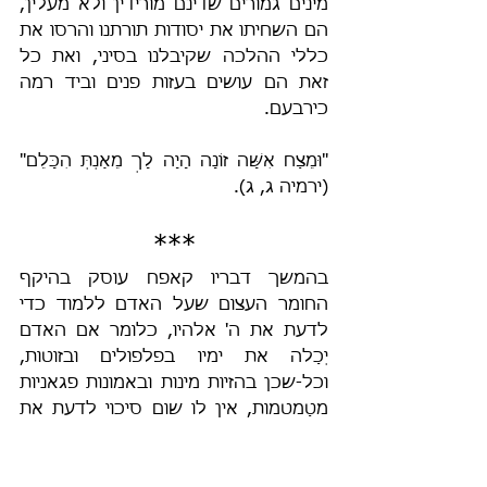
מינים גמורים שדינם מורידין ולא מעלין, 
הם השחיתו את יסודות תורתנו והרסו את 
כללי ההלכה שקיבלנו בסיני, ואת כל 
זאת הם עושים בעזות פנים וביד רמה 
כירבעם.
"וּמֵצַח אִשָּׁה זוֹנָה הָיָה לָךְ מֵאַנְתְּ הִכָּלֵם" 
(ירמיה ג, ג).
***
בהמשך דבריו קאפח עוסק בהיקף 
החומר העצום שעל האדם ללמוד כדי 
לדעת את ה' אלהיו, כלומר אם האדם 
יְכַלה את ימיו בפלפולים ובזוטות, 
וכל-שכן בהזיות מינות ובאמונות פגאניות 
מטַמטמות, אין לו שום סיכוי לדעת את 
בוראו. ברם, קאפח שוב מתעתע כי לא זו 
הבעיה של יושבי הישיבות, הם השליכו 