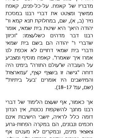
מדבריו של קאפח. על-כל-פנים, קאפח 
ממשיך ומצטט את דברי רבנו במסכת 
נזיר (ב, א), שם, במחלוקת תנא קמא ור' 
יהודה היאך היא שיטת בית שמאי, אומר 
רבנו דבר מדהים כשלעצמו: "וכיוון 
שדברי ר' יהודה הם בשם בית שמאי 
ודברי בית שמאי דחויים לא אכפת לנו 
אמרו איך שאמרו". קאפח מוסיף ומצביע 
על העובדה ש"עולם התורה" בימינו היה 
דוחה "גישה זו בשצף קצף, 'עמארצות' 
והמיושבים היו אומרים 'בעל ביתיות'" 
(שם, עמ' 17–18).
אך כאמור, אף שעצם הלימוד של דברי 
רבנו מחנך להשקפות נכונות, אין הנדון 
דומה כלל לראיה, יושבי הישיבות אינם 
חכמים ונבונים, הם במקרה הפחות-גרוע 
צאצאי מינים, ובמקרים לא מעטים אף 