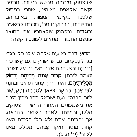
שבפסוק מירמיה מבטא ביקורת חריפה 
וקשה שקאפח משמיט, שהרי בפסוק 
שלפניו מקיימי המצוות באיבריהם 
החיצוניים, הרחוקים מה', נזכרים כרשעים 
ובוגדים, ובפסוק שלאחריו אף מתואר 
עונשם החמור המתאים לעוונם הקשה:
"מַדּוּעַ דֶּרֶךְ רְשָׁעִים צָלֵחָה שָׁלוּ כָּל בֹּגְדֵי 
בָגֶד? נְטַעְתָּם גַּם שֹׁרָשׁוּ יֵלְכוּ גַּם עָשׂוּ פֶרִי 
[ריבויָם והצלחתם אינם מעידים על יושרם 
וטוהר ליבם] 
קָרוֹב אַתָּה בְּפִיהֶם וְרָחוֹק 
מִכִּלְיוֹתֵיהֶם.
 וְאַתָּה יְיָ יְדַעְתָּנִי תִּרְאֵנִי וּבָחַנְתָּ 
לִבִּי אִתָּךְ הַתִּקֵם כְּצֹאן לְטִבְחָה וְהַקְדִּשֵׁם 
לְיוֹם הֲרֵגָה". ועם-ישראל כבר מבין היטב 
את משמעותם המחרידה של הפסוקים 
הללו, ובמיוחד לאחר השואה הנוראה, 
אך "הִכִּיתָה אֹתָם וְלֹא חָלוּ כִּלִּיתָם מֵאֲנוּ 
קַחַת מוּסָר חִזְּקוּ פְנֵיהֶם מִסֶּלַע מֵאֲנוּ 
לָשׁוּב" (יר' ה, ג).