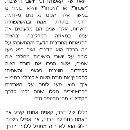
הזאת של קאפח?! וכי יושבי הישיבות 
"שכחו"? או "הזניחו"? והלא כומריהם 
במשך אלף שנים נלחמים מלחמת 
חורמה בתורת האמת ובהשקפותיה 
הישרות, אלף שנים הם מלעיטים את 
עמֵּנו במאגיה המרקיבה ובהזיות 
הפגאניות מחריבות הדעת והמחשבה! על 
מה בכלל הוא מדבר? ואיך הוא מעז 
לומר על יושבי הישיבות מחללי שם 
שמים, אשר הפכו את תורת משה 
לקורדום חוצבים פגאני, והשחיתו 
לחלוטין את תורת משה שקיבלנו בסיני – 
איך הוא מעז לומר על הארורים 
הפרו-נוצרים הללו שהם "פנו לדרך 
הקודש"? מהי החנופה הזו?
כללו של דבר, קאפח אמנם קובע את 
האמת בתחילת דבריו, אך אפילו בשנות 
ה-60 הוא לא היה מסוגל ללכת בדרך 