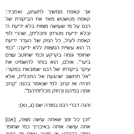
אך קאפח ממשיך לתעתע, ואסביר: 
קאפח מטשטש מאד את הביקורת של 
רבנו על מי שעושה מצוות בלא ידיעת ה' 
ובלא ידיעת מטרתן ותכליתן, שהרי לפי 
קאפח לעיל, כל הנזק של העדר ידיעת 
ה' הוא עשיית המצוות ללא ידיעה: "כמי 
שחופר גומה בקרקע וכמי שחוטב עצים 
ביער". אולם, הוא בוחר להשמיט את 
עיקר ביקורתו של רבנו שמובאת במקור: 
"אל תחשוב שהגעת אל התכלית, אלא 
תהיה אז קרוב למי שנאמר בהם: 'קָרוֹב 
אַתָּה בְּפִיהֶם וְרָחוֹק מִכִּלְיוֹתֵיהֶם'".
והנה דברי רבנו במורה שם (ג, נא):
"וכן כל זמן שאתה עושה מצוה, [אם] 
אתה עושה אותה באיבריך כמי שחופר 