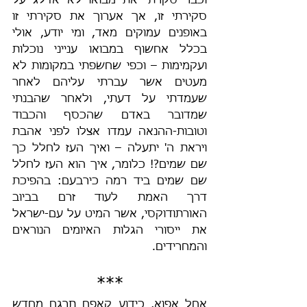
וכבר סקרתי את מבואו לא אדלג על 
סקירתי זו, אך אערוך את סקירתי זו 
באופנים עמוקים מאד, ומי יודע, אולי 
בכלל אחשוף במבואו ענייני נוכלות 
ועקמימות – וכפי שחשׂפתי במקומות לא 
מעטים אשר עברתי עליהם לאחר 
שעמדתי על דעתי, ולאחר שהבנתי 
שמדובר באדם שהכסף והכבוד 
וטובות-ההנאה עמדו אצלו לפני אהבת 
ויראת ה' יתעלה – ואיך העז לחלל כך 
שם שמים?! כלומר, איך הוא העז לחלל 
שם שמים ביד רמה כירבעם: בהפיכת 
דרך האמת לעוד זרם בביוב 
האורתודוקסי, אשר המיט על עם-ישראל 
את ייסורי הגלות האיומים הנוראים 
והמחרידים.
***
אחל אפוא, כידוע קאפח תרגם מחדש 