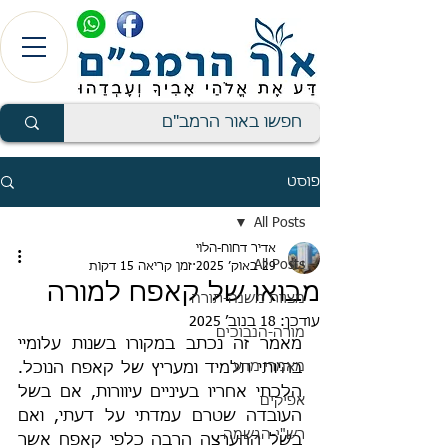
פוסט
All Posts
אדיר דחוח-הלוי
All Posts
29 באוק׳ 2025
זמן קריאה 15 דקות
מבואו של קאפח למורה
מצוות משנה-תורה
עודכן:
18 בנוב׳ 2025
מורה-הנבוכים
מאמר זה נכתב במקורו בשנות עלומיי 
מאמרי מדע
בהיותי תלמיד ומעריץ של קאפח הנוכל. 
הלכתי אחריו בעיניים עיוורות, אם בשל 
אפיקים
העובדה שטרם עמדתי על דעתי, ואם 
רש"י-הגשמה
בשל ההערצה הרבה כלפי קאפח אשר 