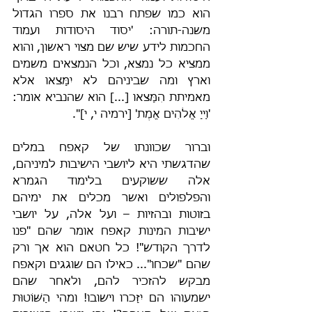
הוא כמו שפתח רבנו את ספרו הגדול 
משנה-תורה: 'יסוד היסודות ועמוד 
החכמות לידע שיש שם מצוי ראשון, והוא 
ממציא כל נמצא, וכל הנמצאים משמים 
וארץ ומה שביניהם לא יִמָּצאו אלא 
מאמיתת הִמָּצאו [...] הוא שהנביא אומר: 
'וַייָ אֱלֹהִים אֱמֶת' [ירמיה י, י]".
וברור שכוונתו של קאפח במלים 
שהדגשתי היא ליושבי הישיבות למיניהם, 
אלה ששוקעים בלימוד הגמרא 
והפלפולים ואשר מכלים את ימיהם 
בזוטות ובהזיות – ועל אלה, על יושבי 
ישיבות המינות קאפח אומר שהם "פנו 
לדרך הקודש"! כל חטאם הוא אך ורק 
שהם "שכחו"... כאילו הם שוגגים וקאפח 
מבקש להזכיר להם, ולאחר שהם 
ישמעוהו הם יִזָּכרו וישובו! ומהי הַשּׁוֹטוּת 