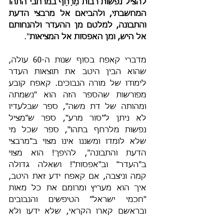
להציל נפשות רבות מֵרַחֵף במרחבי התהו 
המחשבתי, ולהביאם אל מרבצי הדעת 
והתבונה, למלטם מן ההעדר ולהנחותם 
אל היש, ומן האפסות אל המציאות
".
מדברי קאפח בסוף שנות ה-60 עולה, 
שהוא הבין היטב את תוצאות העדר 
לימודו של מורה הנבוכים. קאפח קובע 
מפורשות שהספר הזה הוא "נשמתה 
ומהותה של דת משה", ספר שבלעדיו 
לא ניתן ל"סור מרע", ספר ש"מציל 
נפשות מלרחף בתהו", ספר שכל מי 
שלא לומדו ומשננו אינו מצוי ב"מרבצי 
הדעת והתבונה", להיפך! הוא מצוי 
ב"העדר" וב"אפסות"! ושאלה גדולה 
קמה וניצבה, אם קאפח ידע זאת היטב, 
איך הוא מעריץ ומרומם את כל מאות 
"חכמי ישראל" הטיפשים והנבובים 
ובראשם קארו הקראי, שלא ידעו ולא 