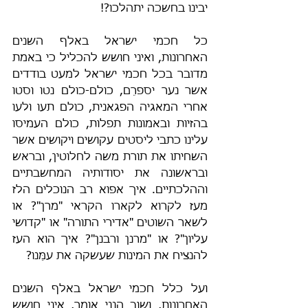
יבינו בחשכה יתהלכו?!
כל חכמי ישראל באלף השנים 
האחרונות, ואיני חושש להכליל כי באמת 
מדובר בכל חכמי ישראל למעט בודדים 
אשר נער יספרֵם, כולם-כולם נטו וסטו 
אחרי המאגיה הפגאנית, כולם תעו ולעו 
בהזיות ובאמונות תפלות, כולם העמיסו 
עלינו כתבי ליסטים עקושים ויקושים אשר 
השחיתו את תורת משה לחלוטין, ובראש 
ובראשונה את יסודותיה המחשבתיים 
וההלכתיים. איך אפוא רב הנוכלים הלז 
מעז לקרוא לקארו הקראי "מרן"? או 
לשאר השוטים "אדירי התורה" או "קדושי 
עליון"? או "מרנן ורבנן"? איך הוא העז 
להנציח את המינות שעשקה את עמֵּנו?
ועל כלל חכמי ישראל באלף השנים 
האחרונות, ושוב הנני אומר, איני חושש 