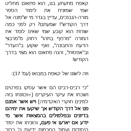
קאפח מתעתע בנו, הוא פתאום מחליט 
שמי שמזניח את לימוד הספר 
מורה-הנבוכים, עדיין בגדר מי ש"פונה אל 
דרך הקודש"! שמעתם? רק לפני כמה 
שורות הוא קובע שמי שאינו לומד את 
המורה "מרחֵף בַּתֹּהוּ" רחוק מ"מרבצי 
הדעת והתבונה", ואף שקוע ב"העדר" 
וב"אפסות", והנה פתאום הוא מצוי בדרך 
הקודש!
וזה לשונו של קאפח במבואו (עמ' 17):
"כי רבים-רבים הם אשר עסקו בפרטים 
ושכחו את עיקר העיקרים [=וכוונתו בזה 
למינים חוקרי האקדמיה] 
ויש אשר אמנם 
פנו אל דרך הקודש אך שיקעו את ימיהם 
בדיונים ובפלפולים בהמצאות אשר מי 
יודע אם יארעו אי פעם,
 והזניחו את יסוד 
היסודות ועמוד החכמות ידיעת ה' ברוך 