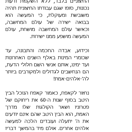
החיצוניים בלבד, ללא השקפות ודעות 
נכונות, סופו שגם עבודתו החיצונית תהיה 
משובשת ומעוקלת, כי המעשה הוא 
בבואה ישירה של עולם המחשבה, 
וכאשר עולם המחשבה מושחת, עולם 
המעשה מושפע ממנו ישירות.
וכידוע, אבדה החכמה והתבונה, עד 
שכומרי המינות באלף השנים האחרונות 
ועד ימינו, אותם אנשי השֵּׁם חלולי הדעת, 
הם הנחשבים לגדולים ולמקורבים ביותר 
לה'-אלהים-אמת!
נחזור לקאפח, כאמור קאפח הנוכל הבין 
היטב בסוף שנות ה-60 את ריחוקם של 
פטרוניו ושאר הקולגות שלו מדרך 
האמת, הוא הבין היטב שהם אינם יודעים 
את ה' יתעלה ועובדים הלכה למעשה 
אלהים אחרים. אולם מיד בהמשך דבריו 