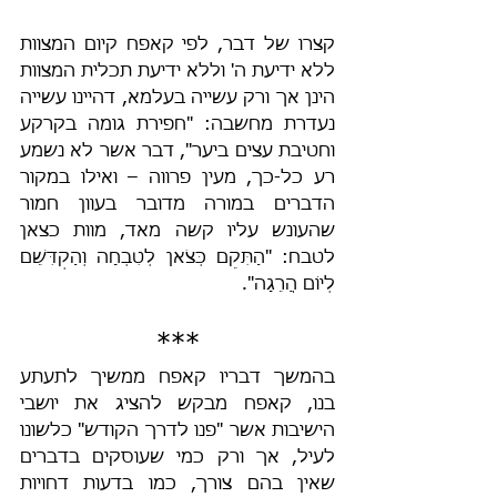
קצרו של דבר, לפי קאפח קיום המצוות 
ללא ידיעת ה' וללא ידיעת תכלית המצוות 
הינן אך ורק עשייה בעלמא, דהיינו עשייה 
נעדרת מחשבה: "חפירת גומה בקרקע 
וחטיבת עצים ביער", דבר אשר לא נשמע 
רע כל-כך, מעין פרווה – ואילו במקור 
הדברים במורה מדובר בעוון חמור 
שהעונש עליו קשה מאד, מוות כצאן 
לטבח: "הַתִּקֵם כְּצֹאן לְטִבְחָה וְהַקְדִּשֵׁם 
לְיוֹם הֲרֵגָה".
***
בהמשך דבריו קאפח ממשיך לתעתע 
בנו, קאפח מבקש להציג את יושבי 
הישיבות אשר "פנו לדרך הקודש" כלשונו 
לעיל, אך ורק כמי שעוסקים בדברים 
שאין בהם צורך, כמו בדעות דחויות 