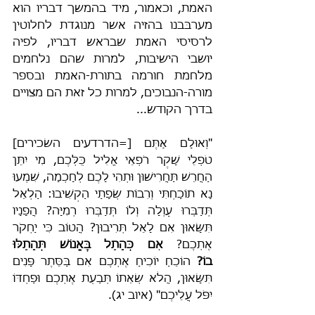
האמת, וכאמור, מיד בהמשך דבריו הוא 
מערבּבנו בהזיה אשר מנוגדת לחלוטין 
לרסיסי האמת שבראש דבריו, לפיה 
יושבי הישיבות, למרות שהם נלחמים 
מלחמת חורמה בתורת-האמת ובספר 
מורה-הנבוכים, למרות כל זאת הם מצויים 
בדרך הקודש...
"וְאוּלָם אַתֶּם [=הדרדעים השׂכירים] 
טֹפְלֵי שָׁקֶר רֹפְאֵי אֱלִיל כֻּלְּכֶם, מִי יִתֵּן 
הַחֲרֵשׁ תַּחֲרִישׁוּן וּתְהִי לָכֶם לְחָכְמָה, שִׁמְעוּ 
נָא תוֹכַחְתִּי וְרִבוֹת שְׂפָתַי הַקְשִׁיבוּ: הַלְאֵל 
תְּדַבְּרוּ עַוְלָה וְלוֹ תְּדַבְּרוּ רְמִיָּה? הֲפָנָיו 
תִּשָּׂאוּן אִם לָאֵל תְּרִיבוּן? הֲטוֹב כִּי יַחְקֹר 
אֶתְכֶם? 
אִם כְּהָתֵל בֶּאֱנוֹשׁ תְּהָתֵלּוּ 
בוֹ?
 הוֹכֵחַ יוֹכִיחַ אֶתְכֶם אִם בַּסֵּתֶר פָּנִים 
תִּשָּׂאוּן, הֲלֹא שְׂאֵתוֹ תְּבַעֵת אֶתְכֶם וּפַחְדּוֹ 
יִפֹּל עֲלֵיכֶם" (איוב יג).