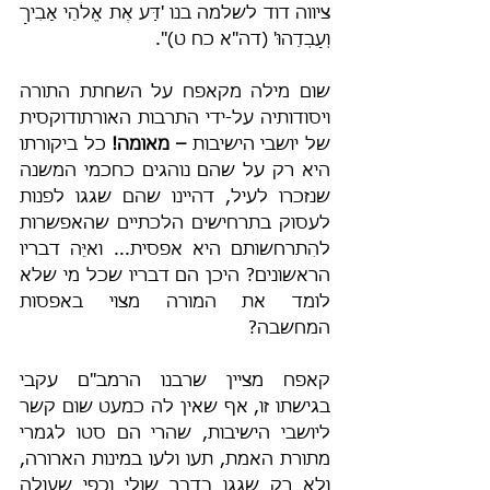
ציווה דוד לשלמה בנו 'דַּע אֶת אֱלֹהֵי אָבִיךָ 
וְעָבְדֵהוּ' (דה"א כח ט)".
שום מילה מקאפח על השחתת התורה 
ויסודותיה על-ידי התרבות האורתודוקסית 
של יושבי הישיבות 
– מאומה!
 כל ביקורתו 
היא רק על שהם נוהגים כחכמי המשנה 
שנזכרו לעיל, דהיינו שהם שגגו לפנות 
לעסוק בתרחישים הלכתיים שהאפשרות 
להִתרחשותם היא אפסית... ואיֵּה דבריו 
הראשונים? היכן הם דבריו שכל מי שלא 
לומד את המורה מצוי באפסות 
המחשבה?
קאפח מציין שרבנו הרמב"ם עקבי 
בגישתו זו, אף שאין לה כמעט שום קשר 
ליושבי הישיבות, שהרי הם סטו לגמרי 
מתורת האמת, תעו ולעו במינות הארורה, 
ולא רק שגגו בדבר שולי וכפי שעולה 