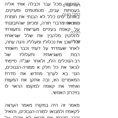
הקיפתני מכל עבר וכבלה אותי אליה 
רש"י-שדים
בעבותות עבים, מטמטמים ומעיקים. 
כתבי הגנה
באותם ימים כלל לא הבנתי את חומרת 
ההנאה מדברי תורה, ומכיוון שהתבוננתי 
כבוד תורה
על קאפח בעיניים מעריצות נתעוורתי 
הלכה
לחלוטין מלהבין את שלל שגיאותיו 
קבלה
וכל-שכן את נכלוליו ומעלליו. והנה עתה, 
לאחר שעמדתי על דעתי וכבר חשׂפתי 
רבות משגיאותיו ותעלוליו של 
רב-הנוכלים הלז, ולאחר שב"ה סיימתי 
לבאר את כל חלק א ממורה-הנבוכים, 
הנני בא לערוך מחדש את סדרת 
המאמרים הזו, ובה אתקן את המעֻוות 
ואחזיר את קאפח למקומו הראוי לו 
בזיכרון האנושי.
מאמר זה היה במקורו מאמר הערצה 
לקאפח ולמבואו למורה-הנבוכים, והואיל 