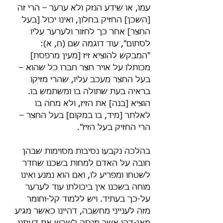
עמו, או שידע הנזק ולא ערער – הרי זה 
[השכן] החזיק בחלון, ואינו יכול [בעל 
החצר] אחר כך לחזור ולערער עליו 
לסתום", עוד דוגמה שם (ח, א): 
"המבקש להוציא זיז [מעין מרפסת] 
מכותלו על אויר חצר חברו כל שהוא – 
בעל החצר מעכב עליו, שהרי מזיקו 
בראיה בעת שתולה בו ומשתמש בו. 
הוציא [בנה] את הזיז, ולא מחה בו 
לאלתר [מיד, בו במקום] בעל החצר – 
הרי החזיק בעל הזיז". 
בהלכה נקבעו נסיבות מסוימות שבהן 
חובה על האדם למחות בשכנו שחדר 
לשטחו ומפריע לו, ואם הוא נמנע ואינו 
מוחה בשכנו אין ביכולתו עוד לערער 
על-כך בעתיד. ויש ללמוד קל-וחומר 
מזה לענייני מחשבה, דהיינו כאשר מגיע 