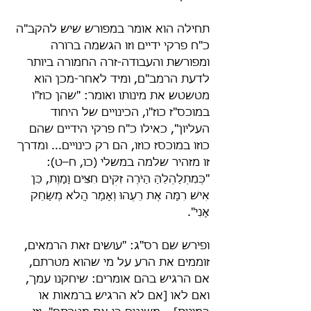
תחילה הוא אומר במפורש שיש להקב"ה 
כ"ח פרקי ידיים וזו הגשמה ברורה 
ומפורשת והעבודה-זרה החמורה ביותר 
לדעת הרמב"ם, ומיד לאחר-מכן הוא 
מטשטש את מינותו ואומר: "שהן כוז"ו 
במוכס"ז כוז"ו, הכינויים של היחוד 
העליון", כאילו כ"ח פרקי הידיים שהם 
כוזו במוכסז כוזו, הם רק כינויים... ומדרך 
זו מזהיר שלמה במשלי (כו, ח–ט): 
"כְּמִתְלַהְלֵהַּ הַיֹּרֶה זִקִּים חִצִּים וָמָוֶת, כֵּן 
אִישׁ רִמָּה אֶת רֵעֵהוּ וְאָמַר הֲ‍לֹא מְשַׂחֵק 
אָנִי".
ופירש שם רס"ג: "עושים זאת הרמאים, 
זוממים את הרע על מי שהוא מטרתם, 
אם הרגיש בהם אומרים: שיחקנו עמך, 
ואם לאו [אם לא הרגיש ברמאות או 