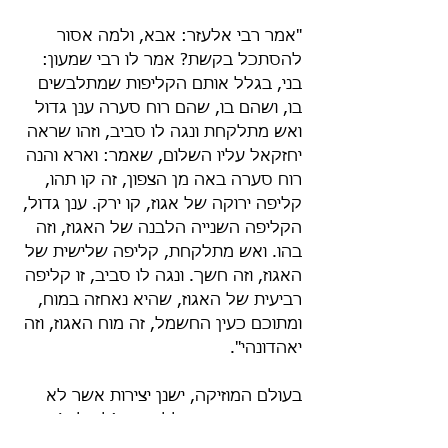
"אמר רבי אלעזר: אבא, ולמה אסור 
להסתכל בקשת? אמר לו רבי שמעון: 
בני, בגלל אותם הקליפות שמתלבשים 
בו, ושהם בו, שהם רוח סערה ענן גדול 
ואש מתלקחת ונגה לו סביב, וזהו שראה 
יחזקאל עליו השלום, שאמר: וארא והנה 
רוח סערה באה מן הצפון, זה קו תהו, 
קליפה ירוקה של אגוז, קו ירק. ענן גדול, 
הקליפה השנייה הלבנה של האגוז, וזה 
בהו. ואש מתלקחת, קליפה שלישית של 
האגוז, וזה חשך. ונגה לו סביב, זו קליפה 
רביעית של האגוז, שהיא נאחזה במוח, 
ומתוכם כעין החשמל, זה מוח האגוז, וזה 
יאהדונהי".
בעולם המוזיקה, ישנן יצירות אשר לא 
מייחסות חשיבות לליריקה (למילים) 
אלא להפקה ולאקורדים, לזמר, וליכולת 