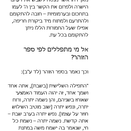
מאן-דהו אשר מנסה לשבש את דעתנו 
הישרה ולפרום את הקשר בין ה' לעמו 
בתחכום ובערמומיות – חובה להתקומם 
ולהתרעם ולמתוח מיד ביקורת חריפה, 
אפילו שעל החמורות הללו ניתן 
להתקומם בכל עת.
אל מי מתפללים לפי ספר 
הזוהר?
וכך נאמר בספר הזוהר (לד ע"ב):
"התפילה השלישית [בשבת], אתה אחד 
ושמך אחד, זה יהוה העמוד האמצעי 
שאוחז בשניהם, והן נשמה יתרה, ורוח 
יתרה, ונפש יתרה [שוב מוטיב השילוש 
חוזר על עצמו]. נפש יתרה בערב שבת – 
אתה קדשת. נשמה יתרה – נשמת כל 
חי, שנאמר בה ישמח משה במתנת 