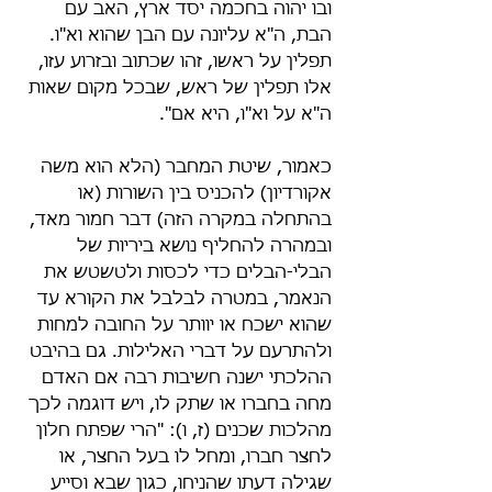
ובו יהוה בחכמה יסד ארץ, האב עם 
הבת, ה"א עליונה עם הבן שהוא וא"ו. 
תפלין על ראשו, זהו שכתוב ובזרוע עזו, 
אלו תפלין של ראש, שבכל מקום שאות 
ה"א על וא"ו, היא אם".
כאמור, שיטת המחבר (הלא הוא משה 
אקורדיון) להכניס בין השורות (או 
בהתחלה במקרה הזה) דבר חמור מאד, 
ובמהרה להחליף נושא ביריות של 
הבלי-הבלים כדי לכסות ולטשטש את 
הנאמר, במטרה לבלבל את הקורא עד 
שהוא ישכח או יוותר על החובה למחות 
ולהתרעם על דברי האלילות. גם בהיבט 
ההלכתי ישנה חשיבות רבה אם האדם 
מחה בחברו או שתק לו, ויש דוגמה לכך 
מהלכות שכנים (ז, ו): "הרי שפתח חלון 
לחצר חברו, ומחל לו בעל החצר, או 
שגילה דעתו שהניחו, כגון שבא וסייע 