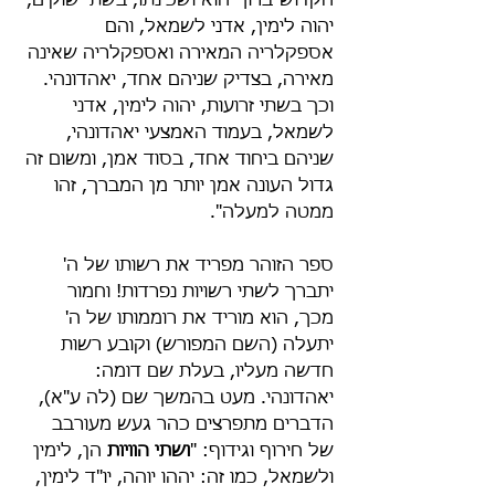
הקדוש-ברוך-הוא ושכינתו, בשתי שוקים, 
יהוה לימין, אדני לשמאל, והם 
אספקלריה המאירה ואספקלריה שאינה 
מאירה, בצדיק שניהם אחד, יאהדונהי. 
וכך בשתי זרועות, יהוה לימין, אדני 
לשמאל, בעמוד האמצעי יאהדונהי, 
שניהם ביחוד אחד, בסוד אמן, ומשום זה 
גדול העונה אמן יותר מן המברך, זהו 
ממטה למעלה".
ספר הזוהר מפריד את רשותו של ה' 
יתברך לשתי רשויות נפרדות! וחמור 
מכך, הוא מוריד את רוממותו של ה' 
יתעלה (השם המפורש) וקובע רשות 
חדשה מעליו, בעלת שם דומה: 
יאהדונהי. מעט בהמשך שם (לה ע"א), 
הדברים מתפרצים כהר געש מעורבב 
של חירוף וגידוף: "
ושתי הוויות
 הן, לימין 
ולשמאל, כמו זה: יההו יוהה, יו"ד לימין, 