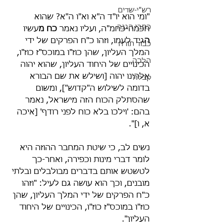
רש"י-שדים
"ומי הוא יו"ד ה"א וא"ו ה"א? שהוא 
כתבי הגנה
חכמה-כחמ"ה, ועליו נאמר 
כח
מ
עשיו 
ה
גיד לעמו, וזהו כ"ח הפרקים של ידי 
כבוד תורה
המלך העליון, שהן כוז"ו במוכס"ז כוז"ו, 
הלכה
הכינויים של היחוד העליון, שהוא יהוה 
אלהינו יהוה [ושילש את שם הבורא 
קבלה
בדומה לשילוש ה"קדוש"], ומשום 
שהסתלק הכוח הזה מישראל, נאמר 
בהם: 'וילכו בלא כוח לפני רודף' [איכה 
א, ו]".
נשים לב, כי שיטת המחבר ההוזה היא 
לומר דברי מינות וכפירה, ואחר-כך 
לטשטש אותם בדברים מבולבלים ובלתי 
מובנים, וכך הוא עושה גם לעיל: "וזהו 
כ"ח הפרקים של ידי המלך העליון, שהן 
כוז"ו במוכס"ז כוז"ו, הכינויים של היחוד 
העליון".