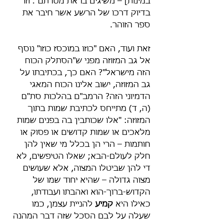
במינות] – משיגים בו את מטרתם". וזו 
בדיוק דרכו של הרשע אשר חיבר את 
ספר הזוהר. 
זאת ועוד, האם "כוזו במוכסז כוזו" נוסף 
אל גב המזוזה מפני ש"הסתלק הכוח 
הזה מישראל"? האם כך, בכתיבתו על 
גב המזוזה, ישוב אלינו הכוח המאגי 
הדמיוני הזה? הרמב"ם בהלכות סת"ם 
(ה, ד) מתייחס לכתיבת שמות בתוך 
המזוזה: "אלו שכותבין בה בפנים שמות 
מלאכים או שמות קדושים או פסוק או 
חותמות – הרי הן בכלל מי שאין להן 
חלק לעולם-הבא; שאלו הטיפשים, לא 
די להן שביטלו המצוה, אלא שעושים 
מצוה גדולה – שהיא יחוד שמו של 
הקדוש-ברוך-הוא ואהבתו ועבודתו, 
כאילו היא 
קמיע
 להניית עצמן, כמו 
שעלה על לבם הסכל שזה דבר המהנה 