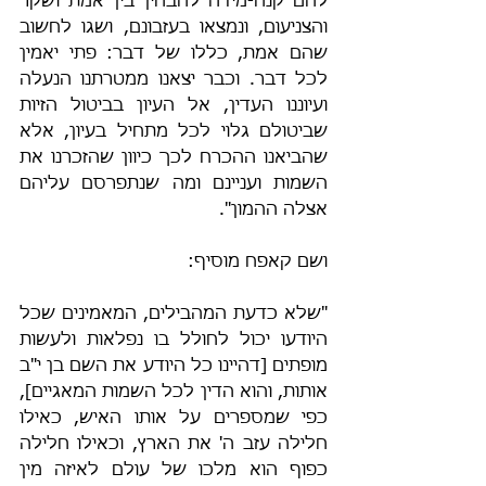
להם קנה-מידה להבחין בין אמת ושקר 
והצניעום, ונמצאו בעזבונם, ושגו לחשוב 
שהם אמת, כללו של דבר: פתי יאמין 
לכל דבר. וכבר יצאנו ממטרתנו הנעלה 
ועיוננו העדין, אל העיון בביטול הזיות 
שביטולם גלוי לכל מתחיל בעיון, אלא 
שהביאנו ההכרח לכך כיוון שהזכרנו את 
השמות ועניינם ומה שנתפרסם עליהם 
אצלה ההמון".
ושם קאפח מוסיף:
"שלא כדעת המהבילים, המאמינים שכל 
היודעו יכול לחולל בו נפלאות ולעשות 
מופתים [דהיינו כל היודע את השם בן י"ב 
אותות, והוא הדין לכל השמות המאגיים], 
כפי שמספרים על אותו האיש, כאילו 
חלילה עזב ה' את הארץ, וכאילו חלילה 
כפוף הוא מלכו של עולם לאיזה מין 