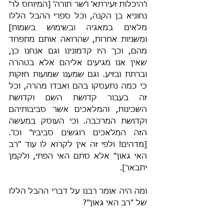
ו'היכלות זעירתא' ו'שר תורה' [המיוחס לר' 
נחוניא בן הקנה, וכל ספרי ההבל הללו 
מלאים במאגיה ובשימוש בשמות] 
ומשניות אחרות, שהרואה אותם מתפחד 
מהם, וכך היו קדמונינו וגם אנחנו כן, 
שאין אנו מגיעים אליהם אלא בטהרה 
וברתת ובזיע. וגם שמענו שמועות חזקות 
כי כמה נתעסקו בהם ואבדו מהרה, וכל 
זה בעבור קדושת השם וקדושת 
השכינות, והמלאכים אשר סביבותיהם 
וקדושת המרכבה. וכי העוסק במעשה 
הזה המלאכים רוגשים סביביו" וכו'. 
[מדהים! ולפי זה אין לקרוא לו עוד "רב 
האי גאון" אלא סתם האי הפתי, ולקמן 
יתבאר].
ומה היה אומר רבנו על דברי ההבל הללו 
של "רב האי גאון"?