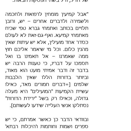
של חז"ל, וז"ל בשתי הפסקות הבאות:
"אבל קמיעין מומחין לרפואות ולחכמה 
ולשמירה ולדברים אחרים – יש, ורובן 
תלויים בכותב ואתמחי גברא טפי שכיח 
מאתמחי קמיעא. ואף-גם-זאת לא לעולם 
כסדר אחד מועילין, אלא יש עיתות שאין 
מהנין כלום. וכל מי שיאמר אליכם חוץ 
ממה שאמרנו – אל תאמינו בו ואל 
תסמכו על דבריו, כי טענות הרבה יש 
בדבר זה ודבר אמיתי מועט הוא מאוד, 
וביותר בדורות הללו שאין הלבבות 
שלמים [=דברים חמורים מאד, כאילו 
עשיית הקמיעות "המועילים" היא מעלה 
גדולה, וכאילו רק בשל "ירידת הדורות" 
נסתלקו אנשי העלייה שידעו לעשותם].
ובוודאי הדבר כן כאשר אמרתם, כי יש 
ספרים ושמות וחותמות ו'היכלות רבתא' 