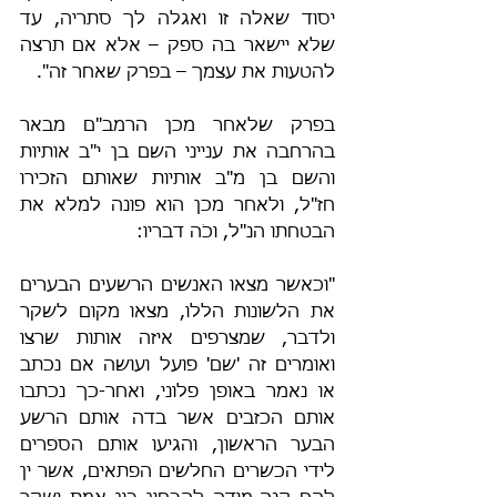
יסוד שאלה זו ואגלה לך סתריה, עד 
שלא יישאר בה ספק – אלא אם תרצה 
להטעות את עצמך – בפרק שאחר זה".
בפרק שלאחר מכן הרמב"ם מבאר 
בהרחבה את ענייני השם בן י"ב אותיות 
והשם בן מ"ב אותיות שאותם הזכירו 
חז"ל, ולאחר מכן הוא פונה למלא את 
הבטחתו הנ"ל, וכֹה דבריו:
"וכאשר מצאו האנשים הרשעים הבערים 
את הלשונות הללו, מצאו מקום לשקר 
ולדבר, שמצרפים איזה אותות שרצו 
ואומרים זה 'שם' פועל ועושה אם נכתב 
או נאמר באופן פלוני, ואחר-כך נכתבו 
אותם הכזבים אשר בדה אותם הרשע 
הבער הראשון, והגיעו אותם הספרים 
לידי הכשרים החלשים הפתאים, אשר ין 