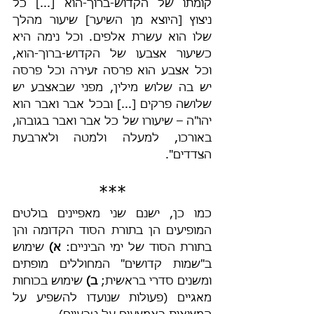
קומתו של הקדוש-ברוך-הוא [...] כל 
ניצוץ [היוצא מן השיער] שיעור מהלך 
שלו הוא עשרת אלפים. וכל נימה היא 
כשיעור אצבעו של הקדוש-ברוך-הוא, 
וכל אצבע הוא פרסה זעירה וכל פרסה 
יש בה שלוש מילין, מפני שבאצבע יש 
שלושה פרקים [...] ובכל אבר ואבר הוא 
יהו"ה – שיעורו של כל אבר ואבר בגובהו, 
באורכו, למעלה ולמטה ולארבעת 
הצדדים".
***
כמו כן, ישנם שני מאפיינים בולטים 
המופיעים הן בתורת הסוד הקדומה והן 
בתורת הסוד של ימי הביניים: 
א)
 שימוש 
ב"שמות קדושים" המחוללים מופתים 
ומשנים סדרי בראשית; 
ב)
 שימוש בכוחות 
מאגיים (פעולות שנועדו להשפיע על 