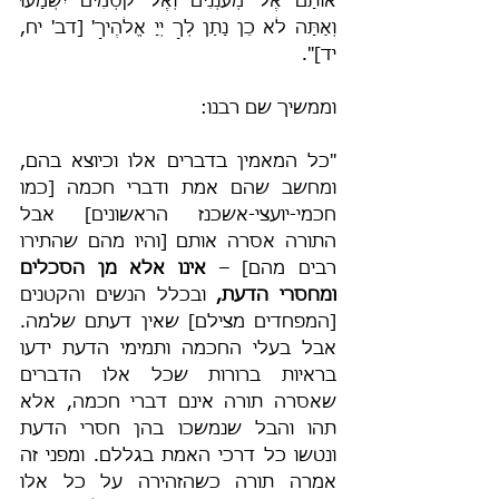
אוֹתָם אֶל מְעֹנְנִים וְאֶל קֹסְמִים יִשְׁמָעוּ 
וְאַתָּה לֹא כֵן נָתַן לְךָ יְיָ אֱלֹהֶיךָ' [דב' יח, 
יד]".
וממשיך שם רבנו:
"כל המאמין בדברים אלו וכיוצא בהם, 
ומחשב שהם אמת ודברי חכמה [כמו 
חכמי-יועצי-אשכנז הראשונים] אבל 
התורה אסרה אותם [והיו מהם שהתירו 
רבים מהם] – 
אינו אלא מן הסכלים 
ומחסרי הדעת,
 ובכלל הנשים והקטנים 
[המפחדים מצילם] שאין דעתם שלמה. 
אבל בעלי החכמה ותמימי הדעת ידעו 
בראיות ברורות שכל אלו הדברים 
שאסרה תורה אינם דברי חכמה, אלא 
תהו והבל שנמשכו בהן חסרי הדעת 
ונטשו כל דרכי האמת בגללם. ומפני זה 
אמרה תורה כשהזהירה על כל אלו 