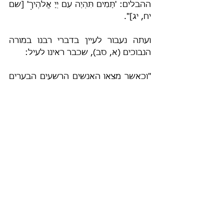
ההבלים: 'תָּמִים תִּהְיֶה עִם יְיָ אֱלֹהֶיךָ' [שם 
יח, יג]". 
ועתה נעבור לעיין בדברי רבנו במורה 
הנבוכים (א, סב), שכבר ראינו לעיל:
"וכאשר מצאו האנשים הרשעים הבערים 
את הלשונות [=השמות] הללו, מצאו 
מקום לשקֵּר ולדבֵּר [=לומר דברי שקר 
וכזב], שמצרפים איזה אותות [=אותיות] 
שרצו, ואומרים זה שֵׁם פועל ועושה אם 
נכתב או נאמר באופן פלוני. ואחר-כך 
נכתבו אותם הכזבים אשר בדה אותם 
הרשע הבער הראשון, והגיעו אותם 
הספרים 
לידי הכשרים החלשים 
הפתאים,
 אשר אין להם קנה מידה 
להבחין בין אמת ושקר והצניעום, ונמצאו 
בעיזבונם, וחשבו בהם שהם אמת, כללו 
של דבר 'פֶּתִי יַאֲמִין לְכָל דָּבָר' [מש' יד, 