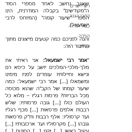
שאגב נחשב לאחד מספרי הסוד 
רש"י-שדים
ה"מקודשים" בקבלה המודרנית, הינו 
כתבי הגנה
הספר "שיעור קומה" (המיוחס לרבי 
ישמעאל).
כבוד תורה
הלכה
והנה לפניכם כמה קטעים מייצגים מתוך 
קבלה
החיבור הזה:
"
אמר רבי ישמעאל:
 אני ראיתי את 
מלך-מלכי-המלכים יושב על כיסא רם 
ונישא וחיילותיו עומדים לפניו מימינו 
ומשמאלו [...] אמר רבי ישמעאל: כמה 
שיעור קומתו של הקב"ה שהוא מכוסה 
מכל הבריות? פרסות רגליו – מלוא כל 
העולם כולו [...] גובה פרסותיו: שלש 
רבבות אלפים פרסאות [...] מכף רגליו 
ועד קרסוליו: אלף רבבות ות"ק פרסאות 
גובהו [...] מקרסוליו ועד ארכובותיו [...] 
עיגול ראשו [...] זקנו [...] החוטם [...] 