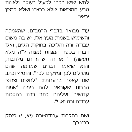
לחש שיש בכחו לפעול בעולם ולשנות 
טבע המציאות שלא כרצונו ושלא כרצון 
יראיו".
עוד מבואר בדברי הרמב"ם, שהאמונה 
והשימוש בשמות מעין אלו, יש בה משום 
עבודה זרה והליכה בחוקות הגוים, ואלו 
דבריו בספר המצוות (מצוה ל"ה מלא 
תעשה): "האזהרה שהוזהרנו מלחבור, 
והוא שיאמר דברים שמדמה שהם 
מועילים לכך ומזיקים לכך". והוסיף וכתב 
שם קאפח בהערותיו: "לחשים וצרופי 
הברות שקוראים להם בימינו 'שמות 
קדושים' ועליהם כתב רבנו בהלכות 
עבודה זרה יא, י". 
ושם בהלכות עבודה-זרה (יא, י) פוסק 
רבנו כך: