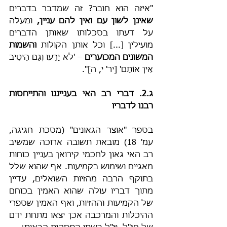
"איזה הוא חובר? זה שמדבר בדברים 
שאינן לשון עם ואין להם עניין,
 ומעלה 
על דעתו בסכלותו שאותן הדברים 
מועילין [...] וכל אותן הקולות 
והשמות 
המשונים המכוערים
 – 'לֹא יָרֵעוּ וְגַם הֵיטֵיב 
אֵין אוֹתָם' [יר' י, ה]". 
ג.2. דברי רב האי בענייננו והתייחסות 
רבנו לדבריו
בספר "אוצר הגאונים" (מסכת חגיגה, 
עמ' 18) מובאת תשובה ארוכה שמשיב 
רב האי גאון לחכמי קירואן בעניין כוחות 
מאגיים ושימוש בקמיעות. אף שהוא שלל 
בתוקף הרבה מהזיות השואלים, עדיין 
מתוך דבריו עולה שהוא האמין בכוחם 
של הקמיעות וההזיות, ואף האמין שספרי 
ההיכלות והמרכבה אכן יצאו מתחת ידם 