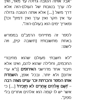
"אבל אותה הטובה גדולה עד מאד, ואין 
לה ערך בטובות של העולם-הזה אלא 
דרך משל [...] אלא אותה הטובה גדולה 
עד אין חקר ואין ערך ואין דמיון" וכו'] 
ומאריך ימים הוא בעולם-הזה".
לספר זה מתייחס הרמב"ם במפורש 
באחת מתשובותיו (תשובה קיז), וזה 
לשונו:
"לא חשבתי מעולם שהוא מחיבורי 
החכמים, וחלילה שהוא להם, ואינו אלא 
חיבור אחד מדרשני 
האירופים 
[נ"א
ערי 
אדום] ולא יותר. ובכל אופן, 
השמדת 
אותו הספר והכרתת זכר עניינו מצוה רבה
– 
'וְשֵׁם אֱלֹהִים אֲחֵרִים לֹא תַזְכִּירוּ' 
[...] כי 
אשר יש לו קומה הוא אלהים אחרים בלי 
ספק".