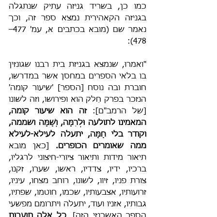
כמו כן, בשריד גניזה עתיק שנתגלה 
בגניזה הקאהירית נמצא ספר זה, וכך 
נאמר שם (מובא בכתבים א, עמ' 477–
478):
"ואמרוּ, שנמצא בגניזת בית רבנו שגונזין 
בו בלאי הספרים במחסן אשר במדרשו, 
חוברת ובה נוסח [הספר] 'שיעור קומה' 
הנזכר בפרק חֵלק הוא ופירושו, וזה לשונו 
[של הרמב"ם]: 
זה הוא שיעור קומה, 
המאמינו לתולעה וּלְרִמָּה, וְשַׁמָּה ושממה, 
וקודר בלי חַמָּה, יתעלה לעילא-לעילא 
ממה שאומרים הכופרים.
 [כאן מובא 
תיאור מידות ותיאור ציורי-חיצוני לרגליו, 
ברכיו, ידיו, צדדיו, ראשו, שערו, זקנו, 
צורת פניו, זיוו, לשונו, רוחב מצחו, עיניו, 
זרועותיו, אצבעותיו, שכמו, חוטמו, שפתיו, 
גבותיו, אזניו ועוד, יתעלה ויתרומם מפשעי 
הספר האשכנזי הזה]. 
כל אלה תועבות 