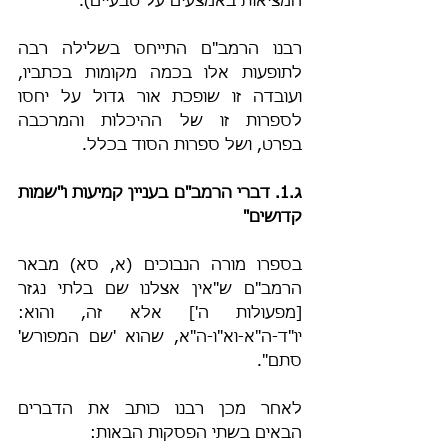
המציאות באמצעים על טבעיים).
רבנו הרמב"ם התייחס בשלילה רבה 
לתופעות אלו בכמה מקומות בכתביו, 
ועובדה זו שופכת אור גדול על יחסו 
לספרות זו של ההיכלות והמרכבה 
בפרט, ושל ספרות הסוד בכלל.
ג.1. דברי הרמב"ם בעניין קמיעות ו"שמות 
קדושים"
בספרו מורה הנבוכים (א, סא) מבאר 
הרמב"ם ש"אין אצלנו שם בלתי נגזר 
[מפעולות ה'] אלא זה, והוא: 
יו"ד-ה"א-וא"ו-ה"א, שהוא 'שם המפורש' 
סתם".
לאחר מכן רבנו כותב את הדברים 
הבאים בשתי הפסקות הבאות: