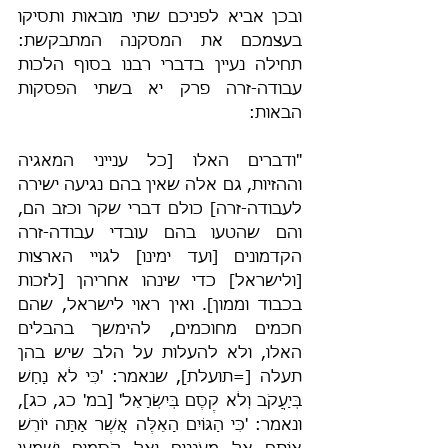
ובכן אביא לפניכם שתי מובאות ותסיקו 
בעצמכם את המסקנה המתבקשת: 
תחילה נעיין בדברי רבנו בסוף הלכות 
עבודה-זרה פרק יא בשתי הפסקות 
הבאות:
"ודברים האלו [כל ענייני המאגיה 
וההזיות, גם אלה שאין בהם נגיעה ישירה 
לעבודה-זרה] כולם דברי שקר וכזב הם, 
והם שהטעו בהם עובדי עבודה-זרה 
הקדמונים [ועד ימינו] לגויי הארצות 
[ולישראל] כדי שינהו אחריהן [לזכות 
בכבוד וממון]. ואין ראוי לישראל, שהם 
חכמים מחוכמים, להימשך בהבלים 
האלו, ולא להעלות על הלב שיש בהן 
תעלה [=תועלת], שנאמר: 'כִּי לֹא נַחַשׁ 
בְּיַעֲקֹב וְלֹא קֶסֶם בְּיִשְׂרָאֵל' [במ' כג, כג], 
ונאמר: 'כִּי הַגּוֹיִם הָאֵלֶּה אֲשֶׁר אַתָּה יוֹרֵשׁ 