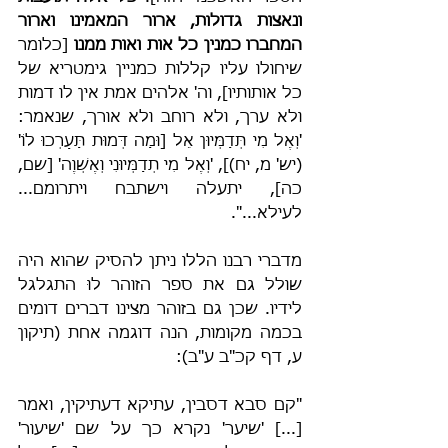
ונאצות גדולות, ארור המאמינו וארור 
המחברו כמנין כל אות ואות ממנו 
[כלומר 
שיחולו עליו קללות כמניין גימטריא של 
כל אותותיו], וה' אלהים אמת אין לו דמות 
ולא ערך, ולא רוחב ולא אורך, שנאמר: 
'וְאֶל מִי תְּדַמְּיוּן אֵל [וּמַה דְּמוּת תַּעַרְכוּ לוֹ' 
(יש' מ, יח)], 'וְאֶל מִי תְדַמְּיוּנִי וְאֶשְׁוֶה' [שם, 
כה], יתעלה וישתבח ויתרומם... 
לעילא...".
מדברי רבנו הללו ניתן להסיק שהוא היה 
שולל גם את ספר הזוהר לוּ התגלגל 
לידיו. שכן גם בזוהר מצינו דברים דומים 
בכמה מקומות, הנה דוגמה אחת (תיקון 
ע, דף קכ"ב ע"ב):
"קם סבא דסבין, עתיקא דעתיקין, ואמר 
[...] 'שיער' נקרא כך על שם 'שיעור' 