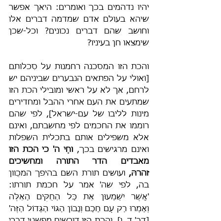
יהיו נדהמים בכך ואומרים: היאך אפשר 
שיהא בעולם אדם שמדמה דברים אלו 
וחושב שהם דברים נכונים? וכל-שכן 
שימצאו חן בעיניו?
והכת הזו המסכנה רחמנות על סִכלותם 
[ואולי על הפתאים הנבערים שביניהם יש 
לרחם, אך לא על ראשי ומובילי הכת הזו 
שמתעים את העם אחרי ההבל ומחדירים 
מינות לליבו של עם-ישראל], לפי שהם 
רוממו את החכמים לפי מחשבתם, ואינם 
אלא משפילים אותם בתכלית השפלות 
ואינם מרגישים בכך, 
וחַי ה' כי הכת הזו 
מאבדים הדר התורה ומחשיכים 
זהרהּ,
 ועושים תורת השם בהיפך המכֻוון 
בה, לפי שה' אמר על חכמת תורתו: 
'אֲשֶׁר יִשְׁמְעוּן אֵת כָּל הַחֻקִּים הָאֵלֶּה 
וְאָמְרוּ רַק עַם חָכָם וְנָבוֹן הַגּוֹי הַגָּדוֹל הַזֶּה' 