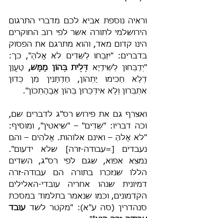
וראיה נוספת אביא לכם מדברי התרגום 
הירושלמי לתורה אשר לפי רוב החוקרים 
הינו קדום מאד, והוא מתרגם את הפסוק 
בדברים: "יִזְבְּחוּ לַשֵּׁדִים לֹא אֱלֹהַּ", כך: 
"יְדַבְּחוּן לְשֵׁידַיָא 
דְּלֵית בְּהוֹן מַמָּשׁ,
 טָעֲוָן 
דְלָא חַכִּימוּ יָתְהוֹן, חַדַתָּנִין מִן כְּדוּן 
אִתְבְּרוּן וְלָא אִידְכְּרוּן בְּהוֹן אַבָהָתְכוֹן".
ואצרף גם את פירוש רס"ג לדברים שם, 
וכֹה דבריו: "שֵׁדִים" – "שיאטין", ומוסיף: 
"לֹא אֱלֹהַּ – ואינם אלוהות. אֱלֹהִים – והם 
נעבדים [=עבודה-זרה] שלא ידעום". 
נמצא אפוא, שגם לפי רס"ג, השדים 
הללו שנזכרו בתורה הם עבודה-זרה 
דמיונית שנהו אחריה עובדי-האלילים 
הקדמונים, וכמו שנאמר בתלמוד במסכת 
סנהדרין (סה ע"א): "מקטר לשד 
עובד 