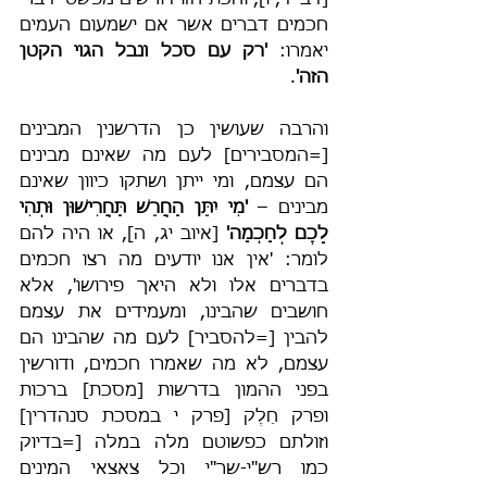
[דב' ד, ו], והכת הזו דורשים מפשטי דברי 
חכמים דברים אשר אם ישמעום העמים 
יאמרו: 
'רק עם סכל ונבל הגוי הקטן 
הזה'
.
והרבה שעושין כן הדרשנין המבינים 
[=המסבירים] לעם מה שאינם מבינים 
הם עצמם, ומי ייתן ושתקו כיוון שאינם 
מבינים – 
'מִי יִתֵּן הַחֲרֵשׁ תַּחֲרִישׁוּן וּתְהִי 
לָכֶם לְחָכְמָה'
 [איוב יג, ה], או היה להם 
לומר: 'אין אנו יודעים מה רצו חכמים 
בדברים אלו ולא היאך פירושו', אלא 
חושבים שהבינו, ומעמידים את עצמם 
להבין [=להסביר] לעם מה שהבינו הם 
עצמם, לא מה שאמרו חכמים, ודורשין 
בפני ההמון בדרשות [מסכת] ברכות 
ופרק חֵלֶק [פרק י במסכת סנהדרין] 
וזולתם כפשוטם מלה במלה [=בדיוק 
כמו רש"י-שר"י וכל צאצאי המינים 