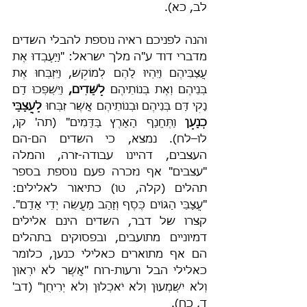
לב, כא).
והנה לפניכם ראיה נוספת להבלי השדים 
מדברי דוד ע"ה מלך ישראל: "וַיַּעַבְדוּ אֶת 
עֲצַבֵּיהֶם וַיִּהְיוּ לָהֶם לְמוֹקֵשׁ, וַיִּזְבְּחוּ אֶת 
בְּנֵיהֶם וְאֶת בְּנוֹתֵיהֶם 
לַשֵּׁדִים,
 וַיִּשְׁפְּכוּ דָם 
נָקִי דַּם בְּנֵיהֶם וּבְנוֹתֵיהֶם אֲשֶׁר זִבְּחוּ 
לַעֲצַבֵּי 
כְנָעַן
 וַתֶּחֱנַף הָאָרֶץ בַּדָּמִים" (תה' קו, 
לו–לח). נמצא, כי השדים הם-הם 
העצבים, דהיינו עבודה-זרה, והמלה 
"עצבים" אף נזכרה פעם נוספת בספר 
תהלים (קלה, טו) כתיאור לאלילים: 
"עֲצַבֵּי הַגּוֹיִם כֶּסֶף וְזָהָב מַעֲשֵׂה יְדֵי אָדָם". 
קצרו של דבר, השדים הינם אלילים 
דמיוניים מתועבים, ובפסוקים בתהלים 
הם אף מתוארים כאלילי כנען, כלומר 
כאלילי הבל ורעות-רוח "אֲשֶׁר לֹא יִרְאוּן 
וְלֹא יִשְׁמְעוּן וְלֹא יֹאכְלוּן וְלֹא יְרִיחֻן" (דב' 
ד, כח).