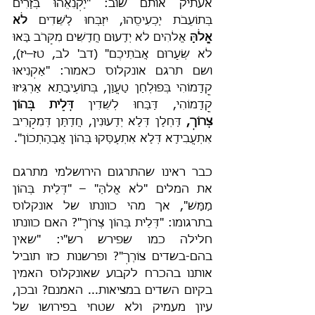
אעתיק אותם שוב: "יַקְנִאֻהוּ בְּזָרִים 
בְּתוֹעֵבֹת יַכְעִיסֻהוּ, יִזְבְּחוּ לַשֵּׁדִים 
לֹא 
אֱלֹהַּ
 אֱלֹהִים לֹא יְדָעוּם חֲדָשִׁים מִקָּרֹב בָּאוּ 
לֹא שְׂעָרוּם אֲבֹתֵיכֶם" (דב' לב, טז–יז), 
ושם תרגם אונקלוס כאמור: "אַקְנִיאוּ 
קֳדָמוֹהִי בְּפוּלְחַן טָעֲוָן, בְּתוֹעֵיבָתָא אַרְגִּיזוּ 
קֳדָמוֹהִי, דַּבַּחוּ לְשֵׁדִין 
דְּלֵית בְּהוֹן 
צְרוֹךְ,
 דַּחְלָן דְּלָא יְדַעוּנִין, חֲדַתָּן דְּמִקָרִיב 
אִתְעֲבִידָא דְּלָא אִתְעַסַּקוּ בְּהוֹן אֲבָהָתְכוֹן".
כבר ראינו שהתרגום הירושלמי מתרגם 
את המלים "לֹא אֱלֹהַּ" – "דְּלֵית בְּהוֹן 
מַמָּשׁ", אך מהי כוונתו של אונקלוס 
בתרגומו: "דְּלֵית בְּהוֹן צְרוֹךְ"? האם כוונתו 
חלילה כמו שפירש רש"י: "שאין 
בהם-בשדים צוֹרֶךְ"? ופרשנות כזו תוביל 
אותנו בהכרח לקבוע שאונקלוס האמין 
בקיום השדים במציאות... האמנם? ובכן, 
עיון מעמיק ולא שטחי בפירושו של 