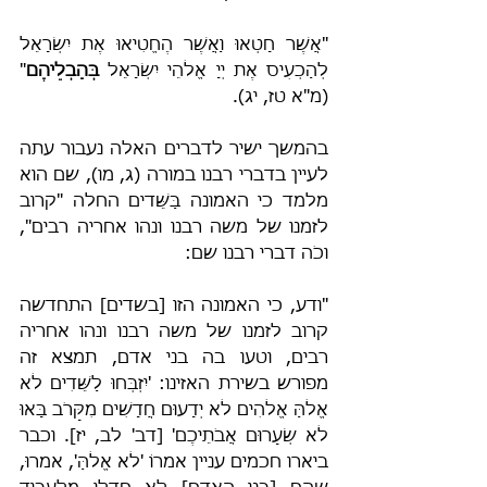
"אֲשֶׁר חָטְאוּ וַאֲשֶׁר הֶחֱטִיאוּ אֶת יִשְׂרָאֵל 
לְהַכְעִיס אֶת יְיָ אֱלֹהֵי יִשְׂרָאֵל 
בְּהַבְלֵיהֶם
" 
(מ"א טז, יג).
בהמשך ישיר לדברים האלה נעבור עתה 
לעיין בדברי רבנו במורה (ג, מו), שם הוא 
מלמד כי האמונה בַּשֵּׁדים החלה "קרוב 
לזמנו של משה רבנו ונהו אחריה רבים", 
וכֹה דברי רבנו שם:
"ודע, כי האמונה הזו [בשדים] התחדשה 
קרוב לזמנו של משה רבנו ונהו אחריה 
רבים, וטעו בה בני אדם, תמצא זה 
מפורש בשירת האזינו: 'יִזְבְּחוּ לַשֵּׁדִים לֹא 
אֱלֹהַּ אֱלֹהִים לֹא יְדָעוּם חֲדָשִׁים מִקָּרֹב בָּאוּ 
לֹא שְׂעָרוּם אֲבֹתֵיכֶם' [דב' לב, יז]. וכבר 
ביארו חכמים עניין אמרוֹ 'לֹא אֱלֹהַּ', אמרוּ, 