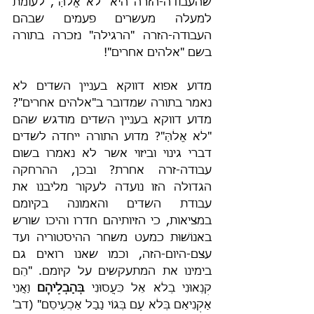
שהעבודה-הזרה היא "לֹא אֱלֹהַּ", לעומת 
למעלה מעשרים פעמים שבהם 
העבודה-הזרה "הרגילה" נזכרה בתורה 
בשם "אלהים אחרים"!
מדוע אפוא דווקא בעניין השדים לא 
נאמר בתורה שמדובר ב"אלהים אחרים"? 
מדוע דווקא בעניין השדים מודגש שהם 
"לֹא אֱלֹהַּ"? מדוע התורה ייחדה לשדים 
דברי גינוי וביזוי אשר לא נאמרו בשום 
עבודה-זרה אחרת? ובכן, ההרחקה 
הגדולה הזו נועדה לעקור מליבנו את 
עבודת השדים והאמונה בקיומם 
במציאות, כי הזיותיהם חדרו והיכו שורש 
באנוֹשׁוּת כמעט משחר ההיסטוריה ועד 
עצם-היום-הזה, וכמו שאנו רואים גם 
בימינו את המתעקשים על קיומם. "הֵם 
קִנְאוּנִי בְלֹא אֵל כִּעֲסוּנִי 
בְּהַבְלֵיהֶם
 וַאֲנִי 
אַקְנִיאֵם בְּלֹא עָם בְּגוֹי נָבָל אַכְעִיסֵם" (דב' 