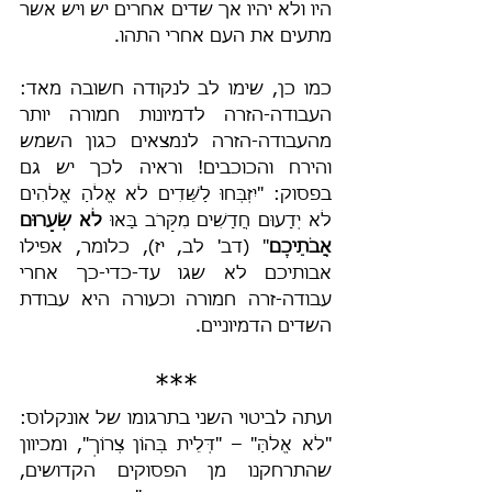
היו ולא יהיו אך שדים אחרים יש ויש אשר 
מתעים את העם אחרי התהו.
כמו כן, שימו לב לנקודה חשובה מאד: 
העבודה-הזרה לדמיונות חמורה יותר 
מהעבודה-הזרה לנמצאים כגון השמש 
והירח והכוכבים! וראיה לכך יש גם 
בפסוק: "יִזְבְּחוּ לַשֵּׁדִים לֹא אֱלֹהַ אֱלֹהִים 
לֹא יְדָעוּם חֲדָשִׁים מִקָּרֹב בָּאוּ 
לֹא שְׂעָרוּם 
אֲבֹתֵיכֶם
" (דב' לב, יז), כלומר, אפילו 
אבותיכם לא שגו עד-כדי-כך אחרי 
עבודה-זרה חמורה וכעורה היא עבודת 
השדים הדמיוניים.
***
ועתה לביטוי השני בתרגומו של אונקלוס: 
"לֹא אֱלֹהַּ" – "דְּלֵית בְּהוֹן צְרוֹךְ", ומכיוון 
שהתרחקנו מן הפסוקים הקדושים, 