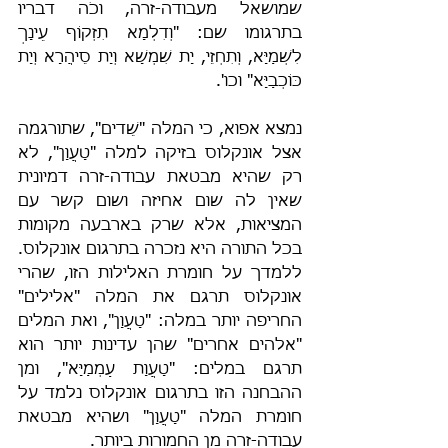
שמושאל מעבודה-זרה, וכֹה דבריו 
בתרגומו שם: "וְדִלְמָא תִזְקוֹף עֵינָךְ 
לִשְׁמַיָּא, וְתִחְזֵי, יָת שִׁמְשָׁא וְיָת סֵיהֲרָא וְיָת 
כּוֹכְבַיָּא" וכו'.
נמצא אפוא, כי המלה "שֵׁדים", שתורגמה 
אצל אונקלוס בזיקה למלה "טָעֲוָן", לא 
רק שהיא מבטאת עבודה-זרה דמיונית 
שאין לה שום אחיזה ושום קשר עם 
המציאות, אלא שרק בארבעה מקומות 
בכל התורה היא נזכרה בתרגום אונקלוס. 
ללמדך על חומרת האלילות הזו, שהרי 
אונקלוס תרגם את המלה "אלילים" 
החריפה יותר במלה: "טָעֲוָן", ואת המלים 
"אלהים אחרים" שהן עדינות יותר הוא 
תרגם במלים: "טָעֲוָת עַמְמַיָּא", ומן 
ההבחנה הזו בתרגום אונקלוס נלמד על 
חומרת המלה "טָעֲוָן" ושהיא מבטאת 
עבודה-זרה מן החמורות ביותר.