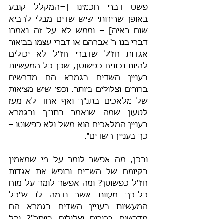
פשט דברי חכמינו [=המקלל קובע 
באופן שרירותי שיש שדים מבלי להביא 
שום ראיה] – וממש לא על זה נאמרו 
דברי בנו ר' אברהם או דברי עצמו בביאור 
אגדות חז"ל שדברי חז"ל לא יכולים 
להיות נכונים כפשוטן, שכן כל המעשיות 
בעניין השדים בגמרא הם מדרשים 
ברורים וצלולים ביותר. וכפי שיש מציאות 
של מלאכים בתנ"ך ואף אחד לא מעז 
לטעון שמה שנאמר בתנ"ך ובגמרא 
בעניין המלאכים הוא משל ולא כפשוטו – 
כך בעניין השדים".
ובכן, מה אפשר לומר על מי שמאמין 
בקיומם של השדים ותופשׂ את אגדות 
חז"ל כפשוטן? ומה אפשר לומר על מוח 
כל-כך מעֻוות אשר נדמה לו ש"כל 
המעשיות בעניין השדים בגמרא הם 