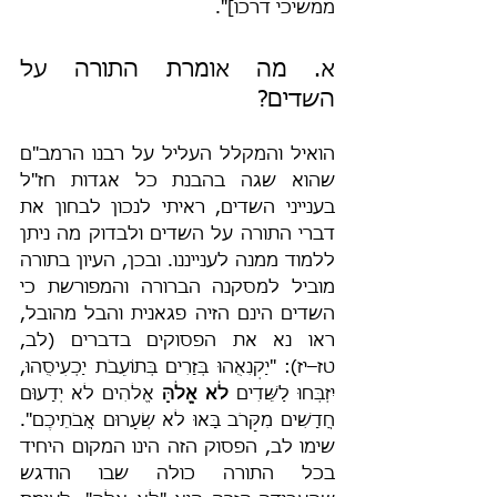
ממשיכי דרכו]".
א. מה אומרת התורה על 
השדים?
הואיל והמקלל העליל על רבנו הרמב"ם 
שהוא שגה בהבנת כל אגדות חז"ל 
בענייני השדים, ראיתי לנכון לבחון את 
דברי התורה על השדים ולבדוק מה ניתן 
ללמוד ממנה לענייננו. ובכן, העיון בתורה 
מוביל למסקנה הברורה והמפורשת כי 
השדים הינם הזיה פגאנית והבל מהובל, 
ראו נא את הפסוקים בדברים (לב, 
טז–יז): "יַקְנִאֻהוּ בְּזָרִים בְּתוֹעֵבֹת יַכְעִיסֻהוּ, 
יִזְבְּחוּ לַשֵּׁדִים 
לֹא אֱלֹהַּ
 אֱלֹהִים לֹא יְדָעוּם 
חֲדָשִׁים מִקָּרֹב בָּאוּ לֹא שְׂעָרוּם אֲבֹתֵיכֶם". 
שימו לב, הפסוק הזה הינו המקום היחיד 
בכל התורה כולה שבו הודגש 