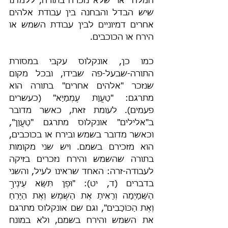
המלה "או" שלא נזכרה בתורה, ללמדנו 
שיש הבדל והבחנה בין עבודת אלהים 
אחרים דמיוניים לבין עבודת השמש או 
הירח או הכוכבים.
כמו כן, אונקלוס עקבי במסורת 
התורה-שבעל-פה שבידו, ובכל מקום 
שנזכר "אלהים אחרים" בתורה הוא 
מתרגם: "טָעֲוָת עַמְמַיָּא" (כעשרים 
פעמים). לעומת זאת, כאשר מדובר 
ב"אלילים" אונקלוס מתרגם "טָעֲוָן", 
וכאשר מדובר בשמש ובירח או בכוכבים, 
הוא מזכירם בשמם. ויש שני מקומות 
בתורה שהשמש והירח נזכרים בזיקה 
לעבודה-זרה: האחד שראינו לעיל, והשני 
בדברים (ד, יט): "וּפֶן תִּשָּׂא עֵינֶיךָ 
הַשָּׁמַיְמָה וְרָאִיתָ אֶת הַשֶּׁמֶשׁ וְאֶת הַיָּרֵחַ 
וְאֶת הַכּוֹכָבִים", וגם שם אונקלוס מתרגם 
את השמש והירח בשמם, ולא במונח 