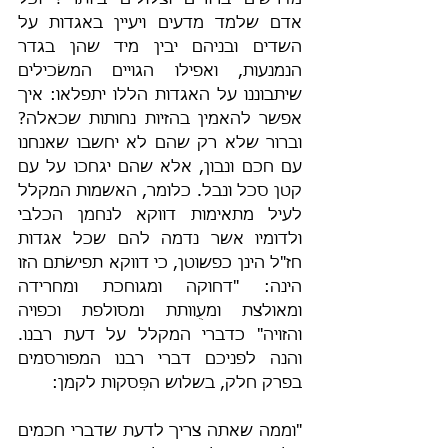
מדרשים ברורים וצלולים ביותר"? וכל 
אדם שלמד מדעים ויעיין באגדות על 
השדים ובניהם יבין מיד שהן בגדר 
הנמנעות, ואפילו הגויים המשׂכילים 
שיתבוננו על האגדות הללו יתפלאו: איך 
אפשר להאמין בהזיות נחותות שכאלה? 
וברור שלא רק שהם לא יחשבו שאנחנו 
עם חכם ונבון, אלא שהם יגחכו על עם 
קטן סכל ונבל. כלומר, האשמות המקלל 
לעיל מתאימות דווקא לנחמן הכלבי 
ולדומיו אשר נדמה להם שכל אגדות 
חז"ל הינן כפשוטן, כי דווקא תפישׂתם הזו 
הינה: "דחוקה ומגוחכת ומחרידה 
ומאולצת ומעֻוותת ומסולפת וכפויה 
והזויה" כדברי המקלל על דעת רבנו. 
והנה לפניכם דברי רבנו המפורסמים 
בפרק חלק, בשלוש הפְּסקות לקמן:
"וממה שאתה צריך לדעת שדברי חכמים 