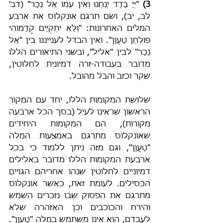
3)
 "יְיָ בָּדָד יַנְחֶנּוּ וְאֵין עִמּוֹ אֵל נֵכָר" (דב' 
לב, יב), ושם תרגם אונקלוס את ארבע 
המלים האחרונות: "וְלָא יִתְקַיַּים קֳדָמוֹהִי 
פּוּלְחַן טָעֲוָן". ואין הבדל לענייננו בין "אֵל 
נֵכָר" לבין "אליל", ובשני התיאורים הללו 
מדובר בעבודה-זרה דמיונית לחלוטין, 
שקר וכזב והבל מהובל.
שלושת המקומות הללו, יחד עם המקור 
הראשון שראינו לעיל (בסך הכל ארבעה 
מקורות), הם המקומות היחידים 
שאונקלוס מתרגם באמצעות המלה 
"טָעֲוָן", וגם מזה ניתן ללמוד כי בכל 
ארבעת המקומות הללו מדובר באלילים 
דמיוניים לחלוטין שנהו אחריהם הגויים 
הכסילים. לעומת זאת, כאשר אונקלוס 
מתרגם את הפסוק שבו נזכרים השמש 
והירח והכוכבים וכן האזהרה שלא 
לעבדם, הוא אינו משתמש במלה "טָעֲוָן". 