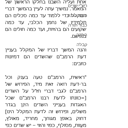
אחת ועליה השבנו בחלקו הראשון של 
רש"י-שדים
המאמר. נמשיך עתה לעיין בהמשך דברי 
כתבי הגנה
המקלל כדי ללמוד עד כמה סכלים הם 
תלמידיו של נחמן הכלבי, עד כמה 
כבוד תורה
שקועים הם בהזיות, ועד כמה חולים הם 
הלכה
בנפשם.
קבלה
והנה המשך דבריו של המקלל בעניין 
דעת הרמב"ם שהשדים הם דמיונות 
כוזבים:
"ראשית, הרמב"ם טעה בענק וכל 
בר-דעת רואה זאת מיד, הפירוש של 
הרמב"ם לגבי דברי חז"ל על השדים 
[=כוונתו לדעת רבנו הרמב"ם שכל 
האגדות בענייני השדים הינן בגדר 
משלים, ופירוש זה לדעת המקלל הינו] 
דחוק באופן מגוחך, מחריד, מאולץ, 
מעֻוות, מסולף, כפוי והזוי – יש שדים כפי 