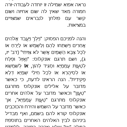
נראה אפוא שמילה זו יוחדה לעבודה-זרה 
חמורה מאד שאין לה שום אחיזה ושום 
קשר עם פולחן לנבראים שמצויים 
במציאות.
והנה לפניכם הפסוק: "וַיֵּלֶךְ וַיַּעֲבֹד אֱלֹהִים 
אֲחֵרִים וַיִּשְׁתַּחוּ לָהֶם וְלַשֶּׁמֶשׁ אוֹ לַיָּרֵחַ אוֹ 
לְכָל צְבָא הַשָּׁמַיִם אֲשֶׁר לֹא צִוִּיתִי" (דב' יז, 
ג), ושם תרגם אונקלוס: "וַאֲזַל וּפְלַח 
לְטָעֲוָת עַמְמַיָּא וּסְגֵיד לְהוֹן, 
אוֹ
 לְשִׁמְשָׁא 
אוֹ לְסֵיהֲרָא אוֹ לְכָל חֵילֵי שְׁמַיָּא דְּלָא 
פַקֵּידִית". הנה הראינו לדעת, כי כאשר 
מדובר על אלילים אונקלוס מתרגם 
"טָעֲוָן" וכאשר מדובר על אלהים אחרים 
אונקלוס מתרגם "טָעֲוָת עַמְמַיָּא", אך 
כאשר מדובר על השמש והירח והכוכבים 
אונקלוס קורא להם בשמם, ואף מבדיל 
ביניהם לבין האלהים האחרים בתוספת 