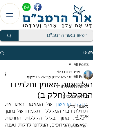
פוסט
All Posts
אדיר דחוח-הלוי
All Posts
13 בנוב׳ 2025
זמן קריאה 15 דקות
הצ'יוואווה מאומן ותלמידו
מצוות משנה-תורה
המקלל (חלק ב)
מורה-הנבוכים
ב
חלקו הראשון
 של המאמר ראינו את 
מאמרי מדע
תחילת דברי המקלל – תלמידו של נחמן 
אפיקים
הכלבי. מתוך בליל הקללות החרפות 
הנאצות והגידופים, הצלחנו לדלות טענה 
רש"י-הגשמה