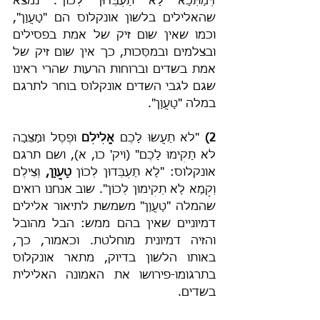
דְּמַתְּכָא לָא תַעְבְּדוּן לְכוֹן". נמצא 
שהאלילים בלשון אונקלוס הם "טָעֲוָן", 
וכמו שאין שום זיק של אמת בפסילים 
ובצלמים ובמסֵּכות, כך אין שום זיק של 
אמת בשדים וברוחות הרעות שהרי ראינו 
שגם לגבי השדים אונקלוס בוחר לתרגם 
במלה "טָעֲוָן".
2) 
"לֹא תַעֲשׂוּ לָכֶם 
אֱלִילִם
 וּפֶסֶל וּמַצֵּבָה 
לֹא תָקִימוּ לָכֶם" (ויק' כו, א), ושם תרגם 
אונקלוס: "לָא תַעְבְּדוּן לְכוֹן 
טָעֲוָן,
 וְצֵילֶם 
וְקָמָא לָא תְקִימוּן לְכוֹן". שוב אנחנו רואים 
שהמלה "טָעֲוָן" משמשת לתיאור אלילים 
דמיוניים שאין בהם ממש: הבל מהובל 
והזיה דמיונית מוחלטת. וכאמור, כך, 
באותו הלשון בדיוק, מתאר אונקלוס 
בתרגומו-פירושו את האמונה האלילית 
בשדים.