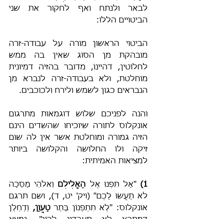
לבאר ולנתח ואף לחקור את שני 
הביטויים הללו:
הביטוי הראשון מורה על עבודה-זרה 
מובהקת מן הסוג שאין בה ממש 
לחלוטין, דהיינו, מדובר בהזיה דמיונית 
מוחלטת, ולא בעבודה-זרה לנברא מן 
הנבראים כגון לשמש ולירח ולכוכבים.
והנה לפניכם שלוש דוגמאות מתרגום 
אונקלוס לתורה שיוכיחו שהשדים הינם 
הזיה גמורה ומוחלטת אשר אין לה שום 
זיקה ולו החלושה והקלושה ביותר 
למציאות האמיתית:
1)
 "אַל תִּפְנוּ אֶל 
הָאֱלִילִם
 וֵאלֹהֵי מַסֵּכָה 
לֹא תַעֲשׂוּ לָכֶם" (ויק' יט, ד), ושם תרגם 
אונקלוס: "לָא תִתְפְּנוֹן בָּתַר 
טָעֲוָן,
 וְדַחְלָן 