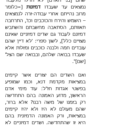
שהם [בני האדם] לא חדלו מלעבוד 
נמצאים עד שעבדו 
דמיונות 
[=כלומר 
מרוב נהייתם אחרי עבודה-זרה לנמצאים 
– השמש והירח והכוכבים וכו', התרחבה 
תאוותם, הסתאבה מחשבתם והשתבש 
דמיונם לעבוד גם שדים דמיוניים שאינם 
מצויים כלל], לשון ספרי: 'לא דיין שהם 
עובדים חמה ולבנה כוכבים ומזלות אלא 
שעבדו בבואה שלהם, ובבואה שם הצל' 
[שם]".
ואם השדים הם יצורים אשר קיימים 
במציאות מקדמת דנא, וכמו שמופיע 
בפשטי אגדות חז"ל: עוד מימי אדם 
הראשון, מדוע האמונה בהם התחדשה 
רק בזמנו של משה רבנו? אלא ברור, 
שהם מעולם לא היו ולא יהיו קיימים 
במציאות, ורק האמונה הדמיונית בהם 
היא זו שהתחדשה. ושדים דמיוניים לא 