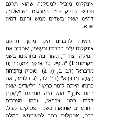
אונקלוס מוביל למסקנה שהוא תרגם 
ופירש בדיוק כמו התרגום הירושלמי, 
דהיינו שאין בשדים ממש והינם דמיון 
שווא.
הראיות לדברינו הינן מתוך תרגום 
אונקלוס ע"ה בכבודו ובעצמו, שהכיר את 
המילה "צוֹרֶךְ", ונעזר בה בתרגומו בשני 
מקומות: 
1) 
"סוֹפֵיק לָךְ 
צֻרְכָּךְ
 בִּמְהָכָךְ יָת 
מַדְבְּרָא" (דב' ב, ז); 
2)
 "סוֹפֵיק 
צֻרכֵּיהוֹן 
בַּאֲרַע מַדבְּרָא" (דב' לב, י). כלומר, אם 
כוונתו הייתה לומר כרש"י: "לשדים שאין 
בהם צוֹרֶךְ" הוא היה מתרגם "לְשֵׁדִין 
דְּלֵית בְּהוֹן צֻרְכָּא", וכמו הצרכים 
החומריים שתוארו בשני הפסוקים לעיל. 
ברם, אונקלוס בחר להשתמש במלה 
יחידנית שמופיעה רק פעם אחת בכל 
פירושו: "צְרוֹךְ", ולכן נראה ברור 
שמשמעהּ הוא כמו שתרגם הירושלמי: 