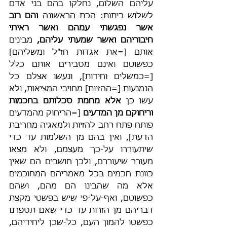
עליהם השלום, נחלקו בהם בני אדם 
לשלוש כיתות: הכת הראשונה 
והם רוב 
אשר נפגשתי עמהם ואשר ראיתי 
חיבוריהם ואשר שמעתי עליהם,
 מבינים 
אותם [=את אגדות חז"ל ומשליהם] 
כפשוטם ואינם מסבירים אותם כלל 
[=כמשלים וחידות], ונעשו אצלם כל 
הנמנעות [=ההזיות] מחויבי המציאות, ולא 
עשו כן 
אלא מחמת סכלותם בחכמות 
וריחוקם מן המדעים
 [=הריחוק מהמדעים 
פותח פתח רחב להזיות ולמאגיה מחריבת 
הדעת], ואין בהם מן השלמות עד כדי 
שיתעוררו על-כך מעצמם, ולא מצאו 
מעורר שיעוררם, ולכן חושבים הם שאין 
כוונת חכמים בכל מאמריהם המחוכמים 
אלא מה שהבינו הם מהם, ושהם 
כפשוטם, ואף-על-פי שיש בפשטי מקצת 
דבריהם מן הזרות עד כדי שאם תספרנו 
כפשטו להמון העם, כל-שכן ליחידיהם, 