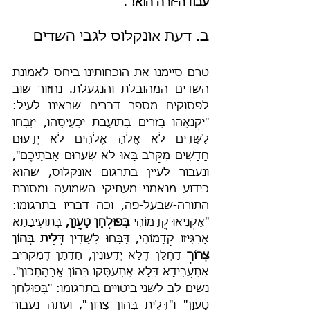
עבודה-זרה הוא!
".
ב. דעת אונקלוס לגבי השדים
טרם סיימנו את הוכחותינו ביחס לאמונת 
השדים המהובלת והנגעלת. נחזור שוב 
לפסוקים מספר דברים שראינו לעיל: 
"יַקְנִאֻהוּ בְּזָרִים בְּתוֹעֵבֹת יַכְעִיסֻהוּ, יִזְבְּחוּ 
לַשֵּׁדִים לֹא אֱלֹהַּ אֱלֹהִים לֹא יְדָעוּם 
חֲדָשִׁים מִקָּרֹב בָּאוּ לֹא שְׂעָרוּם אֲבֹתֵיכֶם", 
ונעבור לעיין בתרגום אונקלוס, שהוא 
כידוע מנאמני מעתיקי השמועה ומסורת 
התורה-שבעל-פה, וכֹה דבריו בתרגומו: 
"אַקְנִיאוּ קֳדָמוֹהִי 
בְּפוּלְחַן טָעֲוָן,
 בְּתוֹעֵיבָתָא 
אַרְגִּיזוּ קֳדָמוֹהִי, דַּבַּחוּ לְשֵׁדִין 
דְּלֵית בְּהוֹן 
צְרוֹךְ
 דַּחְלָן דְּלָא יְדַעוּנִין, חֲדַתָּן דְּמִקָּרִיב 
אִתְעֲבִידָא דְּלָא אִתְעַסַּקוּ בְּהוֹן אֲבָהָתְכוֹן". 
נשים לב לשני ביטויים בתרגומו: "בְּפוּלְחַן 
טָעֲוָן" ו"דְּלֵית בְּהוֹן צְרוֹךְ", ועתה נעבור 