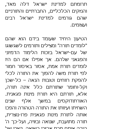
תרומתם למדינת ישראל דלה מאד, 
והנזקים הכלכליים, החברתיים והתורניים 
שהם גורמים למדינת ישראל רבים 
ועצומים.
הטיעון היחיד שעומד בידם הוא שהם 
"לומדים תורה" ומצילים ותורמים לשגשוגו 
של עם-ישראל בזכות הלימוד הדמיוני 
והפגאני שלהם. אך אפילו אם הם היו 
לומדים תורת אמת, אסור באיסור חמור 
לפי תורת משה להפוך את התורה לכלי 
להפקת רווחים וטובות הנאה – כל-שכן 
וקל-וחומר שתורתם כלל אינה תורה, 
אלא, תורתם היא תורת מינות פגאנית. 
האורתודוקסים במשך אלף שנים 
השחיתו ועיוותו את התורה הטהורה והפכו 
אותה לתורת מינות פגאנית פרו-נוצרית, 
תורה מתועבת, שנואה ובזויה, ועל-כך ה' 