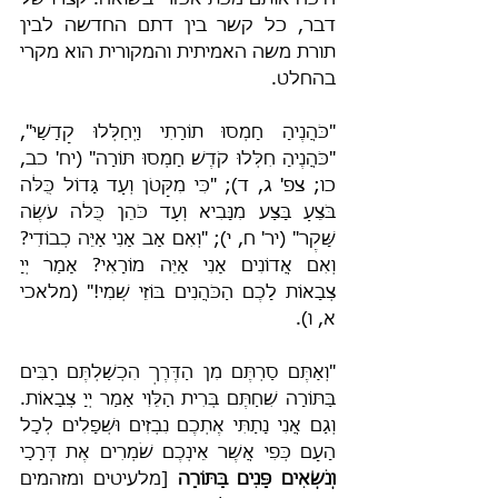
היכה אותם מכת אכזרי בשואה. קצרו של 
דבר, כל קשר בין דתם החדשה לבין 
תורת משה האמיתית והמקורית הוא מקרי 
בהחלט.
"כֹּהֲנֶיהָ חָמְסוּ תוֹרָתִי וַיְחַלְּלוּ קָדָשַׁי", 
"כֹּהֲנֶיהָ חִלְּלוּ קֹדֶשׁ חָמְסוּ תּוֹרָה" (יח' כב, 
כו; צפ' ג, ד); "כִּי מִקָּטֹן וְעַד גָּדוֹל כֻּלֹּה 
בֹּצֵעַ בָּצַע מִנָּבִיא וְעַד כֹּהֵן כֻּלֹּה עֹשֶׂה 
שָּׁקֶר" (יר' ח, י); "וְאִם אָב אָנִי אַיֵּה כְבוֹדִי? 
וְאִם אֲדוֹנִים אָנִי אַיֵּה מוֹרָאִי? אָמַר יְיָ 
צְבָאוֹת לָכֶם הַכֹּהֲנִים בּוֹזֵי שְׁמִי!" (מלאכי 
א, ו).
"וְאַתֶּם סַרְתֶּם מִן הַדֶּרֶךְ הִכְשַׁלְתֶּם רַבִּים 
בַּתּוֹרָה שִׁחַתֶּם בְּרִית הַלֵּוִי אָמַר יְיָ צְבָאוֹת. 
וְגַם אֲנִי נָתַתִּי אֶתְכֶם נִבְזִים וּשְׁפָלִים לְכָל 
הָעָם כְּפִי אֲשֶׁר אֵינְכֶם שֹׁמְרִים אֶת דְּרָכַי 
וְנֹשְׂאִים פָּנִים בַּתּוֹרָה
 [מלעיטים ומזהמים 