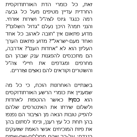
זאת, כל כומרי הדת האורתודוקסית 
החרדית עדיין מטיפים מעל כל גבעה 
רמה כנגד גיוס לצה"ל ושירות אזרחי. 
והנני תמה? היכן נעלם "גדול השלום"? 
מדוע פתאום אין "חובה לאהוב כל אחד 
ואחד מעם-ישראל"? מדוע פתאום הערך 
העליון הוא לא "אחדות העם"? אדרבה, 
הם מתכנסים להפגנות ענק שבהן הם 
מחרפים ומגדפים את חיילי צה"ל 
והשוטרים וקוראים להם נאצים וצוררים.
בשנתיים האחרונות הוּכח, כי כל מה 
שמעניין את כומרי הרשע האורתודוקסים 
הוא 
כסף!
 כאשר ההטפות לאחדות 
ולשלום שירתו את האינטרסים שלהם 
להפיק טובות הנאה מן הציבור הם נפנפו 
בהן תחת כל עץ רענן, וניסו לסתום בהן 
את פיות המוכיחים אנשי האמת שזועקים 