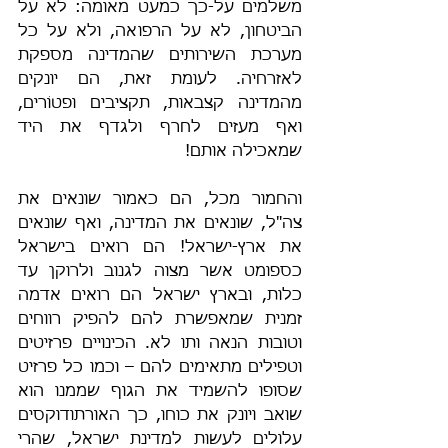
משלמים על-כך כמעט מאומה: לא על 
הביטחון, לא על הרפואה, ולא על כל 
מערכת השירותים שהמדינה מספקת 
לאזרחיה. לעומת זאת, הם יונקים 
מהמדינה קצבאות, תקציבים ופטוֹרים, 
ואף מעזים לחרף ולגדף את היד 
שמאכילה אותם!
והחמור מכל, הם כאמור שונאים את 
צה"ל, שונאים את המדינה, ואף שונאים 
את ארץ-ישראל! הם רואים בישראל 
כספומט אשר מצוה לגנוב ולרוקן עד 
כלות, ובארץ ישראל הם רואים אדמה 
זמנית שמאפשרת להם להפיק רווחים 
וטובות הנאה ותו לא. הכינויים פרזיטים 
וטפילים מתאימים להם – וכמו כל פרזיט 
שסופו להשמיד את הגוף שממנו הוא 
שואב ויונק את כוחו, כך האורתודוקסים 
עלולים לעשות למדינת ישראל, שהרי 