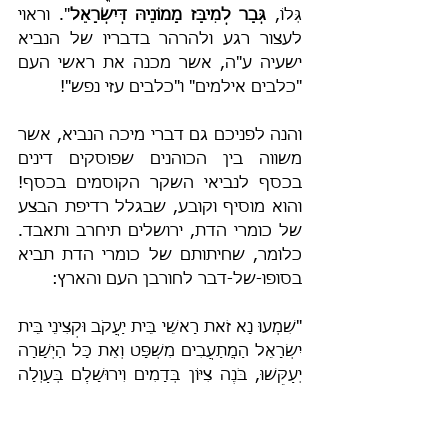
גְּלוֹ, 
גְּבַר לְמִיבַּז מָמוֹנֵיהּ דְּיִשְׂרָאֵל
". וראוי 
לעצור רגע ולהרהר בדבריו של הנביא 
ישעיה ע"ה, אשר מכנה את ראשי העם 
"כלבים אילמים" ו"כלבים עזי נפש"!
והנה לפניכם גם דברי מיכה הנביא, אשר 
משווה בין הכוהנים שפוסקים דינים 
בכסף לנביאי השקר הקוסמים בכסף! 
והוא מוסיף וקובע, שבגלל רדיפת הבצע 
של כומרי הדת, ירושלים תיחרב ותאבד. 
כלומר, שחיתותם של כומרי הדת תביא 
בסופו-של-דבר לחורבן העם והארץ:
"שִׁמְעוּ נָא זֹאת רָאשֵׁי בֵּית יַעֲקֹב וּקְצִינֵי בֵּית 
יִשְׂרָאֵל הַמֲתַעֲבִים מִשְׁפָּט וְאֵת כָּל הַיְשָׁרָה 
יְעַקֵּשׁוּ, בֹּנֶה צִיּוֹן בְּדָמִים וִירוּשָׁלִַם בְּעַוְלָה 
[ושם תרגם יונתן: 'דְּבָנַן בָּתֵּיהוֹן בְּצִיוֹן 
בְּדַם אֲשִׁיד וִירוּשְׁלֶם בְּנִכלִין', דהיינו, 