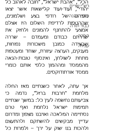
הכל", "אהבת ישראל", "חובה לאהוב כל 
רש"י-שדים
יהודי", ועוד-ועוד קלישאות אשר יצאו 
כתבי הגנה
מפיהם של רודפי בצע ושלמונים, 
שההטפות לרדיפת השלום היו אצלם 
כבוד תורה
אמצעי להתחנף להמונים ולחזק את 
הלכה
שׂררתם כבודם ומעמדם – שׂררה 
שבצידה כמובן משכורות נפוחות, 
קבלה
מענקים, הערצה עיוורת, שוחד ומעטפות 
מתחת לשולחן, ואינסוף טובות-הנאה 
מהממסד ומההמון כלפי אותם כומרי 
ממסד אורתודוקסים.
אך עתה, לאחר כשנתיים מאז החלה 
מלחמת "חרבות ברזל", נדמה כי 
צביעותם נחשׂפה לעין כֹּל: במשך שנתיים 
תמימות ישראל נלחמת ואף טרם 
נסתיימה המלאכה ואויבנו מצפון ומדרום 
עדיין מבקשים להשתקם ולהתעצם 
ולהכות בנו שוק על ירך – ולמרות כל 