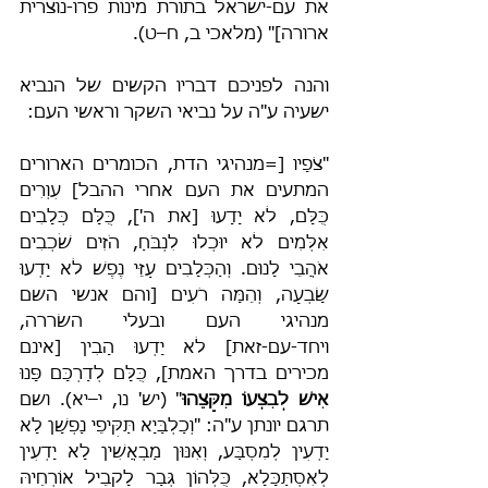
את עם-ישראל בתורת מינות פרו-נוצרית 
ארורה]" (מלאכי ב, ח–ט).
והנה לפניכם דבריו הקשים של הנביא 
ישעיה ע"ה על נביאי השקר וראשי העם:
"צֹפָיו [=מנהיגי הדת, הכומרים הארורים 
המתעים את העם אחרי ההבל] עִוְרִים 
כֻּלָּם, לֹא יָדָעוּ [את ה'], כֻּלָּם כְּלָבִים 
אִלְּמִים לֹא יוּכְלוּ לִנְבֹּחַ, הֹזִים שֹׁכְבִים 
אֹהֲבֵי לָנוּם. וְהַכְּלָבִים עַזֵּי נֶפֶשׁ לֹא יָדְעוּ 
שָׂבְעָה, וְהֵמָּה רֹעִים [והם אנשי השם 
מנהיגי העם ובעלי השׂררה, 
ויחד-עם-זאת] לֹא יָדְעוּ הָבִין [אינם 
מכירים בדרך האמת], כֻּלָּם לְדַרְכָּם פָּנוּ 
אִישׁ לְבִצְעוֹ מִקָּצֵהוּ
" (יש' נו, י–יא). ושם 
תרגם יונתן ע"ה: "וְכַלְבַּיָא תַּקִּיפֵי נַפְשָׁן לָא 
יָדְעִין לְמִסְבַּע, וְאִנּוּן מַבְאֲשִׁין לָא יָדְעִין 
לְאִסְתַּכָּלָא, כֻּלְּהוֹן גְּבַר לָקֳבֵיל אוֹרְחֵיהּ 