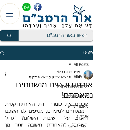
פוסט
All Posts
אדיר דחוח-הלוי
All Posts
10 בנוב׳ 2025
זמן קריאה 4 דקות
אורתודוקסים מושחתים –
מצוות משנה-תורה
נמאסתם!
מורה-הנבוכים
זוכרים את כומרי הדת האורתודוקסית 
מאמרי מדע
הממסדיים למיניהם, מטיפים לנו השכם 
אפיקים
והערב על חשיבות השלום? "גדול 
השלום", "האחדות חשובה יותר מן 
רש"י-הגשמה