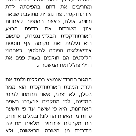
כנגדם: על-כך שהם מחללים-שם-שמים 
ומחריבים את דתנו בהפיכתה לדת 
אורתודוקסית פרו-נוצרית מתועבת שנואה 
ובזויה. אולם, כאשר ההטפות לאחדות 
אינן משרתות את רדיפת הבצע 
האורתודוקסית הבלתי-נגמרת, פתאום 
היא נעלמת ואת מקומה אף תוספת 
אידיאולוגיה הפוכה לחלוטין: כאחרוני 
הליסטים הם תוקפים בעזות פנים את 
חיילי צה"ל ואת המשטרה.
המגזר החרדי שנמצא בכוללים ולומד את 
תורת המינות האורתודוקסית הוא מגזר 
בטלן, לא יצרני, אשר תרומתו למיסי 
המדינה, לפי מחקרים שנערכו בשנים 
האחרונות, היא פי שישה עד פי תשעה 
פחות מן האזרח החילוני! ובמלים אחרות, 
הם מקבלים שירותים מלאים ממדינה 
מודרנית מן השורה הראשונה, ולא 