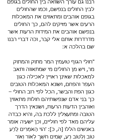
רבנו גם עורך השוואה בין החולים בגופם 
לבין החולים בנפשם, וכמו שהחולים 
בגופם אוהבים ומתאווים את המאכלות 
הרעים אשר מזיקים להם, כך החולים 
בנפשם אוהבים את המידות הרעות אשר 
מדרדרות אותם אלי קבר, וכֹה דברי רבנו 
שם בהלכה א:
"חולֵי הגוף טועמין המר מתוק והמתוק 
מר, ויש מן החולים מי שמתאווה ותאב 
למאכלות שאינן ראויין לאכילה כגון 
העפר והפחם, ושונא המאכלות הטובים 
כגון הפת והבשר, הכל לפי רוב החולי – 
כך בני אדם שנפשותיהם חולות מתאווין 
ואוהבין הדעות הרעות, ושונאין הדרך 
הטובה ומתעצלין ללכת בה, והיא כבדה 
עליהם מאד לפי חוליים, וכן ישעיה אומר 
באנשים הללו [ה, כ]: 'הוֹי הָאֹמְרִים לָרַע 
טוֹב וְלַטּוֹב רָע, שָׂמִים חֹשֶׁךְ לְאוֹר וְאוֹר 