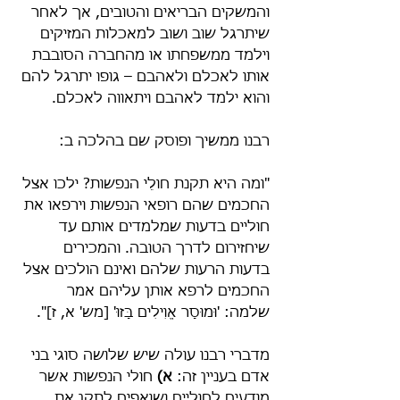
והמשקים הבריאים והטובים, אך לאחר 
שיתרגל שוב ושוב למאכלות המזיקים 
וילמד ממשפחתו או מהחברה הסובבת 
אותו לאכלם ולאהבם – גופו יתרגל להם 
והוא ילמד לאהבם ויתאווה לאכלם.
רבנו ממשיך ופוסק שם בהלכה ב:
"ומה היא תקנת חולֵי הנפשות? ילכו אצל 
החכמים שהם רופאי הנפשות וירפאו את 
חוליים בדעות שמלמדים אותם עד 
שיחזירום לדרך הטובה. והמכירים 
בדעות הרעות שלהם ואינם הולכים אצל 
החכמים לרפא אותן עליהם אמר 
שלמה: 'וּמוּסָר אֱוִילִים בָּזוּ' [מש' א, ז]".
מדברי רבנו עולה שיש שלושה סוגי בני 
אדם בעניין זה:
 א)
 חולי הנפשות אשר 
מודעים לחוליים ושואפים לתקן את 