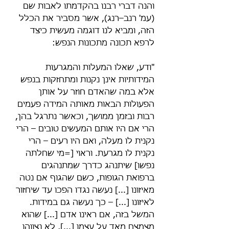
והנה דברי רבנו בהקדמתו לאבות שם 
(עמ' רנב–רנג), אשר מסביר את הכלל 
הזה, ומביא לנו דוגמה מעשית כיצד 
לרפא תכונה מתכונות הנפש:
"ודע, שאלו המעלות והמגרעות 
המידותיות אינן נקנות ומתחזקות בנפש 
אלא במה שהאדם חוזר על אותן 
הפעולות הבאות מאותה המידה פעמים 
רבות ובזמן ממושך, וכאשר נתרגל בהן, 
הרי אם היו אותם המעשים טובים – הרי 
נקנית לו מעלה, ואם היו רעים – הרי 
נקנית לו מגרעת. וראוי [=מי שחלתה 
נפשו] שיתנהג כדרך שמתנהגים 
ברפואת הגופות, כשם שהגוף אם נטה 
מאיזונו [...] נעשה נגדו הפכו עד שיחזור 
לאיזונו [...] – כך נעשה גם במידות. 
המשל בזה, אם ראינו אדם [...] שהוא 
מצמצם מאד על עצמו [...], לא נצווהו 