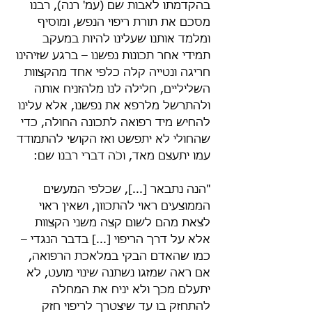
בהקדמתו לאבות שם (עמ' רנה), רבנו 
מסכם את תורת ריפוי הנפש, ומוסיף 
ומלמד אותנו שעלינו להיות במעקב 
תמידי אחר תכונות נפשנו – ברגע שזיהינו 
חריגה ונטייה קלה כלפי אחד מהקצוות 
השליליים, חלילה לנו מלהזניח אותה 
ולהתרשל מלרפא את נפשנו, אלא עלינו 
להחיש מיד רפואה לתכונה החולה, כדי 
שהחולי לא יתפשט ואז הקושי להתמודד 
עמו יתעצם מאד, וכֹה דברי רבנו שם:
"הנה נתבאר [...], שכלפי המעשים 
הממוצעים ראוי להתכוון, ושאין ראוי 
לצאת מהם לשום קצה משני הקצוות 
אלא על דרך הריפוי [...] בדבר הנגדי – 
כמו שהאדם הבקי במלאכת הרפואה, 
אם ראה שמזגו נשתנה שינוי מועט, לא 
יתעלם מכך ולא יניח את המחלה 
להתחזק בו עד שיצטרך לריפוי חזק 