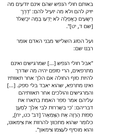
באותם חולי הנפש שהם אינם יודעים מה 
יזיק להם ולא מה יועיל להם: 'דֶּרֶךְ 
רְשָׁעִים כָּאֲפֵלָה לֹא יָדְעוּ בַּמֶּה יִכָּשֵׁלוּ' 
[שם ד, יט]".
ועל הסוג השלישי מבני האדם אומר 
רבנו שם:
"אבל חולי הנפש [...] שמרגישים ואינם 
מתרפאים, הרי סופם יהיה מה שדרך 
להיות סוף החולה אם הלך אחר תאוותיו 
ואינו מתרפא, שהוא יאבד בלי ספק. [...] 
והמרגישים והולכים אחר תאוותיהם 
עליהם אמר ספר האמת בתארו את 
דבריהם: 'כִּי בִּשְׁרִרוּת לִבִּי אֵלֵךְ לְמַעַן 
סְפוֹת הָרָוָה אֶת הַצְּמֵאָה' [דב' כט, יח], 
כלומר שהוא מתכוון להרוות את צימאונו, 
והוא מוסיף לעצמו צימאון".