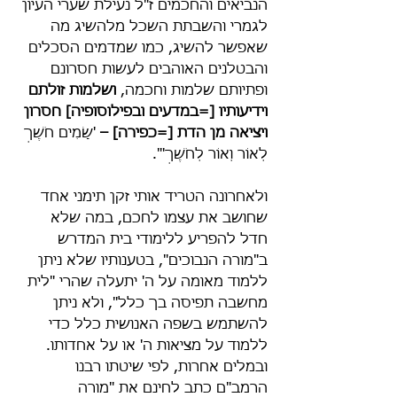
הנביאים והחכמים ז"ל נעילת שערי העיון 
לגמרי והשבתת השכל מלהשיג מה 
שאפשר להשיג, כמו שמדמים הסכלים 
והבטלנים האוהבים לעשות חסרונם 
ופתיותם שלמות וחכמה, 
ושלמות זולתם 
וידיעותיו [=במדעים ובפילוסופיה] חסרון 
ויציאה מן הדת [=כפירה] –
 'שָׂמִים חֹשֶׁךְ 
לְאוֹר וְאוֹר לְחֹשֶׁךְ'".
ולאחרונה הטריד אותי זקן תימני אחד 
שחושב את עצמו לחכם, במה שלא 
חדל להפריע ללימודי בית המדרש 
ב"מורה הנבוכים", בטענותיו שלא ניתן 
ללמוד מאומה על ה' יתעלה שהרי "לית 
מחשבה תפיסה בך כלל", ולא ניתן 
להשתמש בשפה האנושית כלל כדי 
ללמוד על מציאות ה' או על אחדותו. 
ובמלים אחרות, לפי שיטתו רבנו 
הרמב"ם כתב לחינם את "מורה 