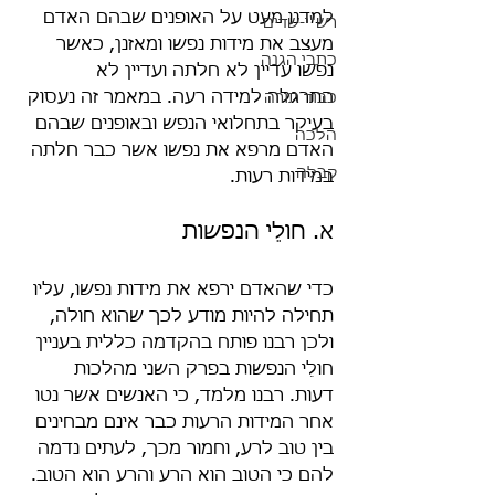
למדנו מעט על האופנים שבהם האדם 
רש"י-שדים
מעצב את מידות נפשו ומאזנן, כאשר 
כתבי הגנה
נפשו עדיין לא חלתה ועדיין לא 
התרגלה למידה רעה. במאמר זה נעסוק 
כבוד תורה
בעיקר בתחלואי הנפש ובאופנים שבהם 
הלכה
האדם מרפא את נפשו אשר כבר חלתה 
קבלה
במידות רעות.
א. חולֵי הנפשות
כדי שהאדם ירפא את מידות נפשו, עליו 
תחילה להיות מודע לכך שהוא חולה, 
ולכן רבנו פותח בהקדמה כללית בעניין 
חולֵי הנפשות בפרק השני מהלכות 
דעות. רבנו מלמד, כי האנשים אשר נטו 
אחר המידות הרעות כבר אינם מבחינים 
בין טוב לרע, וחמור מכך, לעתים נדמה 
להם כי הטוב הוא הרע והרע הוא הטוב. 