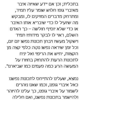
בתכלית; וכן אם יידע שאיזה איבר 
מאיברי גופו חלוש שומר עליו תמיד, 
ומתרחק מדברים המזיקים לו, ומבקש 
מה שיועיל לו כדי שיבריא אותו האיבר 
או כדי שלא יוסיף חולשה – כך האדם 
השלם, ראוי לו לבקר מידותיו תמיד 
וישקול מעשיו ויבחן תכונות נפשו יום יום, 
וכל זמן שיראה נפשו נוטָה כלפי קצה מן 
הקצוות, יחיש את הריפוי ואל יניח 
לתכונות הרעות להתחזק בחוזרו על 
המעשה הרע כמה פעמים כמו שביארנו".
נמצא, שעלינו להתייחס לתכונות נפשנו 
כאל איברי גופנו, וכמו שאנו נזהרים 
לשמור על איברי גופנו, כך עלינו להיזהר 
ולהישמר בתכונות נפשנו, ואם חלילה 
ראינו שנגעי המעשים הרעים החלו 
לפשׂות בהן ולהטותן מן האיזון אל 