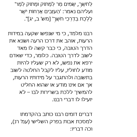
לְחֹשֶׁךְ, שָׂמִים מַר לְמָתוֹק וּמָתוֹק לְמָר' 
ועליהם נאמר: 'הַעֹזְבִים אָרְחוֹת יֹשֶׁר 
לָלֶכֶת בְּדַרְכֵי חֹשֶׁךְ' [מש' ב, יג]".
רבנו מלמד, כי מי שנפשו שקעה במידות 
הרעות, אוהב את דרכו הרעה ושונא את 
הדרך הטובה, כי כבר קשה לו מאד 
לשוב לדרך הטובה. כלומר, כדי שאדם 
ירפא את נפשו, לא רק שעליו להיות 
מודע לחוליו, עליו לקבל החלטה לשוב 
בתשובה ולהתגבר על מידותיו הרעות, 
אך אם אינו מודע או שהוא החליט 
להמשיך ללכת בשרירות לבו – לא 
יועילו לו דברי רבנו.
דברים דומים רבנו כותב בהקדמתו 
למסכת אבות בפרק השלישי (עמ' רנ), 
וכֹה דבריו: