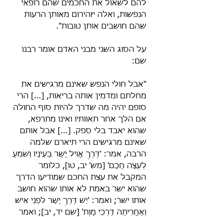
להם לשאול את החכמים שהם רופאי 
הנפשות, ואלה יזהירום מאותן הרעות 
שהם חושבים אותן טובות".
על הסוג השני מבני האדם אומר רבנו 
שם:
"אבל חולי הנפש שאינם מרגישים את 
מחלתם ומדמין אותה בריאות, [...] הרי 
סופם יהיה מה שדרך להיות סוף החולה 
אם הלך אחר תאוותיו ואינו מתרפא, 
שהוא יאבד בלי ספק. [...] אבל אותם 
שאינם מרגישים הרי תיארם שלמה 
הרבה, אמר: 'דֶּרֶךְ אֱוִיל יָשָׁר בְּעֵינָיו וְשֹׁמֵעַ 
לְעֵצָה חָכָם' [מש' יב, טו], כלומר 
המקבל את עצת החכם שמודיעו הדרך 
שהוא ישר באמת לא אותו שהוא חושב 
אותו ישר; ואמר: 'יֵשׁ דֶּרֶךְ יָשָׁר לִפְנֵי אִישׁ 
וְאַחֲרִיתָהּ דַּרְכֵי מָוֶת' [שם יד, יב]; ואמר 