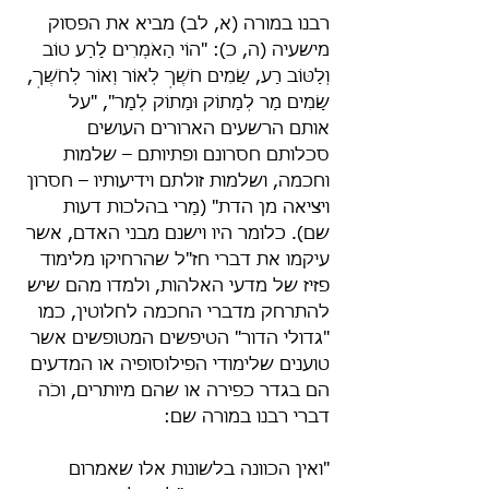
רבנו במורה (א, לב) מביא את הפסוק 
מישעיה (ה, כ): "הוֹי הָאֹמְרִים לָרַע טוֹב 
וְלַטּוֹב רָע, שָׂמִים חֹשֶׁךְ לְאוֹר וְאוֹר לְחֹשֶׁךְ, 
שָׂמִים מַר לְמָתוֹק וּמָתוֹק לְמָר", "על 
אותם הרשעים הארורים העושים 
סכלותם חסרונם ופתיותם – שלמות 
וחכמה, ושלמות זולתם וידיעותיו – חסרון 
ויציאה מן הדת" (מָרי בהלכות דעות 
שם). כלומר היו וישנם מבני האדם, אשר 
עיקמו את דברי חז"ל שהרחיקו מלימוד 
פזיז של מדעי האלהות, ולמדו מהם שיש 
להתרחק מדברי החכמה לחלוטין, כמו 
"גדולי הדור" הטיפשים המטופשים אשר 
טוענים שלימודי הפילוסופיה או המדעים 
הם בגדר כפירה או שהם מיותרים, וכֹה 
דברי רבנו במורה שם:
"ואין הכוונה בלשונות אלו שאמרום 