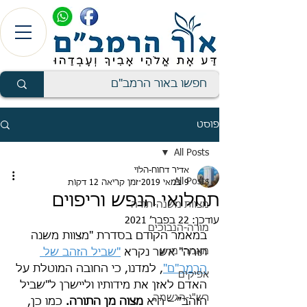
פוסט
All Posts
אדיר דחוח-הלוי
All Posts
9 במאי 2019
זמן קריאה 12 דקות
תחלואי הנפש וריפוים
מצוות משנה-תורה
עודכן:
22 בפבר׳ 2021
מורה-הנבוכים
במאמר הקודם בסדרת "מצוות משנה 
מאמרי מדע
תורה" אשר נקרא 
"שביל הזהב של 
הרמב"ם"
, למדנו, כי החובה המוטלת על 
אפיקים
האדם לאזן את מידותיו וליישרן ל"שביל 
רש"י-הגשמה
הזהב" – היא 
מצוה מן התורה.
 כמו כן, 