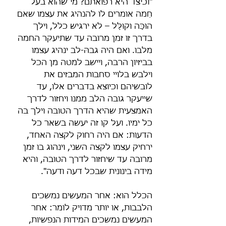
"וכיצד היא רפואתם? מי שהוא בעל 
חֵמה אומרים לו להנהיג את עצמו שאם 
הוּכָּה וקוּלָּל – לא ירגיש כלל, וילך 
בדרך זו זמן מרובה עד שתיעקר החמה 
מלבו. ואם היה גבהּ-לב ינהיג עצמו 
בביזיון הרבה, ויישב למטה מן הכל 
וילבש בלויי סחבות המבזים את 
לובשיהם וכיוצא בדברים אלו, עד 
שייעקר גובה הלב ממנו ויחזור לדרך 
האמצעית שהיא הדרך הטובה וילך בה 
כל ימיו. ועל קו זה יעשה בשאר כל 
הדעות: אם היה רחוק לקצה האחד, 
ירחיק עצמו לקצה השני, וינהוג בו זמן 
מרובה עד שיחזור לדרך הטובה, והיא 
מידה בינונית שבכל דעה ודעה".
הכלל הוא: אחר המעשים נמשכים 
הלבבות, או יותר מדויק לומר: אחר 
המעשים נמשכים המידות הנפשיות, 