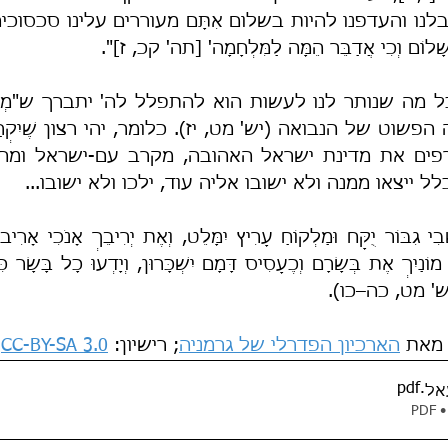
וֹם וְכִי אֲדַבֵּר הֵמָּה לַמִּלְחָמָה' [תה' קכ, ז]".
ל ייצאו ממנה ולא ישובו אליה עוד, ילכו ולא ישובו...
" (יש' מט, כה–כו).
מאת 
הארכיון הפדרלי של גרמניה
; רישיון: 
CC-BY-SA 3.0
.
.pdf
אל