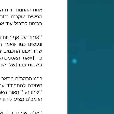
בכוחנו לסבול עוד את
בשמות בניו [של ישמעאל]:
הרמב"ם מציע ליהודי
"וְאֵלֶּה שְׁמוֹת בְּנֵי יִש