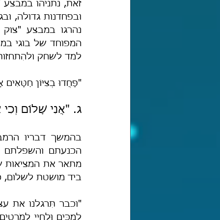
למד לשחק ולהִתחזות 
"פָּחֲדוּ בְצִיּוֹן חַטָּאִי
ג. "אֲנִי שָׁלוֹם וְכִי 
ביד מושטת לשלום, כך