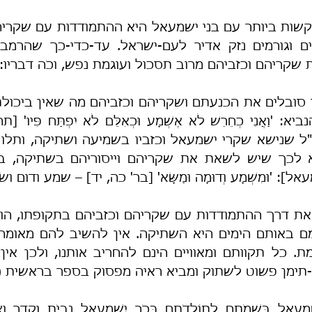
 שקריהם וכזביהם מרוב תסכול ועוגמת נפש, וכֹה דבריו:
 'וּמִשְׁמָע וְדוּמָה וּמַשָּׂא' [בר' כה, יד] – שמע ודום ושׂ
-תימן פשוט לשתוק ומביא ראיה מפסוק בספר בראשית (כה
ְׁמָעֵאל בִּשְׁמֹתָם לְתוֹלְדֹתָם בְּכֹר יִשְׁמָעֵאל נְבָיֹת וְקֵדָר וְאַד