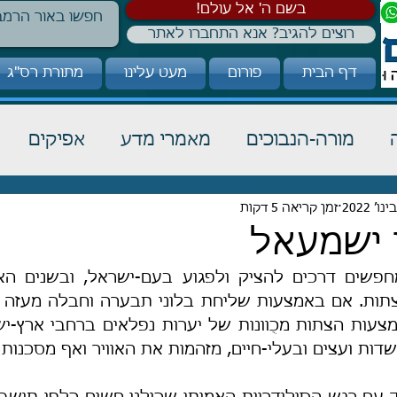
!בשם ה' אל עולם
רוצים להגיב? אנא התחברו לאתר
דף הבית
פורום
מעט עלינו
מתורת רס"ג
מורה-הנבוכים
מאמרי מדע
אפיקים
זמן קריאה 5 דקות
כבוד תורה
הלכה
קבלה
 ישמעאל
ות ועצים ובעלי-חיים, מזהמות את האוויר ואף מסכנות ח