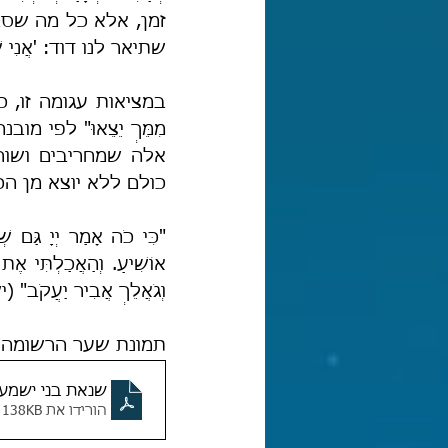
שתיאר לנו דוד: 'אֲנִי שָׁל
כולם ללא יוצא מן הכל
וְגֹאֲלֵךְ אֲבִיר יַעֲקֹב
תמונת שער הרשומה 
שנאת בני ישמע
הורידו את PDF • 138KB