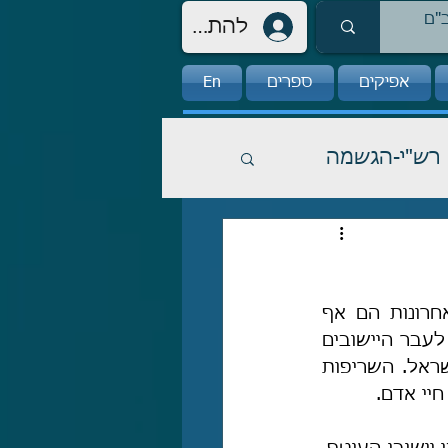
להתחברות
אפיקים
ספרים
En
רש"י-הגשמה
הישמעאלים תמיד מחפשים דרכים להציק ולפגוע בעם-ישראל, ובשנים האחרונות הם אף 
מצאו דרך חדשה: הצתות. אם באמצעות שליחת בלוני תבערה וחבלה מעזה לעבר היישובים 
בעוטף עזה, ואם באמצעות הצתות מכֻוונות של יערות נפלאים ברחבי ארץ-ישראל. השריפות 
יי אדם.