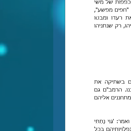
זאת, נתניהו במבצע "צוק איתן" יחד עם בוגי יעלון מוג-הלב, טיפל בצוררנו בכפפות של משי 
ובפחדנות גדולה, ובגלל פחדנותם וחששותיהם מפגיעה "מיותרת" בפלסטינים "חפים מפשע", 
נהרגו במבצע "צוק איתן" למעלה משבעים חיילים! כמו כן, לא אשכח את רעדו ומבטו 
המפוחד של בוגי במסיבות העיתונאים שהיו במהלך המבצע, והוא הדין לנתניהו, רק שנתניהו 
בהמשך דבריו הרמב"ם מוסיף להתייחס לעובדה, שלמרות שאנחנו סובלים בשתיקה את 
הכנעתם והשפלתם של הישמעאלים, עדיין הם מתנפלים עלינו ומפַגעים בנו. הרמב"ם גם 
מתאר את המציאות שהייתה בימיו וכל-כך נכונה גם לימינו אנו – ככל שאנחנו מתחננים אליהם 
"וכבר תִּרגלנו את עצמנו גדולים וקטנים לסבול הכנעתם, כמו שציווה ישעיה ואמר: 'גֵּוִי נָתַתִּי 
לְמַכִּים וּלְחָיַי לְמֹרְטִים' [נ, ו], ועם-כל-זה אין אנו ניצולים מתוקף צרותיהם והתנפלויותיהם בכל 