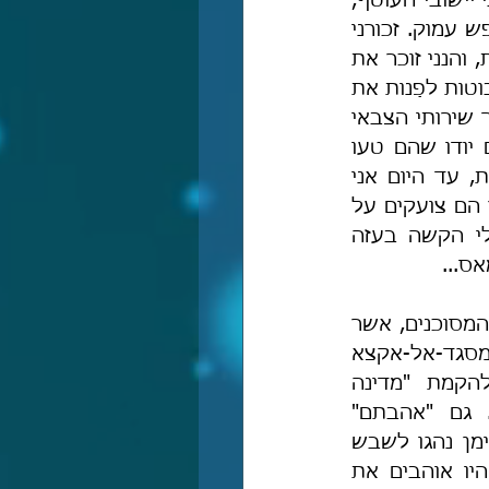
בעניין עוטף עזה: יחד עם רגש הסולידריות האמיתי שכולנו חשים כלפי תושבי יישובי העוטף, 
עלינו להזכיר להם שיש להם אחריות גדולה למצבם, ועליהם לערוך חשבון נפש עמוק. זכורני 
שהתארחתי בשבת-חתן ביישוב גדיד שבגוש קטיף כשבועיים לפני ההתנתקות, והנני זוכר את 
הפגנות התושבים יושבי העוטף בימי שישי בכניסה לגוש קטיף וקריאותיהם הבוטות לפַנות את 
היישובים הנפלאים שהיו בגוש (זכיתי להכיר את היישובים הללו ונופם במהלך שירותי הצבאי 
בגוש קטיף במשך למעלה משנה). יש לזכור זאת להם, עד שאותם תושבים יודו שהם טעו 
ויבקשו סליחה ומחילה מתושבי גוש קטיף שהגנו עליהם בגופם. ויתרה מזאת, עד היום אני 
שומע את תושבי העוטף אשר עדיין אינם מבינים עם מי יש להם עסק, ועדיין הם צועקים על 
הממשלה שתגיע ל"הסדר מדיני", הם עדיין חושבים שבגלל המצב הכלכלי הקשה בעזה 
ס...
לשריפות הללו ולשריפות ביערות ארץ-ישראל אחראים בני דודנו הישמעאלים המסוכנים, אשר 
מאז ומעולם שנאו אותה שנאה תהומית, לא אכפת להם מארץ-ישראל ואפילו מסגד-אל-אקצא 
לא באמת מעניין אותם, כל טענותיהם ודרישותיהם להכרה מדינית ולהקמת "מדינה 
פלסטינית" אינן אלא אמצעים כדי להציק לפגוע ולכלות בעם-ישראל. גם "אהבתם" 
לאל-קודס וְלַמַסְגֵּפִים הטמאים בהר-הבית אינה אלא תרמית (יהודי תימן בתימן נהגו לשבש 
את שם המסגד ולקרוא לו בכינוי של גנאי: "מַסְגֵּף") – כי אם הם באמת היו אוהבים את 