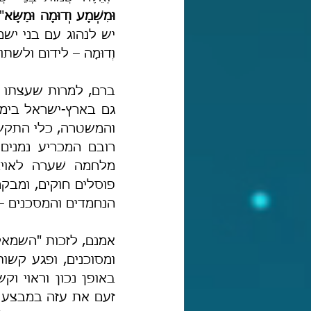
וּמִשְׁמָע וְדוּמָה וּמַשָּׂא
וְדוּמָה – לידום ולש
הנחמדים והמסכנים –