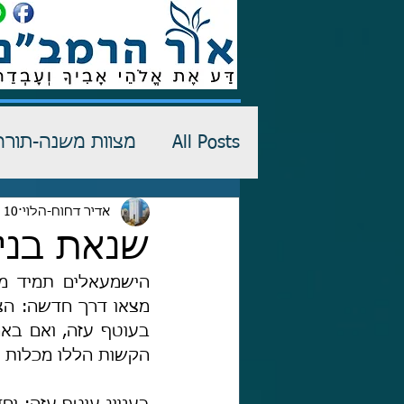
All Posts
מצוות משנה-תורה
רש"י-שדים
אדיר דחוח-הלוי
10 בינו׳ 2022
כתבי הגנה
שנאת בני
הקשות הללו מכלות שד