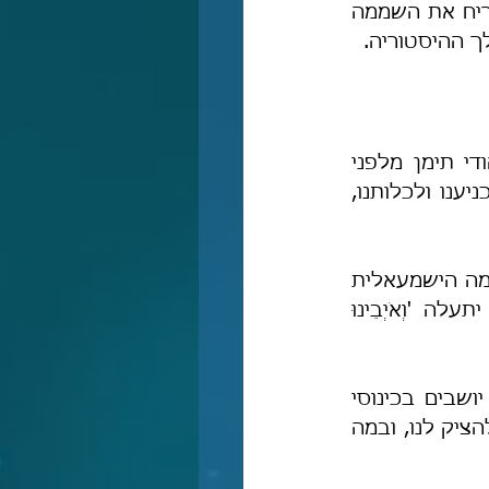
ירושלים עיר-הקודש, הם היו שמחים ומעודדים את עם-ישראל להמשיך ולהפריח את השממה 
 ההיסטוריה.
שנאת בני ישמעאל לעם-ישראל הייתה מאז ומעולם, הרמב"ם באיגרתו ליהודי תימן מלפני 
כ-850 שנים, מתאר את שנאתם לעם-ישראל, ואת רצונם העז להשפילנו להכניענו ולכלותנו, 
"ואתם אחינו דעו, כי ה' הִשליכנו [בגלות] ברוב עווננו באומה הזו, כלומר האומה הישמעאלית 
רבת המשׂטמה לנו, והמִתחכמים להרע לנו ולשנוא אותנו, כמו שֶׁיָּעַד לנו יתעלה 'וְאֹיְבֵינוּ 
כוונת הרמב"ם במה שהעתיק את הפסוק "וְאֹיְבֵינוּ פְּלִילִים" היא לכך, שהם יושבים בכינוסי 
גדוליהם (כגון באו"ם ובליגה הערבית), ומתַחבלים תחבולות היאך להגבילנו ולהציק לנו, ובמה 