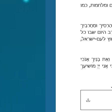
זמן, אלא כל מה שסבלנו והעדפנו להיות בשלום אִתָּם מעוררים עלינו סכסוכים ומלחמות, כמו 
במציאות עגומה זו, כל מה שנותר לנו לעשות הוא להתפלל לה' יתברך ש"מְהָרְסַיִךְ וּמַחֲרִבַיִךְ 
מִמֵּךְ יֵצֵאוּ" לפי מובנה הפשוט של הנבואה (יש' מט, יז). כלומר, יהי רצון שֶׁיִקְרַב היום שבו כל 
אלה שמחריבים ושורפים את מדינת ישראל האהובה, מקרב עם-ישראל ומחוץ לעם-ישראל, 
"כִּי כֹה אָמַר יְיָ גַּם שְׁבִי גִבּוֹר יֻקָּח וּמַלְקוֹחַ עָרִיץ יִמָּלֵט, וְאֶת יְרִיבֵךְ אָנֹכִי אָרִיב וְאֶת בָּנַיִךְ אָנֹכִי 
אוֹשִׁיעַ. וְהַאֲכַלְתִּי אֶת מוֹנַיִךְ אֶת בְּשָׂרָם וְכֶעָסִיס דָּמָם יִשְׁכָּרוּן, וְיָדְעוּ כָל בָּשָׂר כִּי אֲנִי יְיָ מוֹשִׁיעֵךְ 