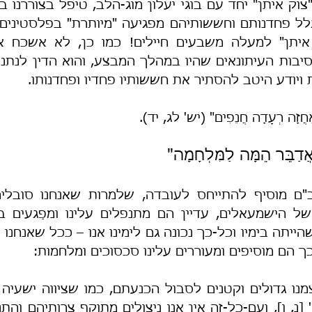
ויודע היטב להסתיר את חששותיו פחדיו ופחדנותו.
ם אָחֲזָה רְעָדָה חֲנֵפִים" (יש' לג, יד).
אֲדַבֵּר הֵמָּה לַמִּלְחָמָה"
 הם מוסיפים ומעוררים עלינו סכסוכים ומלחמות: