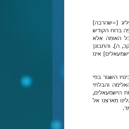
"ולא עמדה על ישראל כלל אומה יותר צוררת ממנה, ולא היה מי שהפליג [=שהִרבה] 
בהכנעתנו ובהשפלתנו וחיזוק שנאתנו כמותם, עד שדוד מלך ישראל כאשר צפה ברוח הקודש 
כל הרעות שיעברו על עם-ישראל, לא צווח ולא הֵילִיל ולא שִׁוֵּע בלשון כל האומה אלא 
מִמלכות ישמעאל, אמר: 'אוֹיָה לִי כִּי גַרְתִּי מֶשֶׁךְ שָׁכַנְתִּי עִם אָהֳלֵי קֵדָר' [תה' קכ, ה]. והתבונן 
ייחודו את קדר מיתר בני ישמעאל, כי המשוגע [=מוחמד] לדבריהם [=של הישמעאלים] אינו 
ה"משוגע" שנזכר בדברי הרמב"ם הוא כמובן מוחמד נביא האסלאם, וזה היה כינויו השגור בפי 
היהודים בארצות ערב – כינוי שמוחמד זכה לו בצדק-רב בשל התנהגותו האלימה והבלתי 
צפויה. לפי המסורת, מוחמד נולד בשבט קדר שהוא שבט שנכלל בתוך אומת הישמעאלים, 
ודוד המלך רמז אליו ברוח-קדשו כאשר אמר: אוי לנו לעם-ישראל על כך שגלינו מארצנו אל 
ד.