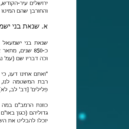
והחורבן שהם המיטו 
א. שנאת בני ישמ
וכֹה דבריו שם (עמ' נג
פְּלִילִים' [דב' לב, לא]
יוכלו להבליט את השפ