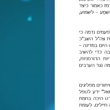
". משמע ודומה ומשא היו מבניו של ישמעאל, ויש בהם רמז כאמור כיצד 
יש לנהוג עם בני ישמעאל בגלות הארוכה והקשה רבת הייסורים והאנחות: וּמִשְׁמָע – לשמוע, 
ברם, למרות שעצתו זו נועדה ליהודים ששהו בגלות הארוכה במדינות ערב, לפעמים נדמה כי 
גם בארץ-ישראל בימינו יש לנהוג-כן. בית המשפט העליון, הפרקליטות, צמרת צה"ל השב"כ 
והמשטרה, כלי התקשורת למיניהם, וכל שאר מוקדי-הכוח של השלטון ששולט היום במדינה – 
רובם המכריע נמנים על הצד השמאלי של המפה, ומול כל אמירה שיש בה כדי להשיב 
מלחמה שׁערה לאויבנו הישמעאלים, הם מיד נעמדים על רגליהם האחוריות הדורסניות, 
פוסלים חוקים, ומבקרים בנקמנות ובחריפות עזה את כל מי שמעז לומר דבר-מה נגד הערבים 
אמנם, לזכות "השמאל" יש לציין, כי "הימין" בארץ-ישראל הביא עלינו בעיקר וויתורים מפליגים 
ומסוכנים, ופגע קשות בהרתעה של מדינת ישראל. לעומת זאת, דווקא "השמאל" ידע לטפל 
באופן נכון וראוי וקשה הרבה יותר בצוררים הישמעאלים. זכורני כיצד אולמרט היכה בחמת 
זעם את עזה במבצע "עופרת יצוקה", כאשר בכל המבצע ההוא נהרגו כעשרה חיילים. לעומת 