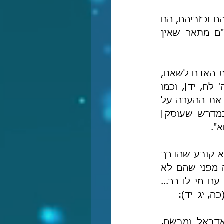
אחת ההתמודדויות הקשות ביותר עם בני ישמעאל היא ההתמודדות עם שקריהם וכזביהם, הם 
מפיצים שקרים וכזבים וגורמים נזק אדיר לעם-ישראל. עד-כדי-כך שהרמב"ם מתאר שאין 
"ואנחנו על אף היותנו סובלים את הכנעתם ושקריהם וכזביהם מה שאין ביכולת האדם לשאת, 
ונעשינו כמו שאמר הנביא: 'וַאֲנִי כְחֵרֵשׁ לֹא אֶשְׁמָע וּכְאִלֵּם לֹא יִפְתַּח פִּיו' [תה' לח, יד], וכמו 
שהדריכונו החכמים ז"ל שנישא שקרי ישמעאל וכזביו בשמיעה ושתיקה, ותלו את ההערה על 
כך [=את האסמכתא לכך שיש לשאת את שקריהם וייסוריהם בשתיקה, במדרש שעוסק] 
א".
רבנו הרמב"ם מתאר את דרך ההתמודדות עם שקריהם וכזביהם בתקופתו, הוא קובע שהדרך 
היחידה להתמודד עמם באותם הימים היא השתיקה. אין להשיב להם מאומה מפני שהם לא 
"ישתכנעו" מֵאוֹר האמת. כל תקוותם ומאוויים הינם להחריב אותנו, ולכן אין עם מי לדבר... 
, יג–יד):
ְבְּאֵל וּמִבְשָׂם, 