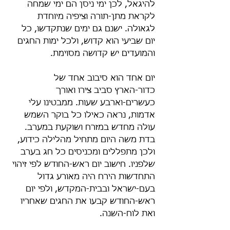
להיגאל, לכן ימי ניסן הם ימי שמחה 
לקראת מתן-תורה וציפיה מיוחדת 
לגאולה. ישנם גם ימים שנתקדשו, כל 
יום שביעי הוא קדוש, ולכל ימות החגים 
והמועדים יש קדושה מסוימת.
יום אחד הוא סיבוב אחד של 
כדור-הארץ סביב צירו ואורך 
כעשרים-וארבע שעות. ממבטינו עלי 
אדמות, נראה כאילו כל בוקר השמש 
עולה מחדש במזרח ושוקעת במערב. 
בדת משה היום מתחיל מהלילה כידוע, 
ולכן מתפללים ומכניסים כל חג בערב 
שלפניו. חישוב יום ראש-החודש לפי זיהוי 
התחדשות הירח היה מאורע גדול 
בעם-ישראל ובבית-המקדש, ולפי יום 
ראש-החודש קבעו את החגים שאחריו 
ואת לוח-השנה.