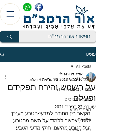
פוסט
All Posts
אדיר דחוח-הלוי
All Posts
10 במאי 2018
זמן קריאה 4 דקות
על השמש והירח תפקידם
מצוות משנה-תורה
ופעלם
מורה-הנבוכים
עודכן:
22 בפבר׳ 2021
מאמרי מדע
הקשר בין התורה למדעי-הטבע מעניין 
אפיקים
מאד, אפשר ללמוד על השם מהטבע 
ועל הטבע מהשם. חוקי מדעי הטבע 
רש"י-הגשמה