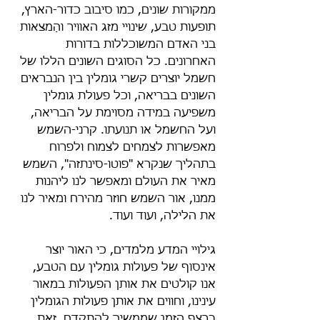
ממקורות שונים, כמו סיבוב כדור-הארץ, 
תופעות טבע, שינויי מזג האוויר והַמצאות 
בני האדם המשוכללות בדורות 
האחרונים. כל הסוגים השונים הללו של 
חשמל יוצרים קשרי גומלין בין הנבראים 
השונים בבריאה, וכל פעולת גומלין 
משפיעה במידה מסוימת על הבריאה, 
ועל החשמל או תנועתו. קרני-השמש 
מאפשרות לצמחים לצמוח ולפרוח 
בתהליך שנקרא "פוטו-סינתזה", השמש 
מאיר את העולם ומאפשר לנו ליהנות 
ממנו, אור השמש חוזר מהירח ומאיר לנו 
את הלילה, ועוד ועוד.
גילויי המדע מלמדים, כי האור יוצר 
אינסוף של פעולות גומלין עם הטבע, 
אנו קולטים את אותן הפעולות במאור 
עינינו, וחווים את אותן פעולות הגומלין 
ברצף הזמן שממשיך להתקדם. זאת 