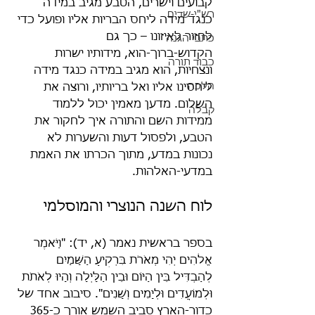
קבועים וישרים, הטבע מגיב במידה 
רש"י-שדים
כנגד מידה ליחס הבריות אליו ופועל כדי 
לחזור לאיזונו – כך גם 
כתבי הגנה
הקדוש-ברוך-הוא, מידותיו ישרות 
כבוד תורה
ונצחיות, הוא מגיב במידה כנגד מידה 
הלכה
ליחסינו אליו ואל בריותיו, ורוצה את 
השלום. מדען מאמין יכול ללמוד 
קבלה
ממידות השם והתורה איך לחקור את 
הטבע, ולפסול דעות והשערות לא 
נכונות במדע, מתוך הכרתו את האמת 
במדעי-האלהות.
לוח השנה הנוצרי והמוסלמי
בספר בראשית נאמר (א, יד): "וַיֹּאמֶר 
אֱלֹהִים יְהִי מְאֹרֹת בִּרְקִיעַ הַשָּׁמַיִם 
לְהַבְדִּיל בֵּין הַיּוֹם וּבֵין הַלָּיְלָה וְהָיוּ לְאֹתֹת 
וּלְמוֹעֲדִים וּלְיָמִים וְשָׁנִים". סיבוב אחד של 
כדור-הארץ סביב השמש אורך כ-365 