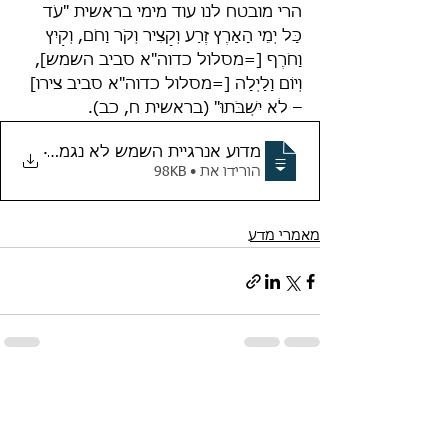
הרי מובטח לנו עוד מימי בראשית "עֹד 
כָּל יְמֵי הָאָרֶץ זֶרַע וְקָצִיר וְקֹר וָחֹם, וְקַיִץ 
וָחֹרֶף [=מסלול כדוה"א סביב השמש], 
וְיוֹם וָלַיְלָה [=מסלול כדוה"א סביב צירו] 
– לֹא יִשְׁבֹּתוּ" (בראשית ח, כב).
.
מדוע אנרגיית השמש לא נגמרת ומה ה
הורידו את • 98KB
מאמרי מדע
הצג הכול
פוסטים אחרונים