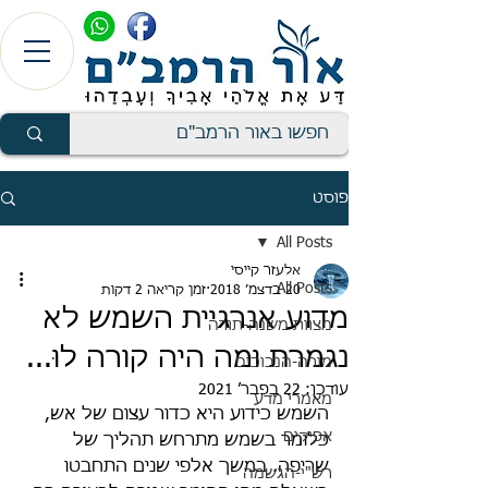
פוסט
All Posts
אלעזר קייסי
All Posts
20 בדצמ׳ 2018
זמן קריאה 2 דקות
מדוע אנרגיית השמש לא
מצוות משנה-תורה
נגמרת ומה היה קורה לוּ...
מורה-הנבוכים
עודכן:
22 בפבר׳ 2021
מאמרי מדע
השמש כידוע היא כדור עצום של אש, 
אפיקים
כלומר בשמש מתרחש תהליך של 
שריפה. במשך אלפי שנים התחבטו 
רש"י-הגשמה