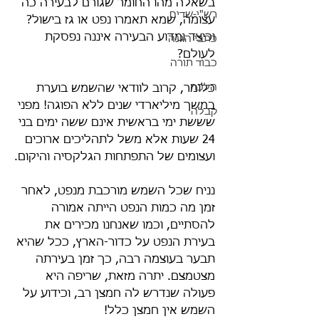
בשאלה מהו החומר שגורם לבעירה כה 
רש"י-שדים
עצומה, שמא תאמרו נפט או גז בישול? 
וכיצד ומדוע הבעירה איננה נפסקת 
כתבי הגנה
לעולם?
כבוד תורה
הלכה
כלומר, קרוב לוודאי שהשמש בוערת 
במשך מיליארדי שנים ללא הפוגה! מפני 
קבלה
שששת ימי בראשית אינם ששה ימים בני 
24 שעות אלא משל לתהליכים ארוכים 
ועצומים של התפתחות הגלקסיה והיקום.
נניח שכל השמש מורכבת מנפט, לאחר 
זמן מה כמות הנפט הייתה אמורה 
להסתיים, וכמו שאנחנו מכירים את 
בעירת הנפט על כדור-הארץ, ככל שהיא 
תבער בעוצמה רבה, כך זמן בעירתה 
מצטמצם. יתרה מזאת, שריפה היא 
פעולה שנדרש לה חמצן רב, וכידוע על 
השמש אין חמצן כלל!