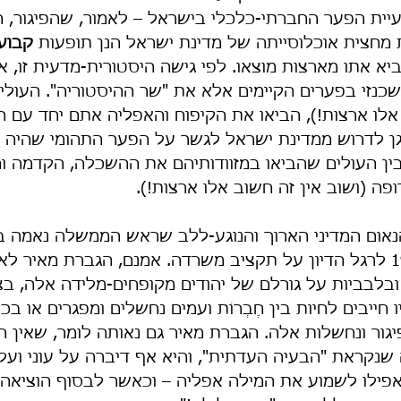
יית הפער החברתי-כלכלי בישראל – לאמור, שהפיגור, ה
מחצית אוכלוסייתה של מדינת ישראל הנן תופעות 
קבוע
יא אתו מארצות מוצאו. לפי גישה היסטורית-מדעית זו, א
נזי בפערים הקיימים אלא את "שר ההיסטוריה". העולי
לו ארצות!), הביאו את הקיפוח והאפליה אתם יחד עם ח
וגן לדרוש ממדינת ישראל לגשר על הפער התהומי שהיה 
בין העולים שהביאו במזוודותיהם את ההשכלה, הקדמה ו
פה (ושוב אין זה חשוב אלו ארצות!).
אום המדיני הארוך והנוגע-ללב שראש הממשלה נאמה בפ
ב-28 לחודש יולי 1971 לרגל הדיון על תקציב משרדה. אמנם, הגברת מאיר
לבביות על גורלם של יהודים מקופחים-מלידה אלה, בציי
ייבים לחיות בין חֶבְרוֹת ועמים נחשלים ומפגרים או ב
גור ונחשלות אלה. הגברת מאיר גם נאותה לומר, שאין ה
שנקראת "הבעיה העדתית", והיא אף דיברה על עוני ועל 
פילו לשמוע את המילה אפליה – וכאשר לבסוף הוציאה