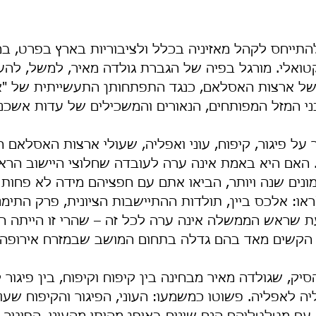
תייחס לקהל מאזיניה בכלל ולציבוריות בארץ בפרט, במ
טואלי. מורגל בפיה של הגברת גולדה מאיר, למשל, להעמ
של ארצות האסלאם, כנגד התפתחותן התעשייתית של "א
ני המזל המפותחים, הנאורים והמשכילים של עדות אשכנז
על פיגור, קיפוח, עוני ואפליה, שעולי ארצות האסלאם ה
האם היא באמת אינה ערה לעובדה שחלוצי היישוב הראש
ונים שנה ויותר, הביאו אתם עם חפציהם מידה לא פחות 
(ראו: אלכס ביין, תולדות ההתיישבות הציונית, פרק התימנ
ת שראש הממשלה אינה ערה לכל זה – שהרי זו הייתה ה
הקשים מאד בהם גדלה בתחום המושב שבמזרח אירופה!
ק, שגולדה מאיר מבחינה בין קיפוח וקיפוח, בין פיגור לפי
ליה לאפליה. פשוטו כמשמעו: העוני, הפיגור והקיפוח שעו