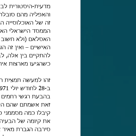
מדעית-היסטורית לבע
והאפליה מהם סובלת 
זה של האוכלוסייה הב
הממסד הישראלי האשכ
האסלאם (ולא חשוב א
האישיים – ואין זה ה
להתקיים בין אלה, ל
כשהגיעו מארצות אירו
זהו למעשה תמצית הנ
בהבעת רגשי רחמים וב
זאת אשמתם שהם היו ח
קיבלו כמה מסממני פי
את קיומה של הבעיה 
סירבה הגברת מאיר א