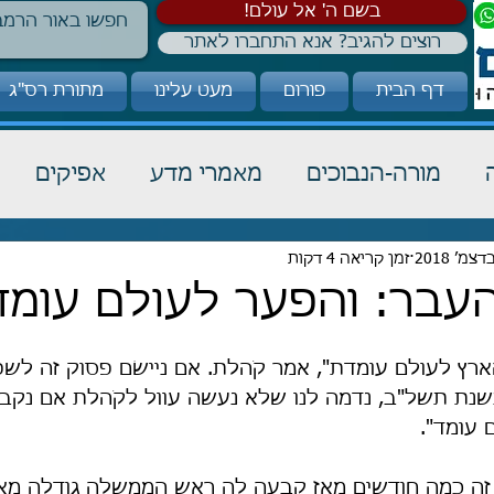
!בשם ה' אל עולם
רוצים להגיב? אנא התחברו לאתר
דף הבית
פורום
מעט עלינו
מתורת רס"ג
מורה-הנבוכים
מאמרי מדע
אפיקים
כבוד תורה
זמן קריאה 4 דקות
הלכה
קבלה
עבר: והפער לעולם עומד.
הארץ לעולם עומדת", אמר קֹהלת. אם ניישׂם פסוק זה לש
שנת תשל"ב, נדמה לנו שלא נעשה עוול לקֹהלת אם נקבע:
 עומד".
זה כמה חודשים מאז קבעה לה ראש הממשלה גודלה מאי