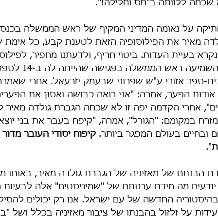
 שכחה ללוותה ב"חס וחלילה!".
בשתיקה על נאומה המדיני המקיף של ראש הממשלה בכנסת,
ה מאיר את הפילוסופיה הזאת לטענת קבע, כל אימת ש
רא בעיית העדות. ביטוי חריף, ולדעתנו מחפיר, לפילוס
התנשאות תרבותית, השמיעה רא
בית-ספר אזורי ע"ש שפרוני שבעמק יזרעאל. אחרי שאמרה
ודות הפער, אמרה: "אני רואה כבושה ואסון את הפערים, 
ים", אחרי הקדמה יפה זו לא שכחה הגברת גולדה מאיר 
מזרח במקומם: "הגורל", אמרה, "קיפח בעבר את בני יוצאי
ובחיים בעולם המפגר ביותר. 
קיפוח יסודי העובר מדור ל
ת
".
ידת הבנתם של מאזיניה של הגברת גולדה מאיר, באותו מ
 יודעים מה מידת ערנותם של "שמיניסטים" אלה לבעיות 
בהיסטוריה החדשה של עם ישראל. אנו רק יכולים להסיק
ת על זלזול בהבנתו של ציבור מאזיניה בכלל ושל "בני 