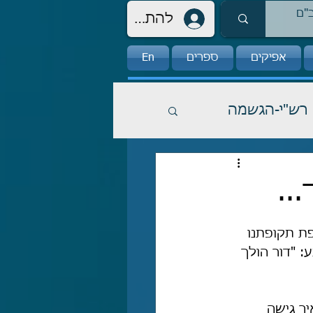
להתחברות
אפיקים
ספרים
En
רש"י-הגשמה
..
פת תקופתנו 
 "דור הולך 
ר גישה 