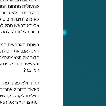
האסלאם הביאו אתם ע
שהעולים מתחום המוש
מתגברים – לא ברור 
לא-מוצלחים חייבים ל
אליבא דראש ממשלת י
ברור כלל וכלל למה כ
בשנות הארבעים המאוח
האסלאם, את הפילוסופ
הדור של יוצאי-מצרי
וצאצאיו יהיו כשרים 
המדבר?
תהינו ולא פצינו פה –
כאשר הדור שאחרי דו
הצליחו לקבל, עכשיו
"מתוצרת ישראל הנאו