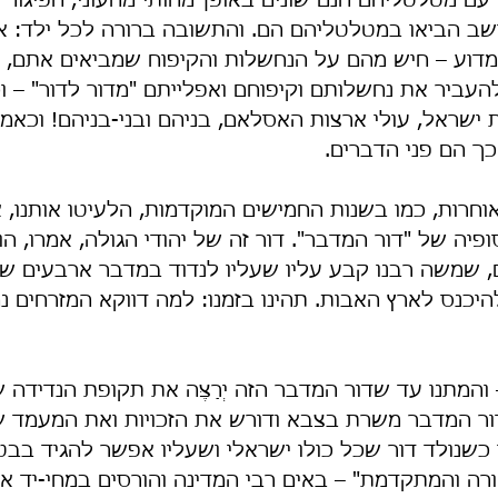
ם מטלטליהם הנם שונים באופן מהותי מהעוני, הפיגור ו
ב הביאו במטלטליהם הם. והתשובה ברורה לכל ילד: אנ
מדוע – חיש מהם על הנחשלות והקיפוח שמביאים אתם, 
העביר את נחשלותם וקיפוחם ואפלייתם "מדור לדור" – ו
שראל, עולי ארצות האסלאם, בניהם ובני-בניהם! וכאמור
ך הם פני הדברים.
רות, כמו בשנות החמישים המוקדמות, הלעיטו אותנו, אנ
יה של "דור המדבר". דור זה של יהודי הגולה, אמרו, הו
ם, שמשה רבנו קבע עליו שעליו לנדוד במדבר ארבעים שנ
להיכנס לארץ האבות. תהינו בזמנו: למה דווקא המזרחים נ
 והמתנו עד שדור המדבר הזה יְרַצֶּה את תקופת הנדידה ש
ר המדבר משרת בצבא ודורש את הזכויות ואת המעמד שה
 כשנולד דור שכל כולו ישראלי ושעליו אפשר להגיד בב
רה והמתקדמת" – באים רבי המדינה והורסים במחי-יד א