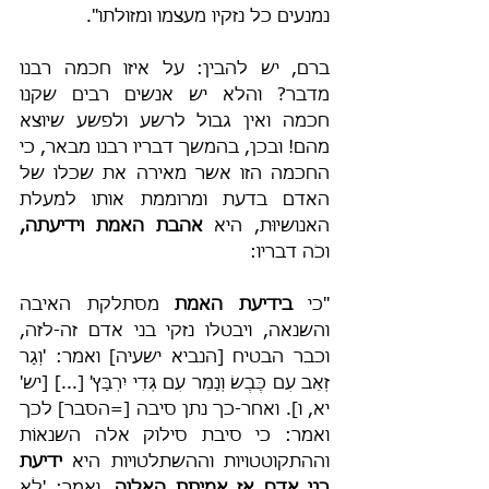
נמנעים כל נזקיו מעצמו ומזולתו".
ברם, יש להבין: על איזו חכמה רבנו 
מדבר? והלא יש אנשים רבים שקנו 
חכמה ואין גבול לרשע ולפשע שיוצא 
מהם! ובכן, בהמשך דבריו רבנו מבאר, כי 
החכמה הזו אשר מאירה את שכלו של 
האדם בדעת ומרוממת אותו למעלת 
האנושיוּת, היא 
אהבת האמת וידיעתה,
וכֹה דבריו:
"כי
 בידיעת האמת 
מסתלקת האיבה 
והשנאה,
ויבטלו נזקי בני אדם זה-לזה, 
וכבר הבטיח [הנביא ישעיה] ואמר: 'וְגָר 
זְאֵב עִם כֶּבֶשׂ וְנָמֵר עִם גְּדִי יִרְבָּץ' [...] [יש' 
יא, ו]. ואחר-כך נתן סיבה [=הסבר] לכך 
ואמר:
כי סיבת סילוק אלה השנאוֹת 
וההתקוטטויות וההשתלטויות היא
 ידיעת 