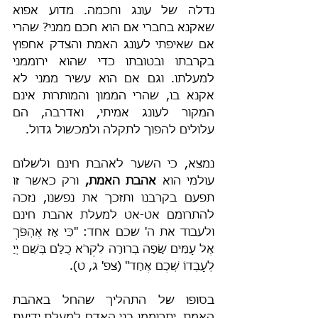
נדלה של עונג וחכמה. מדוע אפוא 
שאקנא בחברי אם הוא חכם ממני? שהרי 
אם שאיפתי לעונג האמת והצדק אחפוץ 
בקרבתו ובטובתו כדי שהוא ירוממני 
למעלתו. וגם אם הוא עשיר ממני לא 
אקנא בו, שהרי הממון והמותרות אינם 
המקור לעונג אמיתי, ואדרבה, הם 
עלולים להפוך לתקלה ולמכשול גדול.
נמצא, כי השער לאהבת חינם ולשלום 
עולמי הוא 
אהבת האמת,
 ורק כאשר זו 
תפעם בקרבנו ותזכך את נפשנו, נזכה 
להתרומם אט-אט למעלת אהבת חינם 
ולעבוד את ה' שכם אחד: "כִּי אָז אֶהְפֹּךְ 
אֶל עַמִּים שָׂפָה בְרוּרָה לִקְרֹא כֻלָּם בְּשֵׁם יְיָ 
לְעָבְדוֹ שְׁכֶם אֶחָד" (צפ' ג, ט).
בסופו של התהליך שהחל באהבת 