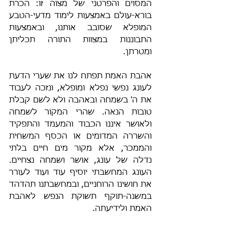
המסוים והפרטני של מצוה זו: הכרת 
בורא-עולם באמצעות לימוד מדעי-הטבע 
המופלא שסובב אותנו, ובאמצעות 
התבוננות במצוות התורה תכליתן 
ומטרתן.
אהבת האמת תפתח לנו את שערי הדעת 
לעונג נפשי נפלא ומופלא, ונזכה לעבוד 
את ה' בשמחה ובאהבה ולא לשם קבלת 
טובות הנאה. שהרי המקור לשמחה 
ולאושר איננו הכבוד והמעמד והתפקיד 
והשררה המדומים או הכסף המשחית 
והממכר, אלא מקור מים חיים בלתי 
נדלה של עונג, אושר ושמחה נצחיים. 
העונג המחשבתי יוסיף עוד ועוד לעורר 
את חושינו הרוחניים, ובמחשבתנו תהדהד 
במשנה-תוקף תשוקת הנפש לאהבת 
האמת ולידיעתה.