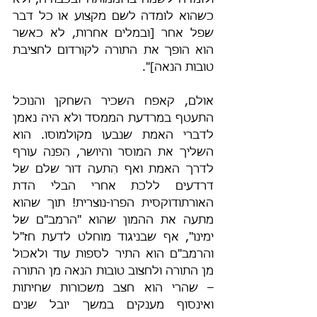
ולומדה לשמה ברוממותה ובכבודה, ולא 
כשהוא לומדה לשם מקצוע או כל דבר 
שפל אחר [ובמלים אחרות, לא כאשר 
הוא הופך את התורה לקורדום לחציבת 
טובות הנאה]".
אולם, קאפח השכיר השחקן והנוכל 
התעטף במרדעת הממסד ולא היה נאמן 
לדברי האמת שנבעו מקולמוסו. הוא 
השליך את המוסר והיושר, הִפנה עורף 
לדרך האמת ואף הִתעה דור שלם של 
דרדעים ללכת אחרי הבלי הדת 
האורתודוקסית הפרו-נוצרית! תוך שהוא 
מתעה את ההמון שהוא "הרמב"ם של 
ימינו", אף שבניגוד מוחלט לדעת חז"ל 
והרמב"ם הוא התיר לספות עוד ולאכול 
מן התורה ולחצוב טובות הנאה מן התורה 
– שהרי הוא חצב משכורות שחיתות 
ואינסוף מענקים במשך יובל שנים 