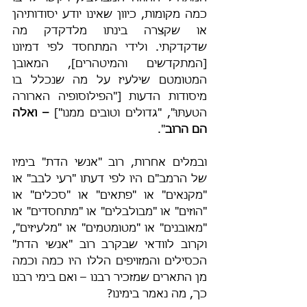
כמה מקומות, כיוון שאינו יודע יסודותיהן 
או שקצרה בינתו מלדקדק מה 
שדקדקתי. ולידי המתחסד לפי דמיונו 
[המתקדשים והמיטהרים], המאובן 
המטומטם שילעיז על מה שנכלל בו 
מיסודות הדעות ["הפילוסופיה הארורה 
הטעתּוּ", "גדולים וטובים ממנו"] 
–
ואלה 
הם הרוב
".
ובמלים אחרות, רוב "אנשי הדת" בימיו 
של הרמב"ם היו לפי דעתו "רעי לבב" או 
"מקנאים" או "פתאים" או "סכלים" או 
"הוזים" או "מבולבלים" או "מתחסדים" או 
"מאובנים" או "מטומטמים" או "מלעיזים", 
וקרוב לוודאי שבקרב רוב "אנשי הדת" 
הכסילים והמזויפים הללו היו כמה וכמה 
מן התארים שמזכיר רבנו – ואם בימי רבנו 
כך, מה נאמר בימינו?