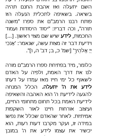
האמת, יתרוממו בני האדם למעלת ידיעת 
השם יתעלה ואז אהבת החנם תהיה 
בשיאה. בשאיפה לתכלית הנעלה הזו 
פותח רבנו הרמב"ם את ספרו "משנה 
תורה", וכֹה דבריו: "יסוד היסודות ועמוד 
החכמות, 
לידע
 שיש שם מצוי ראשון. [...] 
וידיעת דבר זה מצות עשה, שנאמר: 'אָנֹכִי 
יְיָ אֱלֹהֶיךָ' [שמ' כ, ב; דב' ה, ו]".
כלומר, מיד בפתיחת ספרו הרמב"ם מורה 
לנו את דרך האמת, ולפיה על האדם 
לשאוף כל ימי חייו מאז עמדו על דעתו 
לידע את ה' יתעלה.
 הכלל המנחה 
להגעה לידיעת ה' הוא האהבה והשאיפה 
לידיעת האמת בכל תחום מתחומי החיים, 
ועיצוב אורחות חיינו לאור השקפות 
אמיתיות. לאחר שהאדם שכלל את נפשו 
במידה זו, ועקר מקרבו דעות רעות, הוא 
יכשיר את עצמו לידע את ה' במובן 