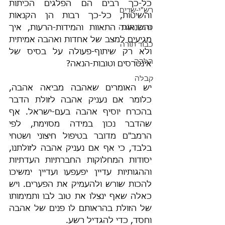
כל-כך רבים הם הפלגים הכיתות 
רש"י-שדים
והשיטות, כל-כך רבות הן הקנאוֹת 
כתבי הגנה
והשׂנאוֹת התאוות והמידות-הרעות, איך 
מגיעים למצב של אחדות ואהבה אמיתית 
כבוד תורה
ולא רק שיתוף-פעולה על בסיס של 
הלכה
אינטרסים וטובות-הנאה?
קבלה
יש האומרים שאהבה מביאה אהבה, 
כלומר אם נעניק אהבה לזולת הדבר 
בהכרח יוסיף אהבה בעם-ישראל. אף 
שהדבר נכון במידה מסוימת, לפי 
הרמב"ם מדובר בטיפול חיצוני ושטחי 
בלבד, כי אף אם נעניק אהבה לזולתנו, 
יסודות המחלוקות החברתיות העדתיות 
וההגותיות עדיין יפעפעו ועדיין ימשיכו 
להכות שורש ולהעמיק את הפערים. ויש 
כאלה שאף ינצלו את טוב לבו ותמימותו 
של הזולת בהראותם לו פנים של אהבה 
וחסד, כדי להגדיל רשע.