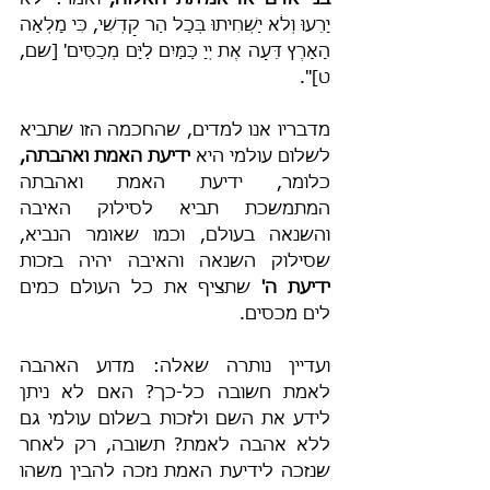
בני אדם אז אמיתת האלוה,
 ואמר: 'לֹא 
יָרֵעוּ וְלֹא יַשְׁחִיתוּ בְּכָל הַר קָדְשִׁי, כִּי מָלְאָה 
הָאָרֶץ דֵּעָה אֶת יְיָ כַּמַּיִם לַיָּם מְכַסִּים' [שם, 
ט]".
מדבריו אנו למדים, שהחכמה הזו שתביא 
לשלום עולמי היא 
ידיעת האמת ואהבתה,
כלומר, ידיעת האמת ואהבתה 
המתמשכת תביא לסילוק האיבה 
והשנאה בעולם, וכמו שאומר הנביא, 
שסילוק השנאה והאיבה יהיה בזכות 
ידיעת ה'
 שתציף את כל העולם כמים 
לים מכסים.
ועדיין נותרה שאלה: מדוע האהבה 
לאמת חשובה כל-כך? האם לא ניתן 
לידע את השם ולזכות בשלום עולמי גם 
ללא אהבה לאמת? תשובה, רק לאחר 
שנזכה לידיעת האמת נזכה להבין משהו 