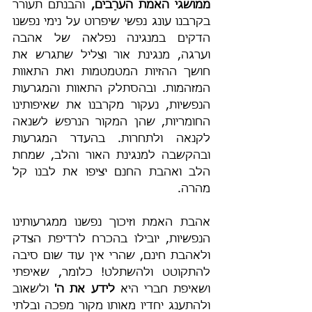
ממושגי האמת הערֵבים,
 והבנתם תעורר 
בקרבנו עונג נפשי שיפרוט על נימי נפשנו 
הדקים במנגינה נפלאה של אהבה 
וערגה, מנגינת אור וצליל שתגרש את 
חושך ההזיות המטמטמות ואת התאוות 
המזהמות. ובהסתלק התאוות והמגרעות 
הנפשיות, נעקור מקרבנו את שאיפותינו 
החומריות, שהן המקור הנרפשׂ לשנאה 
לקנאה ולתחרות. בהעדר המגרעות 
ובהקשבה למנגינת האור והלב, שמחת 
הלב ואהבת החנם יציפו את לבנו קל 
מהרה.
אהבת האמת וזיכוך נפשנו ממגרעותינו 
הנפשיות, יובילו בהכרח לרדיפת הצדק 
ולאהבת חינם, שהרי אין עוד שום סיבה 
להתקוטט ולהשתלט! כלומר, שאיפתי 
ושאיפת חברי היא 
לידע את ה'
 ולשאוב 
ולהתענג יחדיו מאותו מקור מפכה ובלתי 