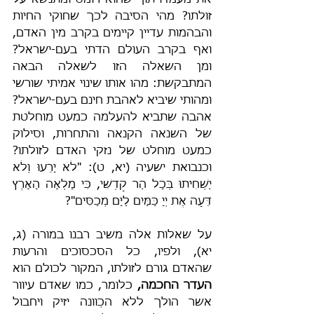
את מעמדו תוך שהוא רומס ומתנשא על 
זולתו? מהי הסיבה לכך שחוקי החיות 
והבהמות עדיין קיימים בקרב מין האדם, 
ואף בקרב העולם הדתי בעם-ישראל? 
ומן השאלה הזו לשאלה הבאה 
המתבקשת: מהו אותו שינוי אמיתי שורשי 
ומהותי שיביא לאהבת חינם בעם-ישראל? 
אהבה שתביא להעלמה כמעט מוחלטת 
של השנאה הקנאה והתחרות, וסילוק 
כמעט מוחלט של נזקי האדם לזולתו? 
וכנבואת ישעיה (יא, ט): "לֹא יָרֵעוּ וְלֹא 
יַשְׁחִיתוּ בְּכָל הַר קָדְשִׁי, כִּי מָלְאָה הָאָרֶץ 
דֵּעָה אֶת יְיָ כַּמַּיִם לַיָּם מְכַסִּים"? 
על שאלות אלה משיב רבנו במורה (ג, 
יא), ולפיו, כל הסכסוכים והרעות 
שהאדם גורם לזולתו, המקור לכולם הוא 
העדר החכמה,
 כלומר, כמו שאדם עיוור 
אשר הולך ללא הכְוונה יזיק ויחבול 