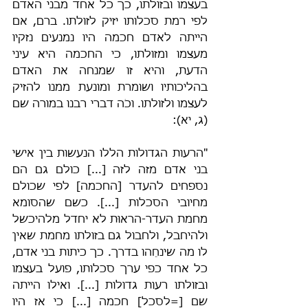
בעצמו ובזולתו, כך כל אחד מבני האדם 
לפי רמת סכלותו יזיק לזולתו. ברם, אם 
הייתה לאדם חכמה היו נמנעים נזקיו 
מעצמו ומזולתו, כי החכמה היא עיני 
הדעת, והיא זו שמנחה את האדם 
בהליכותיו ושומרת ומונעת ממנו להזיק 
לעצמו ולזולתו. וכֹה דברי רבנו במורה שם 
(ג, יא):
"הרעות הגדולות הללו הנעשות בין אישי 
בני אדם מזה לזה [...] כולם גם הם 
נספחים להעדר [החכמה] לפי שכולם 
מחיובי הסכלות [...]. כשם שהסומא 
מחמת העדר-הראוּת לא יחדל מלהיכשל 
ולהיחבל, ולחבול גם בזולתו מחמת שאין 
לו מה שינחֵהו בדרך. כך כיתות בני אדם, 
כל אחד כפי ערך סכלותו, פועל בעצמו 
ובזולתו רעות גדולות [...]. ואילו הייתה 
שם [=לסכל] חכמה [...] כי אז היו 