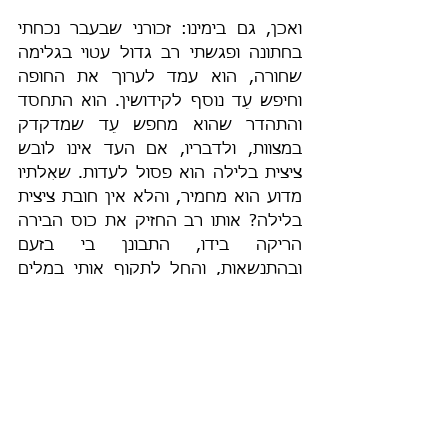
ואכן, גם בימינו: זכורני שבעבר נכחתי 
בחתונה ופגשתי רב גדול עטוי בגלימה 
שחורה, הוא עמד לערוך את החופה 
וחיפש עֵד נוסף לקידושין. הוא התחסד 
והתהדר שהוא מחפש עֵד שמדקדק 
במצוות, ולדבריו, אם העד אינו לובש 
ציצית בלילה הוא פסול לעדות. שאִלתיו 
מדוע הוא מחמיר, והלא אין חובת ציצית 
בלילה? אותו רב החזיק את כוס הבירה 
הריקה בידו, התבונן בי בזעם 
ובהתנשאות, והחל לתקוף אותי במלים 
קשות ולזלזל ברמב"ם ובהולכים בדרכו.
הוא טען שהוא מכיר את הרמב"ם היטב, 
מפני שהוא למד בעבר רמב"ם אך נטש 
אותו לאחר שראה שאף אחד לא פוסק 
לפיו, ואילו אני שהולך לפיו, איני אלא 
"מיעוט דמיעוט" כלשונו (והלא אברהם 