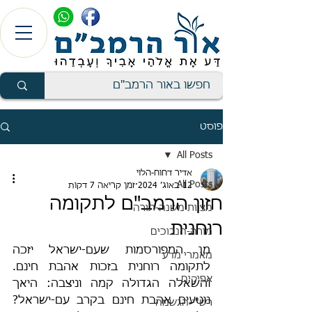
פוסט
All Posts
אדיר דחוח-הלוי
All Posts
12 באוג׳ 2024
זמן קריאה 7 דקות
חזון הרמב"ם לתקומה
מצוות משנה-תורה
רוחנית
מורה-הנבוכים
מן המפורסמות שעם-ישראל יזכה 
מאמרי מדע
לתקומה רוחנית בזכות אהבת חינם. 
אפיקים
והשאלה הגדולה קמה וניצבה: היאך 
נוטעים אהבת חינם בקרב עם-ישראל? 
רש"י-הגשמה