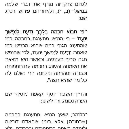
לסיום פרק זה נצרף את דברי שלמה 
במשלי (ב, י), ולאחריהם פירוש רס"ג 
שם:
"
'כִּי תָבוֹא חָכְמָה בְלִבֶּךָ וְדַעַת לְנַפְשְׁךָ 
יִנְעָם'
 – כי הנפש מתענגת בחכמה כמו 
שמתענג הגוף במה שהוא מרגיש כמו 
שאמר: 'וְדַעַת לְנַפְשְׁךָ יִנְעָם', לפי שהנפש 
חגה סביב תענוגיה, וכאשר היא מוצאת 
את השמחה והעונג בחכמה עם רוממותה 
וכבודה וטהרתה וניקיונה הרי נשלם לה 
כל מה שהיא רוצה".
והדיין השכיר יוסף קאפח מוסיף שם 
הערה נכונה, וזה לשונו:
"כלומר, שאין הנפש מתענגת בחכמה 
[=בתורה] אלא בזמן שהאדם דורשה 