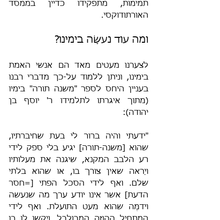
תמימות, מתפקידו כדיין בממסד 
האורתודוקסי.
ומה עוד נעשָׂה בימינו?
לצערנו מעטים מאד הם אנשי האמת 
בימינו, וניתן ללמוד על-כך מדברי רבנו 
בעניין היחס לספר "משנה תורה" בימיו 
(מתוך איגרתו לתלמידו ר' יוסף בן 
יהודה):
"ידעתי והיה ברור לי בעת שחיברתיו, 
שהוא [משנה-תורה] יגיע בלי ספק לידי 
רע הלבב המקנא, שיגנה את מעלותיו 
ויַראה שאין צורך בו, או שהוא בלתי 
שלם. ואף לידי הסכל הפתי [=חסר 
הדעת] אשר אינו יודע ערך מה שנעשה 
וידמֶּה שהוא מעט התועלת. ואף לידי 
המתחיל ההוזה המבולבל, ויִקשו לו בו 