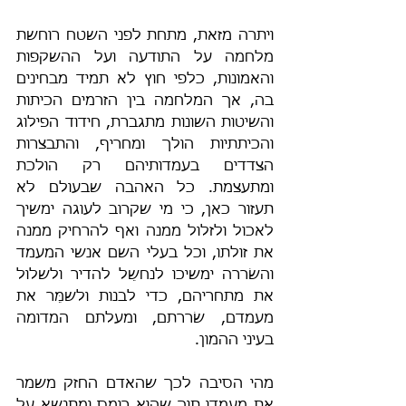
ויתרה מזאת, מתחת לפני השטח רוחשת 
מלחמה על התודעה ועל ההשקפות 
והאמונות, כלפי חוץ לא תמיד מבחינים 
בה, אך המלחמה בין הזרמים הכיתות 
והשיטות השונות מתגברת, חידוד הפילוג 
והכיתתיות הולך ומחריף, והתבצרות 
הצדדים בעמדותיהם רק הולכת 
ומתעצמת. כל האהבה שבעולם לא 
תעזור כאן, כי מי שקרוב לעוגה ימשיך 
לאכול ולזלול ממנה ואף להרחיק ממנה 
את זולתו, וכל בעלי השם אנשי המעמד 
והשׂררה ימשיכו לנחשֵל להדיר ולשלול 
את מתחריהם, כדי לבנות ולשמֵּר את 
מעמדם, שׂררתם, ומעלתם המדומה 
בעיני ההמון.
מהי הסיבה לכך שהאדם החזק משמר 