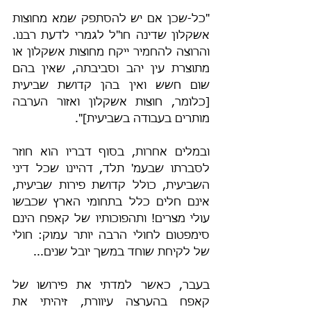
"כל-שכן אם יש להסתפק שמא מחוצות 
אשקלון שדינה חו"ל לגמרי לדעת רבנו. 
והרוצה להחמיר ייקח מחוצות אשקלון או 
מתוצרת עין יהב וסביבתה, שאין בהם 
שום חשש ואין בהן קדושת שביעית 
[כלומר, חוצות אשקלון ואזור הערבה 
מותרים בעבודה בשביעית]".
ובמלים אחרות, בסוף דבריו הוא חוזר 
לסברתו שבעמ' תלד, דהיינו שכל דיני 
השביעית, כולל קדושת פירות שביעית, 
אינם חלים כלל בתחומי הארץ שכבשו 
עולי מצרים! ותהפוכותיו של קאפח הינם 
סימפטום לחולי הרבה יותר עמוק: חולי 
של לקיחת שוחד במשך יובל שנים...
בעבר, כאשר למדתי את פירושו של 
קאפח בהערצה עיוורת, זיהיתי את 