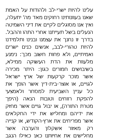
עלינו להיות ישרי-לב ולהודות על האמת 
שאנו בעוונותינו רחוקים מאד מה' יתעלה, 
ואין אנו מסוגלים לקיים את דיני השמיטה 
הנעלים בשל תעייתנו אחרי התהו וההבל. 
בדרך זו נחנך את עצמנו ובנינו ותלמידנו 
להיות טהורי-לבב, אנשים כנים ישרים 
ואמיתיים, ולא פחות חשוב מכך: נימנע 
מלעוות את הדת העשוקה ממילא, 
בשיבושים חמורים כגון: היתר מכירה 
אשר מוכר קרקעות של ארץ ישראל 
לגויים, או אוצר-בית-דין אשר הופך את 
כל עניין השביעית למסחר ולאמצעי 
להפקת רווחים וטובות הנאה (היפך 
מטרת התורה), או יבול גויים אשר מחזק 
את ידיהם ומחליש את ידי החקלאים 
אשר מפריחים את ארץ-הקודש, או קנייה 
רק מאזור אשקלון והערבה אשר 
מחלישים את אחיזתנו כאן כאילו הנגב 