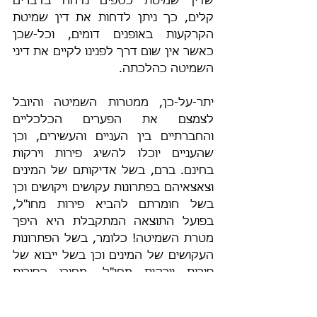
שדין שמיטת כספים נדחה בדברים 
קלים, כך ניתן לדחות את דין שמיטת 
הקרקעות באופנים דומים, וכל-שכן 
כאשר אין שום דרך לפנינו לקיים את דיני 
השמיטה כהלכתה.
יתר-על-כן, ממטרות השמיטה והיובל 
לצמצם את הפערים הכלכליים 
והחברתיים בין העניים והעשירים, וכן 
שהעניים יוכלו להשיג פירות וירקות 
בחינם. ברם, בשל אדיקותם של המינים 
וצאצאיהם בפתרונות עקושים ויקושים וכן 
בשל חומרתם להביא פירות מחו"ל, 
בפועל התוצאה המתקבלת היא היפך 
מטרת השמיטה! כלומר, בשל הפתרונות 
העקושים של המינים וכן בשל ייבוא של 
פירות וירקות מחו"ל, מחירי הפירות 
והירקות מאמירים לעתים פי שלושה 
ממחיריהם בשנה רגילה! ולא רק זאת 