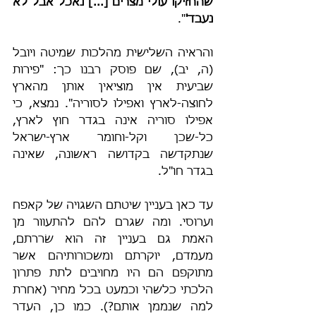
שהחזיקו עולי מצרים [...] נאכל אבל לא 
נעבד'
".
והראיה השלישית מהלכות שמיטה ויובל 
(ה, יב), שם פוסק רבנו כך: "פירות 
שביעית אין מוציאין אותן מהארץ 
לחוצה-לארץ ואפילו לסוריה". נמצא, כי 
אפילו סוריה אינה בגדר חוץ לארץ, 
כל-שכן וקל-וחומר ארץ-ישראל 
שנתקדשה בקדושה ראשונה, שאינה 
בגדר חו"ל.
עד כאן בעניין שיטתם השגויה של קאפח 
וערוסי. ומה שגרם להם להתעוור מן 
האמת גם בעניין זה הוא שׂררתם, 
מעמדם, יוקרתם ומשכורותיהם אשר 
מתוקפם הם היו מחויבים לתת פתרון 
הלכתי כלשהי וכמעט בכל מחיר (אחרת 
למה שנממן אותם?). כמו כן, העדר 