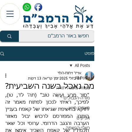
פוסט
All Posts
אדיר דחוח-הלוי
All Posts
16 ביולי 2025
זמן קריאה 13 דקות
מה נאכל בשנה השביעית?
מצוות משנה-תורה
"סוּר מֵרָע וַעֲשֵׂה טוֹב" (תה' לד, טו), 
מורה-הנבוכים
לפיכך, ראיתי לנכון לפתוח מאמר זה 
מאמרי מדע
דווקא בחשיפת שגיאתו של קאפח בעניין 
היתרו המפורסם לרכוש יבול מאזור 
אפיקים
הערבה והנגב הדרומי. ערוסי וכל שאר 
רש"י-הגשמה
תלמידיו של קאפח השׂכיר אימצו את 