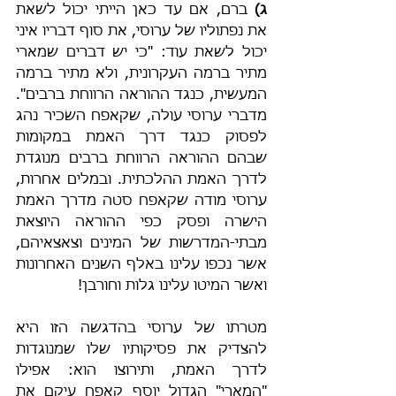
ג)
 ברם, אם עד כאן הייתי יכול לשאת 
את נפתוליו של ערוסי, את סוף דבריו איני 
יכול לשאת עוד: "כי יש דברים שמארי 
מתיר ברמה העקרונית, ולא מתיר ברמה 
המעשית, כנגד ההוראה הרווחת ברבים". 
מדברי ערוסי עולה, שקאפח השׂכיר נהג 
לפסוק כנגד דרך האמת במקומות 
שבהם ההוראה הרווחת ברבים מנוגדת 
לדרך האמת ההלכתית. ובמלים אחרות, 
ערוסי מודה שקאפח סטה מדרך האמת 
הישרה ופסק כפי ההוראה היוצאת 
מבתי-המדרשות של המינים וצאצאיהם, 
אשר נכפו עלינו באלף השנים האחרונות 
ואשר המיטו עלינו גלות וחורבן!
מטרתו של ערוסי בהדגשה הזו היא 
להצדיק את פסיקותיו שלו שמנוגדות 
לדרך האמת, ותירוצו הוא: אפילו 
"המארי" הגדול יוסף קאפח עיקם את 