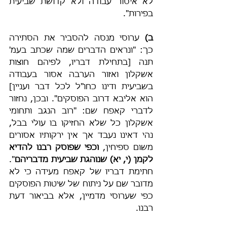
לא איסור עבודה ולא קדושת שביעית 
בפירות".
ב)
 ערוסי מנסה להסביר את הסתירה 
כך: "ונראים הדברים שמה שכתב בעמ' 
תנה [בתחילת דבריו, לפיהם חוצות 
אשקלון ואזור הערבה אסור בעבודה 
בשביעית ודינו כחו"ל לכל דבר ועניין] 
הוא אליבא דרוב הפוסקים". ובכן, נחזור 
לדברי קאפח שם: "רוב הנגב ותחומי 
אשקלון כל שלא החזיקו בו עולי בבל, 
נהי דאינו נעבד אך אין ירקותיו אסורים 
משום ספיחין, 
וכפי שפוסק רבנו להדיא 
לקמן (י, יא) שנוהגת שביעית מדבריהם
". 
חתימת דבריו של קאפח מעידה כי לא 
מדובר שם על ניתוח של שיטות הפוסקים 
כפי שערוסי מדמיין, אלא בביאור דעת 
רבנו.