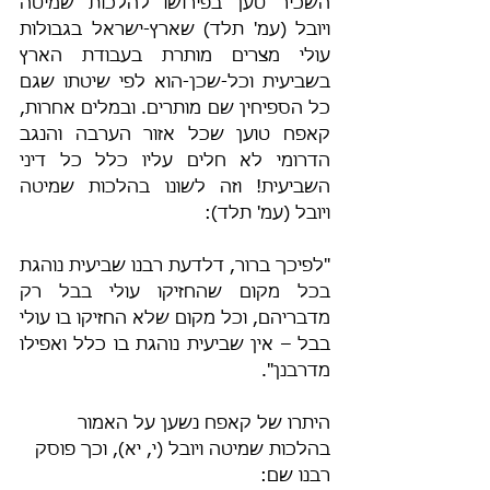
השׂכיר טען בפירושו להלכות שמיטה 
ויובל (עמ' תלד) שארץ-ישראל בגבולות 
עולי מצרים מותרת בעבודת הארץ 
בשביעית וכל-שכן-הוא לפי שיטתו שגם 
כל הספיחין שם מותרים. ובמלים אחרות, 
קאפח טוען שכל אזור הערבה והנגב 
הדרומי לא חלים עליו כלל כל דיני 
השביעית! וזה לשונו בהלכות שמיטה 
ויובל (עמ' תלד):
"לפיכך ברור, דלדעת רבנו שביעית נוהגת 
בכל מקום שהחזיקו עולי בבל רק 
מדבריהם, וכל מקום שלא החזיקו בו עולי 
בבל – אין שביעית נוהגת בו כלל ואפילו 
מדרבנן".
היתרו של קאפח נשען על האמור 
בהלכות שמיטה ויובל (י, יא), וכך פוסק 
רבנו שם: