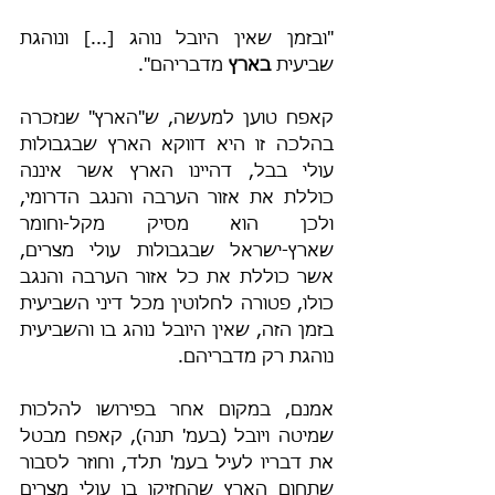
"ובזמן שאין היובל נוהג [...] ונוהגת 
שביעית 
בארץ
 מדבריהם".
קאפח טוען למעשה, ש"הארץ" שנזכרה 
בהלכה זו היא דווקא הארץ שבגבולות 
עולי בבל, דהיינו הארץ אשר איננה 
כוללת את אזור הערבה והנגב הדרומי, 
ולכן הוא מסיק מקל-וחומר 
שארץ-ישראל שבגבולות עולי מצרים, 
אשר כוללת את כל אזור הערבה והנגב 
כולו, פטורה לחלוטין מכל דיני השביעית 
בזמן הזה, שאין היובל נוהג בו והשביעית 
נוהגת רק מדבריהם.
אמנם, במקום אחר בפירושו להלכות 
שמיטה ויובל (בעמ' תנה), קאפח מבטל 
את דבריו לעיל בעמ' תלד, וחוזר לסבור 
שתחום הארץ שהחזיקו בו עולי מצרים 