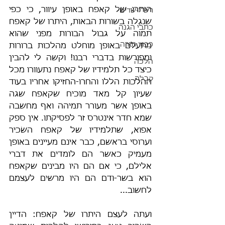
היתרו של קאפח באופן עיוור, כי כפי 
רש"י-שדים
שנגַלה בשורות הבאות, היתרו של קאפח 
כתבי הגנה
תמוה על גבול הבורות מפני שהוא 
כבוד תורה
מתעלם באופן מוחלט מהלכות ברורות 
ומפורשות בדברי רבנו! וקשה לי להבין 
הלכה
כיצד כל תלמידיו של קאפח נתעוורו מכל 
קבלה
ההלכות הללו והחרו-החזיקו אחריו בעוד 
שעיון קל מאד מוכיח שקאפח שגה 
באופן אשר מעורר תמיהה ואף מחשבה 
שמא חדר אינטרס זר לפסיקתו. אין ספק 
אפוא, שתלמידיו של קאפח השׂכיר 
וערוסי בראשם, כבר אינם מעיינים באופן 
מעמיק כאשר הם לומדים את דברי 
אלילם, כי אם הם היו מבינים שקאפח 
הוא בשר-ודם הם היו מרשים לעצמם 
לחשוב...
ועתה לעצם היתרו של קאפח: הדיין 