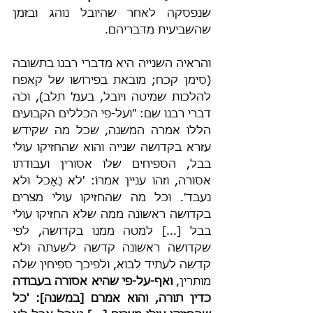
שנפסקה לאחר שהיובל נוהג ובזמן 
שהשביעית מדבריהם.
והראיה השנייה היא מדברי רבנו בתשובה 
(סימן קכח; מובאת בפירושו של קאפח 
להלכות שמיטה ויובל, בעמ' תלב), וכֹה 
דברי רבנו שם: "ועל-פי הכללים הקבועים 
הללו אמרה המשנה, שכל מה שקידש 
עזרא בקדושה שנייה והוא שהחזיקו עולי 
בבל, הספיחים שלו אסורין ועבודתו 
אסורה, וזהו עניין אמרוֹ: 'לא נֶאֱכל ולא 
נעבד'. וכל מה שהחזיקו עולי מצרים 
בקדושה ראשונה ממה שלא החזיקו עולי 
בבל [...] למטה ממנו בקדושה, לפי 
שקדושה ראשונה קדשה לשעתה ולא 
קדשה לעתיד לבוא, ולפיכך ספיחין שלה 
מותרין, 
ואף-על-פי שהיא אסורה בעבודה 
כדין תורה, והוא אמרם [במשנה]: 'כל 