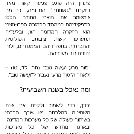
פתרון היה פוגע פגיעה קשה מאד 
ביוקרת "גאונותם" המדומה, כי מה 
שמשמר את חוצבי התורה הללו 
בתפקידיהם בממסד הכמורה הפרו-נוצרי 
הוא היוקרה המדומה הזו, ובלעדיה 
תתערער קשות יציבותם הפוליטית 
והחברתית בתפקידיהם הממסדיים, ולזה 
נתונים רוב מעייניהם.
"סוּר מֵרָע וַעֲשֵׂה טוֹב" (תה' לד, טו) – 
ולאחר ה"סוּר מֵרָע" נעבור ל"וַעֲשֵׂה טוֹב".
ומה נאכל בשנה השביעית?
ובכן, כדי לשמור ולקיים את שנת 
השמיטה כהלכתה יש צורך הכרחי 
בשיתוף פעולה של כל מערכות המדינה, 
ובארגון מחדש של כל מערכות 