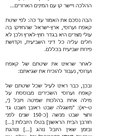
ההלכה ויישר קו עם המינים הארורים... 
הבה נסכם את האמור עד כֹּה: לפי שיטת 
קאפח וערוסי, ארץ-ישראל שהחזיקו בה 
עולי מצרים היא בגדר חוץ-לארץ ולכן לא 
חלים עליה כל דיני השביעית, וקדושת 
פירות שביעית בכללם.
לאחר שראינו את שיטתם של קאפח 
וערוסי, נעבור להוכיח את שגיאתם:
ובכן, כבר ראינו לעיל שכל שיטתם של 
קאפח וערוסי השׂכירים מבוססת על 
מילה אחת בהלכות שמיטה ויובל (י, 
ט–יא): "משגלה שבט ראובן ושבט גד 
וחצי שבט מנשה [כ-150 שנים לפני 
חורבן הבית הראשון] בטלו היובלות [...] 
ובזמן שאין היובל נוהג [...] ונוהגת 