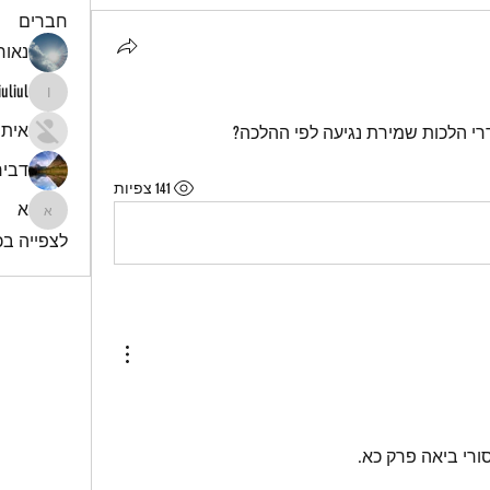
חברים
נאור 
iuliul
iuliul
איתי
רי הלכות שמירת נגיעה לפי ההלכה?
דביר
141 צפיות
א
א
לצפייה בכל
סורי ביאה פרק כא.