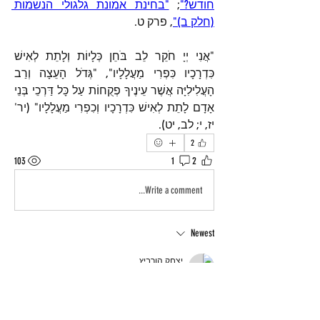
חודש?"
; 
"בחינת אמונת גלגולי הנשמות 
(חלק ב)"
, פרק ט.
"אֲנִי יְיָ חֹקֵר לֵב בֹּחֵן כְּלָיוֹת וְלָתֵת לְאִישׁ 
כִּדְרָכָיו כִּפְרִי מַעֲלָלָיו", "גְּדֹל הָעֵצָה וְרַב 
הָעֲלִילִיָּה אֲשֶׁר עֵינֶיךָ פְקֻחוֹת עַל כָּל דַּרְכֵי בְּנֵי 
אָדָם לָתֵת לְאִישׁ כִּדְרָכָיו וְכִפְרִי מַעֲלָלָיו" (יר' 
יז, י; לב, יט).
2
103
1
2
Write a comment...
Newest
יצחק הורביץ
Jul 20, 2025
תודה רבה על התשובה.