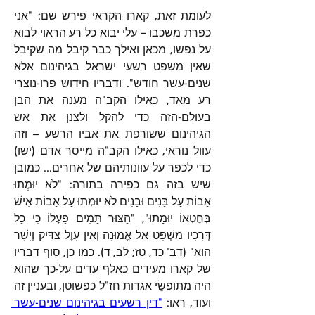
לעומת זאת, קארו הקראי פירש שם: "אני 
כפרת משכבו – עלי יבוא כל רע הראוי לבוא 
על נפשו, מכאן ואילך כבר קיבל מה שקיבל 
שאין משפט רשעי ישראל בגיהינום אלא 
שנים-עשר חודש". ודבריו חידוש פרו-נוצרי 
רע מאד, כאילו הקב"ה מענה את הבן 
בעולם-הזה כדי להקל ולצנן את אש 
הגיהינום ששורפת את אביו הרשע – וזה 
עוול נוראי, כאילו הקב"ה מייסר אדם (ישו) 
כדי לכפר על עוונותיהם של אחרים... כמובן 
שיש בזה גם כפירה בתורה: "לֹא יוּמְתוּ 
אָבוֹת עַל בָּנִים וּבָנִים לֹא יוּמְתוּ עַל אָבוֹת אִישׁ 
בְּחֶטְאוֹ יוּמָתוּ", "הַצּוּר תָּמִים פָּעֳלוֹ כִּי כָל 
דְּרָכָיו מִשְׁפָּט אֵל אֱמוּנָה וְאֵין עָוֶל צַדִּיק וְיָשָׁר 
הוּא" (דב' כד, טז; לב, ד). כמו כן, סוף דבריו 
של קארו מעידים כאלף עדים על-כך שהוא 
היה מתופשֵׂי אגדות חז"ל כפשוטן, ובעניין זה 
ועוד, ראו: 
"דין רשעים בגיהינום שנים-עשר 