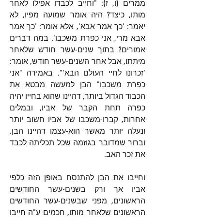
ממרים (ו, ז): "וחייב לכבדו אפילו לאחר 
מותו, כיצד? היה אומר שמועה מפיו, לא 
יאמר: 'כך אמר אבא', אלא אומר: 'כך אמר 
אבא מרי, אני כפרת משכבו'. במה דברים 
אמורים? בתוך שנים-עשר חודש שלאחר 
מיתתו, אבל אחר השנים-עשר חודש, אומר: 
'זכרונו לחיי העולם הבא'". באמירה "אני 
כפרת משכבו" הבן למעשה מבטא את 
הכבוד הגדול ביותר, דהיינו שהוא בחייו יהיה 
כפרה תחת הקבר של אביו, ובמלים 
אחרות, קברו-משכבו של אביו חשוב יותר 
ונעלה יותר מאשר הוא-עצמו דהיינו הבן. 
וברור שמדובר בגוזמה שכל תכליתה לכבד 
את זכר האב.
וחייבו את הבן להתנסח באופן הזה כלפי 
אביו אך ורק בשנים-עשר החודשים 
הראשונים, מפני שבשנים-עשר החודשים 
הראשונים שלאחר מותו, חכמים ע"ה חייבו 