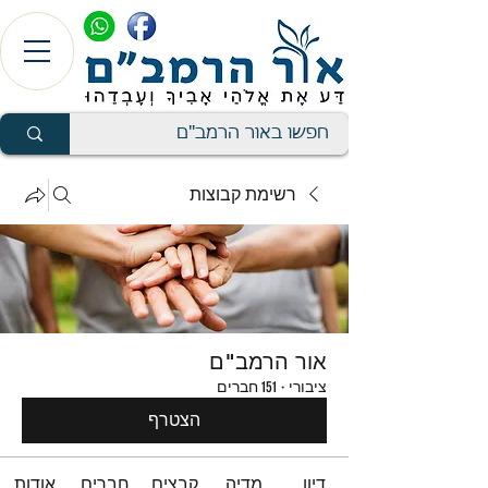
רשימת קבוצות
אור הרמב"ם
ציבורי
·
151 חברים
הצטרף
דיון
מדיה
קבצים
חברים
אודות