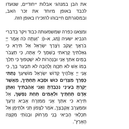
את הבן במנהגי אבלות ייחודיים, שנועדו 
לכבד באופן מיוחד את זכר האב, 
ובמסגרתם חייבוהו להזכירו באופן הזה.
ומצאנו כפרה שמשמעותה כבוד ויקר בדברי 
הנביא ישעיה (מג, א–ו): "וְעַתָּה כֹּה אָמַר יְיָ 
בֹּרַאֲךָ יַעֲקֹב וְיֹצֶרְךָ יִשְׂרָאֵל אַל תִּירָא כִּי 
גְאַלְתִּיךָ קָרָאתִי בְשִׁמְךָ לִי אָתָּה, כִּי תַעֲבֹר 
בַּמַּיִם אִתְּךָ אָנִי וּבַנְּהָרוֹת לֹא יִשְׁטְפוּךָ כִּי תֵלֵךְ 
בְּמוֹ אֵשׁ לֹא תִכָּוֶה וְלֶהָבָה לֹא תִבְעַר בָּךְ, כִּי 
אֲנִי יְיָ אֱלֹהֶיךָ קְדוֹשׁ יִשְׂרָאֵל מוֹשִׁיעֶךָ 
נָתַתִּי 
כָפְרְךָ מִצְרַיִם כּוּשׁ וּסְבָא תַּחְתֶּיךָ, מֵאֲשֶׁר 
יָקַרְתָּ בְעֵינַי נִכְבַּדְתָּ וַאֲנִי אֲהַבְתִּיךָ וְאֶתֵּן 
אָדָם תַּחְתֶּיךָ וּלְאֻמִּים תַּחַת נַפְשֶׁךָ,
 אַל 
תִּירָא כִּי אִתְּךָ אָנִי מִמִּזְרָח אָבִיא זַרְעֶךָ 
וּמִמַּעֲרָב אֲקַבְּצֶךָּ, אֹמַר לַצָּפוֹן תֵּנִי וּלְתֵימָן אַל 
תִּכְלָאִי הָבִיאִי בָנַי מֵרָחוֹק וּבְנוֹתַי מִקְצֵה 
הָאָרֶץ".