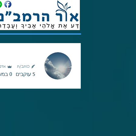
כותב/ת
אדמי
5
עוקבים
0
במע