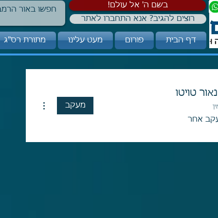
!בשם ה' אל עולם
רוצים להגיב? אנא התחברו לאתר
דף הבית
פורום
מעט עלינו
מתורת רס"ג
נאור טויטו
More actions
מעקב
ן
קב אחר