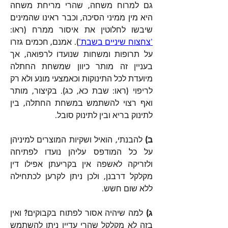
גם למרוח משחה, שהרי מריחת משחה 
היא מין ממיני הסיכה, וכבר ראינו שהמינים 
שיבשו לחלוטין את איסור ממרח (ראו: 
'צחצוח שיניים בשבת'
). אמנם, חכמים גזרו 
על תרופות ומשחות שנועדו לרפואה, אך 
בעניין זה מותר כיוון שמשחת החתלה 
מיועדת לכל התינוקות וכאמצעי מונע ולא רק 
לריפוי (ראו: שבת כא, כג). בקיצור, מותר 
ואף רצוי להשתמש במשחת החתלה, בין 
לתינוק בריא ובין לתינוק סובל.
ב) 
להבנתי, הואיל ושקיות המוצרים למיניהן 
על כל המודפס עליהן נועדו לפתיחה 
ולזריקה לאשפה אין בקריעתן אפילו דין 
מקלקל דרבנן, ולכן ניתן לקרען לכתחילה 
ללא שום חשש.
ג)
 למה שיהיה אסור לפתוח בקבוקים? ואין 
בזה לא מקלקל שהרי עדיין ניתן להשתמש 