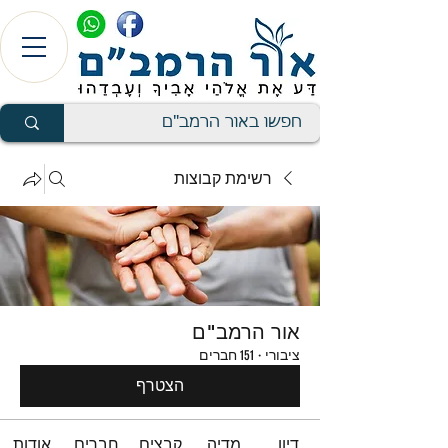
רשימת קבוצות
אור הרמב"ם
ציבורי
·
151 חברים
הצטרף
דיון
מדיה
קבצים
חברים
אודות