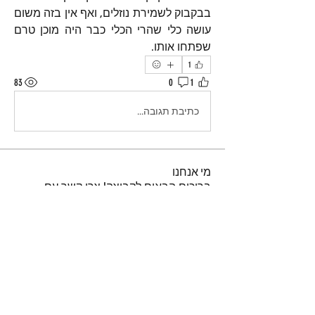
בבקבוק לשמירת נוזלים, ואף אין בזה משום 
עושה כלי שהרי הכלי כבר היה מוכן טרם 
שפתחו אותו.
1
83
0
1
כתיבת תגובה...
מי אנחנו
ברוכים הבאים לקבוצה! צרו קשר עם
החברים בה, קבלו עדכונים ושתפו מדיה.
חברים
נאור טויטו
עקוב
iuliul
עקוב
iuliul