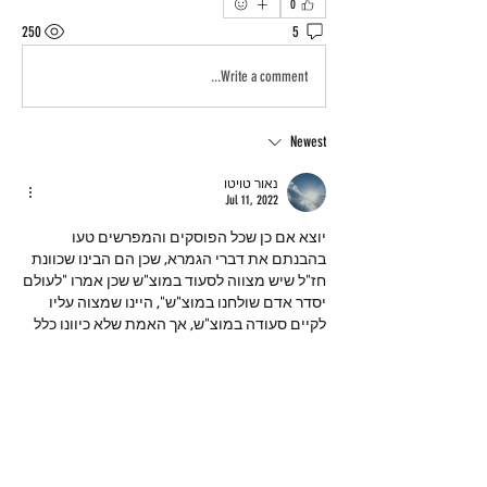
0
250
5
Write a comment...
Newest
נאור טויטו
Jul 11, 2022
יוצא אם כן שכל הפוסקים והמפרשים טעו 
בהבנתם את דברי הגמרא, שכן הם הבינו שכוונת 
חז"ל שיש מצווה לסעוד במוצ"ש שכן אמרו "לעולם 
יסדר אדם שולחנו במוצ"ש", היינו שמצוה עליו 
לקיים סעודה במוצ"ש, אך האמת שלא כיוונו כלל 
לאמת.
Like
Show more replies
Show more comments