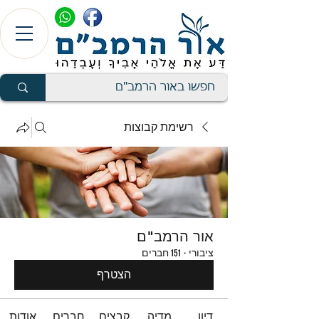
רשימת קבוצות
אור הרמב"ם
ציבורי
·
151 חברים
הצטרף
דיון
מדיה
קבצים
חברים
אודות