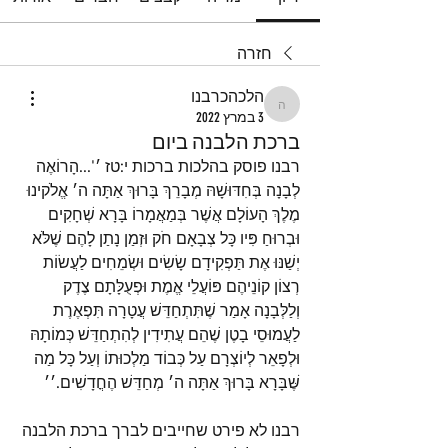
חזרה
הלכהכרבנו
הלכהכרבנו
3 במרץ 2022
ברכת הלבנה ביום
רבנו פוסק בהלכות ברכות י:טז ׳'...הָרוֹאֶה 
לְבָנָה בְּחִדּוּשָׁהּ
מְבָרֵךְ בָּרוּךְ אַתָּה ה׳ אֱלֹקינוּ 
מֶלֶךְ הָעוֹלָם אֲשֶׁר בְּמַאֲמָרוֹ בָּרָא שְׁחָקִים 
וּבְרוּחַ פִּיו כָּל צְבָאָם חֹק וּזְמַן נָתַן לָהֶם שֶׁלֹּא 
יְשַׁנּוּ אֶת תַּפְקִידָם שָׂשִׂים וּשְׂמֵחִים לַעֲשׂוֹת 
רְצוֹן קוֹנֵיהֶם פּוֹעֲלֵי אֱמֶת וּפְעֻלָּתָם צֶדֶק 
וְלַלְּבָנָה אָמַר שֶׁתִּתְחַדֵּשׁ עֲטָרָה תִּפְאֶרֶת 
לַעֲמוּסֵי בָטֶן שֶׁהֵם עֲתִידִין לְהִתְחַדֵּשׁ כְּמוֹתָהּ 
וּלְפָאֵר לְיוֹצְרָם עַל כְּבוֹד מַלְכוּתוֹ וְעַל כָּל מַה 
שֶּׁבָּרָא בָּרוּךְ אַתָּה ה׳ מְחַדֵּשׁ הֶחֳדָשִׁים.׳׳
רבנו לא פירט שחייבים לברך ברכת הלבנה 