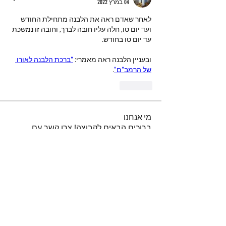
04 במרץ 2022
לאחר שאדם ראה את הלבנה מתחילת החודש 
ועד יום טו, חלה עליו חובה לברך, וחובה זו נמשכת 
עד יום טו בחודש.
ובעניין הלבנה ראה מאמרי: 
"ברכת הלבנה לאורו 
של הרמב"ם"
.
לייק
מי אנחנו
ברוכים הבאים לקבוצה! צרו קשר עם
החברים בה, קבלו עדכונים ושתפו מדיה.
חברים
נאור טויטו
עקוב
iuliul
עקוב
iuliul
איתיאל קורח
עקוב