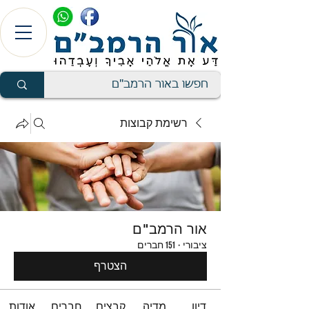
רשימת קבוצות
אור הרמב"ם
ציבורי
·
151 חברים
הצטרף
דיון
מדיה
קבצים
חברים
אודות