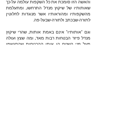
והאשה הזו סומכת את כל השקפות עולמה על-כך 
שאותותיו של שיקוץ מנדל התרחשו, ומתעלמת 
מהשקפותיו ומהוראותיו אשר מנוגדות לחלוטין 
לתורה-שבכתב ולתורה-שבעל-פה.
וגם "אותותיו" אינם באמת אותות, שהרי שיקוץ 
מנדל פיזר הבטחות רבות מאד, ומה שצץ ועולה 
מעל פני השטח הן אותן ההבטחות שהתגשמו 
בלבד. וכל כשלונותיו מוסתרים ומושכחים.
Like
מי אנחנו
ברוכים הבאים לקבוצה! צרו קשר עם
החברים בה, קבלו עדכונים ושתפו מדיה.
חברים
נאור טויטו
עקוב
iuliul
עקוב
iuliul