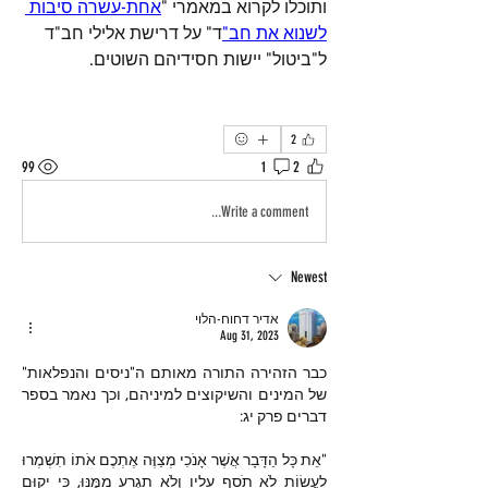
ותוכלו לקרוא במאמרי "
אחת-עשרה סיבות 
לשנוא את חב"
ד" על דרישת אלילי חב"ד 
ל"ביטול" יישות חסידיהם השוטים.
2
99
1
2
Write a comment...
Newest
אדיר דחוח-הלוי
Aug 31, 2023
כבר הזהירה התורה מאותם ה"ניסים והנפלאות" 
של המינים והשיקוצים למיניהם, וכך נאמר בספר 
דברים פרק יג:
"אֵת כָּל הַדָּבָר אֲשֶׁר אָנֹכִי מְצַוֶּה אֶתְכֶם אֹתוֹ תִשְׁמְרוּ 
לַעֲשׂוֹת לֹא תֹסֵף עָלָיו וְלֹא תִגְרַע מִמֶּנּוּ, כִּי יָקוּם 