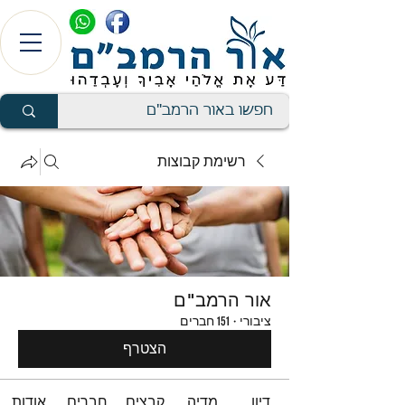
רשימת קבוצות
אור הרמב"ם
ציבורי
·
151 חברים
הצטרף
דיון
מדיה
קבצים
חברים
אודות