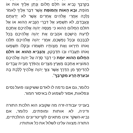
בְּקִרְבְּךָ נָבִיא אוֹ חֹלֵם חֲלוֹם וְנָתַן אֵלֶיךָ אוֹת אוֹ 
מוֹפֵת, 
וּבָא הָאוֹת וְהַמּוֹפֵת
 אֲשֶׁר דִּבֶּר אֵלֶיךָ לֵאמֹר 
נֵלְכָה אַחֲרֵי אֱלֹהִים אֲחֵרִים אֲשֶׁר לֹא יְדַעְתָּם 
וְנָעָבְדֵם, לֹא תִשְׁמַע אֶל דִּבְרֵי הַנָּבִיא הַהוּא אוֹ אֶל 
חוֹלֵם הַחֲלוֹם הַהוּא כִּי מְנַסֶּה יְהוָה אֱלֹהֵיכֶם אֶתְכֶם 
לָדַעַת הֲיִשְׁכֶם אֹהֲבִים אֶת יְהוָה אֱלֹהֵיכֶם בְּכָל 
לְבַבְכֶם וּבְכָל נַפְשְׁכֶם, אַחֲרֵי יְהוָה אֱלֹהֵיכֶם תֵּלֵכוּ 
וְאֹתוֹ תִירָאוּ וְאֶת מִצְו‍ֹתָיו תִּשְׁמֹרוּ וּבְקֹלוֹ תִשְׁמָעוּ 
וְאֹתוֹ תַעֲבֹדוּ וּבוֹ תִדְבָּקוּן, 
וְהַנָּבִיא הַהוּא אוֹ חֹלֵם 
הַחֲלוֹם הַהוּא יוּמָת
 כִּי דִבֶּר סָרָה עַל יְהוָה אֱלֹהֵיכֶם 
הַמּוֹצִיא אֶתְכֶם מֵאֶרֶץ מִצְרַיִם וְהַפֹּדְךָ מִבֵּית עֲבָדִים 
לְהַדִּיחֲךָ מִן הַדֶּרֶךְ אֲשֶׁר צִוְּךָ יְהוָה אֱלֹהֶיךָ לָלֶכֶת בָּהּ 
וּבִעַרְתָּ הָרָע מִקִּרְבֶּךָ
".
כלומר, גם אם נדמה לו לאדם ששיקוצו פועל נסים 
ונפלאות, אסור לשמוע לו באיסור חמור.
בענייני עבודה-זרה מה שקובע הוא הלכות התורה 
ודיניה, לא אותות ומופתים, כלומר, אם 
נביא-השקר אינו מתאים לקריטריונים ההלכתיים, 
התורה מצווה עלינו לשלול את כל אותותיו.