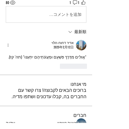
80
1
1
コメントを追加…
最新順
אדיר דחוח-הלוי
2025年2月12日
"אֱוִלִים מִדֶּרֶךְ פִּשְׁעָם וּמֵעֲוֹנֹתֵיהֶם יִתְעַנּוּ" (תה' קז).
いいね！
מי אנחנו
ברוכים הבאים לקבוצה! צרו קשר עם
החברים בה, קבלו עדכונים ושתפו מדיה.
חברים
נאור טויטו
עקוב