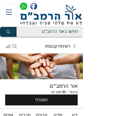
רשימת קבוצות
אור הרמב"ם
ציבורי
·
151 חברים
הצטרף
דיון
מדיה
קבצים
חברים
אודות