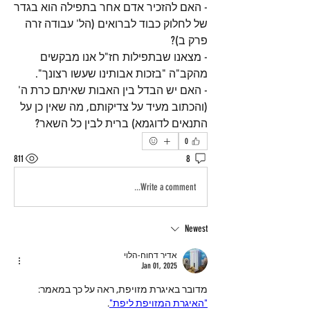
- האם להזכיר אדם אחר בתפילה הוא בגדר 
של לחלוק כבוד לברואים (הל' עבודה זרה 
פרק ב)?
- מצאנו שבתפילות חז"ל אנו מבקשים 
מהקב"ה "בזכות אבותינו שעשו רצונך". 
- האם יש הבדל בין האבות שאיתם כרת ה' 
(והכתוב מעיד על צדיקותם, מה שאין כן על 
התנאים לדוגמא) ברית לבין כל השאר?
0
811
8
Write a comment...
Newest
אדיר דחוח-הלוי
Jan 01, 2025
מדובר באיגרת מזויפת, ראה על כך במאמר: 
"האיגרת המזויפת ליפת"
.