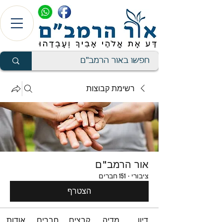
רשימת קבוצות
אור הרמב"ם
ציבורי
·
151 חברים
הצטרף
דיון
מדיה
קבצים
חברים
אודות