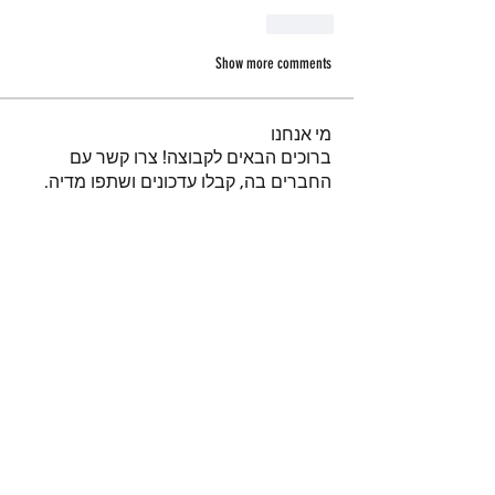
Like
Show more comments
מי אנחנו
ברוכים הבאים לקבוצה! צרו קשר עם
החברים בה, קבלו עדכונים ושתפו מדיה.
חברים
נאור טויטו
עקוב
iuliul
עקוב
iuliul
איתיאל קורח
עקוב
דביר
עקוב
א
עקוב
א
לצפייה בכל החברים (151)