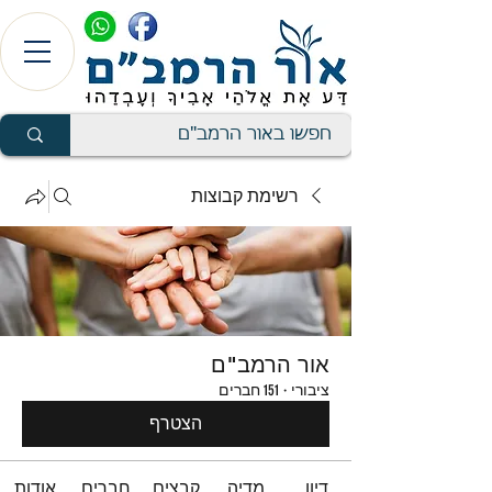
רשימת קבוצות
אור הרמב"ם
ציבורי
·
151 חברים
הצטרף
דיון
מדיה
קבצים
חברים
אודות