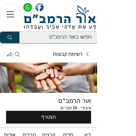
רשימת קבוצות
אור הרמב"ם
ציבורי
·
151 חברים
הצטרף
דיון
מדיה
קבצים
חברים
אודות